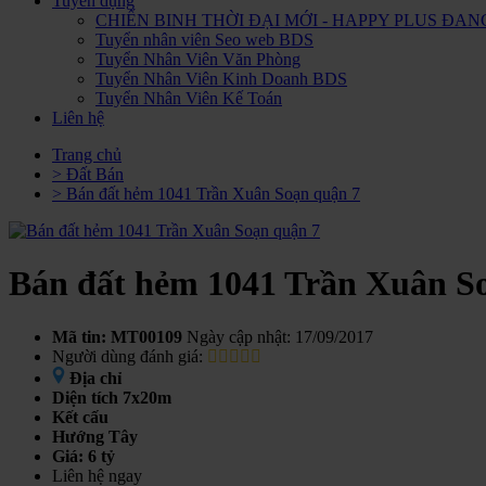
Tuyển dụng
CHIẾN BINH THỜI ĐẠI MỚI - HAPPY PLUS Đ
Tuyển nhân viên Seo web BDS
Tuyển Nhân Viên Văn Phòng
Tuyển Nhân Viên Kinh Doanh BDS
Tuyển Nhân Viên Kế Toán
Liên hệ
Trang chủ
> Đất Bán
> Bán đất hẻm 1041 Trần Xuân Soạn quận 7
Bán đất hẻm 1041 Trần Xuân S
Mã tin: MT00109
Ngày cập nhật: 17/09/2017
Người dùng đánh giá:
Địa chỉ
Diện tích
7x20m
Kết cấu
Hướng
Tây
Giá:
6 tỷ
Liên hệ ngay