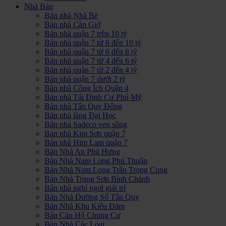
Nhà Bán
Bán nhà Nhà Bè
Bán nhà Cần Giờ
Bán nhà quận 7 trên 10 tỷ
Bán nhà quận 7 từ 8 đến 10 tỷ
Bán nhà quận 7 từ 6 đến 8 tỷ
Bán nhà quận 7 từ 4 đến 6 tỷ
Bán nhà quận 7 từ 2 đến 4 tỷ
Bán nhà quận 7 dưới 2 tỷ
Bán nhà Công Ích Quận 4
Bán nhà Tái Định Cư Phú Mỹ
Bán nhà Tân Quy Đông
Bán nhà làng Đại Học
Bán nhà Sadeco ven sông
Bán nhà Kim Sơn quận 7
Bán nhà Him Lam quận 7
Bán Nhà An Phú Hưng
Bán Nhà Nam Long Phú Thuận
Bán Nhà Nam Long Trần Trọng Cung
Bán Nhà Trung Sơn Bình Chánh
Bán nhà nghỉ ngơi giải trí
Bán Nhà Đường Số Tân Quy
Bán Nhà Khu Kiều Đàm
Bán Căn Hộ Chung Cư
Bán Nhà Các Loại