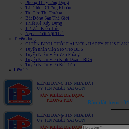
Phong Thủy Ứng Dụng
Tài Chính Chứng Khoán
Tin Tức Thị Trường
Bất Động Sản Thế Giới
Thiết Kế Xây Dựng
Tư Vấn Kiến Trúc
Ngoại Thất Nội Thất
Tuyển dụng
CHIẾN BINH THỜI ĐẠI MỚI - HAPPY PLUS Đ
Tuyển nhân viên Seo web BDS
Tuyển Nhân Viên Văn Phòng
Tuyển Nhân Viên Kinh Doanh BDS
Tuyển Nhân Viên Kế Toán
Liên hệ
Bán đất hẻm 104