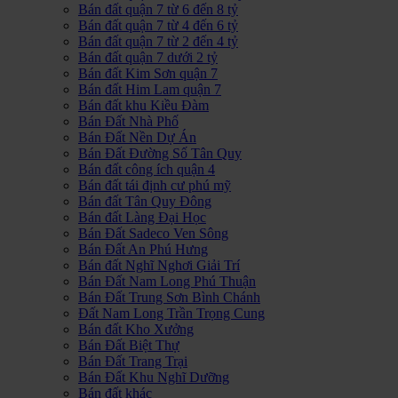
Bán đất quận 7 từ 6 đến 8 tỷ
Bán đất quận 7 từ 4 đến 6 tỷ
Bán đất quận 7 từ 2 đến 4 tỷ
Bán đất quận 7 dưới 2 tỷ
Bán đất Kim Sơn quận 7
Bán đất Him Lam quận 7
Bán đất khu Kiều Đàm
Bán Đất Nhà Phố
Bán Đất Nền Dự Án
Bán Đất Đường Số Tân Quy
Bán đất công ích quận 4
Bán đất tái định cư phú mỹ
Bán đất Tân Quy Đông
Bán đất Làng Đại Học
Bán Đất Sadeco Ven Sông
Bán Đất An Phú Hưng
Bán đất Nghĩ Nghơi Giải Trí
Bán Đất Nam Long Phú Thuận
Bán Đất Trung Sơn Bình Chánh
Đất Nam Long Trần Trọng Cung
Bán đất Kho Xưởng
Bán Đất Biệt Thự
Bán Đất Trang Trại
Bán Đất Khu Nghĩ Dưỡng
Bán đất khác