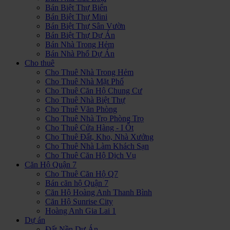
Bán Biệt Thự Biển
Bán Biệt Thự Mini
Bán Biệt Thự Sân Vườn
Bán Biệt Thự Dự Án
Bán Nhà Trong Hẻm
Bán Nhà Phố Dự Án
Cho thuê
Cho Thuê Nhà Trong Hẻm
Cho Thuê Nhà Mặt Phố
Cho Thuê Căn Hộ Chung Cư
Cho Thuê Nhà Biệt Thự
Cho Thuê Văn Phòng
Cho Thuê Nhà Trọ Phòng Trọ
Cho Thuê Cửa Hàng - I Ốt
Cho Thuê Đất, Kho, Nhà Xưởng
Cho Thuê Nhà Làm Khách Sạn
Cho Thuê Căn Hộ Dịch Vụ
Căn Hộ Quận 7
Cho Thuê Căn Hộ Q7
Bán căn hộ Quận 7
Căn Hộ Hoàng Anh Thanh Bình
Căn Hộ Sunrise City
Hoàng Anh Gia Lai 1
Dự án
Đất Nền Dự Án