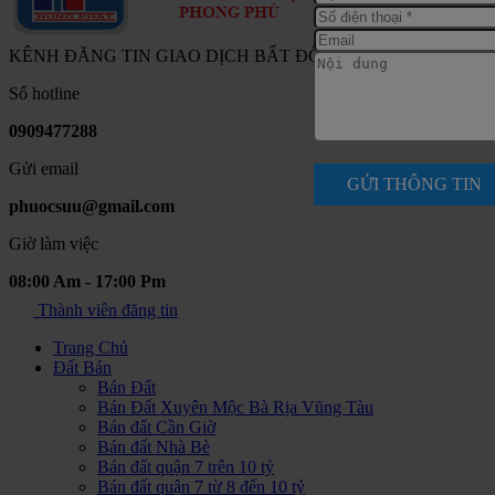
KÊNH ĐĂNG TIN GIAO DỊCH BẤT ĐỘNG SẢN NAM SÀI G
Số hotline
0909477288
Gửi email
GỬI THÔNG TIN
phuocsuu@gmail.com
Giờ làm việc
08:00 Am - 17:00 Pm
Thành viên đăng tin
Trang Chủ
Đất Bán
Bán Đất
Bán Đất Xuyên Mộc Bà Rịa Vũng Tàu
Bán đất Cần Giờ
Bán đất Nhà Bè
Bán đất quận 7 trên 10 tỷ
Bán đất quận 7 từ 8 đến 10 tỷ