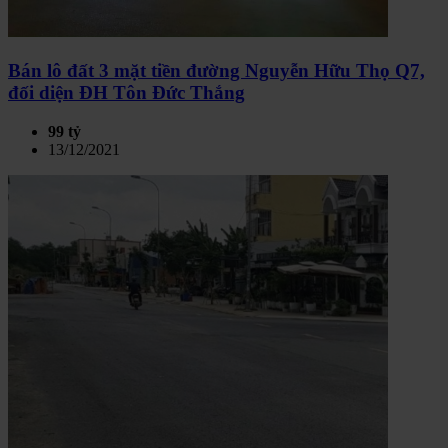
Bán lô đất 3 mặt tiền đường Nguyễn Hữu Thọ Q7,
đối diện ĐH Tôn Đức Thắng
99 tỷ
13/12/2021