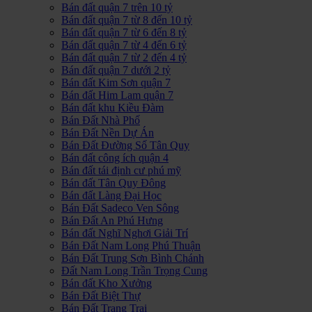
Bán đất quận 7 trên 10 tỷ
Bán đất quận 7 từ 8 đến 10 tỷ
Bán đất quận 7 từ 6 đến 8 tỷ
Bán đất quận 7 từ 4 đến 6 tỷ
Bán đất quận 7 từ 2 đến 4 tỷ
Bán đất quận 7 dưới 2 tỷ
Bán đất Kim Sơn quận 7
Bán đất Him Lam quận 7
Bán đất khu Kiều Đàm
Bán Đất Nhà Phố
Bán Đất Nền Dự Án
Bán Đất Đường Số Tân Quy
Bán đất công ích quận 4
Bán đất tái định cư phú mỹ
Bán đất Tân Quy Đông
Bán đất Làng Đại Học
Bán Đất Sadeco Ven Sông
Bán Đất An Phú Hưng
Bán đất Nghĩ Nghơi Giải Trí
Bán Đất Nam Long Phú Thuận
Bán Đất Trung Sơn Bình Chánh
Đất Nam Long Trần Trọng Cung
Bán đất Kho Xưởng
Bán Đất Biệt Thự
Bán Đất Trang Trại