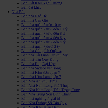
Bán Đất Khu Nghĩ Dưỡng
Bán đất khác
Nhà Bán
Bán nhà Nhà Bè
Bán nhà Cần Giờ
Bán nhà quận 7 trên 10 tỷ
Bán nhà quận 7 từ 8 đến 10 tỷ
Bán nhà quận 7 từ 6 đến 8 tỷ
Bán nhà quận 7 từ 4 đến 6 tỷ
Bán nhà quận 7 từ 2 đến 4 tỷ
Bán nhà quận 7 dưới 2 tỷ
Bán nhà Công Ích Quận 4
Bán nhà Tái Định Cư Phú Mỹ
Bán nhà Tân Quy Đông
Bán nhà làng Đại Học
Bán nhà Sadeco ven sông
Bán nhà Kim Sơn quận 7
Bán nhà Him Lam quận 7
Bán Nhà An Phú Hưng
Bán Nhà Nam Long Phú Thuận
Bán Nhà Nam Long Trần Trọng Cung
Bán Nhà Trung Sơn Bình Chánh
Bán nhà nghỉ ngơi giải trí
Bán Nhà Đường Số Tân Quy
Bán Nhà Khu Kiều Đàm