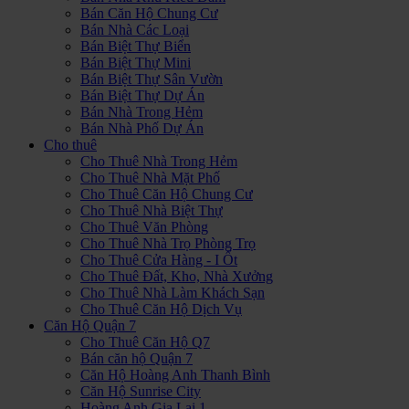
Bán Căn Hộ Chung Cư
Bán Nhà Các Loại
Bán Biệt Thự Biển
Bán Biệt Thự Mini
Bán Biệt Thự Sân Vườn
Bán Biệt Thự Dự Án
Bán Nhà Trong Hẻm
Bán Nhà Phố Dự Án
Cho thuê
Cho Thuê Nhà Trong Hẻm
Cho Thuê Nhà Mặt Phố
Cho Thuê Căn Hộ Chung Cư
Cho Thuê Nhà Biệt Thự
Cho Thuê Văn Phòng
Cho Thuê Nhà Trọ Phòng Trọ
Cho Thuê Cửa Hàng - I Ốt
Cho Thuê Đất, Kho, Nhà Xưởng
Cho Thuê Nhà Làm Khách Sạn
Cho Thuê Căn Hộ Dịch Vụ
Căn Hộ Quận 7
Cho Thuê Căn Hộ Q7
Bán căn hộ Quận 7
Căn Hộ Hoàng Anh Thanh Bình
Căn Hộ Sunrise City
Hoàng Anh Gia Lai 1