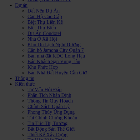
Dự án
Đất Nền Dự Án
Căn Hộ Cao Cấp
Biệt Thự Liền Kề
Biệt Thự Biển
Dự Án Condotel
Nhà Ở Xã Hội
Khu Du Lịch Nghĩ Dưỡng
Căn hộ Jamona City Quận 7
Bán nhà đất KDC Long Hậu
Bán Khách Sạn Vũng Tàu
Khu Phức Hợp
Bán Nhà Đất Huyện Cần Giờ
Thông tin
Kiến thức
Tư Vấn Hỏi Đáp
Phân Tích Nhận Định
Thông Tin Quy Hoạch
Chính Sách Quản Lý
Phong Thủy Ứng Dụng
Tài Chính Chứng Khoán
Tin Tức Thị Trường
Bất Động Sản Thế Giới
Thiết Kế Xây Dựng