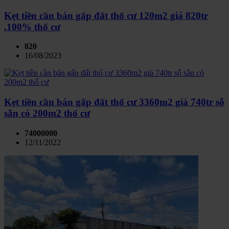
Kẹt tiền cần bán gấp đất thổ cư 120m2 giá 820tr
,100% thổ cư
820
16/08/2023
Kẹt tiền cần bán gấp đất thổ cư 3360m2 giá 740tr sỗ
sẵn có 200m2 thổ cư
74000000
12/11/2022