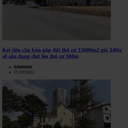
Kẹt tiền cần bán gấp đất thổ cư 33600m2 giá 340tr
sỗ sẵn đang chờ lên thổ cư 300m
94000000
15/10/2022