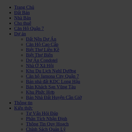
Trang Chủ
Đất Bán
Nhà Bán
Cho thuê
Căn Hộ Quận 7
Dự án
Đất Nền Dự Án
Căn Hộ Cao Cấp
Biệt Thự Liền Kề
Biệt Thự Biển
Dự Án Condotel
Nhà Ở Xã Hội
Khu Du Lịch Nghĩ Dưỡng
Căn hộ Jamona City Quận 7
Bán nhà đất KDC Long Hậu
Bán Khách Sạn Vũng Tàu
Khu Phức Hợp
Bán Nhà Đất Huyện Cần Giờ
Thông tin
Kiến thức
Tư Vấn Hỏi Đáp
Phân Tích Nhận Định
Thông Tin Quy Hoạch
Chính Sách Quản Lý