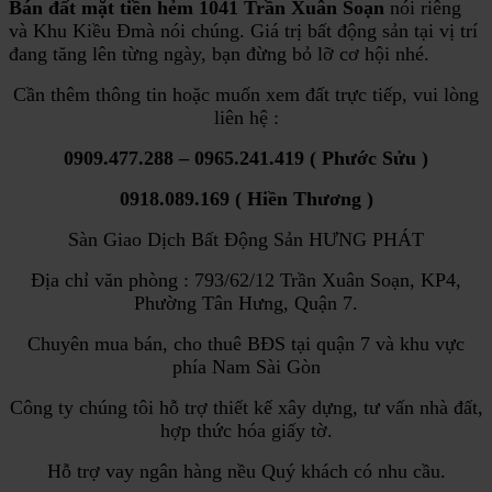
Bán đất mặt tiền hẻm 1041 Trần Xuân Soạn
nói riêng
và Khu Kiều Đmà nói chúng. Giá trị bất động sản tại vị trí
đang tăng lên từng ngày, bạn đừng bỏ lỡ cơ hội nhé.
Cần thêm thông tin hoặc muốn xem đất trực tiếp, vui lòng
liên hệ :
0909.477.288 – 0965.241.419 ( Phước Sửu )
0918.089.169 ( Hiền Thương )
Sàn Giao Dịch Bất Động Sản HƯNG PHÁT
Địa chỉ văn phòng : 793/62/12 Trần Xuân Soạn, KP4,
Phường Tân Hưng, Quận 7.
Chuyên mua bán, cho thuê BĐS tại quận 7 và khu vực
phía Nam Sài Gòn
Công ty chúng tôi hỗ trợ thiết kế xây dựng, tư vấn nhà đất,
hợp thức hóa giấy tờ.
Hỗ trợ vay ngân hàng nều Quý khách có nhu cầu.