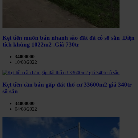
Kẹt tiền muốn bán nhanh sào đất đả có sổ sẳn .Diện
tích khủng 1022m2 .Gíá 730tr
34000000
10/08/2022
Kẹt tiền cần bán gấp đất thổ cư 33600m2 giá 340tr
sỗ sẵn
34000000
04/08/2022