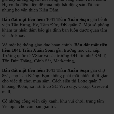
Họ có đủ điều kiện để mua một bất động sản đắt hơn
nhưng họ vẫn thích Kiều Đàm.
Bán đất mặt tiền hẻm 1041 Trần Xuân Soạn
gần bênh
viện Tân Hưng, FV, Tâm Đức, ĐK quận 7. Một số phòng
khám tư nhân đảm bảo gia đình bạn luôn được quan tâm
về sức khỏe.
Và một hệ thống giáo dục hoàn chỉnh.
Bán đất mặt tiền
hẻm 1041 Trần Xuân Soạn
gần trường học các cấp.
Trường quốc tế VStar và các trường ĐH lớn như RMIT,
Tôn Đức Thắng, Cảnh Sát, Marketting,…
Bán đất mặt tiền hẻm 1041 Trần Xuân Soạn
gần chợ
861, chợ Tân Kiểng. Bạn không phải mất nhiều thời gian
cho việc đi chợ, mua sắm. Cách siêu thị Lotte quận 7
khoảng 400m, xa hơi tí có SC Vivo city, Co.op, Crescent
mall,…
Có những công viên cây xanh, khu vui chơi, trung tâm
Vietopia cho con bạn giải trí.