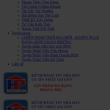
Phong Thủy Ứng Dụng
Tài Chính Chứng Khoán
Tin Tức Thị Trường
Bất Động Sản Thế Giới
Thiết Kế Xây Dựng
Tư Vấn Kiến Trúc
Ngoại Thất Nội Thất
Tuyển dụng
CHIẾN BINH THỜI ĐẠI MỚI - HAPPY PLUS
ĐANG ĐÓN CHÀO NHỮNG
Tuyển nhân viên Seo web BDS
Tuyển Nhân Viên Văn Phòng
Tuyển Nhân Viên Kinh Doanh BDS
Tuyển Nhân Viên Kế Toán
Liên hệ