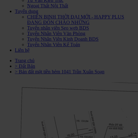
Tư Vấn Kiến Trúc
Ngoại Thất Nội Thất
Tuyển dụng
CHIẾN BINH THỜI ĐẠI MỚI - HAPPY PLUS
ĐANG ĐÓN CHÀO NHỮNG
Tuyển nhân viên Seo web BDS
Tuyển Nhân Viên Văn Phòng
Tuyển Nhân Viên Kinh Doanh BDS
Tuyển Nhân Viên Kế Toán
Liên hệ
Trang chủ
> Đất Bán
> Bán đất mặt tiền hẻm 1041 Trần Xuân Soạn