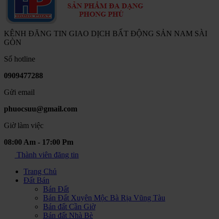
KÊNH ĐĂNG TIN GIAO DỊCH BẤT ĐỘNG SẢN NAM SÀI
GÒN
Số hotline
0909477288
Gửi email
phuocsuu@gmail.com
Giờ làm việc
08:00 Am - 17:00 Pm
Thành viên đăng tin
Trang Chủ
Đất Bán
Bán Đất
Bán Đất Xuyên Mộc Bà Rịa Vũng Tàu
Bán đất Cần Giờ
Bán đất Nhà Bè