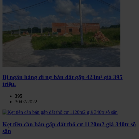
Bị ngân hàng dí nợ bán đất gấp 423m² giá 395
triệu.
395
30/07/2022
Kẹt tiền cần bán gấp đất thổ cư 1120m2 giá 340tr sỗ
sẵn