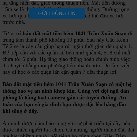
hạ tầng hiện đại, giao thông thuận tiện. Mặt tiền đường
15m sẽ là thuận lợi đầu tiên cho giao thông. Đường rộng,
GỬI THÔNG TIN
xe hơi qua lại, tránh nhau thoải mái, có thể đậu xe hơi
trước nhà.
Từ vị trí
bán đất mặt tiền hẻm 1041 Trần Xuân Soạn
đi
trung tâm thành phố khoảng 10 phút. Sau này Cầu Kênh
Tẻ 2 sẽ là cây cầu giúp bạn rút ngắn thời gian đến quận 1.
Để tiếp cận với các quận kế bên như quận 4, 5, 8 chỉ mất
chưa tới 5 phút. Hạ tầng giao thông hoàn chỉnh giúp việc
di chuyển bằng mọi phương tiện nhanh hơn. Dù làm việc
hay đi học ở các quận lân cận quận 7 đều thuận lợi.
Bán đất mặt tiền hẻm 1041 Trần Xuân Soạn có một hệ
thống bảo vệ an ninh khép kín
. Cùng với đội ngũ dân
phòng là hàng loạt camera gắn các tuyến đường. An
toàn của bạn và gia đình bạn được đặt lên hàng đầu
khi sống ở đây.
An ninh được đảm bảo cùng với sự phát triển tại đây nên
được nhiều người lựa chọn. Cả những người thành đạt, đại
gia hay những người nổi tiếng họ cũng chọn Kiều Đàm.