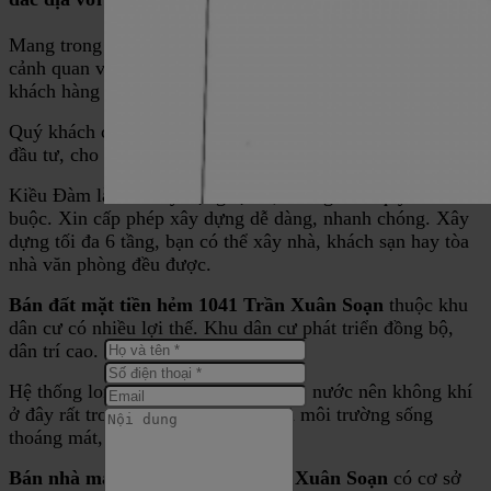
Mang trong mình nhiều lợi thế về vị trí, cơ sở hạ tầng,
cảnh quan và sự phát triển. Kiều Đàm đang thu hút nhiều
khách hàng và nhà đầu tư cả trong và ngoài nước.
Quý khách có thể mua đất xây dựng ngay, hoặc để dành
đầu tư, cho thuê.
Kiều Đàm là khu xây dựng tự do, không theo quy cách bắt
buộc. Xin cấp phép xây dựng dễ dàng, nhanh chóng. Xây
dựng tối đa 6 tầng, bạn có thể xây nhà, khách sạn hay tòa
nhà văn phòng đều được.
Bán đất mặt tiền hẻm 1041 Trần Xuân Soạn
thuộc khu
dân cư có nhiều lợi thế. Khu dân cư phát triển đồng bộ,
dân trí cao.
Hệ thống long lạch hài hòa, gần sông nước nên không khí
ở đây rất trong lành. Không gian và môi trường sống
thoáng mát, tầm nhìn rộng.
Bán nhà mặt tiền hẻm 1041 Trần Xuân Soạn
có cơ sở