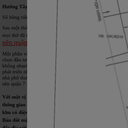
Hướng Tây tứ trạch.
Sổ hồng riêng, chính chủ sang tên ngay.
Sau một thời gian chững lại do sửa đổi quyết định 33, thì
đất
mọi thứ đã trở lại sôi động. Việc mua vào hay bán ra
nền quận 7
vẫn rất nhộn nhịp.
Một phần vì giá đất từng ngày tăng, không lo bị lỗ khi
chọn đầu tư. Phần khác nữa là nguồn cung đất đang ít dần,
không nhanh tay thì sẽ bị người khác mua mất. Với sự
phát triển nhanh chóng của xã hội hiện nay, nhu cầu nhà ở,
nhà phố thương mại tăng. Thì thời gian tới thị trường đất
nền quận 7 vẫn còn rất hot, rất sốt.
Với một vị trí đẹp, cùng với quy hoạch đồng bộ về hệ
thống giao thông, hạ tầng cơ sở. Khu Kiều Đàm là một
khu có diện mạo sáng lạn và thu hút nhiều khách hàng.
Bán đất mặt tiền 1041 Trần Xuân Soạn là một vị trí
đắc địa với nhiều tiềm năng.