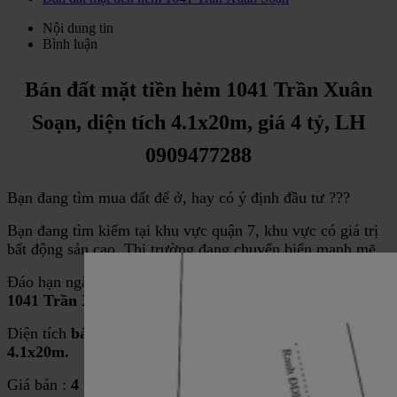
Nội dung tin
Bình luận
Bán đất mặt tiền hẻm 1041 Trần Xuân
Soạn, diện tích 4.1x20m, giá 4 tỷ, LH
0909477288
Bạn đang tìm mua đất để ở, hay có ý định đầu tư ???
Bạn đang tìm kiếm tại khu vực quận 7, khu vực có giá trị
bất động sản cao. Thị trường đang chuyển biến mạnh mẽ.
Đáo hạn ngân hàng cần tiền nên
bán đất mặt tiền hẻm
1041 Trần Xuân Soạn
, quận 7 :
Diện tích
bán đất mặt tiền hẻm 1041 Trần Xuân Soan :
4.1x20m.
Giá bán :
4 tỷ.