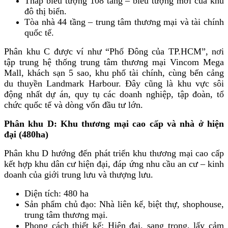
Tháp biểu tượng 108 tầng – biểu tượng mới của khu
đô thị biển.
Tòa nhà 44 tầng – trung tâm thương mại và tài chính
quốc tế.
Phân khu C được ví như “Phố Đông của TP.HCM”, nơi
tập trung hệ thống trung tâm thương mại Vincom Mega
Mall, khách sạn 5 sao, khu phố tài chính, cùng bến cảng
du thuyền Landmark Harbour. Đây cũng là khu vực sôi
động nhất dự án, quy tụ các doanh nghiệp, tập đoàn, tổ
chức quốc tế và dòng vốn đầu tư lớn.
Phân khu D: Khu thương mại cao cấp và nhà ở hiện
đại (480ha)
Phân khu D hướng đến phát triển khu thương mại cao cấp
kết hợp khu dân cư hiện đại, đáp ứng nhu cầu an cư – kinh
doanh của giới trung lưu và thượng lưu.
Diện tích: 480 ha
Sản phẩm chủ đạo: Nhà liên kế, biệt thự, shophouse,
trung tâm thương mại.
Phong cách thiết kế: Hiện đại, sang trọng, lấy cảm