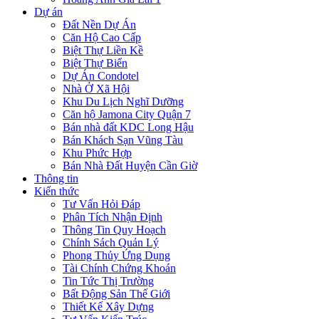
Dự án
Đất Nền Dự Án
Căn Hộ Cao Cấp
Biệt Thự Liền Kề
Biệt Thự Biển
Dự Án Condotel
Nhà Ở Xã Hội
Khu Du Lịch Nghĩ Dưỡng
Căn hộ Jamona City Quận 7
Bán nhà đất KDC Long Hậu
Bán Khách Sạn Vũng Tàu
Khu Phức Hợp
Bán Nhà Đất Huyện Cần Giờ
Thông tin
Kiến thức
Tư Vấn Hỏi Đáp
Phân Tích Nhận Định
Thông Tin Quy Hoạch
Chính Sách Quản Lý
Phong Thủy Ứng Dụng
Tài Chính Chứng Khoán
Tin Tức Thị Trường
Bất Động Sản Thế Giới
Thiết Kế Xây Dựng