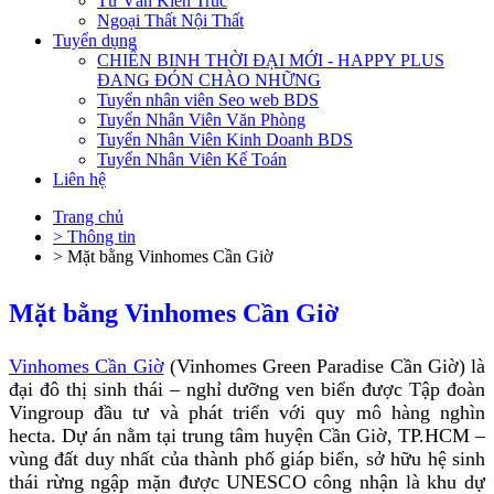
Tư Vấn Kiến Trúc
Ngoại Thất Nội Thất
Tuyển dụng
CHIẾN BINH THỜI ĐẠI MỚI - HAPPY PLUS
ĐANG ĐÓN CHÀO NHỮNG
Tuyển nhân viên Seo web BDS
Tuyển Nhân Viên Văn Phòng
Tuyển Nhân Viên Kinh Doanh BDS
Tuyển Nhân Viên Kế Toán
Liên hệ
Trang chủ
> Thông tin
> Mặt bằng Vinhomes Cần Giờ
Mặt bằng Vinhomes Cần Giờ
Vinhomes Cần Giờ
(Vinhomes Green Paradise Cần Giờ) là
đại đô thị sinh thái – nghỉ dưỡng ven biển được Tập đoàn
Vingroup đầu tư và phát triển với quy mô hàng nghìn
hecta. Dự án nằm tại trung tâm huyện Cần Giờ, TP.HCM –
vùng đất duy nhất của thành phố giáp biển, sở hữu hệ sinh
thái rừng ngập mặn được UNESCO công nhận là khu dự