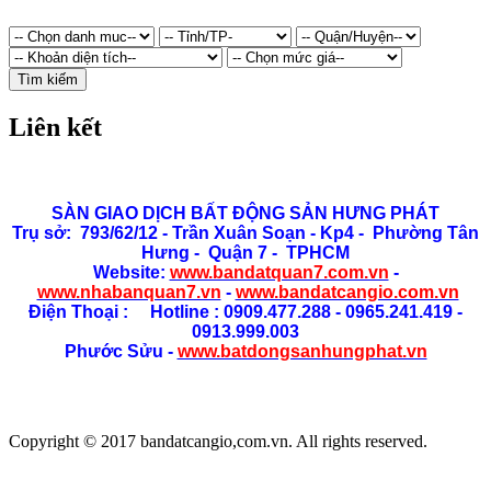
Tìm kiếm
Liên kết
SÀN GIAO DỊCH BẤT ĐỘNG SẢN HƯNG PHÁT
Trụ sở: 793/62/12 - Trần Xuân Soạn
- Kp4 - Phường Tân
Hưng - Quận 7 - TPHCM
Website:
www.bandatquan7.com.vn
-
www.nhabanquan7.vn
-
www.bandatcangio.com.vn
Điện Thoại : Hotline : 0909.477.288 - 0965.241.419 -
0913.999.003
Phước Sửu -
www.batdongsanhungphat.vn
Copyright © 2017 bandatcangio,com.vn. All rights reserved.