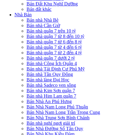
Bán Đất Khu Nghĩ Dưỡng
Bán đất khác
Nhà Bán
Bán nhà Nhà Bè
Bán nhà Cần Giờ
Bán nhà quận 7 trên 10 tỷ
Bán nhà quận 7 từ 8 đến 10 tỷ
Bán nhà quận 7 từ 6 đến 8 tỷ
Bán nhà quận 7 từ 4 đến 6 tỷ
Bán nhà quận 7 từ 2 đến 4 tỷ
Bán nhà quận 7 dưới 2 tỷ
Bán nhà Công Ích Quận 4
Bán nhà Tái Định Cư Phú Mỹ
Bán nhà Tân Quy Đông
Bán nhà làng Đại Học
Bán nhà Sadeco ven sông
Bán nhà Kim Sơn quận 7
Bán nhà Him Lam quận 7
Bán Nhà An Phú Hưng
Bán Nhà Nam Long Phú Thuận
Bán Nhà Nam Long Trần Trọng Cung
Bán Nhà Trung Sơn Bình Chánh
Bán nhà nghỉ ngơi giải trí
Bán Nhà Đường Số Tân Quy
Bán Nhà Khu Kiều Đàm