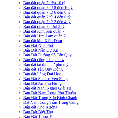
Bán đất quận 7 trên 10 tỷ
Bán đất quận 7 từ 8 đến 10 tỷ
Bán đất quận 7 từ 6 đến 8 tỷ
Bán đất quận 7 từ 4 đến 6 tỷ
Bán đất quận 7 từ 2 đến 4 tỷ
Bán đất quận 7 dưới 2 tỷ
Bán đất Kim Sơn quận 7
Bán đất Him Lam quận 7
Bán đất khu Kiều Đàm
Bán Đất Nhà Phố
Bán Đất Nền Dự Án
Bán Đất Đường Số Tân Quy
Bán đất công ích quận 4
Bán đất tái định cư phú mỹ
Bán đất Tân Quy Đông
Bán đất Làng Đại Học
Bán Đất Sadeco Ven Sông
Bán Đất An Phú Hưng
Bán đất Nghĩ Nghơi Giải Trí
Bán Đất Nam Long Phú Thuận
Bán Đất Trung Sơn Bình Chánh
Đất Nam Long Trần Trọng Cung
Bán đất Kho Xưởng
Bán Đất Biệt Thự
Bán Đất Trang Trại