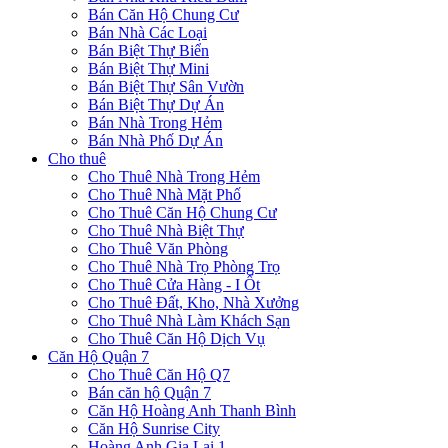
Bán Căn Hộ Chung Cư
Bán Nhà Các Loại
Bán Biệt Thự Biển
Bán Biệt Thự Mini
Bán Biệt Thự Sân Vườn
Bán Biệt Thự Dự Án
Bán Nhà Trong Hẻm
Bán Nhà Phố Dự Án
Cho thuê
Cho Thuê Nhà Trong Hẻm
Cho Thuê Nhà Mặt Phố
Cho Thuê Căn Hộ Chung Cư
Cho Thuê Nhà Biệt Thự
Cho Thuê Văn Phòng
Cho Thuê Nhà Trọ Phòng Trọ
Cho Thuê Cửa Hàng - I Ốt
Cho Thuê Đất, Kho, Nhà Xưởng
Cho Thuê Nhà Làm Khách Sạn
Cho Thuê Căn Hộ Dịch Vụ
Căn Hộ Quận 7
Cho Thuê Căn Hộ Q7
Bán căn hộ Quận 7
Căn Hộ Hoàng Anh Thanh Bình
Căn Hộ Sunrise City
Hoàng Anh Gia Lai 1