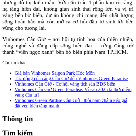
những đô thị kiểu mẫu. Với cấu trúc 4 phân khu rõ ràng,
hạ tầng hiện đại, không gian sinh thái rộng lớn và vị trí
vàng bên bờ biển, dự án không chỉ mang đến chất lượng
sống hoàn hảo mà còn mở ra cơ hội đầu tư sinh lời bền
vững cho tương lai.
Vinhomes Cần Giờ – nơi hội tụ tinh hoa của thiên nhiên,
công nghệ và đẳng cấp sống hiện đại – xứng đáng trở
thành “viên ngọc xanh” bên bờ biển phía Nam TP.HCM.
Các tin khác
Giá bán Vinhomes Saigon Park Hóc Môn
Tác động của cảng Cần Giờ đến Vinhomes Green Paradise
Vinhomes Cần Giờ - Cơ hội vàng tích sản BĐS biển
Vinhomes Cần Giờ Green Paradise: Vì sao 2025 là thời điểm
vàng đầu tư?
Vinhomes Green Pardise Cần Giờ - thỏi nam châm kéo giá
đất ven biển tăng mạnh
Thông tin
Tìm kiếm