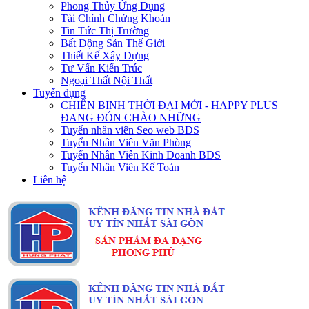
Phong Thủy Ứng Dụng
Tài Chính Chứng Khoán
Tin Tức Thị Trường
Bất Động Sản Thế Giới
Thiết Kế Xây Dựng
Tư Vấn Kiến Trúc
Ngoại Thất Nội Thất
Tuyển dụng
CHIẾN BINH THỜI ĐẠI MỚI - HAPPY PLUS
ĐANG ĐÓN CHÀO NHỮNG
Tuyển nhân viên Seo web BDS
Tuyển Nhân Viên Văn Phòng
Tuyển Nhân Viên Kinh Doanh BDS
Tuyển Nhân Viên Kế Toán
Liên hệ