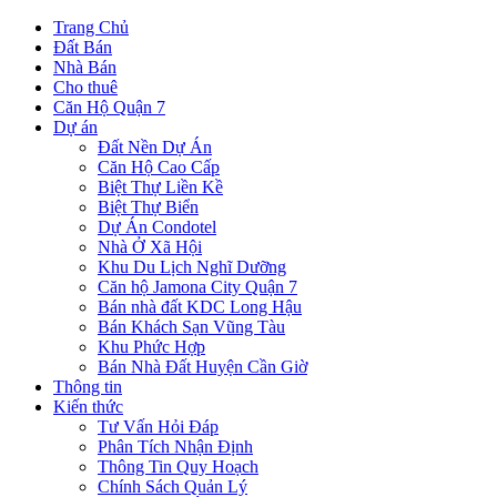
Trang Chủ
Đất Bán
Nhà Bán
Cho thuê
Căn Hộ Quận 7
Dự án
Đất Nền Dự Án
Căn Hộ Cao Cấp
Biệt Thự Liền Kề
Biệt Thự Biển
Dự Án Condotel
Nhà Ở Xã Hội
Khu Du Lịch Nghĩ Dưỡng
Căn hộ Jamona City Quận 7
Bán nhà đất KDC Long Hậu
Bán Khách Sạn Vũng Tàu
Khu Phức Hợp
Bán Nhà Đất Huyện Cần Giờ
Thông tin
Kiến thức
Tư Vấn Hỏi Đáp
Phân Tích Nhận Định
Thông Tin Quy Hoạch
Chính Sách Quản Lý