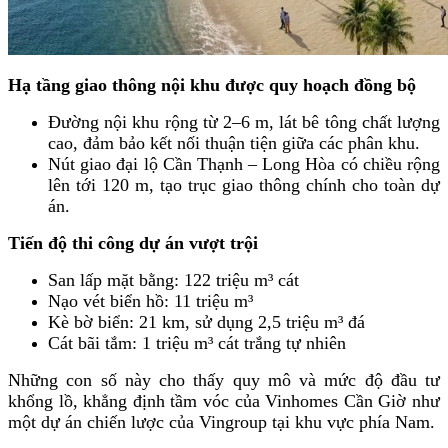
Hạ tầng giao thông nội khu được quy hoạch đồng bộ
Đường nội khu rộng từ 2–6 m, lát bê tông chất lượng
cao, đảm bảo kết nối thuận tiện giữa các phân khu.
Nút giao đại lộ Cần Thạnh – Long Hòa có chiều rộng
lên tới 120 m, tạo trục giao thông chính cho toàn dự
án.
Tiến độ thi công dự án vượt trội
San lấp mặt bằng: 122 triệu m³ cát
Nạo vét biển hồ: 11 triệu m³
Kè bờ biển: 21 km, sử dụng 2,5 triệu m³ đá
Cát bãi tắm: 1 triệu m³ cát trắng tự nhiên
Những con số này cho thấy quy mô và mức độ đầu tư
khổng lồ, khẳng định tầm vóc của Vinhomes Cần Giờ như
một dự án chiến lược của Vingroup tại khu vực phía Nam.