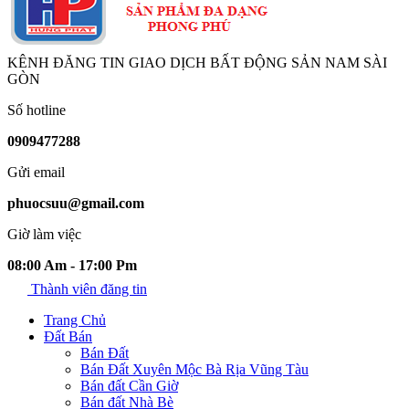
KÊNH ĐĂNG TIN GIAO DỊCH BẤT ĐỘNG SẢN NAM SÀI
GÒN
Số hotline
0909477288
Gửi email
phuocsuu@gmail.com
Giờ làm việc
08:00 Am - 17:00 Pm
Thành viên đăng tin
Trang Chủ
Đất Bán
Bán Đất
Bán Đất Xuyên Mộc Bà Rịa Vũng Tàu
Bán đất Cần Giờ
Bán đất Nhà Bè