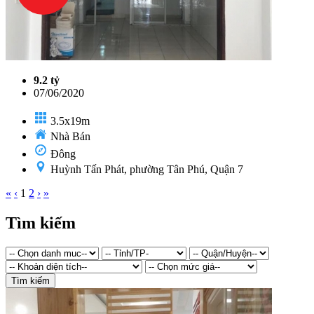
9.2 tỷ
07/06/2020
3.5x19m
Nhà Bán
Đông
Huỳnh Tấn Phát, phường Tân Phú, Quận 7
«
‹
1
2
›
»
Tìm kiếm
Tìm kiếm