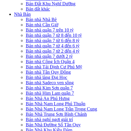
Bán Đất Khu Nghĩ Dưỡng
Bán đất khác
Nhà Bán
Bán nhà Nhà Bè
Bán nhà Cần Giờ
Bán nhà quận 7 trên 10 tỷ
Bán nhà quận 7 từ 8 đến 10 tỷ
Bán nhà quận 7 từ 6 đến 8 tỷ
Bán nhà quận 7 từ 4 đến 6 tỷ
Bán nhà quận 7 từ 2 đến 4 tỷ
Bán nhà quận 7 dưới 2 tỷ
Bán nhà Công Ích Quận 4
Bán nhà Tái Định Cư Phú Mỹ
Bán nhà Tân Quy Đông
Bán nhà làng Đại Học
Bán nhà Sadeco ven sông
Bán nhà Kim Sơn quận 7
Bán nhà Him Lam quận 7
Bán Nhà An Phú Hưng
Bán Nhà Nam Long Phú Thuận
Bán Nhà Nam Long Trần Trọng Cung
Bán Nhà Trung Sơn Bình Chánh
Bán nhà nghỉ ngơi giải trí
Bán Nhà Đường Số Tân Quy
Bán Nhà Khu Kiều Đàm