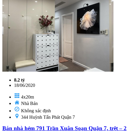
8.2 tỷ
18/06/2020
4x20m
Nhà Bán
Không xác định
344 Huỳnh Tấn Phát Quận 7
Bán nhà hẻm 791 Trần Xuân Soạn Quận 7, trệt – 2