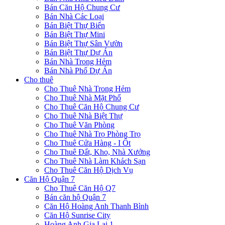
Bán Căn Hộ Chung Cư
Bán Nhà Các Loại
Bán Biệt Thự Biển
Bán Biệt Thự Mini
Bán Biệt Thự Sân Vườn
Bán Biệt Thự Dự Án
Bán Nhà Trong Hẻm
Bán Nhà Phố Dự Án
Cho thuê
Cho Thuê Nhà Trong Hẻm
Cho Thuê Nhà Mặt Phố
Cho Thuê Căn Hộ Chung Cư
Cho Thuê Nhà Biệt Thự
Cho Thuê Văn Phòng
Cho Thuê Nhà Trọ Phòng Trọ
Cho Thuê Cửa Hàng - I Ốt
Cho Thuê Đất, Kho, Nhà Xưởng
Cho Thuê Nhà Làm Khách Sạn
Cho Thuê Căn Hộ Dịch Vụ
Căn Hộ Quận 7
Cho Thuê Căn Hộ Q7
Bán căn hộ Quận 7
Căn Hộ Hoàng Anh Thanh Bình
Căn Hộ Sunrise City
Hoàng Anh Gia Lai 1