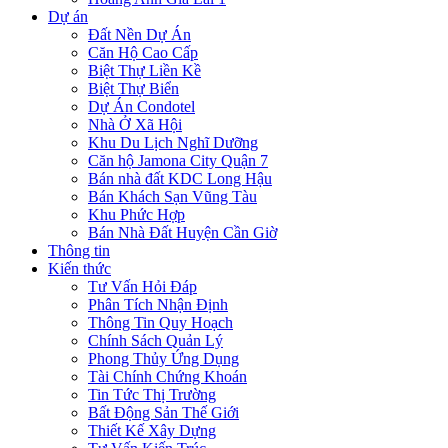
Dự án
Đất Nền Dự Án
Căn Hộ Cao Cấp
Biệt Thự Liền Kề
Biệt Thự Biển
Dự Án Condotel
Nhà Ở Xã Hội
Khu Du Lịch Nghĩ Dưỡng
Căn hộ Jamona City Quận 7
Bán nhà đất KDC Long Hậu
Bán Khách Sạn Vũng Tàu
Khu Phức Hợp
Bán Nhà Đất Huyện Cần Giờ
Thông tin
Kiến thức
Tư Vấn Hỏi Đáp
Phân Tích Nhận Định
Thông Tin Quy Hoạch
Chính Sách Quản Lý
Phong Thủy Ứng Dụng
Tài Chính Chứng Khoán
Tin Tức Thị Trường
Bất Động Sản Thế Giới
Thiết Kế Xây Dựng