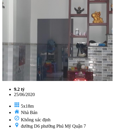
9.2 tỷ
25/06/2020
5x18m
Nhà Bán
Không xác định
đường D6 phường Phú Mỹ Quận 7