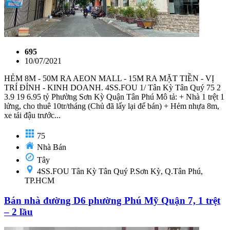
695
10/07/2021
HẺM 8M - 50M RA AEON MALL - 15M RA MẶT TIỀN - VỊ
TRÍ ĐỈNH - KINH DOANH. 4SS.FOU 1/ Tân Kỳ Tân Quý 75 2
3.9 19 6.95 tỷ Phường Sơn Kỳ Quận Tân Phú Mô tả: + Nhà 1 trệt 1
lửng, cho thuê 10tr/tháng (Chủ đã lấy lại để bán) + Hẻm nhựa 8m,
xe tải đậu trước...
75
Nhà Bán
Tây
4SS.FOU Tân Kỳ Tân Quý P.Sơn Kỳ, Q.Tân Phú,
TP.HCM
Bán nhà đường D6 phường Phú Mỹ Quận 7, 1 trệt
– 2 lầu