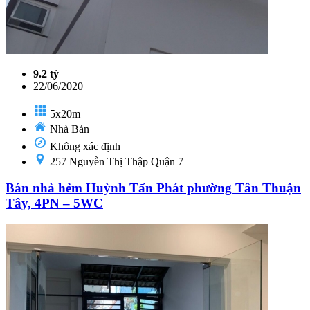
9.2 tỷ
22/06/2020
5x20m
Nhà Bán
Không xác định
257 Nguyễn Thị Thập Quận 7
Bán nhà hẻm Huỳnh Tấn Phát phường Tân Thuận
Tây, 4PN – 5WC