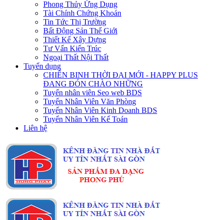
Phong Thủy Ứng Dụng
Tài Chính Chứng Khoán
Tin Tức Thị Trường
Bất Động Sản Thế Giới
Thiết Kế Xây Dựng
Tư Vấn Kiến Trúc
Ngoại Thất Nội Thất
Tuyển dụng
CHIẾN BINH THỜI ĐẠI MỚI - HAPPY PLUS
ĐANG ĐÓN CHÀO NHỮNG
Tuyển nhân viên Seo web BDS
Tuyển Nhân Viên Văn Phòng
Tuyển Nhân Viên Kinh Doanh BDS
Tuyển Nhân Viên Kế Toán
Liên hệ