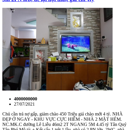
4000000000
27/07/2021
Chủ cần trả nợ gấp, giảm chào 450 Triệu giá chào mới 4 tỷ. NHÀ
ĐẸP Ở NGAY - KHU VỰC CỰC HIẾM - NHÀ 2 MẶT HẺM.
NC.MK.C đường Lê Liễu 46m2 2T NGANG 5M 4.45 tỷ Tân Quý
Tân Phú Mô tả: + Kết cấu 1 trệt 1 lầu, nhà có 2 PN lớn, 2WC, nhà