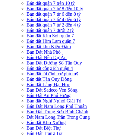
Bán đất quận 7 trên 10 tỷ
Bán đất quận 7 từ 8 đến 10 tỷ
Bán đất quận 7 từ 6 đến 8 tỷ
Bán đất quận 7 từ 4 đến 6 tỷ
Bán đất quận 7 từ 2 đến 4 tỷ
Bán đất quận 7 dưới 2 tỷ
Bán đất Kim Sơn quận 7
Bán đất Him Lam quận 7
Bán đất khu Kiều Đàm
Bán Đất Nhà Phố
Bán Đất Nền Dự Án
Bán Đất Đường Số Tân Quy
Bán đất công ích quận 4
Bán đất tái định cư phú mỹ
Bán đất Tân Quy Đông
Bán đất Làng Đại Học
Bán Đất Sadeco Ven Sông
Bán Đất An Phú Hưng
Bán đất Nghĩ Nghơi Giải Trí
Bán Đất Nam Long Phú Thuận
Bán Đất Trung Sơn Bình Chánh
Đất Nam Long Trần Trọng Cung
Bán đất Kho Xưởng
Bán Đất Biệt Thự
Bán Đất Trang Trại