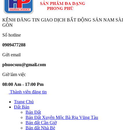
KÊNH ĐĂNG TIN GIAO DỊCH BẤT ĐỘNG SẢN NAM SÀI
GÒN
Số hotline
0909477288
Gửi email
phuocsuu@gmail.com
Giờ làm việc
08:00 Am - 17:00 Pm
Thành viên đăng tin
Trang Chủ
Đất Bán
Bán Đất
Bán Đất Xuyên Mộc Bà Rịa Vũng Tàu
Bán đất Cần Giờ
Bán đất Nhà Bè