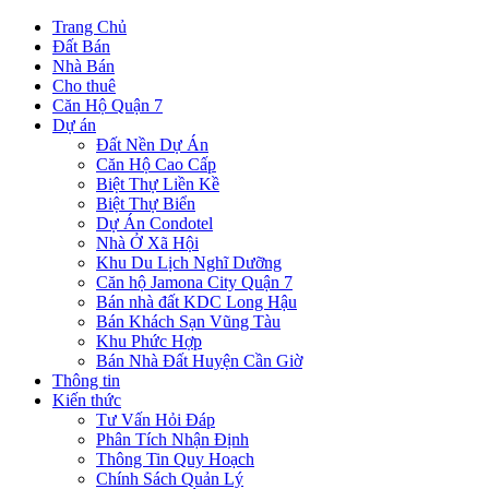
Trang Chủ
Đất Bán
Nhà Bán
Cho thuê
Căn Hộ Quận 7
Dự án
Đất Nền Dự Án
Căn Hộ Cao Cấp
Biệt Thự Liền Kề
Biệt Thự Biển
Dự Án Condotel
Nhà Ở Xã Hội
Khu Du Lịch Nghĩ Dưỡng
Căn hộ Jamona City Quận 7
Bán nhà đất KDC Long Hậu
Bán Khách Sạn Vũng Tàu
Khu Phức Hợp
Bán Nhà Đất Huyện Cần Giờ
Thông tin
Kiến thức
Tư Vấn Hỏi Đáp
Phân Tích Nhận Định
Thông Tin Quy Hoạch
Chính Sách Quản Lý