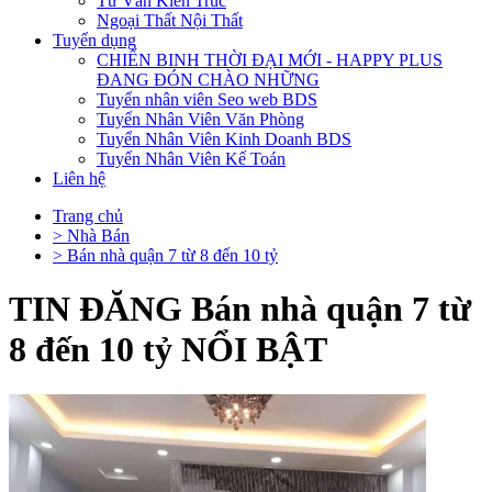
Tư Vấn Kiến Trúc
Ngoại Thất Nội Thất
Tuyển dụng
CHIẾN BINH THỜI ĐẠI MỚI - HAPPY PLUS
ĐANG ĐÓN CHÀO NHỮNG
Tuyển nhân viên Seo web BDS
Tuyển Nhân Viên Văn Phòng
Tuyển Nhân Viên Kinh Doanh BDS
Tuyển Nhân Viên Kế Toán
Liên hệ
Trang chủ
> Nhà Bán
> Bán nhà quận 7 từ 8 đến 10 tỷ
TIN ĐĂNG Bán nhà quận 7 từ
8 đến 10 tỷ NỔI BẬT