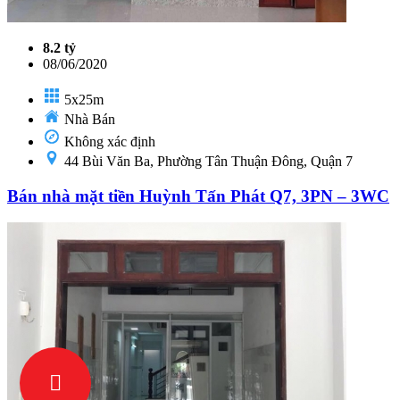
8.2 tỷ
08/06/2020
5x25m
Nhà Bán
Không xác định
44 Bùi Văn Ba, Phường Tân Thuận Đông, Quận 7
Bán nhà mặt tiền Huỳnh Tấn Phát Q7, 3PN – 3WC