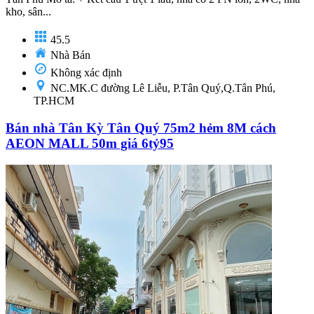
kho, sân...
45.5
Nhà Bán
Không xác định
NC.MK.C đường Lê Liễu, P.Tân Quý,Q.Tân Phú,
TP.HCM
Bán nhà Tân Kỳ Tân Quý 75m2 hẻm 8M cách
AEON MALL 50m giá 6tỷ95