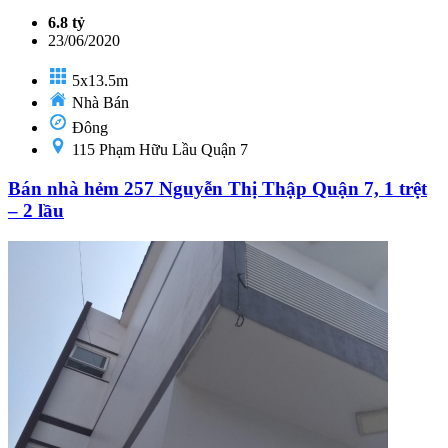
6.8 tỷ
23/06/2020
5x13.5m
Nhà Bán
Đông
115 Phạm Hữu Lầu Quận 7
Bán nhà hẻm 257 Nguyễn Thị Thập Quận 7, 1 trệt
– 2 lầu