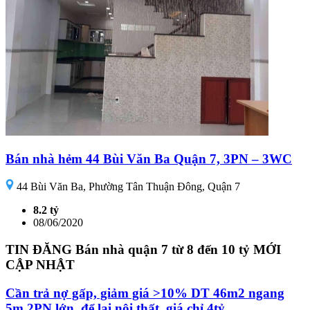
Bán nhà hẻm 44 Bùi Văn Ba Quận 7, 3PN – 3WC
44 Bùi Văn Ba, Phường Tân Thuận Đông, Quận 7
8.2 tỷ
08/06/2020
TIN ĐĂNG Bán nhà quận 7 từ 8 đến 10 tỷ MỚI
CẬP NHẬT
Cần trả nợ gấp, giảm giá >10% DT 46m2 ngang
5m 2PN lớn, để lại nội thất, giá chỉ 4tỷ