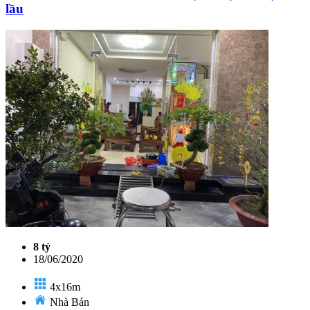
lầu
8 tỷ
18/06/2020
4x16m
Nhà Bán