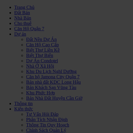
Trang Chủ
Đất Bán
Nhà Bán
Cho thuê
Căn Hộ Quận 7
Dự án
Đất Nền Dự Án
Căn Hộ Cao Cấp
Biệt Thự Liền Kề
Biệt Thự Biển
Dự Án Condotel
Nhà Ở Xã Hội
Khu Du Lịch Nghĩ Dưỡng
Căn hộ Jamona City Quận 7
Bán nhà đất KDC Long Hậu
Bán Khách Sạn Vũng Tàu
Khu Phức Hợp
Bán Nhà Đất Huyện Cần Giờ
Thông tin
Kiến thức
Tư Vấn Hỏi Đáp
Phân Tích Nhận Định
Thông Tin Quy Hoạch
Chính Sách Quản Lý