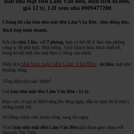
Bán nhà mặt tiền Lâm Văn Bền, diện tích 4x30m,
giá 12 tỷ, LH xem nhà 0909477288
Chúng tôi cần bán nhà mặt tiền Lâm Văn Bền , khu đông đúc,
thích hợp kinh doanh.
Kết cấu
nhà 3 lầu
, với
7 phòng
, bạn có thể để ở, làm văn phòng
công ty rất phù hợp. Nhà trống , Quý khách thỏa thích thiết kế,
trang trí nội thất cho nhà theo ý riêng của mình.
nhà bán mặt tiền Lâm Văn Bền
Diện tích
:
4x30m
, mặt tiền
thoáng, rộng.
2
Tổng diện tích sàn 300m
.
Giá
bán nhà mặt tiền Lâm Văn Bền
: 12 tỷ.
Khu vực có giá trị BĐS tăng lên từng ngày, đầu tư sinh lời là một ý
tưởng tuyệt vời.
Sổ hồng chính chủ, hoàn công, sang tên ngay.
Vị trí
bán nhà mặt tiền Lâm Văn Bền
gần đoạn giao nhau với
Nguyễn Thị Thập.