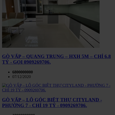
GÒ VẤP – QUANG TRUNG – HXH 5M – CHỈ 6.8
TỶ - GỌI 0909269706.
6800000000
07/12/2020
GÒ VẤP – LÔ GÓC BIỆT THỰ CITYLAND -
PHƯỜNG 7 - CHỈ 19 TỶ - 0909269706.