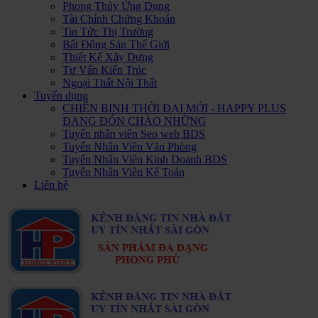
Phong Thủy Ứng Dụng
Tài Chính Chứng Khoán
Tin Tức Thị Trường
Bất Động Sản Thế Giới
Thiết Kế Xây Dựng
Tư Vấn Kiến Trúc
Ngoại Thất Nội Thất
Tuyển dụng
CHIẾN BINH THỜI ĐẠI MỚI - HAPPY PLUS
ĐANG ĐÓN CHÀO NHỮNG
Tuyển nhân viên Seo web BDS
Tuyển Nhân Viên Văn Phòng
Tuyển Nhân Viên Kinh Doanh BDS
Tuyển Nhân Viên Kế Toán
Liên hệ