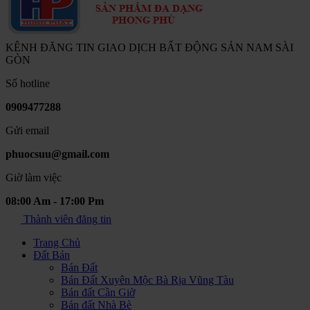
KÊNH ĐĂNG TIN GIAO DỊCH BẤT ĐỘNG SẢN NAM SÀI
GÒN
Số hotline
0909477288
Gửi email
phuocsuu@gmail.com
Giờ làm việc
08:00 Am - 17:00 Pm
Thành viên đăng tin
Trang Chủ
Đất Bán
Bán Đất
Bán Đất Xuyên Mộc Bà Rịa Vũng Tàu
Bán đất Cần Giờ
Bán đất Nhà Bè