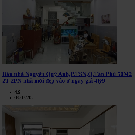
Bán nhà Nguyễn Quý Anh,P.TSN,Q.Tân Phú 50M2
2T 2PN nhà mới đẹp vào ở ngay giá 4tỷ9
4.9
09/07/2021