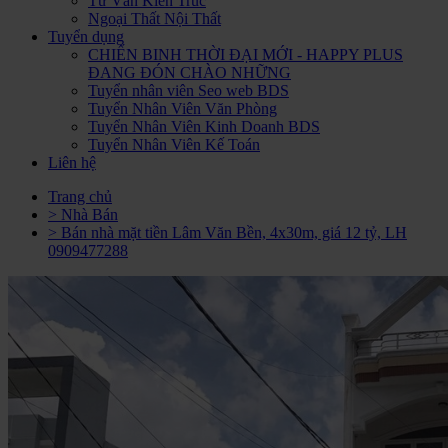
Tư Vấn Kiến Trúc
Ngoại Thất Nội Thất
Tuyển dụng
CHIẾN BINH THỜI ĐẠI MỚI - HAPPY PLUS
ĐANG ĐÓN CHÀO NHỮNG
Tuyển nhân viên Seo web BDS
Tuyển Nhân Viên Văn Phòng
Tuyển Nhân Viên Kinh Doanh BDS
Tuyển Nhân Viên Kế Toán
Liên hệ
Trang chủ
> Nhà Bán
> Bán nhà mặt tiền Lâm Văn Bền, 4x30m, giá 12 tỷ, LH
0909477288