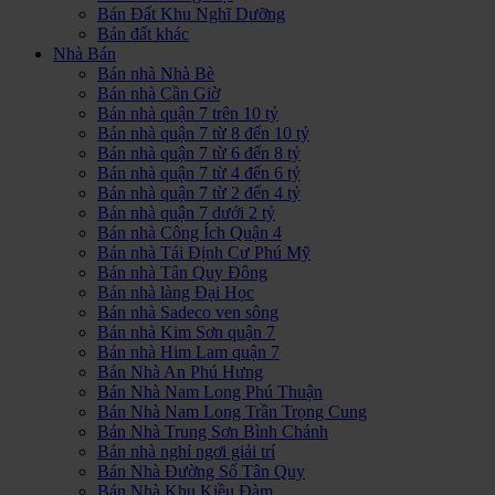
Bán Đất Khu Nghĩ Dưỡng
Bán đất khác
Nhà Bán
Bán nhà Nhà Bè
Bán nhà Cần Giờ
Bán nhà quận 7 trên 10 tỷ
Bán nhà quận 7 từ 8 đến 10 tỷ
Bán nhà quận 7 từ 6 đến 8 tỷ
Bán nhà quận 7 từ 4 đến 6 tỷ
Bán nhà quận 7 từ 2 đến 4 tỷ
Bán nhà quận 7 dưới 2 tỷ
Bán nhà Công Ích Quận 4
Bán nhà Tái Định Cư Phú Mỹ
Bán nhà Tân Quy Đông
Bán nhà làng Đại Học
Bán nhà Sadeco ven sông
Bán nhà Kim Sơn quận 7
Bán nhà Him Lam quận 7
Bán Nhà An Phú Hưng
Bán Nhà Nam Long Phú Thuận
Bán Nhà Nam Long Trần Trọng Cung
Bán Nhà Trung Sơn Bình Chánh
Bán nhà nghỉ ngơi giải trí
Bán Nhà Đường Số Tân Quy
Bán Nhà Khu Kiều Đàm