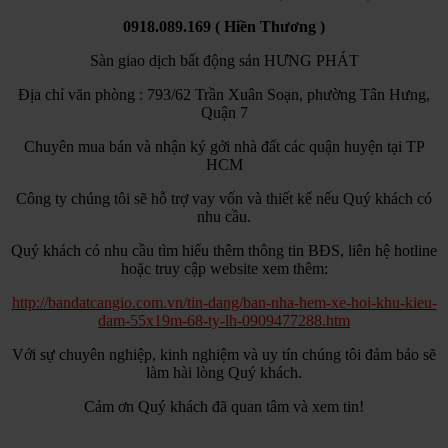
0918.089.169 ( Hiền Thương )
Sàn giao dịch bất động sản HƯNG PHÁT
Địa chỉ văn phòng : 793/62 Trần Xuân Soạn, phường Tân Hưng,
Quận 7
Chuyên mua bán và nhận ký gởi nhà đất các quận huyện tại TP
HCM
Công ty chúng tôi sẽ hỗ trợ vay vốn và thiết kế nếu Quý khách có
nhu cầu.
Quý khách có nhu cầu tìm hiểu thêm thông tin BĐS, liên hệ hotline
hoặc truy cập website xem thêm:
http://bandatcangio.com.vn/tin-dang/ban-nha-hem-xe-hoi-khu-kieu-
dam-55x19m-68-ty-lh-0909477288.htm
Với sự chuyên nghiệp, kinh nghiệm và uy tín chúng tôi đảm bảo sẽ
làm hài lòng Quý khách.
Cảm ơn Quý khách đã quan tâm và xem tin!