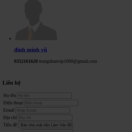
đinh minh vũ
0352161628
trungnhanvip1000@gmail.com
Liên hệ
Họ tên
Điện thoại
Email
Địa chỉ
Tiêu đề