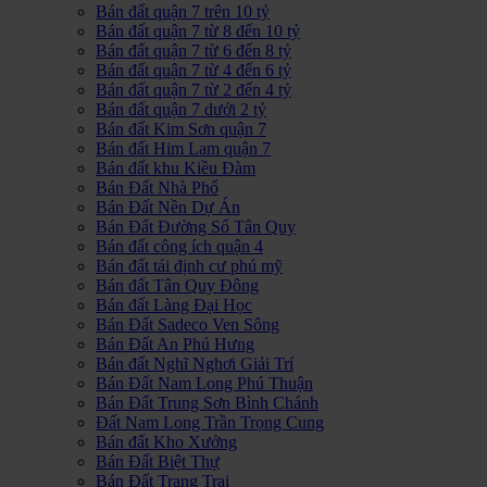
Bán đất quận 7 trên 10 tỷ
Bán đất quận 7 từ 8 đến 10 tỷ
Bán đất quận 7 từ 6 đến 8 tỷ
Bán đất quận 7 từ 4 đến 6 tỷ
Bán đất quận 7 từ 2 đến 4 tỷ
Bán đất quận 7 dưới 2 tỷ
Bán đất Kim Sơn quận 7
Bán đất Him Lam quận 7
Bán đất khu Kiều Đàm
Bán Đất Nhà Phố
Bán Đất Nền Dự Án
Bán Đất Đường Số Tân Quy
Bán đất công ích quận 4
Bán đất tái định cư phú mỹ
Bán đất Tân Quy Đông
Bán đất Làng Đại Học
Bán Đất Sadeco Ven Sông
Bán Đất An Phú Hưng
Bán đất Nghĩ Nghơi Giải Trí
Bán Đất Nam Long Phú Thuận
Bán Đất Trung Sơn Bình Chánh
Đất Nam Long Trần Trọng Cung
Bán đất Kho Xưởng
Bán Đất Biệt Thự
Bán Đất Trang Trại