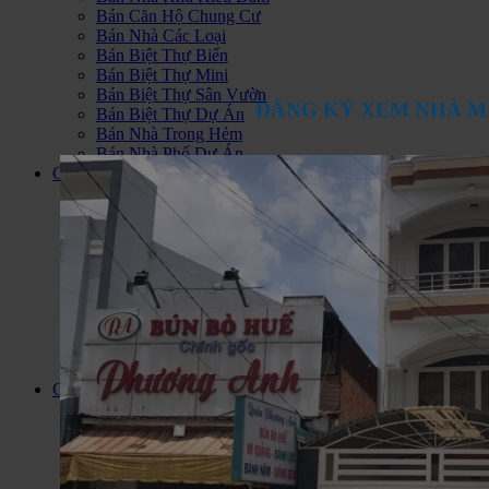
Bán Căn Hộ Chung Cư
Bán Nhà Các Loại
Bán Biệt Thự Biển
Bán Biệt Thự Mini
Bán Biệt Thự Sân Vườn
ĐĂNG KÝ XEM NHÀ M
Bán Biệt Thự Dự Án
Bán Nhà Trong Hẻm
Bán Nhà Phố Dự Án
Cho thuê
Cho Thuê Nhà Trong Hẻm
Cho Thuê Nhà Mặt Phố
Cho Thuê Căn Hộ Chung Cư
Cho Thuê Nhà Biệt Thự
Cho Thuê Văn Phòng
Cho Thuê Nhà Trọ Phòng Trọ
Cho Thuê Cửa Hàng - I Ốt
Cho Thuê Đất, Kho, Nhà Xưởng
Cho Thuê Nhà Làm Khách Sạn
Cho Thuê Căn Hộ Dịch Vụ
Căn Hộ Quận 7
Cho Thuê Căn Hộ Q7
Bán căn hộ Quận 7
Căn Hộ Hoàng Anh Thanh Bình
Căn Hộ Sunrise City
Hoàng Anh Gia Lai 1