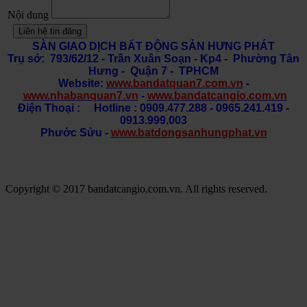
Nội dung
Liên hệ tin đăng
SÀN GIAO DỊCH BẤT ĐỘNG SẢN HƯNG PHÁT
Trụ sở: 793/62/12 - Trần Xuân Soạn
- Kp4 - Phường Tân
Hưng - Quận 7 - TPHCM
Website:
www.bandatquan7.com.vn
-
www.nhabanquan7.vn
-
www.bandatcangio.com.vn
Điện Thoại : Hotline : 0909.477.288 - 0965.241.419 -
0913.999.003
Phước Sửu -
www.batdongsanhungphat.vn
Copyright © 2017 bandatcangio,com.vn. All rights reserved.