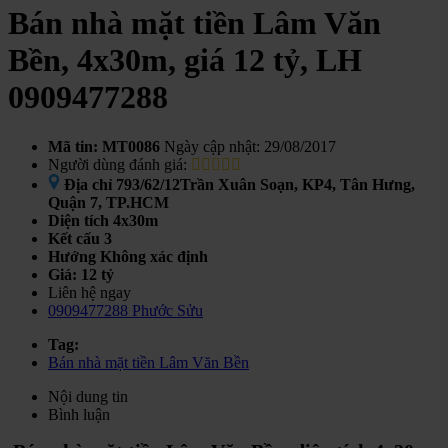
Bán nhà mặt tiền Lâm Văn
Bền, 4x30m, giá 12 tỷ, LH
0909477288
Mã tin: MT0086
Ngày cập nhật: 29/08/2017
Người dùng đánh giá:
Địa chỉ
793/62/12Trần Xuân Soạn, KP4, Tân Hưng,
Quận 7, TP.HCM
Diện tích
4x30m
Kết cấu
3
Hướng
Không xác định
Giá:
12 tỷ
Liên hệ ngay
0909477288 Phước Sửu
Tag:
Bán nhà mặt tiền Lâm Văn Bền
Nội dung tin
Bình luận