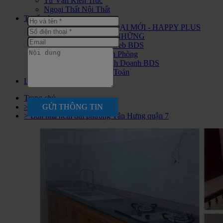
Tư Vấn Kiến Trúc
Ngoại Thất Nội Thất
Tuyển dụng
CHIẾN BINH THỜI ĐẠI MỚI - HAPPY PLUS
ĐANG ĐÓN CHÀO NHỮNG
Tuyển nhân viên Seo web BDS
Tuyển Nhân Viên Văn Phòng
Tuyển Nhân Viên Kinh Doanh BDS
Tuyển Nhân Viên Kế Toán
Liên hệ
Trang chủ
GỬI THÔNG TIN
> Nhà Bán
> Bán nhà hẻm 8m phường Tân Hưng quận 7