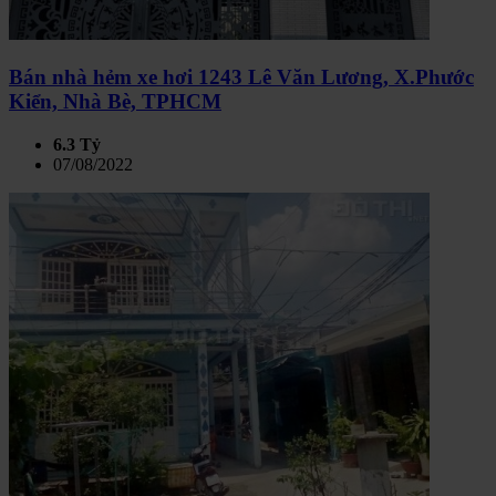
Bán nhà hẻm xe hơi 1243 Lê Văn Lương, X.Phước
Kiển, Nhà Bè, TPHCM
6.3 Tỷ
07/08/2022