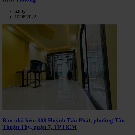
6.8 tỷ
10/08/2022
Bán nhà hẻm 308 Huỳnh Tấn Phát, phường Tân
Thuận Tây, quận 7, TP HCM