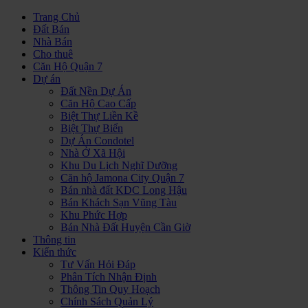
Trang Chủ
Đất Bán
Nhà Bán
Cho thuê
Căn Hộ Quận 7
Dự án
Đất Nền Dự Án
Căn Hộ Cao Cấp
Biệt Thự Liền Kề
Biệt Thự Biển
Dự Án Condotel
Nhà Ở Xã Hội
Khu Du Lịch Nghĩ Dưỡng
Căn hộ Jamona City Quận 7
Bán nhà đất KDC Long Hậu
Bán Khách Sạn Vũng Tàu
Khu Phức Hợp
Bán Nhà Đất Huyện Cần Giờ
Thông tin
Kiến thức
Tư Vấn Hỏi Đáp
Phân Tích Nhận Định
Thông Tin Quy Hoạch
Chính Sách Quản Lý