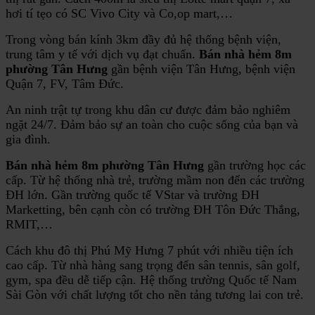
hơi tí tẹo có SC Vivo City và Co,op mart,…
Trong vòng bán kính 3km đầy đủ hệ thống bệnh viện,
trung tâm y tế với dịch vụ đạt chuẩn.
Bán nhà hẻm 8m
phường Tân Hưng
gần bệnh viện Tân Hưng, bệnh viện
Quận 7, FV, Tâm Đức.
An ninh trật tự trong khu dân cư được đảm bảo nghiêm
ngặt 24/7. Đảm bảo sự an toàn cho cuộc sống của bạn và
gia đình.
Bán nhà hẻm 8m phường Tân Hưng
gần trường học các
cấp. Từ hệ thống nhà trẻ, trường mầm non đến các trường
ĐH lớn. Gần trường quốc tế VStar và trường ĐH
Marketting, bên cạnh còn có trường ĐH Tôn Đức Thắng,
RMIT,…
Cách khu đô thị Phú Mỹ Hưng 7 phút với nhiều tiện ích
cao cấp. Từ nhà hàng sang trọng đến sân tennis, sân golf,
gym, spa đều dễ tiếp cận. Hệ thống trường Quốc tế Nam
Sài Gòn với chất lượng tốt cho nền tảng tương lai con trẻ.