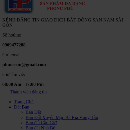
KÊNH ĐĂNG TIN GIAO DỊCH BẤT ĐỘNG SẢN NAM SÀI
GÒN
Số hotline
0909477288
Gửi email
phuocsuu@gmail.com
Giờ làm việc
08:00 Am - 17:00 Pm
Thành viên đăng tin
Trang Chủ
Đất Bán
Bán Đất
Bán Đất Xuyên Mộc Bà Rịa Vũng Tàu
Bán đất Cần Giờ
Bán đất Nhà Bè