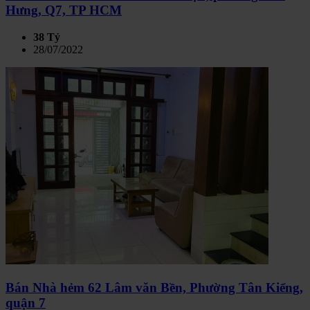
Hưng, Q7, TP HCM
38 Tỷ
28/07/2022
Bán Nhà hẻm 62 Lâm văn Bền, Phường Tân Kiểng,
quận 7