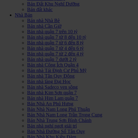
Bán Đất Khu Nghĩ Dưỡng
Bán đất khác
Nhà Bán
Bán nhà Nhà Bè
Bán nhà Cần Giờ
Bán nhà quận 7 trên 10 tỷ
Bán nhà quận 7 từ 8 đến 10 tỷ
Bán nhà quận 7 từ 6 đến 8 tỷ
Bán nhà quận 7 từ 4 đến 6 tỷ
Bán nhà quận 7 từ 2 đến 4 tỷ
Bán nhà quận 7 dưới 2 tỷ
Bán nhà Công Ích Quận 4
Bán nhà Tái Định Cư Phú Mỹ
Bán nhà Tân Quy Đông
Bán nhà làng Đại Học
Bán nhà Sadeco ven sông
Bán nhà Kim Sơn quận 7
Bán nhà Him Lam quận 7
Bán Nhà An Phú Hưng
Bán Nhà Nam Long Phú Thuận
Bán Nhà Nam Long Trần Trọng Cung
Bán Nhà Trung Sơn Bình Chánh
Bán nhà nghỉ ngơi giải trí
Bán Nhà Đường Số Tân Quy
Bán Nhà Khu Kiều Đàm