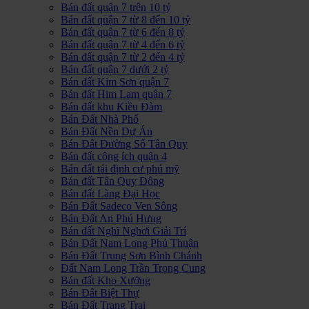
Bán đất quận 7 trên 10 tỷ
Bán đất quận 7 từ 8 đến 10 tỷ
Bán đất quận 7 từ 6 đến 8 tỷ
Bán đất quận 7 từ 4 đến 6 tỷ
Bán đất quận 7 từ 2 đến 4 tỷ
Bán đất quận 7 dưới 2 tỷ
Bán đất Kim Sơn quận 7
Bán đất Him Lam quận 7
Bán đất khu Kiều Đàm
Bán Đất Nhà Phố
Bán Đất Nền Dự Án
Bán Đất Đường Số Tân Quy
Bán đất công ích quận 4
Bán đất tái định cư phú mỹ
Bán đất Tân Quy Đông
Bán đất Làng Đại Học
Bán Đất Sadeco Ven Sông
Bán Đất An Phú Hưng
Bán đất Nghĩ Nghơi Giải Trí
Bán Đất Nam Long Phú Thuận
Bán Đất Trung Sơn Bình Chánh
Đất Nam Long Trần Trọng Cung
Bán đất Kho Xưởng
Bán Đất Biệt Thự
Bán Đất Trang Trại