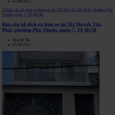
07/08/2022
Bán căn hộ dịch vụ hẻm xe tải 502 Huỳnh Tấn
Phát, phường Phú Thuận, quận 7, TP HCM
13.4 tỷ TL
07/08/2022