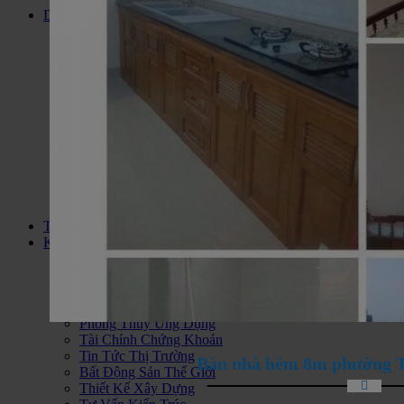
Dự án
Đất Nền Dự Án
Căn Hộ Cao Cấp
Biệt Thự Liền Kề
Biệt Thự Biển
Dự Án Condotel
Nhà Ở Xã Hội
Khu Du Lịch Nghĩ Dưỡng
Căn hộ Jamona City Quận 7
Bán nhà đất KDC Long Hậu
Bán Khách Sạn Vũng Tàu
Khu Phức Hợp
Bán Nhà Đất Huyện Cần Giờ
Thông tin
Kiến thức
Tư Vấn Hỏi Đáp
Phân Tích Nhận Định
Thông Tin Quy Hoạch
Chính Sách Quản Lý
Phong Thủy Ứng Dụng
Tài Chính Chứng Khoán
Tin Tức Thị Trường
Bán nhà hẻm 8m phường 
Bất Động Sản Thế Giới
Thiết Kế Xây Dựng