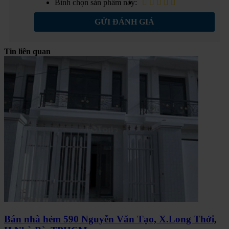
Bình chọn sản phẩm này:
GỬI ĐÁNH GIÁ
Tin liên quan
Bán nhà hẻm 590 Nguyễn Văn Tạo, X.Long Thới,