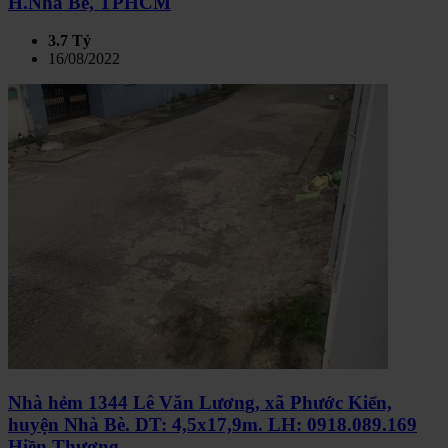
H.Nhà Bè, TPHCM
3.7 Tỷ
16/08/2022
Nhà hẻm 1344 Lê Văn Lương, xã Phước Kiển,
huyện Nhà Bè. DT: 4,5x17,9m. LH: 0918.089.169
Hiền Thương