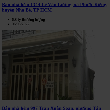
Bán nhà hẻm 1344 Lê Văn Lương, xã Phước Kiểng,
huyện Nhà Bè, TP HCM
6.8 tỷ thương lượng
06/08/2022
Bán nhà hẻm 997 Trần Xuân Soạn, phường Tân