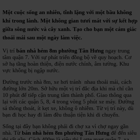
Một cuộc sống an nhiên, tĩnh lặng với một bầu không
khí trong lành. Một không gian tươi mát với sự kết hợp
giữa sông nước và cây xanh. Tạo cho bạn một cảm giác
thoải mái sau một ngày làm việc.
Vị trí
bán nhà hẻm 8m phường Tân Hưng
ngay trung
tâm quận 7. Với sự phát triển đồng bộ về quy hoạch. Cơ
sở hạ tầng hoàn thiện, điện nước chính, âm tường. Khu
vực không bị ngập nước.
Đường trước nhà 8m, xe hơi tránh nhau thoải mái, cách
đường lớn 20m. Sở hữu một vị trí đắc địa khi mà chỉ cần
10 phút để tiếp cận trung tâm thành phố. Giao thông qua
lại với các quận 5, 8, 4 trong vòng 5 phút xe máy. Đường
sá thông thoát, ít kẹt xe, không ô nhiễm. Từ vị trí này, dù
bạn đi học hay đi làm đều thuận tiện khi di chuyển.
Sống tại đây bạn không phải đi chợ xa vì chợ ngay gần
nhà. Từ
bán nhà hẻm 8m phường Tân Hưng
để đến siêu
thị rất gần. Cách 400m là siêu thị Lotte mart quận 7, xa