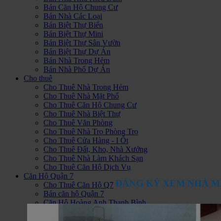
Bán Căn Hộ Chung Cư
Bán Nhà Các Loại
Bán Biệt Thự Biển
Bán Biệt Thự Mini
Bán Biệt Thự Sân Vườn
Bán Biệt Thự Dự Án
Bán Nhà Trong Hẻm
Bán Nhà Phố Dự Án
Cho thuê
Cho Thuê Nhà Trong Hẻm
Cho Thuê Nhà Mặt Phố
Cho Thuê Căn Hộ Chung Cư
Cho Thuê Nhà Biệt Thự
Cho Thuê Văn Phòng
Cho Thuê Nhà Trọ Phòng Trọ
Cho Thuê Cửa Hàng - I Ốt
Cho Thuê Đất, Kho, Nhà Xưởng
Cho Thuê Nhà Làm Khách Sạn
Cho Thuê Căn Hộ Dịch Vụ
Căn Hộ Quận 7
ĐĂNG KÝ XEM NHÀ M
Cho Thuê Căn Hộ Q7
Bán căn hộ Quận 7
Căn Hộ Hoàng Anh Thanh Bình
Căn Hộ Sunrise City
Hoàng Anh Gia Lai 1