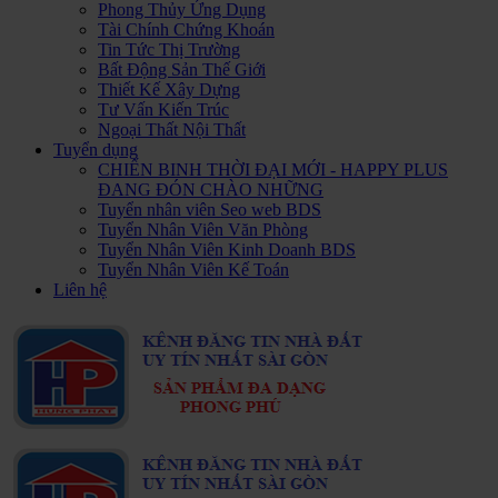
Phong Thủy Ứng Dụng
Tài Chính Chứng Khoán
Tin Tức Thị Trường
Bất Động Sản Thế Giới
Thiết Kế Xây Dựng
Tư Vấn Kiến Trúc
Ngoại Thất Nội Thất
Tuyển dụng
CHIẾN BINH THỜI ĐẠI MỚI - HAPPY PLUS
ĐANG ĐÓN CHÀO NHỮNG
Tuyển nhân viên Seo web BDS
Tuyển Nhân Viên Văn Phòng
Tuyển Nhân Viên Kinh Doanh BDS
Tuyển Nhân Viên Kế Toán
Liên hệ