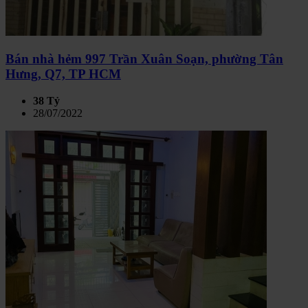
Bán nhà hẻm 997 Trần Xuân Soạn, phường Tân
Hưng, Q7, TP HCM
38 Tỷ
28/07/2022