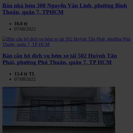
Bán nhà hẻm 300 Nguyễn Văn Linh, phường Bình
Thuận, quận 7, TPHCM
10.8 tỷ
07/08/2022
Bán căn hộ dịch vụ hẻm xe tải 502 Huỳnh Tấn
Phát, phường Phú Thuận, quận 7, TP HCM
13.4 tỷ TL
07/08/2022