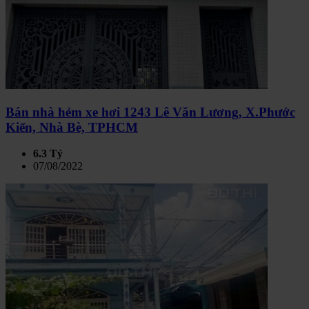
Bán nhà hẻm xe hơi 1243 Lê Văn Lương, X.Phước
Kiển, Nhà Bè, TPHCM
6.3 Tỷ
07/08/2022