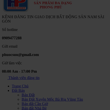
KÊNH ĐĂNG TIN GIAO DỊCH BẤT ĐỘNG SẢN NAM SÀI
GÒN
Số hotline
0909477288
Gửi email
phuocsuu@gmail.com
Giờ làm việc
08:00 Am - 17:00 Pm
Thành viên đăng tin
Trang Chủ
Đất Bán
Bán Đất
Bán Đất Xuyên Mộc Bà Rịa Vũng Tàu
Bán đất Cần Giờ
Bán đất Nhà Bè