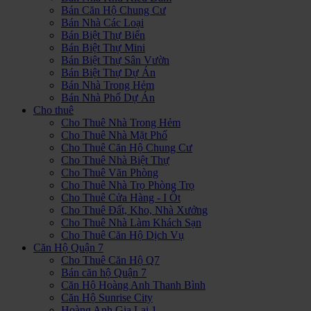
Bán Căn Hộ Chung Cư
Bán Nhà Các Loại
Bán Biệt Thự Biển
Bán Biệt Thự Mini
Bán Biệt Thự Sân Vườn
Bán Biệt Thự Dự Án
Bán Nhà Trong Hẻm
Bán Nhà Phố Dự Án
Cho thuê
Cho Thuê Nhà Trong Hẻm
Cho Thuê Nhà Mặt Phố
Cho Thuê Căn Hộ Chung Cư
Cho Thuê Nhà Biệt Thự
Cho Thuê Văn Phòng
Cho Thuê Nhà Trọ Phòng Trọ
Cho Thuê Cửa Hàng - I Ốt
Cho Thuê Đất, Kho, Nhà Xưởng
Cho Thuê Nhà Làm Khách Sạn
Cho Thuê Căn Hộ Dịch Vụ
Căn Hộ Quận 7
Cho Thuê Căn Hộ Q7
Bán căn hộ Quận 7
Căn Hộ Hoàng Anh Thanh Bình
Căn Hộ Sunrise City
Hoàng Anh Gia Lai 1