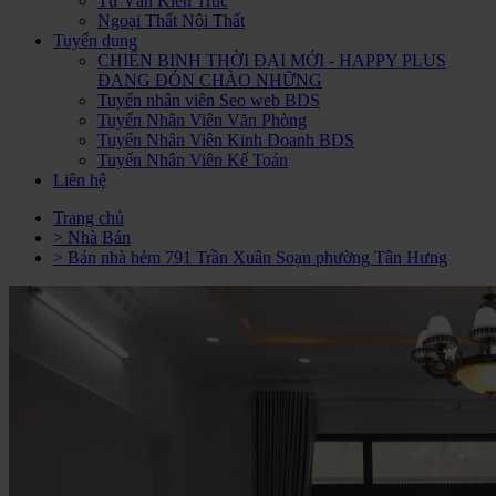
Tư Vấn Kiến Trúc
Ngoại Thất Nội Thất
Tuyển dụng
CHIẾN BINH THỜI ĐẠI MỚI - HAPPY PLUS
ĐANG ĐÓN CHÀO NHỮNG
Tuyển nhân viên Seo web BDS
Tuyển Nhân Viên Văn Phòng
Tuyển Nhân Viên Kinh Doanh BDS
Tuyển Nhân Viên Kế Toán
Liên hệ
Trang chủ
> Nhà Bán
> Bán nhà hẻm 791 Trần Xuân Soạn phường Tân Hưng