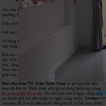
Cần tiền kinh doanh
bán nhà hẻm 791Trần Xuân Soạn
,
phường Tân Hưng, quận 7.
Diện tích :
4x20m
.
Giá bán
: 4,8 tỷ
( thương lượng bớt chút may mắn )
Sổ hồng công nhận 80m2, giấy tờ đầy đủ, chính chủ mua
bán sang tên ngay.
Kết cấu – hiện trạng nhà : nhà xây dựng 1 trệt, 1 lửng, 1
lầu. Với diện tích nhà rộng nên các phòng được bố trí hài
hòa, rộng rãi. Nhà xây còn mới, nội thất tương đối đầy đủ.
Dọn vào ở ngay, không cần chỉnh sửa thêm. Với không
gian của ngôi nhà thì thích hợp cho gia đình 2 thế hệ.
Bán nhà hẻm 791 Trần Xuân Soạn
có giá quá tốt nếu
mua để đầu tư. Phân khúc nhà giá rẻ đang thiếu hụt trong
Bán
thị trường bất động sản
. Do nhu cầu nhà ở ngày càng tăng
tại thành phố mà dân nhập cư ngày càng nhiều. Có nhu
cầu mua để ở hoặc đầu tư thì đừng bỏ lỡ cơ hội mua được