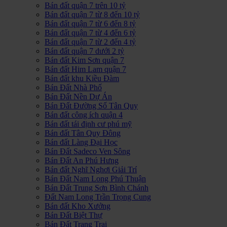
Bán đất quận 7 trên 10 tỷ
Bán đất quận 7 từ 8 đến 10 tỷ
Bán đất quận 7 từ 6 đến 8 tỷ
Bán đất quận 7 từ 4 đến 6 tỷ
Bán đất quận 7 từ 2 đến 4 tỷ
Bán đất quận 7 dưới 2 tỷ
Bán đất Kim Sơn quận 7
Bán đất Him Lam quận 7
Bán đất khu Kiều Đàm
Bán Đất Nhà Phố
Bán Đất Nền Dự Án
Bán Đất Đường Số Tân Quy
Bán đất công ích quận 4
Bán đất tái định cư phú mỹ
Bán đất Tân Quy Đông
Bán đất Làng Đại Học
Bán Đất Sadeco Ven Sông
Bán Đất An Phú Hưng
Bán đất Nghĩ Nghơi Giải Trí
Bán Đất Nam Long Phú Thuận
Bán Đất Trung Sơn Bình Chánh
Đất Nam Long Trần Trọng Cung
Bán đất Kho Xưởng
Bán Đất Biệt Thự
Bán Đất Trang Trại