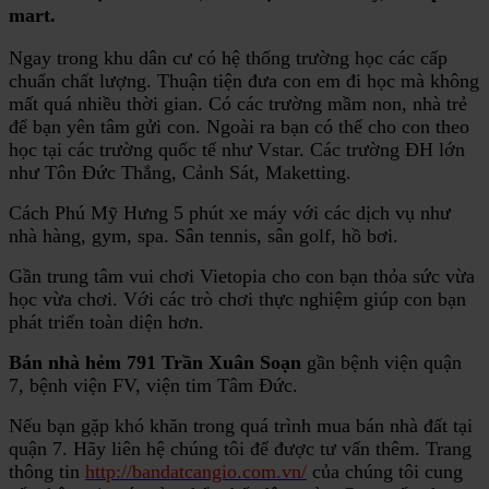
mart.
Ngay trong khu dân cư có hệ thống trường học các cấp
chuẩn chất lượng. Thuận tiện đưa con em đi học mà không
mất quá nhiều thời gian. Có các trường mầm non, nhà trẻ
để bạn yên tâm gửi con. Ngoài ra bạn có thể cho con theo
học tại các trường quốc tế như Vstar. Các trường ĐH lớn
như Tôn Đức Thắng, Cảnh Sát, Maketting.
Cách Phú Mỹ Hưng 5 phút xe máy với các dịch vụ như
nhà hàng, gym, spa. Sân tennis, sân golf, hồ bơi.
Gần trung tâm vui chơi Vietopia cho con bạn thỏa sức vừa
học vừa chơi. Với các trò chơi thực nghiệm giúp con bạn
phát triển toàn diện hơn.
Bán nhà hẻm 791 Trần Xuân Soạn
gần bệnh viện quận
7, bệnh viện FV, viện tim Tâm Đức.
Nếu bạn gặp khó khăn trong quá trình mua bán nhà đất tại
quận 7. Hãy liên hệ chúng tôi để được tư vấn thêm. Trang
thông tin
http://bandatcangio.com.vn/
của chúng tôi cung