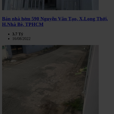
Bán nhà hẻm 590 Nguyễn Văn Tạo, X.Long Thới,
H.Nhà Bè, TPHCM
3.7 Tỷ
16/08/2022