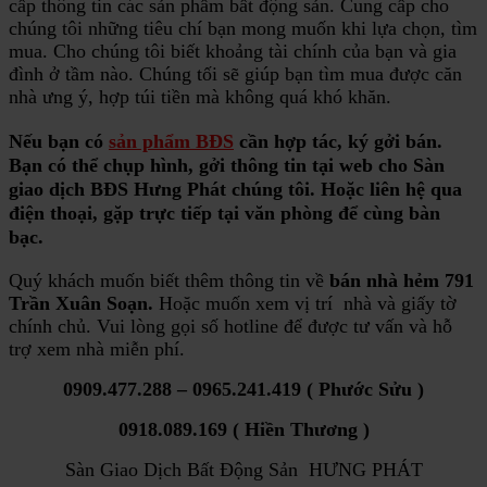
cấp thông tin các sản phẩm bất động sản. Cung cấp cho
chúng tôi những tiêu chí bạn mong muốn khi lựa chọn, tìm
mua. Cho chúng tôi biết khoảng tài chính của bạn và gia
đình ở tầm nào. Chúng tối sẽ giúp bạn tìm mua được căn
nhà ưng ý, hợp túi tiền mà không quá khó khăn.
Nếu bạn có
sản phẩm BĐS
cần hợp tác, ký gởi bán.
Bạn có thể chụp hình, gởi thông tin tại web cho Sàn
giao dịch BĐS Hưng Phát chúng tôi. Hoặc liên hệ qua
điện thoại, gặp trực tiếp tại văn phòng để cùng bàn
bạc.
Quý khách muốn biết thêm thông tin về
bán nhà hẻm 791
Trần Xuân Soạn.
Hoặc muốn xem vị trí nhà và giấy tờ
chính chủ. Vui lòng gọi số hotline để được tư vấn và hỗ
trợ xem nhà miễn phí.
0909.477.288 – 0965.241.419 ( Phước Sửu )
0918.089.169 ( Hiền Thương )
Sàn Giao Dịch Bất Động Sản HƯNG PHÁT