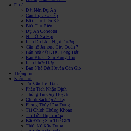
Dự án
Đất Nền Dự Án
Căn Hộ Cao Cấp
Biệt Thự Liền Kề
Biệt Thự Biển
Dự Án Condotel
Nhà Ở Xã Hội
Khu Du Lịch Nghĩ Dưỡng
Căn hộ Jamona City Quận 7
Bán nhà đất KDC Long Hậu
Bán Khách Sạn Vũng Tàu
Khu Phức Hợp
Bán Nhà Đất Huyện Cần Giờ
Thông tin
Kiến thức
Tư Vấn Hỏi Đáp
Phân Tích Nhận Định
Thông Tin Quy Hoạch
Chính Sách Quản Lý
Phong Thủy Ứng Dụng
Tài Chính Chứng Khoán
Tin Tức Thị Trường
Bất Động Sản Thế Giới
Thiết Kế Xây Dựng