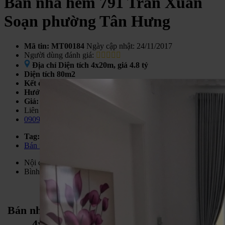
Bán nhà hẻm 791 Trần Xuân
Soạn phường Tân Hưng
Mã tin: MT00184
Ngày cập nhật: 24/11/2017
Người dùng đánh giá:
Địa chỉ
Diện tích 4x20m, giá 4.8 tỷ
Diện tích
80m2
Kết cấu
3
Hướng
Không xác định
Giá:
4.8 tỷ
Liên hệ ngay
0909477288 - Phước Sửu
Tag:
Bán nhà hẻm 791 Trần Xuân Soạn
Nội dung tin
Bình luận
Bán nhà hẻm 791 Trần Xuân Soạn, diện tích
4x20m, giá 4,8 tỷ. LH 0909477288