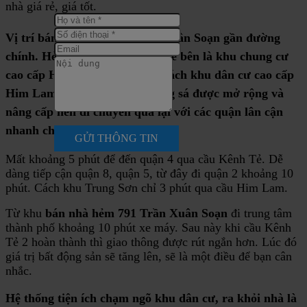
nhà giá rẻ, giá tốt.
Vị trí
bán nhà hẻm 791 Trần Xuân Soạn
gần đường
chính. Hẻm an ninh, sạch sẽ. Kế bên là khu chung cư
cao cấp Hoàng Anh Gia Lai. Cách khu dân cư cao cấp
Him Lam khoảng 300m. Đường sá được mở rộng và
nâng cấp nên di chuyển qua lại với các quận lân cận
nhanh chóng.
GỬI THÔNG TIN
Mất khoảng 5 phút để đến quận 4 qua cầu Kênh Tẻ. Dễ
dàng tiếp cận quận 8, quận 5, từ đây đi quận 2 khoảng 10
phút. Cách khu Trung Sơn chỉ 3 phút qua cầu Him Lam.
Từ khu
bán nhà hẻm 791 Trần Xuân Soạn
đi trung tâm
thành phố khoảng 10 phút xe máy. Sau này khi cầu Kênh
Tẻ 2 hoàn thành thì giao thông được rút ngắn hơn. Lúc đó
giá trị bất động sản sẽ tăng lên, sẽ là một điều để bạn cân
nhắc.
Hệ thống tiện ích chạm ngõ khu dân cư, ra khỏi nhà là