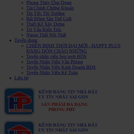
Phong Thủy Ứng Dụng
Tài Chính Chứng Khoán
Tin Tức Thị Trường
Bất Động Sản Thế Giới
Thiết Kế Xây Dựng
Tư Vấn Kiến Trúc
Ngoại Thất Nội Thất
Tuyển dụng
CHIẾN BINH THỜI ĐẠI MỚI - HAPPY PLUS
ĐANG ĐÓN CHÀO NHỮNG
Tuyển nhân viên Seo web BDS
Tuyển Nhân Viên Văn Phòng
Tuyển Nhân Viên Kinh Doanh BDS
Tuyển Nhân Viên Kế Toán
Liên hệ