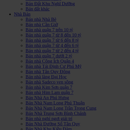
Bán Đất Khu Nghĩ Dưỡng
Bán đất khác
Nhà Bán
Bán nhà Nhà Bè
Bán nhà Cần Giờ
Bán nhà quận 7 trên 10 tỷ
Bán nhà quận 7 từ 8 đến 10 tỷ
Bán nhà quận 7 từ 6 đến 8 tỷ
Bán nhà quận 7 từ 4 đến 6 tỷ
Bán nhà quận 7 từ 2 đến 4 tỷ
Bán nhà quận 7 dưới 2 tỷ
Bán nhà Công Ích Quận 4
Bán nhà Tái Định Cư Phú Mỹ
Bán nhà Tân Quy Đông
Bán nhà làng Đại Học
Bán nhà Sadeco ven sông
Bán nhà Kim Sơn quận 7
Bán nhà Him Lam quận 7
Bán Nhà An Phú Hưng
Bán Nhà Nam Long Phú Thuận
Bán Nhà Nam Long Trần Trọng Cung
Bán Nhà Trung Sơn Bình Chánh
Bán nhà nghỉ ngơi giải trí
Bán Nhà Đường Số Tân Quy
Bán Nhà Khu Kiều Đàm