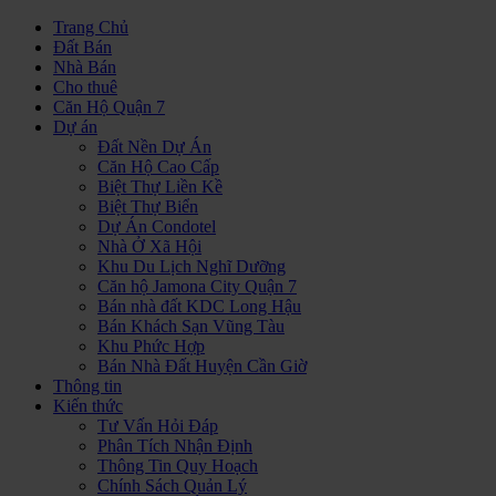
Trang Chủ
Đất Bán
Nhà Bán
Cho thuê
Căn Hộ Quận 7
Dự án
Đất Nền Dự Án
Căn Hộ Cao Cấp
Biệt Thự Liền Kề
Biệt Thự Biển
Dự Án Condotel
Nhà Ở Xã Hội
Khu Du Lịch Nghĩ Dưỡng
Căn hộ Jamona City Quận 7
Bán nhà đất KDC Long Hậu
Bán Khách Sạn Vũng Tàu
Khu Phức Hợp
Bán Nhà Đất Huyện Cần Giờ
Thông tin
Kiến thức
Tư Vấn Hỏi Đáp
Phân Tích Nhận Định
Thông Tin Quy Hoạch
Chính Sách Quản Lý