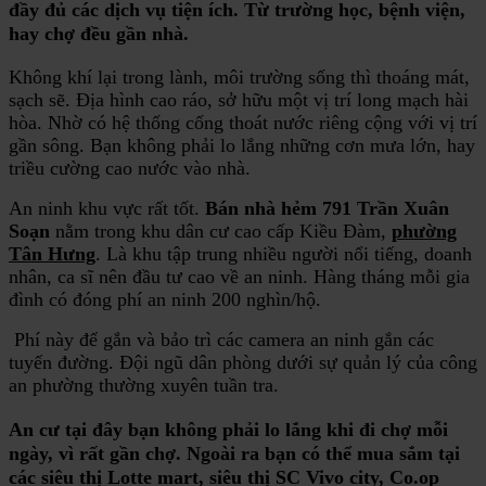
đầy đủ các dịch vụ tiện ích. Từ trường học, bệnh viện,
hay chợ đều gần nhà.
Không khí lại trong lành, môi trường sống thì thoáng mát,
sạch sẽ. Địa hình cao ráo, sở hữu một vị trí long mạch hài
hòa. Nhờ có hệ thống cống thoát nước riêng cộng với vị trí
gần sông. Bạn không phải lo lắng những cơn mưa lớn, hay
triều cường cao nước vào nhà.
An ninh khu vực rất tốt.
Bán nhà hẻm 791 Trần Xuân
Soạn
nằm trong khu dân cư cao cấp Kiều Đàm,
phường
Tân Hưng
. Là khu tập trung nhiều người nổi tiếng, doanh
nhân, ca sĩ nên đầu tư cao về an ninh. Hàng tháng mỗi gia
đình có đóng phí an ninh 200 nghìn/hộ.
Phí này để gắn và bảo trì các camera an ninh gắn các
tuyến đường. Đội ngũ dân phòng dưới sự quản lý của công
an phường thường xuyên tuần tra.
An cư tại đây bạn không phải lo lắng khi đi chợ mỗi
ngày, vì rất gần chợ. Ngoài ra bạn có thể mua sắm tại
các siêu thị Lotte mart, siêu thị SC Vivo city, Co.op