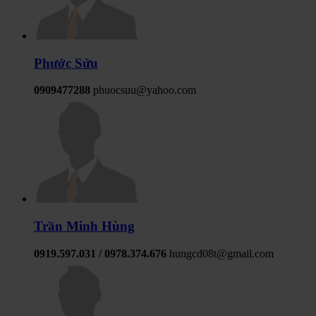
Phước Sửu
0909477288
phuocsuu@yahoo.com
Trần Minh Hùng
0919.597.031 / 0978.374.676
hungcd08t@gmail.com