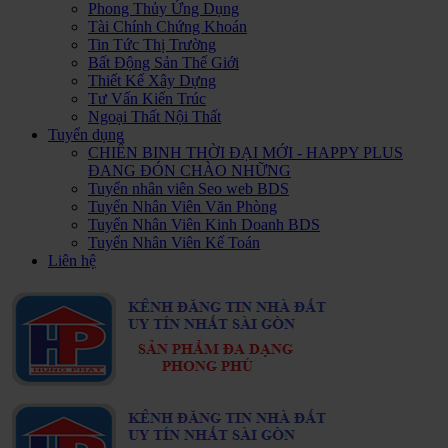
Phong Thủy Ứng Dụng
Tài Chính Chứng Khoán
Tin Tức Thị Trường
Bất Động Sản Thế Giới
Thiết Kế Xây Dựng
Tư Vấn Kiến Trúc
Ngoại Thất Nội Thất
Tuyển dụng
CHIẾN BINH THỜI ĐẠI MỚI - HAPPY PLUS
ĐANG ĐÓN CHÀO NHỮNG
Tuyển nhân viên Seo web BDS
Tuyển Nhân Viên Văn Phòng
Tuyển Nhân Viên Kinh Doanh BDS
Tuyển Nhân Viên Kế Toán
Liên hệ