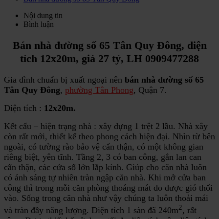
Nội dung tin
Bình luận
Bán nhà đường số 65 Tân Quy Đông, diện
tích 12x20m, giá 27 tỷ, LH 0909477288
Gia đình chuẩn bị xuất ngoại nên
bán nhà đường số 65
Tân Quy Đông
,
phường Tân Phong
, Quận 7.
Diện tích :
12x20m.
Kết cấu – hiện trạng nhà : xây dựng 1 trệt 2 lầu. Nhà xây
còn rất mới, thiết kế theo phong cách hiện đại. Nhìn từ bên
ngoài, có tường rào bảo vệ cẩn thận, có một không gian
riêng biệt, yên tĩnh. Tầng 2, 3 có ban công, gắn lan can
cẩn thận, các cửa sổ lớn lắp kính. Giúp cho căn nhà luôn
có ánh sáng tự nhiên tràn ngập căn nhà. Khi mở cửa ban
công thì trong mỗi căn phòng thoáng mát do được gió thổi
vào. Sống trong căn nhà như vậy chúng ta luôn thoải mái
2
và tràn đầy năng lượng. Diện tích 1 sàn đã 240m
, rất