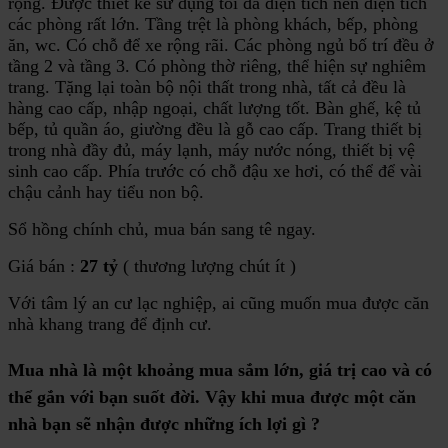
rộng. Được thiết kế sử dụng tối đa diện tích nên diện tích
các phòng rất lớn. Tầng trệt là phòng khách, bếp, phòng
ăn, wc. Có chỗ để xe rộng rãi. Các phòng ngủ bố trí đều ở
tầng 2 và tầng 3. Có phòng thờ riêng, thể hiện sự nghiêm
trang. Tặng lại toàn bộ nội thất trong nhà, tất cả đều là
hàng cao cấp, nhập ngoại, chất lượng tốt. Bàn ghế, kệ tủ
bếp, tủ quần áo, giường đều là gỗ cao cấp. Trang thiết bị
trong nhà đầy đủ, máy lạnh, máy nước nóng, thiết bị vệ
sinh cao cấp. Phía trước có chỗ đậu xe hơi, có thể để vài
chậu cảnh hay tiểu non bộ.
Sổ hồng chính chủ, mua bán sang tê ngay.
Giá bán :
27 tỷ
( thương lượng chút ít )
Với tâm lý an cư lạc nghiệp, ai cũng muốn mua được căn
nhà khang trang để định cư.
Mua nhà là một khoảng mua sắm lớn, giá trị cao và có
thể gắn với bạn suốt đời. Vậy khi mua được một căn
nhà bạn sẽ nhận được những ích lợi gì ?