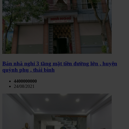
Bán nhà nghỉ 3 tầng mặt tiền đường lớn , huyện
quỳnh phụ , thái bình
4400000000
24/08/2021