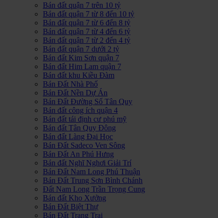
Bán đất quận 7 trên 10 tỷ
Bán đất quận 7 từ 8 đến 10 tỷ
Bán đất quận 7 từ 6 đến 8 tỷ
Bán đất quận 7 từ 4 đến 6 tỷ
Bán đất quận 7 từ 2 đến 4 tỷ
Bán đất quận 7 dưới 2 tỷ
Bán đất Kim Sơn quận 7
Bán đất Him Lam quận 7
Bán đất khu Kiều Đàm
Bán Đất Nhà Phố
Bán Đất Nền Dự Án
Bán Đất Đường Số Tân Quy
Bán đất công ích quận 4
Bán đất tái định cư phú mỹ
Bán đất Tân Quy Đông
Bán đất Làng Đại Học
Bán Đất Sadeco Ven Sông
Bán Đất An Phú Hưng
Bán đất Nghĩ Nghơi Giải Trí
Bán Đất Nam Long Phú Thuận
Bán Đất Trung Sơn Bình Chánh
Đất Nam Long Trần Trọng Cung
Bán đất Kho Xưởng
Bán Đất Biệt Thự
Bán Đất Trang Trại