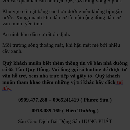
với các quận lân cận như Q4, Q5, Q8 trong vòng 5 phút.
Khu vực có mặt bằng cao hơn đường nên không bị ngập
nước. Xung quanh khu dân cư là một cộng đồng dân cư
văn minh, yên tĩnh.
An ninh khu dân cư rất ổn định.
Môi trường sống thoáng mát, khí hậu mát mẻ bởi nhiều
cây xanh.
Quý khách muốn biết thêm thông tin về
bán nhà đường
số 65 Tân Quy Đông
. Vui lòng gọi số hotline để được tư
vấn hỗ trợ, xem nhà trực tiếp và giấy tờ. Quý khách
muốn tham khảo thêm những vị trí khác hãy click
tại
đây.
0909.477.288 – 0965241419 ( Phước Sửu )
0918.089.169 ( Hiền Thương )
Sàn Giao Dịch Bất Động Sản HƯNG PHÁT