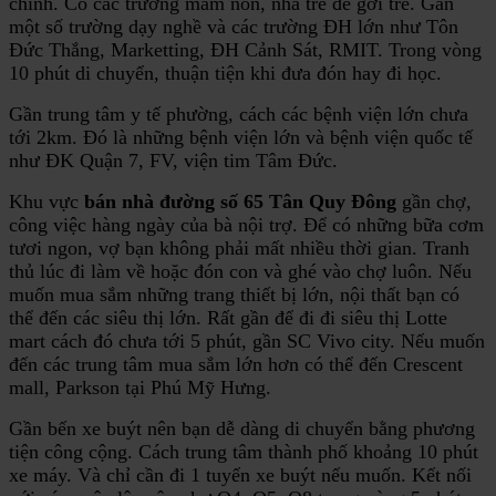
chỉnh. Có các trường mầm non, nhà trẻ để gởi trẻ. Gần
một số trường dạy nghề và các trường ĐH lớn như Tôn
Đức Thắng, Marketting, ĐH Cảnh Sát, RMIT. Trong vòng
10 phút di chuyển, thuận tiện khi đưa đón hay đi học.
Gần trung tâm y tế phường, cách các bệnh viện lớn chưa
tới 2km. Đó là những bệnh viện lớn và bệnh viện quốc tế
như ĐK Quận 7, FV, viện tim Tâm Đức.
Khu vực
bán nhà đường số 65 Tân Quy Đông
gần chợ,
công việc hàng ngày của bà nội trợ. Để có những bữa cơm
tươi ngon, vợ bạn không phải mất nhiều thời gian. Tranh
thủ lúc đi làm về hoặc đón con và ghé vào chợ luôn. Nếu
muốn mua sắm những trang thiết bị lớn, nội thất bạn có
thể đến các siêu thị lớn. Rất gần để đi đi siêu thị Lotte
mart cách đó chưa tới 5 phút, gần SC Vivo city. Nếu muốn
đến các trung tâm mua sắm lớn hơn có thể đến Crescent
mall, Parkson tại Phú Mỹ Hưng.
Gần bến xe buýt nên bạn dễ dàng di chuyển bằng phương
tiện công cộng. Cách trung tâm thành phố khoảng 10 phút
xe máy. Và chỉ cần đi 1 tuyến xe buýt nếu muốn. Kết nối