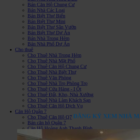
Bán Căn Hộ Chung Cư
Bán Nhà Các Loại
Bán Biệt Thự Biển
Bán Biệt Thự Mini
Bán Biệt Thự Sân Vườn
Bán Biệt Thự Dự Án
Bán Nhà Trong Hẻm
Bán Nhà Phố Dự Án
Cho thuê
Cho Thuê Nhà Trong Hẻm
Cho Thuê Nhà Mặt Phố
Cho Thuê Căn Hộ Chung Cư
Cho Thuê Nhà Biệt Thự
Cho Thuê Văn Phòng
Cho Thuê Nhà Trọ Phòng Trọ
Cho Thuê Cửa Hàng - I Ốt
Cho Thuê Đất, Kho, Nhà Xưởng
Cho Thuê Nhà Làm Khách Sạn
Cho Thuê Căn Hộ Dịch Vụ
Căn Hộ Quận 7
ĐĂNG KÝ XEM NHÀ M
Cho Thuê Căn Hộ Q7
Bán căn hộ Quận 7
Căn Hộ Hoàng Anh Thanh Bình
Căn Hộ Sunrise City
Hoàng Anh Gia Lai 1