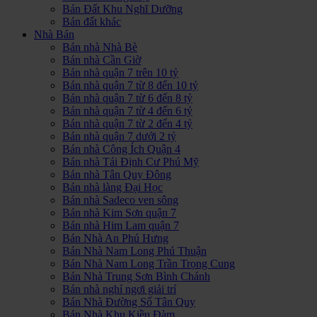
Bán Đất Khu Nghĩ Dưỡng
Bán đất khác
Nhà Bán
Bán nhà Nhà Bè
Bán nhà Cần Giờ
Bán nhà quận 7 trên 10 tỷ
Bán nhà quận 7 từ 8 đến 10 tỷ
Bán nhà quận 7 từ 6 đến 8 tỷ
Bán nhà quận 7 từ 4 đến 6 tỷ
Bán nhà quận 7 từ 2 đến 4 tỷ
Bán nhà quận 7 dưới 2 tỷ
Bán nhà Công Ích Quận 4
Bán nhà Tái Định Cư Phú Mỹ
Bán nhà Tân Quy Đông
Bán nhà làng Đại Học
Bán nhà Sadeco ven sông
Bán nhà Kim Sơn quận 7
Bán nhà Him Lam quận 7
Bán Nhà An Phú Hưng
Bán Nhà Nam Long Phú Thuận
Bán Nhà Nam Long Trần Trọng Cung
Bán Nhà Trung Sơn Bình Chánh
Bán nhà nghỉ ngơi giải trí
Bán Nhà Đường Số Tân Quy
Bán Nhà Khu Kiều Đàm