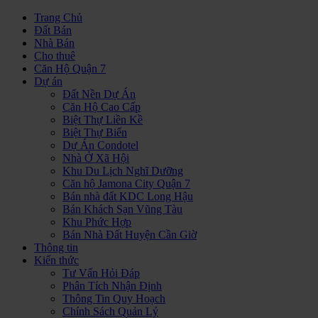
Trang Chủ
Đất Bán
Nhà Bán
Cho thuê
Căn Hộ Quận 7
Dự án
Đất Nền Dự Án
Căn Hộ Cao Cấp
Biệt Thự Liền Kề
Biệt Thự Biển
Dự Án Condotel
Nhà Ở Xã Hội
Khu Du Lịch Nghĩ Dưỡng
Căn hộ Jamona City Quận 7
Bán nhà đất KDC Long Hậu
Bán Khách Sạn Vũng Tàu
Khu Phức Hợp
Bán Nhà Đất Huyện Cần Giờ
Thông tin
Kiến thức
Tư Vấn Hỏi Đáp
Phân Tích Nhận Định
Thông Tin Quy Hoạch
Chính Sách Quản Lý