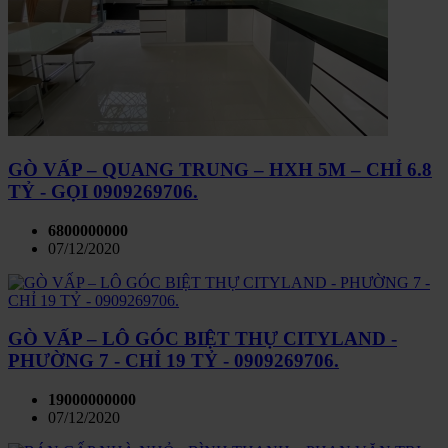
GÒ VẤP – QUANG TRUNG – HXH 5M – CHỈ 6.8
TỶ - GỌI 0909269706.
6800000000
07/12/2020
GÒ VẤP – LÔ GÓC BIỆT THỰ CITYLAND -
PHƯỜNG 7 - CHỈ 19 TỶ - 0909269706.
19000000000
07/12/2020