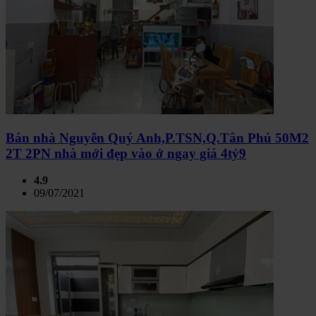
Bán nhà Nguyễn Quý Anh,P.TSN,Q.Tân Phú 50M2
2T 2PN nhà mới đẹp vào ở ngay giá 4tỷ9
4.9
09/07/2021