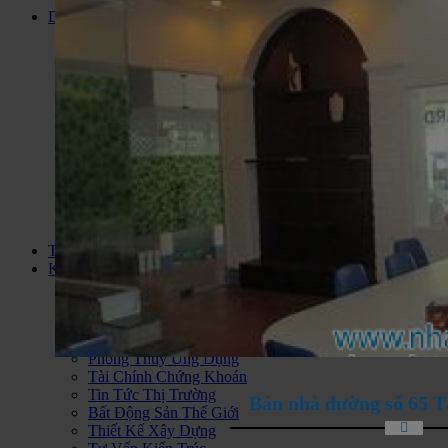
Dự án
Đất Nền Dự Án
Căn Hộ Cao Cấp
Biệt Thự Liền Kề
Biệt Thự Biển
Dự Án Condotel
Nhà Ở Xã Hội
Khu Du Lịch Nghĩ Dưỡng
Căn hộ Jamona City Quận 7
Bán nhà đất KDC Long Hậu
Bán Khách Sạn Vũng Tàu
Khu Phức Hợp
Bán Nhà Đất Huyện Cần Giờ
Thông tin
Kiến thức
Tư Vấn Hỏi Đáp
Phân Tích Nhận Định
Thông Tin Quy Hoạch
Chính Sách Quản Lý
Phong Thủy Ứng Dụng
Tài Chính Chứng Khoán
Tin Tức Thị Trường
Bán nhà đường số 65 
Bất Động Sản Thế Giới
Thiết Kế Xây Dựng