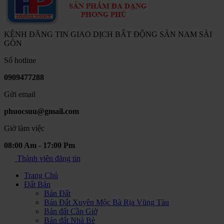
KÊNH ĐĂNG TIN GIAO DỊCH BẤT ĐỘNG SẢN NAM SÀI
GÒN
Số hotline
0909477288
Gửi email
phuocsuu@gmail.com
Giờ làm việc
08:00 Am - 17:00 Pm
Thành viên đăng tin
Trang Chủ
Đất Bán
Bán Đất
Bán Đất Xuyên Mộc Bà Rịa Vũng Tàu
Bán đất Cần Giờ
Bán đất Nhà Bè