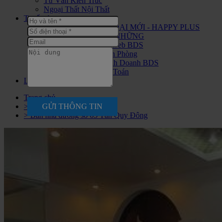
Tư Vấn Kiến Trúc
Ngoại Thất Nội Thất
Tuyển dụng
CHIẾN BINH THỜI ĐẠI MỚI - HAPPY PLUS
ĐANG ĐÓN CHÀO NHỮNG
Tuyển nhân viên Seo web BDS
Tuyển Nhân Viên Văn Phòng
Tuyển Nhân Viên Kinh Doanh BDS
Tuyển Nhân Viên Kế Toán
Liên hệ
Trang chủ
GỬI THÔNG TIN
> Nhà Bán
> Bán nhà đường số 65 Tân Quy Đông