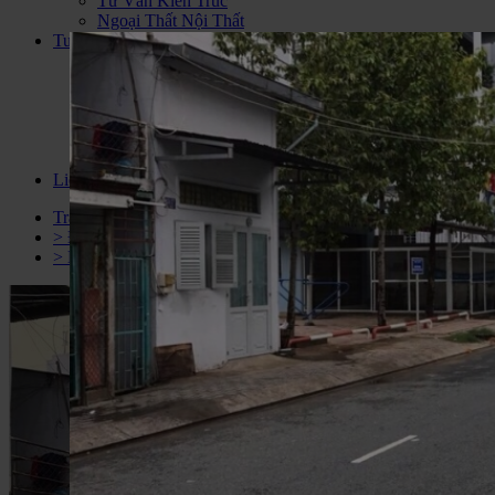
Tư Vấn Kiến Trúc
Ngoại Thất Nội Thất
Tuyển dụng
CHIẾN BINH THỜI ĐẠI MỚI - HAPPY PLUS
ĐANG ĐÓN CHÀO NHỮNG
Tuyển nhân viên Seo web BDS
Tuyển Nhân Viên Văn Phòng
Tuyển Nhân Viên Kinh Doanh BDS
Tuyển Nhân Viên Kế Toán
Liên hệ
Trang chủ
> Đất Bán
> Bán đất đường Lý Phục Man quận 7