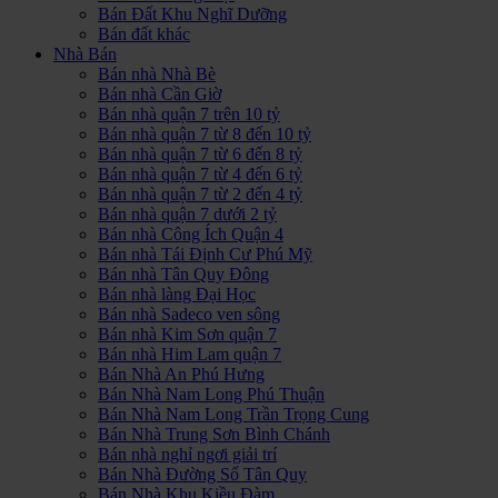
Bán Đất Khu Nghĩ Dưỡng
Bán đất khác
Nhà Bán
Bán nhà Nhà Bè
Bán nhà Cần Giờ
Bán nhà quận 7 trên 10 tỷ
Bán nhà quận 7 từ 8 đến 10 tỷ
Bán nhà quận 7 từ 6 đến 8 tỷ
Bán nhà quận 7 từ 4 đến 6 tỷ
Bán nhà quận 7 từ 2 đến 4 tỷ
Bán nhà quận 7 dưới 2 tỷ
Bán nhà Công Ích Quận 4
Bán nhà Tái Định Cư Phú Mỹ
Bán nhà Tân Quy Đông
Bán nhà làng Đại Học
Bán nhà Sadeco ven sông
Bán nhà Kim Sơn quận 7
Bán nhà Him Lam quận 7
Bán Nhà An Phú Hưng
Bán Nhà Nam Long Phú Thuận
Bán Nhà Nam Long Trần Trọng Cung
Bán Nhà Trung Sơn Bình Chánh
Bán nhà nghỉ ngơi giải trí
Bán Nhà Đường Số Tân Quy
Bán Nhà Khu Kiều Đàm