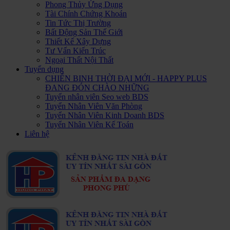
Phong Thủy Ứng Dụng
Tài Chính Chứng Khoán
Tin Tức Thị Trường
Bất Động Sản Thế Giới
Thiết Kế Xây Dựng
Tư Vấn Kiến Trúc
Ngoại Thất Nội Thất
Tuyển dụng
CHIẾN BINH THỜI ĐẠI MỚI - HAPPY PLUS
ĐANG ĐÓN CHÀO NHỮNG
Tuyển nhân viên Seo web BDS
Tuyển Nhân Viên Văn Phòng
Tuyển Nhân Viên Kinh Doanh BDS
Tuyển Nhân Viên Kế Toán
Liên hệ