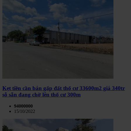
Kẹt tiền cần bán gấp đất thổ cư 33600m2 giá 340tr
sỗ sẵn đang chờ lên thổ cư 300m
94000000
15/10/2022