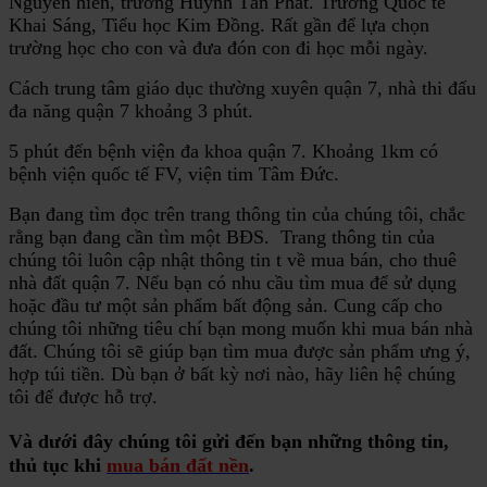
Nguyễn hiền, trường Huỳnh Tấn Phát. Trường Quốc tế
Khai Sáng, Tiểu học Kim Đồng. Rất gần để lựa chọn
trường học cho con và đưa đón con đi học mỗi ngày.
Cách trung tâm giáo dục thường xuyên quận 7, nhà thi đấu
đa năng quận 7 khoảng 3 phút.
5 phút đến bệnh viện đa khoa quận 7. Khoảng 1km có
bệnh viện quốc tế FV, viện tim Tâm Đức.
Bạn đang tìm đọc trên trang thông tin của chúng tôi, chắc
rằng bạn đang cần tìm một BĐS. Trang thông tin của
chúng tôi luôn cập nhật thông tin t về mua bán, cho thuê
nhà đất quận 7. Nếu bạn có nhu cầu tìm mua để sử dụng
hoặc đầu tư một sản phẩm bất động sản. Cung cấp cho
chúng tôi những tiêu chí bạn mong muốn khi mua bán nhà
đất. Chúng tôi sẽ giúp bạn tìm mua được sản phẩm ưng ý,
hợp túi tiền. Dù bạn ở bất kỳ nơi nào, hãy liên hệ chúng
tôi để được hỗ trợ.
Và dưới đây chúng tôi gửi đến bạn những thông tin,
thủ tục khi
mua bán đất nền
.