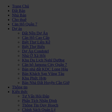
Trang Chủ
Đất Bán
Nhà Bán
Cho thuê
Căn Hộ Quận 7
Dự án
Đất Nền Dự Án
Căn Hộ Cao Cấp
Biệt Thự Liền Kề
Biệt Thự Biển
Dự Án Condotel
Nhà Ở Xã Hội
Khu Du Lịch Nghĩ Dưỡng
Căn hộ Jamona City Quận 7
Bán nhà đất KDC Long Hậu
Bán Khách Sạn Vũng Tàu
Khu Phức Hợp
Bán Nhà Đất Huyện Cần Giờ
Thông tin
Kiến thức
Tư Vấn Hỏi Đáp
Phân Tích Nhận Định
Thông Tin Quy Hoạch
Chính Sách Quản Lý