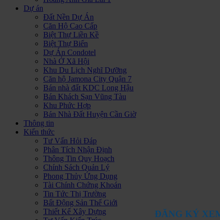
Dự án
Đất Nền Dự Án
Căn Hộ Cao Cấp
Biệt Thự Liền Kề
Biệt Thự Biển
Dự Án Condotel
Nhà Ở Xã Hội
Khu Du Lịch Nghĩ Dưỡng
Căn hộ Jamona City Quận 7
Bán nhà đất KDC Long Hậu
Bán Khách Sạn Vũng Tàu
Khu Phức Hợp
Bán Nhà Đất Huyện Cần Giờ
Thông tin
Kiến thức
Tư Vấn Hỏi Đáp
Phân Tích Nhận Định
Thông Tin Quy Hoạch
Chính Sách Quản Lý
Phong Thủy Ứng Dụng
Tài Chính Chứng Khoán
Tin Tức Thị Trường
Bất Động Sản Thế Giới
Thiết Kế Xây Dựng
ĐĂNG KÝ XE