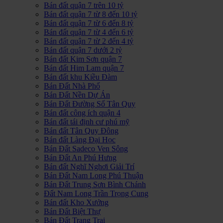
Bán đất quận 7 trên 10 tỷ
Bán đất quận 7 từ 8 đến 10 tỷ
Bán đất quận 7 từ 6 đến 8 tỷ
Bán đất quận 7 từ 4 đến 6 tỷ
Bán đất quận 7 từ 2 đến 4 tỷ
Bán đất quận 7 dưới 2 tỷ
Bán đất Kim Sơn quận 7
Bán đất Him Lam quận 7
Bán đất khu Kiều Đàm
Bán Đất Nhà Phố
Bán Đất Nền Dự Án
Bán Đất Đường Số Tân Quy
Bán đất công ích quận 4
Bán đất tái định cư phú mỹ
Bán đất Tân Quy Đông
Bán đất Làng Đại Học
Bán Đất Sadeco Ven Sông
Bán Đất An Phú Hưng
Bán đất Nghĩ Nghơi Giải Trí
Bán Đất Nam Long Phú Thuận
Bán Đất Trung Sơn Bình Chánh
Đất Nam Long Trần Trọng Cung
Bán đất Kho Xưởng
Bán Đất Biệt Thự
Bán Đất Trang Trại