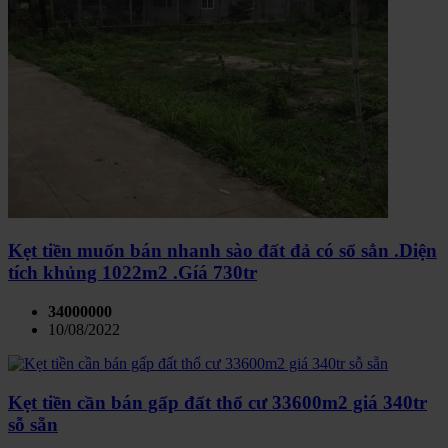
Kẹt tiền muốn bán nhanh sào đất đả có sổ sẳn .Diện
tích khủng 1022m2 .Gíá 730tr
34000000
10/08/2022
Kẹt tiền cần bán gấp đất thổ cư 33600m2 giá 340tr
sỗ sẵn