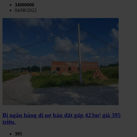
34000000
04/08/2022
Bị ngân hàng dí nợ bán đất gấp 423m² giá 395
triệu.
395