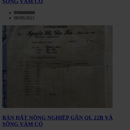
SÔNG VÀM CỎ
990000000
08/09/2021
BÁN ĐẤT NÔNG NGHIỆP GẦN QL 22B VÀ
SÔNG VÀM CỎ