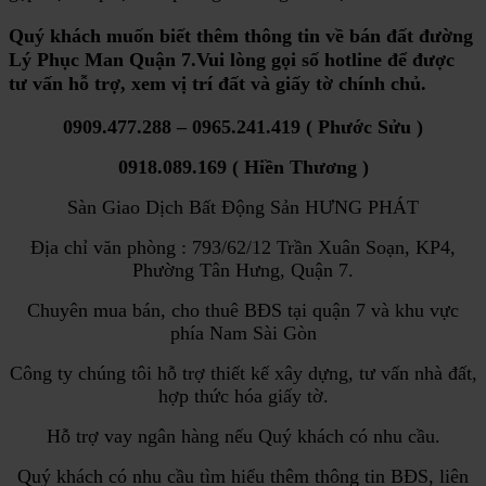
Quý khách muốn biết thêm thông tin về
bán đất đường
Lý Phục Man Quận 7
.Vui lòng gọi số hotline để được
tư vấn hỗ trợ, xem vị trí đất và giấy tờ chính chủ.
0909.477.288 – 0965.241.419 ( Phước Sửu )
0918.089.169 ( Hiền Thương )
Sàn Giao Dịch Bất Động Sản HƯNG PHÁT
Địa chỉ văn phòng : 793/62/12 Trần Xuân Soạn, KP4,
Phường Tân Hưng, Quận 7.
Chuyên mua bán, cho thuê BĐS tại quận 7 và khu vực
phía Nam Sài Gòn
Công ty chúng tôi hỗ trợ thiết kế xây dựng, tư vấn nhà đất,
hợp thức hóa giấy tờ.
Hỗ trợ vay ngân hàng nếu Quý khách có nhu cầu.
Quý khách có nhu cầu tìm hiểu thêm thông tin BĐS, liên