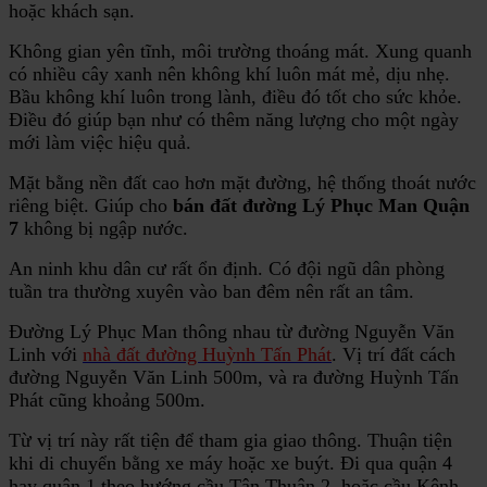
hoặc khách sạn.
Không gian yên tĩnh, môi trường thoáng mát. Xung quanh
có nhiều cây xanh nên không khí luôn mát mẻ, dịu nhẹ.
Bầu không khí luôn trong lành, điều đó tốt cho sức khỏe.
Điều đó giúp bạn như có thêm năng lượng cho một ngày
mới làm việc hiệu quả.
Mặt bằng nền đất cao hơn mặt đường, hệ thống thoát nước
riêng biệt. Giúp cho
bán đất đường Lý Phục Man
Quận
7
không bị ngập nước.
An ninh khu dân cư rất ổn định. Có đội ngũ dân phòng
tuần tra thường xuyên vào ban đêm nên rất an tâm.
Đường Lý Phục Man thông nhau từ đường Nguyễn Văn
Linh với
nhà đất đường Huỳnh Tấn Phát
. Vị trí đất cách
đường Nguyễn Văn Linh 500m, và ra đường Huỳnh Tấn
Phát cũng khoảng 500m.
Từ vị trí này rất tiện để tham gia giao thông. Thuận tiện
khi di chuyển bằng xe máy hoặc xe buýt. Đi qua quận 4
hay quận 1 theo hướng cầu Tân Thuận 2, hoặc cầu Kênh