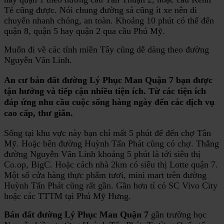
Tẻ cũng được. Nói chung đường sá cũng ít xe nên di
chuyển nhanh chóng, an toàn. Khoảng 10 phút có thể đến
quận 8, quận 5 hay quận 2 qua cầu Phú Mỹ.
Muốn đi về các tỉnh miền Tây cũng dễ dàng theo đường
Nguyễn Văn Linh.
An cư
bán đất đường Lý Phục Man Quận 7
bạn được
tận hưởng và tiếp cận nhiều tiện ích. Từ các tiện ích
đáp ứng nhu cầu cuộc sống hàng ngày đến các dịch vụ
cao cấp, thư giãn.
Sống tại khu vực này bạn chỉ mất 5 phút để đến chợ Tân
Mỹ. Hoặc bên đường Huỳnh Tấn Phát cũng có chợ. Thẳng
đường Nguyễn Văn Linh khoảng 5 phút là tới siêu thị
Co.op, BigC. Hoặc cách nhà 2km có siêu thị Lotte quận 7.
Một số cửa hàng thực phẩm tươi, mini mart trên đường
Huỳnh Tấn Phát cũng rất gần. Gần hơn tí có SC Vivo City
hoặc các TTTM tại Phú Mỹ Hưng.
Bán đất đường Lý Phục Man Quận 7
gần trường học