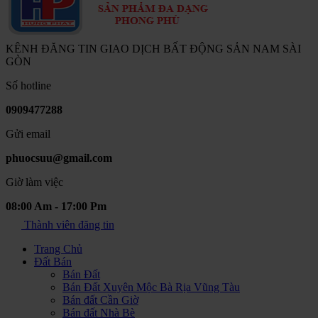
KÊNH ĐĂNG TIN GIAO DỊCH BẤT ĐỘNG SẢN NAM SÀI
GÒN
Số hotline
0909477288
Gửi email
phuocsuu@gmail.com
Giờ làm việc
08:00 Am - 17:00 Pm
Thành viên đăng tin
Trang Chủ
Đất Bán
Bán Đất
Bán Đất Xuyên Mộc Bà Rịa Vũng Tàu
Bán đất Cần Giờ
Bán đất Nhà Bè