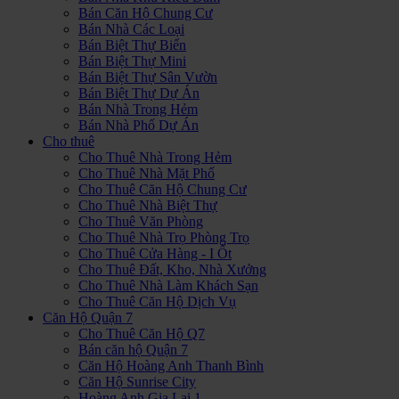
Bán Căn Hộ Chung Cư
Bán Nhà Các Loại
Bán Biệt Thự Biển
Bán Biệt Thự Mini
Bán Biệt Thự Sân Vườn
Bán Biệt Thự Dự Án
Bán Nhà Trong Hẻm
Bán Nhà Phố Dự Án
Cho thuê
Cho Thuê Nhà Trong Hẻm
Cho Thuê Nhà Mặt Phố
Cho Thuê Căn Hộ Chung Cư
Cho Thuê Nhà Biệt Thự
Cho Thuê Văn Phòng
Cho Thuê Nhà Trọ Phòng Trọ
Cho Thuê Cửa Hàng - I Ốt
Cho Thuê Đất, Kho, Nhà Xưởng
Cho Thuê Nhà Làm Khách Sạn
Cho Thuê Căn Hộ Dịch Vụ
Căn Hộ Quận 7
Cho Thuê Căn Hộ Q7
Bán căn hộ Quận 7
Căn Hộ Hoàng Anh Thanh Bình
Căn Hộ Sunrise City
Hoàng Anh Gia Lai 1