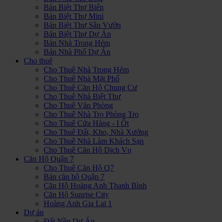
Bán Biệt Thự Biển
Bán Biệt Thự Mini
Bán Biệt Thự Sân Vườn
Bán Biệt Thự Dự Án
Bán Nhà Trong Hẻm
Bán Nhà Phố Dự Án
Cho thuê
Cho Thuê Nhà Trong Hẻm
Cho Thuê Nhà Mặt Phố
Cho Thuê Căn Hộ Chung Cư
Cho Thuê Nhà Biệt Thự
Cho Thuê Văn Phòng
Cho Thuê Nhà Trọ Phòng Trọ
Cho Thuê Cửa Hàng - I Ốt
Cho Thuê Đất, Kho, Nhà Xưởng
Cho Thuê Nhà Làm Khách Sạn
Cho Thuê Căn Hộ Dịch Vụ
Căn Hộ Quận 7
Cho Thuê Căn Hộ Q7
Bán căn hộ Quận 7
Căn Hộ Hoàng Anh Thanh Bình
Căn Hộ Sunrise City
Hoàng Anh Gia Lai 1
Dự án
Đất Nền Dự Án