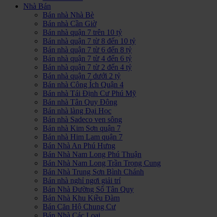
Nhà Bán
Bán nhà Nhà Bè
Bán nhà Cần Giờ
Bán nhà quận 7 trên 10 tỷ
Bán nhà quận 7 từ 8 đến 10 tỷ
Bán nhà quận 7 từ 6 đến 8 tỷ
Bán nhà quận 7 từ 4 đến 6 tỷ
Bán nhà quận 7 từ 2 đến 4 tỷ
Bán nhà quận 7 dưới 2 tỷ
Bán nhà Công Ích Quận 4
Bán nhà Tái Định Cư Phú Mỹ
Bán nhà Tân Quy Đông
Bán nhà làng Đại Học
Bán nhà Sadeco ven sông
Bán nhà Kim Sơn quận 7
Bán nhà Him Lam quận 7
Bán Nhà An Phú Hưng
Bán Nhà Nam Long Phú Thuận
Bán Nhà Nam Long Trần Trọng Cung
Bán Nhà Trung Sơn Bình Chánh
Bán nhà nghỉ ngơi giải trí
Bán Nhà Đường Số Tân Quy
Bán Nhà Khu Kiều Đàm
Bán Căn Hộ Chung Cư
Bán Nhà Các Loại