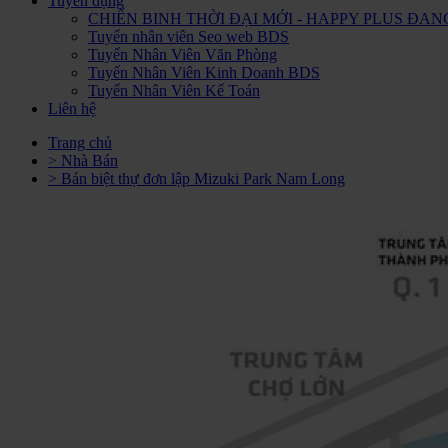
Tuyển dụng
CHIẾN BINH THỜI ĐẠI MỚI - HAPPY PLUS Đ
Tuyển nhân viên Seo web BDS
Tuyển Nhân Viên Văn Phòng
Tuyển Nhân Viên Kinh Doanh BDS
Tuyển Nhân Viên Kế Toán
Liên hệ
Trang chủ
> Nhà Bán
> Bán biệt thự đơn lập Mizuki Park Nam Long