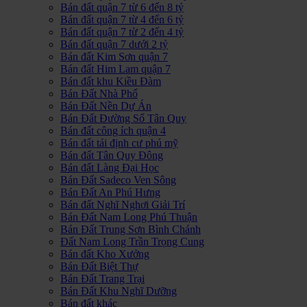
Bán đất quận 7 từ 6 đến 8 tỷ
Bán đất quận 7 từ 4 đến 6 tỷ
Bán đất quận 7 từ 2 đến 4 tỷ
Bán đất quận 7 dưới 2 tỷ
Bán đất Kim Sơn quận 7
Bán đất Him Lam quận 7
Bán đất khu Kiều Đàm
Bán Đất Nhà Phố
Bán Đất Nền Dự Án
Bán Đất Đường Số Tân Quy
Bán đất công ích quận 4
Bán đất tái định cư phú mỹ
Bán đất Tân Quy Đông
Bán đất Làng Đại Học
Bán Đất Sadeco Ven Sông
Bán Đất An Phú Hưng
Bán đất Nghĩ Nghơi Giải Trí
Bán Đất Nam Long Phú Thuận
Bán Đất Trung Sơn Bình Chánh
Đất Nam Long Trần Trọng Cung
Bán đất Kho Xưởng
Bán Đất Biệt Thự
Bán Đất Trang Trại
Bán Đất Khu Nghĩ Dưỡng
Bán đất khác