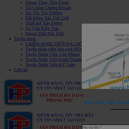
Phong Thủy Ứng Dụng
Tài Chính Chứng Khoán
Tin Tức Thị Trường
Bất Động Sản Thế Giới
Thiết Kế Xây Dựng
Tư Vấn Kiến Trúc
Ngoại Thất Nội Thất
Tuyển dụng
CHIẾN BINH THỜI ĐẠI MỚI - HAPPY PLUS Đ
Tuyển nhân viên Seo web BDS
Tuyển Nhân Viên Văn Phòng
Tuyển Nhân Viên Kinh Doanh BDS
Tuyển Nhân Viên Kế Toán
Liên hệ
Bán biệt thự đơn