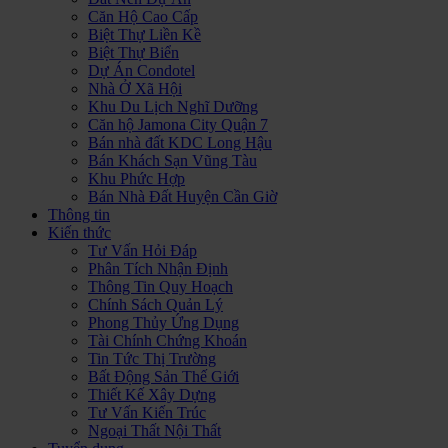
Căn Hộ Cao Cấp
Biệt Thự Liền Kề
Biệt Thự Biển
Dự Án Condotel
Nhà Ở Xã Hội
Khu Du Lịch Nghĩ Dưỡng
Căn hộ Jamona City Quận 7
Bán nhà đất KDC Long Hậu
Bán Khách Sạn Vũng Tàu
Khu Phức Hợp
Bán Nhà Đất Huyện Cần Giờ
Thông tin
Kiến thức
Tư Vấn Hỏi Đáp
Phân Tích Nhận Định
Thông Tin Quy Hoạch
Chính Sách Quản Lý
Phong Thủy Ứng Dụng
Tài Chính Chứng Khoán
Tin Tức Thị Trường
Bất Động Sản Thế Giới
Thiết Kế Xây Dựng
Tư Vấn Kiến Trúc
Ngoại Thất Nội Thất