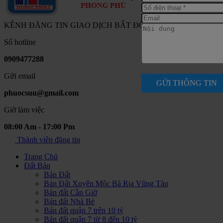
KÊNH ĐĂNG TIN GIAO DỊCH BẤT ĐỘNG SẢN NAM SÀI G
Số hotline
0909477288
Gửi email
GỬI THÔNG TIN
phuocsuu@gmail.com
Giờ làm việc
08:00 Am - 17:00 Pm
Thành viên đăng tin
Trang Chủ
Đất Bán
Bán Đất
Bán Đất Xuyên Mộc Bà Rịa Vũng Tàu
Bán đất Cần Giờ
Bán đất Nhà Bè
Bán đất quận 7 trên 10 tỷ
Bán đất quận 7 từ 8 đến 10 tỷ