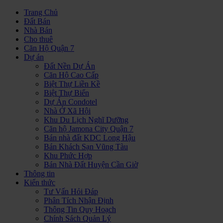
Trang Chủ
Đất Bán
Nhà Bán
Cho thuê
Căn Hộ Quận 7
Dự án
Đất Nền Dự Án
Căn Hộ Cao Cấp
Biệt Thự Liền Kề
Biệt Thự Biển
Dự Án Condotel
Nhà Ở Xã Hội
Khu Du Lịch Nghĩ Dưỡng
Căn hộ Jamona City Quận 7
Bán nhà đất KDC Long Hậu
Bán Khách Sạn Vũng Tàu
Khu Phức Hợp
Bán Nhà Đất Huyện Cần Giờ
Thông tin
Kiến thức
Tư Vấn Hỏi Đáp
Phân Tích Nhận Định
Thông Tin Quy Hoạch
Chính Sách Quản Lý