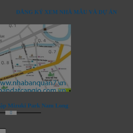
ĐĂNG KÝ XEM NHÀ MẪU VÀ DỰ ÁN
ANG ĐÓN CHÀO NHỮNG
 lập Mizuki Park Nam Long