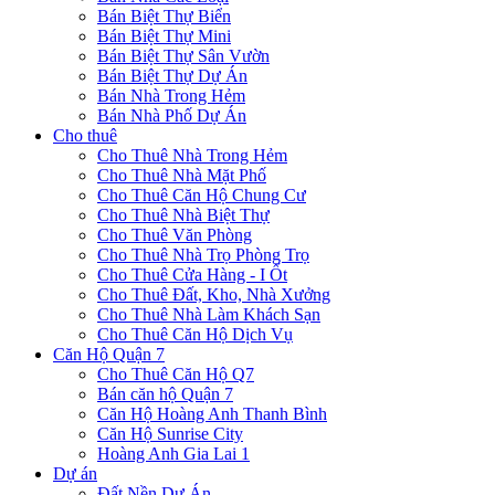
Bán Biệt Thự Biển
Bán Biệt Thự Mini
Bán Biệt Thự Sân Vườn
Bán Biệt Thự Dự Án
Bán Nhà Trong Hẻm
Bán Nhà Phố Dự Án
Cho thuê
Cho Thuê Nhà Trong Hẻm
Cho Thuê Nhà Mặt Phố
Cho Thuê Căn Hộ Chung Cư
Cho Thuê Nhà Biệt Thự
Cho Thuê Văn Phòng
Cho Thuê Nhà Trọ Phòng Trọ
Cho Thuê Cửa Hàng - I Ốt
Cho Thuê Đất, Kho, Nhà Xưởng
Cho Thuê Nhà Làm Khách Sạn
Cho Thuê Căn Hộ Dịch Vụ
Căn Hộ Quận 7
Cho Thuê Căn Hộ Q7
Bán căn hộ Quận 7
Căn Hộ Hoàng Anh Thanh Bình
Căn Hộ Sunrise City
Hoàng Anh Gia Lai 1
Dự án
Đất Nền Dự Án