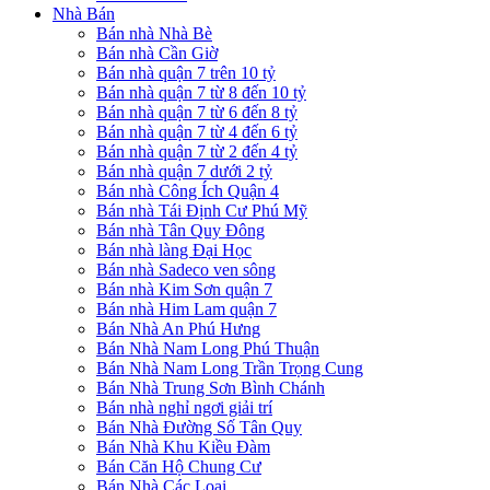
Nhà Bán
Bán nhà Nhà Bè
Bán nhà Cần Giờ
Bán nhà quận 7 trên 10 tỷ
Bán nhà quận 7 từ 8 đến 10 tỷ
Bán nhà quận 7 từ 6 đến 8 tỷ
Bán nhà quận 7 từ 4 đến 6 tỷ
Bán nhà quận 7 từ 2 đến 4 tỷ
Bán nhà quận 7 dưới 2 tỷ
Bán nhà Công Ích Quận 4
Bán nhà Tái Định Cư Phú Mỹ
Bán nhà Tân Quy Đông
Bán nhà làng Đại Học
Bán nhà Sadeco ven sông
Bán nhà Kim Sơn quận 7
Bán nhà Him Lam quận 7
Bán Nhà An Phú Hưng
Bán Nhà Nam Long Phú Thuận
Bán Nhà Nam Long Trần Trọng Cung
Bán Nhà Trung Sơn Bình Chánh
Bán nhà nghỉ ngơi giải trí
Bán Nhà Đường Số Tân Quy
Bán Nhà Khu Kiều Đàm
Bán Căn Hộ Chung Cư
Bán Nhà Các Loại