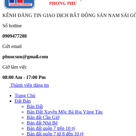
KÊNH ĐĂNG TIN GIAO DỊCH BẤT ĐỘNG SẢN NAM SÀI G
Số hotline
0909477288
Gửi email
phuocsuu@gmail.com
Giờ làm việc
08:00 Am - 17:00 Pm
Thành viên đăng tin
Trang Chủ
Đất Bán
Bán Đất
Bán Đất Xuyên Mộc Bà Rịa Vũng Tàu
Bán đất Cần Giờ
Bán đất Nhà Bè
Bán đất quận 7 trên 10 tỷ
Bán đất quận 7 từ 8 đến 10 tỷ