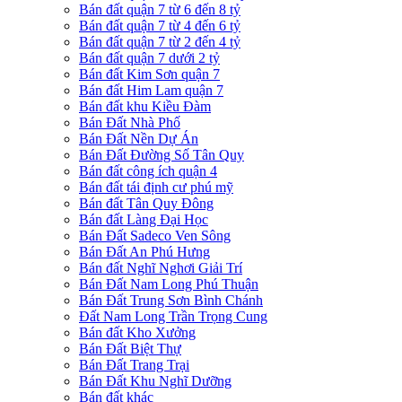
Bán đất quận 7 từ 6 đến 8 tỷ
Bán đất quận 7 từ 4 đến 6 tỷ
Bán đất quận 7 từ 2 đến 4 tỷ
Bán đất quận 7 dưới 2 tỷ
Bán đất Kim Sơn quận 7
Bán đất Him Lam quận 7
Bán đất khu Kiều Đàm
Bán Đất Nhà Phố
Bán Đất Nền Dự Án
Bán Đất Đường Số Tân Quy
Bán đất công ích quận 4
Bán đất tái định cư phú mỹ
Bán đất Tân Quy Đông
Bán đất Làng Đại Học
Bán Đất Sadeco Ven Sông
Bán Đất An Phú Hưng
Bán đất Nghĩ Nghơi Giải Trí
Bán Đất Nam Long Phú Thuận
Bán Đất Trung Sơn Bình Chánh
Đất Nam Long Trần Trọng Cung
Bán đất Kho Xưởng
Bán Đất Biệt Thự
Bán Đất Trang Trại
Bán Đất Khu Nghĩ Dưỡng
Bán đất khác