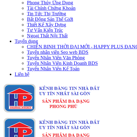
Phong Thủy Ứng Dụng
Tài Chính Chứng Khoán
Tin Tức Thị Trường
Bất Động Sản Thế Giới
Thiết Kế Xây Dựng
Tư Vấn Kiến Trúc
Ngoại Thất Nội Thất
Tuyển dụng
CHIẾN BINH THỜI ĐẠI MỚI - HAPPY PLUS Đ
Tuyển nhân viên Seo web BDS
Tuyển Nhân Viên Văn Phòng
Tuyển Nhân Viên Kinh Doanh BDS
Tuyển Nhân Viên Kế Toán
Liên hệ