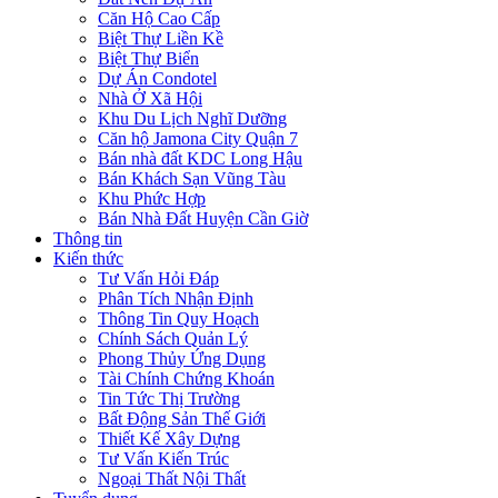
Căn Hộ Cao Cấp
Biệt Thự Liền Kề
Biệt Thự Biển
Dự Án Condotel
Nhà Ở Xã Hội
Khu Du Lịch Nghĩ Dưỡng
Căn hộ Jamona City Quận 7
Bán nhà đất KDC Long Hậu
Bán Khách Sạn Vũng Tàu
Khu Phức Hợp
Bán Nhà Đất Huyện Cần Giờ
Thông tin
Kiến thức
Tư Vấn Hỏi Đáp
Phân Tích Nhận Định
Thông Tin Quy Hoạch
Chính Sách Quản Lý
Phong Thủy Ứng Dụng
Tài Chính Chứng Khoán
Tin Tức Thị Trường
Bất Động Sản Thế Giới
Thiết Kế Xây Dựng
Tư Vấn Kiến Trúc
Ngoại Thất Nội Thất