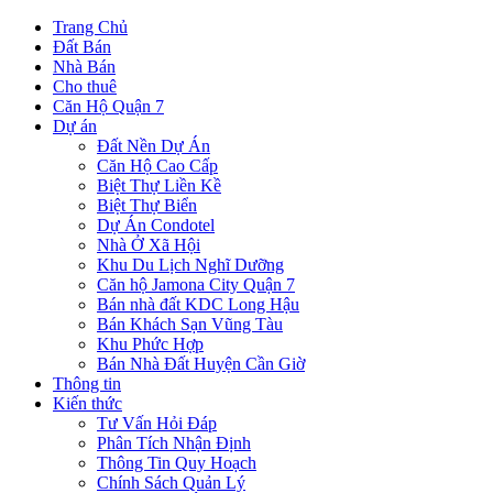
Trang Chủ
Đất Bán
Nhà Bán
Cho thuê
Căn Hộ Quận 7
Dự án
Đất Nền Dự Án
Căn Hộ Cao Cấp
Biệt Thự Liền Kề
Biệt Thự Biển
Dự Án Condotel
Nhà Ở Xã Hội
Khu Du Lịch Nghĩ Dưỡng
Căn hộ Jamona City Quận 7
Bán nhà đất KDC Long Hậu
Bán Khách Sạn Vũng Tàu
Khu Phức Hợp
Bán Nhà Đất Huyện Cần Giờ
Thông tin
Kiến thức
Tư Vấn Hỏi Đáp
Phân Tích Nhận Định
Thông Tin Quy Hoạch
Chính Sách Quản Lý