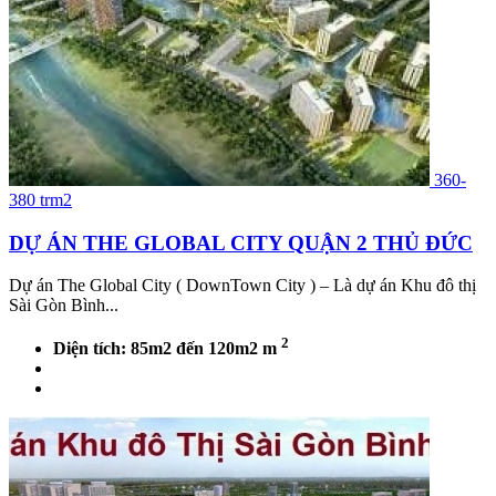
360-
380 trm2
DỰ ÁN THE GLOBAL CITY QUẬN 2 THỦ ĐỨC
Dự án The Global City ( DownTown City ) – Là dự án Khu đô thị
Sài Gòn Bình...
2
Diện tích: 85m2 đến 120m2 m