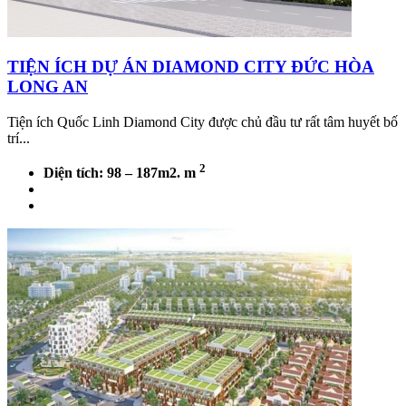
TIỆN ÍCH DỰ ÁN DIAMOND CITY ĐỨC HÒA
LONG AN
Tiện ích Quốc Linh Diamond City được chủ đầu tư rất tâm huyết bố
trí...
2
Diện tích: 98 – 187m2. m