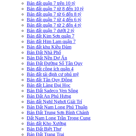
Bán đất quận 7 trên 10 tỷ
Bán đất quận 7 từ 8 đến 10 tỷ
Bán đất quận 7 từ 6 đến 8 tỷ
Bán đất quận 7 từ 4 đến 6 tỷ
Bán đất quận 7 từ 2 đến 4 tỷ
Bán đất quận 7 dưới 2 tỷ
Bán đất Kim Sơn quận 7
Bán đất Him Lam quận 7
Bán đất khu Kiều Đàm
Bán Đất Nhà Phố
Bán Đất Nền Dự Án
Bán Đất Đường Số Tân Quy
Bán đất công ích quận 4
Bán đất tái định cư phú mỹ
Bán đất Tân Quy Đông
Bán đất Làng Đại Học
Bán Đất Sadeco Ven Sông
Bán Đất An Phú Hưng
Bán đất Nghĩ Nghơi Giải Trí
Bán Đất Nam Long Phú Thuận
Bán Đất Trung Sơn Bình Chánh
Đất Nam Long Trần Trọng Cung
Bán đất Kho Xưởng
Bán Đất Biệt Thự
Bán Đất Trang Trại