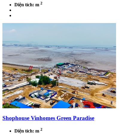
2
Diện tích: m
Shophouse Vinhomes Green Paradise
2
Diện tích: m