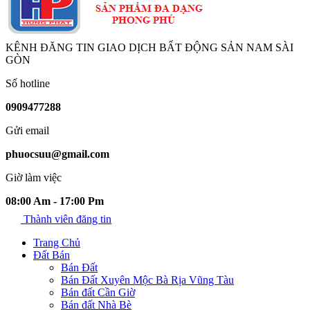
KÊNH ĐĂNG TIN GIAO DỊCH BẤT ĐỘNG SẢN NAM SÀI
GÒN
Số hotline
0909477288
Gửi email
phuocsuu@gmail.com
Giờ làm việc
08:00 Am - 17:00 Pm
Thành viên đăng tin
Trang Chủ
Đất Bán
Bán Đất
Bán Đất Xuyên Mộc Bà Rịa Vũng Tàu
Bán đất Cần Giờ
Bán đất Nhà Bè