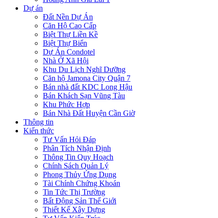
Dự án
Đất Nền Dự Án
Căn Hộ Cao Cấp
Biệt Thự Liền Kề
Biệt Thự Biển
Dự Án Condotel
Nhà Ở Xã Hội
Khu Du Lịch Nghĩ Dưỡng
Căn hộ Jamona City Quận 7
Bán nhà đất KDC Long Hậu
Bán Khách Sạn Vũng Tàu
Khu Phức Hợp
Bán Nhà Đất Huyện Cần Giờ
Thông tin
Kiến thức
Tư Vấn Hỏi Đáp
Phân Tích Nhận Định
Thông Tin Quy Hoạch
Chính Sách Quản Lý
Phong Thủy Ứng Dụng
Tài Chính Chứng Khoán
Tin Tức Thị Trường
Bất Động Sản Thế Giới
Thiết Kế Xây Dựng