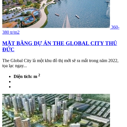
360-
380 tr/m2
MẶT BẰNG DỰ ÁN THE GLOBAL CITY THỦ
ĐỨC
The Global City là một khu đô thị mới sẽ ra mắt trong năm 2022,
tọa lạc ngay...
2
Diện tích: m