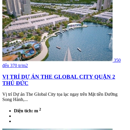
350
đến 370 tr/m2
VỊ TRÍ DỰ ÁN THE GLOBAL CITY QUẬN 2
THỦ ĐỨC
Vị trí Dự án The Global City tọa lạc ngay trên Mặt tiền Đường
Song Hành,...
2
Diện tích: m