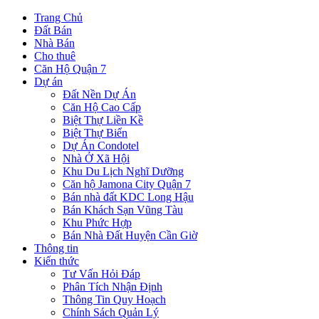
Trang Chủ
Đất Bán
Nhà Bán
Cho thuê
Căn Hộ Quận 7
Dự án
Đất Nền Dự Án
Căn Hộ Cao Cấp
Biệt Thự Liền Kề
Biệt Thự Biển
Dự Án Condotel
Nhà Ở Xã Hội
Khu Du Lịch Nghĩ Dưỡng
Căn hộ Jamona City Quận 7
Bán nhà đất KDC Long Hậu
Bán Khách Sạn Vũng Tàu
Khu Phức Hợp
Bán Nhà Đất Huyện Cần Giờ
Thông tin
Kiến thức
Tư Vấn Hỏi Đáp
Phân Tích Nhận Định
Thông Tin Quy Hoạch
Chính Sách Quản Lý