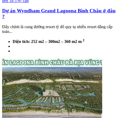
đến 18,5 tỷ/ căn
Dự án Wyndham Grand Lagoona Bình Châu ở đâu
?
Đây chính là cung đường resort tỷ đô quy tụ nhiều resort đẳng cấp
toàn...
2
Diện tích: 252 m2 – 300m2 – 360 m2 m