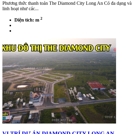
Phương thức thanh toán The Diamond City Long An Có đa dạng và
linh hoạt như các...
2
Diện tích: m
VỊ TRÍ DỰ ÁN DIAMOND CITY LONG AN