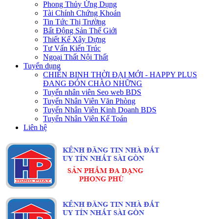
Phong Thủy Ứng Dụng
Tài Chính Chứng Khoán
Tin Tức Thị Trường
Bất Động Sản Thế Giới
Thiết Kế Xây Dựng
Tư Vấn Kiến Trúc
Ngoại Thất Nội Thất
Tuyển dụng
CHIẾN BINH THỜI ĐẠI MỚI - HAPPY PLUS
ĐANG ĐÓN CHÀO NHỮNG
Tuyển nhân viên Seo web BDS
Tuyển Nhân Viên Văn Phòng
Tuyển Nhân Viên Kinh Doanh BDS
Tuyển Nhân Viên Kế Toán
Liên hệ