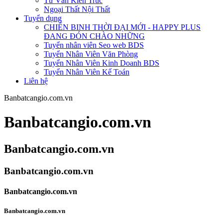
Tư Vấn Kiến Trúc
Ngoại Thất Nội Thất
Tuyển dụng
CHIẾN BINH THỜI ĐẠI MỚI - HAPPY PLUS
ĐANG ĐÓN CHÀO NHỮNG
Tuyển nhân viên Seo web BDS
Tuyển Nhân Viên Văn Phòng
Tuyển Nhân Viên Kinh Doanh BDS
Tuyển Nhân Viên Kế Toán
Liên hệ
Banbatcangio.com.vn
Banbatcangio.com.vn
Banbatcangio.com.vn
Banbatcangio.com.vn
Banbatcangio.com.vn
Banbatcangio.com.vn