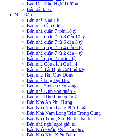
Bán Đất Khu Nghĩ Dưỡng
Bán đất khác
Nhà Bán
Bán nhà Nhà Bè
Bán nhà Cần Giờ
Bán nhà quận 7 trên 10 tỷ
Bán nhà quận 7 từ 8 đến 10 tỷ
Bán nhà quận 7 từ 6 đến 8 tỷ
Bán nhà quận 7 từ 4 đến 6 tỷ
Bán nhà quận 7 từ 2 đến 4 tỷ
Bán nhà quận 7 dưới 2 tỷ
Bán nhà Công Ích Quận 4
Bán nhà Tái Định Cư Phú Mỹ
Bán nhà Tân Quy Đông
Bán nhà làng Đại Học
Bán nhà Sadeco ven sông
Bán nhà Kim Sơn quận 7
Bán nhà Him Lam quận 7
Bán Nhà An Phú Hưng
Bán Nhà Nam Long Phú Thuận
Bán Nhà Nam Long Trần Trọng Cung
Bán Nhà Trung Sơn Bình Chánh
Bán nhà nghỉ ngơi giải trí
Bán Nhà Đường Số Tân Quy
Bán Nhà Khu Kiều Đàm