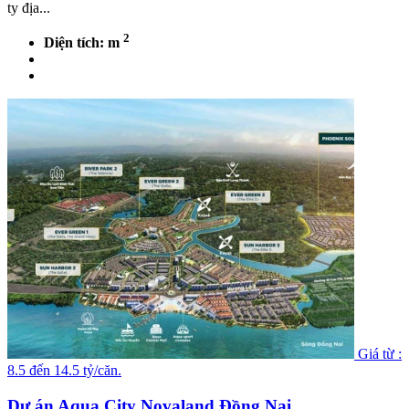
ty địa...
2
Diện tích: m
Giá từ :
8.5 đến 14.5 tỷ/căn.
Dự án Aqua City Novaland Đồng Nai