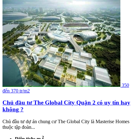
350
đến 370 tr/m2
Chủ đầu tư The Global City Quận 2 có uy tín hay
không ?
Chủ đầu tư dự án chung cư The Global City là Masterise Homes
thuộc tập đoàn...
2
Diện tích: m