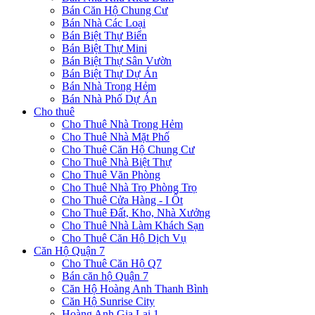
Bán Căn Hộ Chung Cư
Bán Nhà Các Loại
Bán Biệt Thự Biển
Bán Biệt Thự Mini
Bán Biệt Thự Sân Vườn
Bán Biệt Thự Dự Án
Bán Nhà Trong Hẻm
Bán Nhà Phố Dự Án
Cho thuê
Cho Thuê Nhà Trong Hẻm
Cho Thuê Nhà Mặt Phố
Cho Thuê Căn Hộ Chung Cư
Cho Thuê Nhà Biệt Thự
Cho Thuê Văn Phòng
Cho Thuê Nhà Trọ Phòng Trọ
Cho Thuê Cửa Hàng - I Ốt
Cho Thuê Đất, Kho, Nhà Xưởng
Cho Thuê Nhà Làm Khách Sạn
Cho Thuê Căn Hộ Dịch Vụ
Căn Hộ Quận 7
Cho Thuê Căn Hộ Q7
Bán căn hộ Quận 7
Căn Hộ Hoàng Anh Thanh Bình
Căn Hộ Sunrise City
Hoàng Anh Gia Lai 1