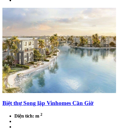
Biệt thự Song lập Vinhomes Cần Giờ
2
Diện tích: m