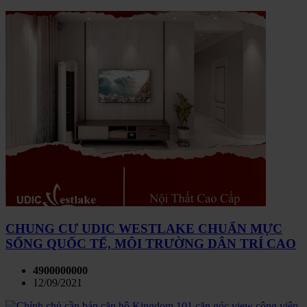
CHUNG CƯ UDIC WESTLAKE CHUẨN MỰC
SỐNG QUỐC TẾ, MÔI TRƯỜNG DÂN TRÍ CAO
4900000000
12/09/2021