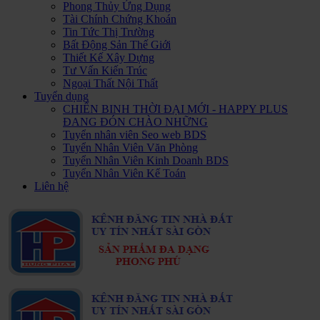
Phong Thủy Ứng Dụng
Tài Chính Chứng Khoán
Tin Tức Thị Trường
Bất Động Sản Thế Giới
Thiết Kế Xây Dựng
Tư Vấn Kiến Trúc
Ngoại Thất Nội Thất
Tuyển dụng
CHIẾN BINH THỜI ĐẠI MỚI - HAPPY PLUS
ĐANG ĐÓN CHÀO NHỮNG
Tuyển nhân viên Seo web BDS
Tuyển Nhân Viên Văn Phòng
Tuyển Nhân Viên Kinh Doanh BDS
Tuyển Nhân Viên Kế Toán
Liên hệ