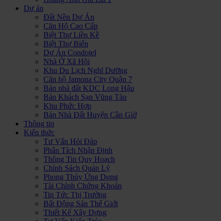
Dự án
Đất Nền Dự Án
Căn Hộ Cao Cấp
Biệt Thự Liền Kề
Biệt Thự Biển
Dự Án Condotel
Nhà Ở Xã Hội
Khu Du Lịch Nghĩ Dưỡng
Căn hộ Jamona City Quận 7
Bán nhà đất KDC Long Hậu
Bán Khách Sạn Vũng Tàu
Khu Phức Hợp
Bán Nhà Đất Huyện Cần Giờ
Thông tin
Kiến thức
Tư Vấn Hỏi Đáp
Phân Tích Nhận Định
Thông Tin Quy Hoạch
Chính Sách Quản Lý
Phong Thủy Ứng Dụng
Tài Chính Chứng Khoán
Tin Tức Thị Trường
Bất Động Sản Thế Giới
Thiết Kế Xây Dựng