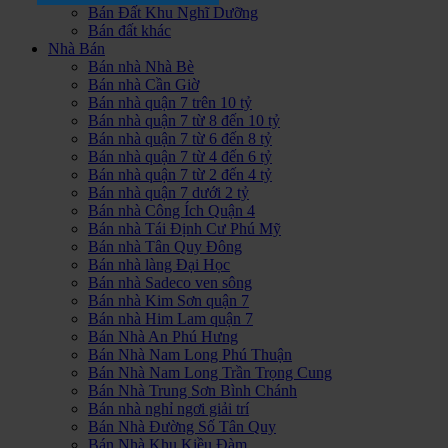
Bán Đất Khu Nghĩ Dưỡng
Bán đất khác
Nhà Bán
Bán nhà Nhà Bè
Bán nhà Cần Giờ
Bán nhà quận 7 trên 10 tỷ
Bán nhà quận 7 từ 8 đến 10 tỷ
Bán nhà quận 7 từ 6 đến 8 tỷ
Bán nhà quận 7 từ 4 đến 6 tỷ
Bán nhà quận 7 từ 2 đến 4 tỷ
Bán nhà quận 7 dưới 2 tỷ
Bán nhà Công Ích Quận 4
Bán nhà Tái Định Cư Phú Mỹ
Bán nhà Tân Quy Đông
Bán nhà làng Đại Học
Bán nhà Sadeco ven sông
Bán nhà Kim Sơn quận 7
Bán nhà Him Lam quận 7
Bán Nhà An Phú Hưng
Bán Nhà Nam Long Phú Thuận
Bán Nhà Nam Long Trần Trọng Cung
Bán Nhà Trung Sơn Bình Chánh
Bán nhà nghỉ ngơi giải trí
Bán Nhà Đường Số Tân Quy
Bán Nhà Khu Kiều Đàm