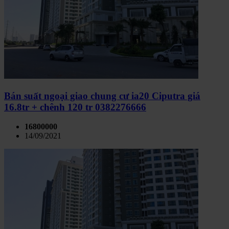
Bán suất ngoại giao chung cư ia20 Ciputra giá
16.8tr + chênh 120 tr 0382276666
16800000
14/09/2021