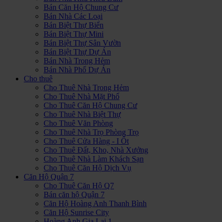
Bán Căn Hộ Chung Cư
Bán Nhà Các Loại
Bán Biệt Thự Biển
Bán Biệt Thự Mini
Bán Biệt Thự Sân Vườn
Bán Biệt Thự Dự Án
Bán Nhà Trong Hẻm
Bán Nhà Phố Dự Án
Cho thuê
Cho Thuê Nhà Trong Hẻm
Cho Thuê Nhà Mặt Phố
Cho Thuê Căn Hộ Chung Cư
Cho Thuê Nhà Biệt Thự
Cho Thuê Văn Phòng
Cho Thuê Nhà Trọ Phòng Trọ
Cho Thuê Cửa Hàng - I Ốt
Cho Thuê Đất, Kho, Nhà Xưởng
Cho Thuê Nhà Làm Khách Sạn
Cho Thuê Căn Hộ Dịch Vụ
Căn Hộ Quận 7
Cho Thuê Căn Hộ Q7
Bán căn hộ Quận 7
Căn Hộ Hoàng Anh Thanh Bình
Căn Hộ Sunrise City
Hoàng Anh Gia Lai 1