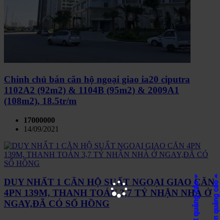
Chinh chủ bán căn hộ ngoại giao ia20 ciputra
1102A2 (92m2) & 1104B (95m2) & 2009A1
(108m2), 18.5tr/m
17000000
14/09/2021
DUY NHẤT 1 CĂN HỘ SUẤT NGOẠI GIAO CĂN
4PN 139M, THANH TOÁN 3,7 TỶ NHẬN NHÀ Ở
NGAY,ĐÃ CÓ SỔ HỒNG