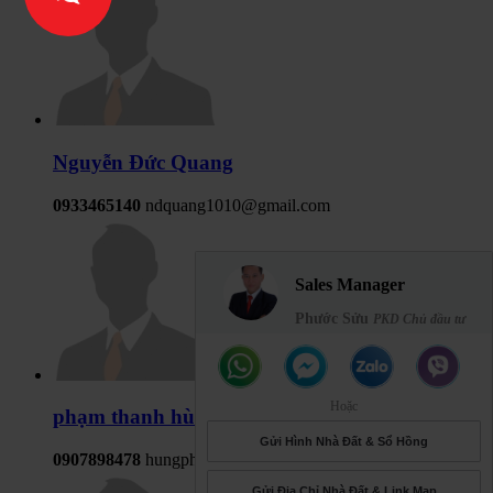
Nguyễn Đức Quang
0933465140
ndquang1010@gmail.com
Sales Manager
Phước Sửu
PKD Chủ đầu tư
Hoặc
phạm thanh hùng
Gửi Hình Nhà Đất & Sổ Hồng
0907898478
hungphamsth@gmail.com
Gửi Địa Chỉ Nhà Đất & Link Map