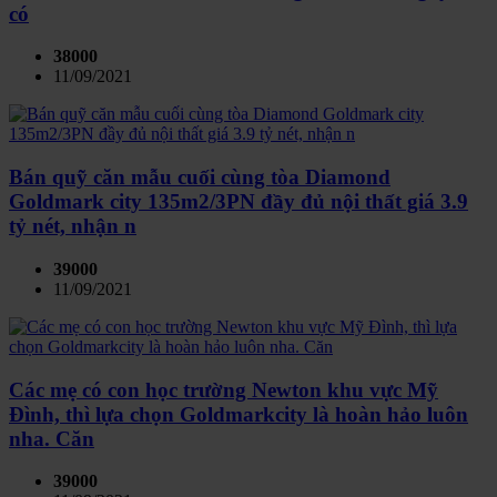
có
38000
11/09/2021
Bán quỹ căn mẫu cuối cùng tòa Diamond
Goldmark city 135m2/3PN đầy đủ nội thất giá 3.9
tỷ nét, nhận n
39000
11/09/2021
Các mẹ có con học trường Newton khu vực Mỹ
Đình, thì lựa chọn Goldmarkcity là hoàn hảo luôn
nha. Căn
39000