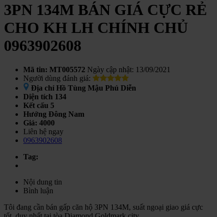
3PN 134M BÁN GIÁ CỰC RẺ
CHO KH LH CHÍNH CHỦ
0963902608
Mã tin: MT005572
Ngày cập nhật: 13/09/2021
Người dùng đánh giá:
Địa chỉ
Hồ Tùng Mậu Phú Diễn
Diện tích
134
Kết cấu
5
Hướng
Đông Nam
Giá:
4000
Liên hệ ngay
0963902608
Tag:
Nội dung tin
Bình luận
Tôi đang cần bán gấp căn hộ 3PN 134M, suất ngoại giao giá cực
tốt, duy nhất tại tòa Diamond Goldmark city