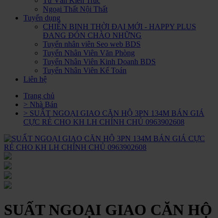
Tư Vấn Kiến Trúc
Ngoại Thất Nội Thất
Tuyển dụng
CHIẾN BINH THỜI ĐẠI MỚI - HAPPY PLUS
ĐANG ĐÓN CHÀO NHỮNG
Tuyển nhân viên Seo web BDS
Tuyển Nhân Viên Văn Phòng
Tuyển Nhân Viên Kinh Doanh BDS
Tuyển Nhân Viên Kế Toán
Liên hệ
Trang chủ
> Nhà Bán
> SUẤT NGOẠI GIAO CĂN HỘ 3PN 134M BÁN GIÁ
CỰC RẺ CHO KH LH CHÍNH CHỦ 0963902608
SUẤT NGOẠI GIAO CĂN HỘ