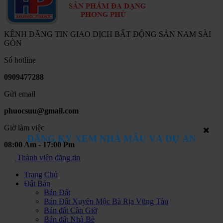
KÊNH ĐĂNG TIN GIAO DỊCH BẤT ĐỘNG SẢN NAM SÀI
GÒN
Số hotline
0909477288
Gửi email
phuocsuu@gmail.com
Giờ làm việc
ĐĂNG KÝ XEM NHÀ MẪU VÀ DỰ ÁN
08:00 Am - 17:00 Pm
Thành viên đăng tin
Trang Chủ
Đất Bán
Bán Đất
Bán Đất Xuyên Mộc Bà Rịa Vũng Tàu
Bán đất Cần Giờ
Bán đất Nhà Bè