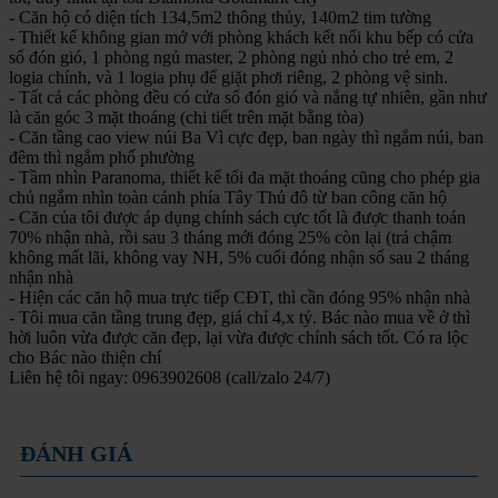
- Căn hộ có diện tích 134,5m2 thông thủy, 140m2 tim tường
- Thiết kế không gian mở với phòng khách kết nối khu bếp có cửa
sổ đón gió, 1 phòng ngủ master, 2 phòng ngủ nhỏ cho trẻ em, 2
logia chính, và 1 logia phụ để giặt phơi riêng, 2 phòng vệ sinh.
- Tất cả các phòng đều có cửa sổ đón gió và nắng tự nhiên, gần như
là căn góc 3 mặt thoáng (chi tiết trên mặt bằng tòa)
- Căn tầng cao view núi Ba Vì cực đẹp, ban ngày thì ngắm núi, ban
đêm thì ngắm phố phường
- Tầm nhìn Paranoma, thiết kế tối đa mặt thoáng cũng cho phép gia
chủ ngắm nhìn toàn cảnh phía Tây Thủ đô từ ban công căn hộ
- Căn của tôi được áp dụng chính sách cực tốt là được thanh toán
70% nhận nhà, rồi sau 3 tháng mới đóng 25% còn lại (trả chậm
không mất lãi, không vay NH, 5% cuối đóng nhận sổ sau 2 tháng
nhận nhà
- Hiện các căn hộ mua trực tiếp CĐT, thì cần đóng 95% nhận nhà
- Tôi mua căn tầng trung đẹp, giá chỉ 4,x tỷ. Bác nào mua về ở thì
hời luôn vừa được căn đẹp, lại vừa được chính sách tốt. Có ra lộc
cho Bác nào thiện chí
Liên hệ tôi ngay: 0963902608 (call/zalo 24/7)
ĐÁNH GIÁ