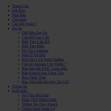
Trang Chủ
Đất Bán
Nhà Bán
Cho thuê
Căn Hộ Quận 7
Dự án
Đất Nền Dự Án
Căn Hộ Cao Cấp
Biệt Thự Liền Kề
Biệt Thự Biển
Dự Án Condotel
Nhà Ở Xã Hội
Khu Du Lịch Nghĩ Dưỡng
Căn hộ Jamona City Quận 7
Bán nhà đất KDC Long Hậu
Bán Khách Sạn Vũng Tàu
Khu Phức Hợp
Bán Nhà Đất Huyện Cần Giờ
Thông tin
Kiến thức
Tư Vấn Hỏi Đáp
Phân Tích Nhận Định
Thông Tin Quy Hoạch
Chính Sách Quản Lý