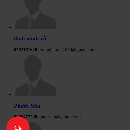
đinh minh vũ
0352161628
trungnhanvip1000@gmail.com
Phước Sửu
0909477288
phuocsuu@yahoo.com