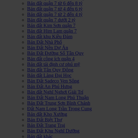
Bán đất quận 7 từ 6 đến 8 tỷ
Bán đất quận 7 từ 4 đến 6 tỷ
Bán đất quận 7 từ 2 đến 4 tỷ
Bán đất quận 7 dưới 2 tỷ
Bán đất Kim Sơn quận 7
Bán đất Him Lam quận 7
Bán đất khu Kiều Đàm
Bán Đất Nhà Phố
Bán Đất Nền Dự Án
Bán Đất Đường Số Tân Quy
Bán đất công ích quận 4
Bán đất tái định cư phú mỹ
Bán đất Tân Quy Đông
Bán đất Làng Đại Học
Bán Đất Sadeco Ven Sông
Bán Đất An Phú Hưng
Bán đất Nghĩ Nghơi Giải Trí
Bán Đất Nam Long Phú Thuận
Bán Đất Trung Sơn Bình Chánh
Đất Nam Long Trần Trọng Cung
Bán đất Kho Xưởng
Bán Đất Biệt Thự
Bán Đất Trang Trại
Bán Đất Khu Nghĩ Dưỡng
Bán đất khác