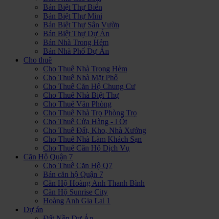
Bán Biệt Thự Biển
Bán Biệt Thự Mini
Bán Biệt Thự Sân Vườn
Bán Biệt Thự Dự Án
Bán Nhà Trong Hẻm
Bán Nhà Phố Dự Án
Cho thuê
Cho Thuê Nhà Trong Hẻm
Cho Thuê Nhà Mặt Phố
Cho Thuê Căn Hộ Chung Cư
Cho Thuê Nhà Biệt Thự
Cho Thuê Văn Phòng
Cho Thuê Nhà Trọ Phòng Trọ
Cho Thuê Cửa Hàng - I Ốt
Cho Thuê Đất, Kho, Nhà Xưởng
Cho Thuê Nhà Làm Khách Sạn
Cho Thuê Căn Hộ Dịch Vụ
Căn Hộ Quận 7
Cho Thuê Căn Hộ Q7
Bán căn hộ Quận 7
Căn Hộ Hoàng Anh Thanh Bình
Căn Hộ Sunrise City
Hoàng Anh Gia Lai 1
Dự án
Đất Nền Dự Án