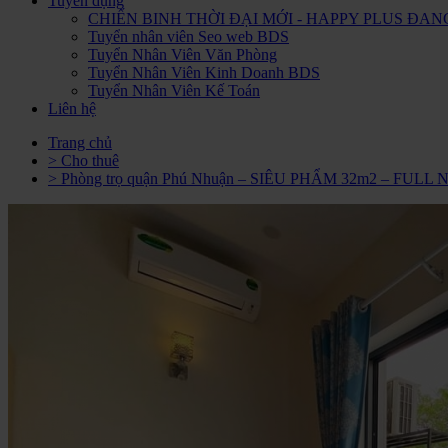
Tuyển dụng
CHIẾN BINH THỜI ĐẠI MỚI - HAPPY PLUS Đ
Tuyển nhân viên Seo web BDS
Tuyển Nhân Viên Văn Phòng
Tuyển Nhân Viên Kinh Doanh BDS
Tuyển Nhân Viên Kế Toán
Liên hệ
Trang chủ
> Cho thuê
> Phòng trọ quận Phú Nhuận – SIÊU PHẨM 32m2 – FUL