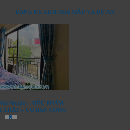
ĐĂNG KÝ XEM NHÀ MẪU VÀ DỰ ÁN
ANG ĐÓN CHÀO NHỮNG
 Phú Nhuận – SIÊU PHẨM
ỘI THẤT – CÓ BAN CÔNG