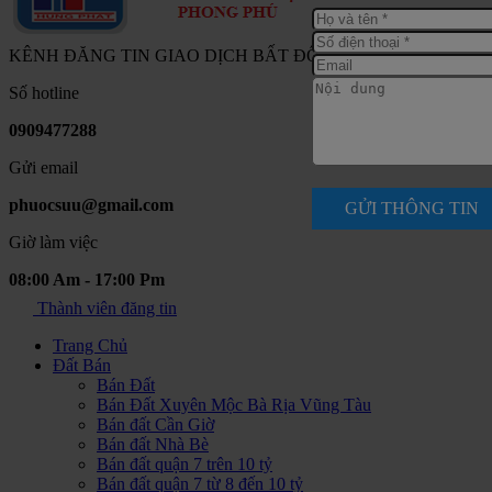
KÊNH ĐĂNG TIN GIAO DỊCH BẤT ĐỘNG SẢN NAM SÀI G
Số hotline
0909477288
Gửi email
phuocsuu@gmail.com
GỬI THÔNG TIN
Giờ làm việc
08:00 Am - 17:00 Pm
Thành viên đăng tin
Trang Chủ
Đất Bán
Bán Đất
Bán Đất Xuyên Mộc Bà Rịa Vũng Tàu
Bán đất Cần Giờ
Bán đất Nhà Bè
Bán đất quận 7 trên 10 tỷ
Bán đất quận 7 từ 8 đến 10 tỷ