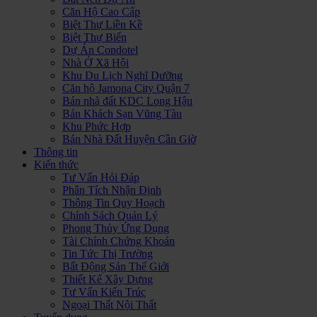
Căn Hộ Cao Cấp
Biệt Thự Liền Kề
Biệt Thự Biển
Dự Án Condotel
Nhà Ở Xã Hội
Khu Du Lịch Nghĩ Dưỡng
Căn hộ Jamona City Quận 7
Bán nhà đất KDC Long Hậu
Bán Khách Sạn Vũng Tàu
Khu Phức Hợp
Bán Nhà Đất Huyện Cần Giờ
Thông tin
Kiến thức
Tư Vấn Hỏi Đáp
Phân Tích Nhận Định
Thông Tin Quy Hoạch
Chính Sách Quản Lý
Phong Thủy Ứng Dụng
Tài Chính Chứng Khoán
Tin Tức Thị Trường
Bất Động Sản Thế Giới
Thiết Kế Xây Dựng
Tư Vấn Kiến Trúc
Ngoại Thất Nội Thất