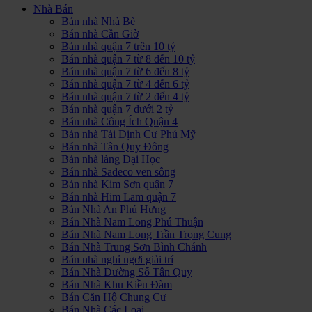
Nhà Bán
Bán nhà Nhà Bè
Bán nhà Cần Giờ
Bán nhà quận 7 trên 10 tỷ
Bán nhà quận 7 từ 8 đến 10 tỷ
Bán nhà quận 7 từ 6 đến 8 tỷ
Bán nhà quận 7 từ 4 đến 6 tỷ
Bán nhà quận 7 từ 2 đến 4 tỷ
Bán nhà quận 7 dưới 2 tỷ
Bán nhà Công Ích Quận 4
Bán nhà Tái Định Cư Phú Mỹ
Bán nhà Tân Quy Đông
Bán nhà làng Đại Học
Bán nhà Sadeco ven sông
Bán nhà Kim Sơn quận 7
Bán nhà Him Lam quận 7
Bán Nhà An Phú Hưng
Bán Nhà Nam Long Phú Thuận
Bán Nhà Nam Long Trần Trọng Cung
Bán Nhà Trung Sơn Bình Chánh
Bán nhà nghỉ ngơi giải trí
Bán Nhà Đường Số Tân Quy
Bán Nhà Khu Kiều Đàm
Bán Căn Hộ Chung Cư
Bán Nhà Các Loại