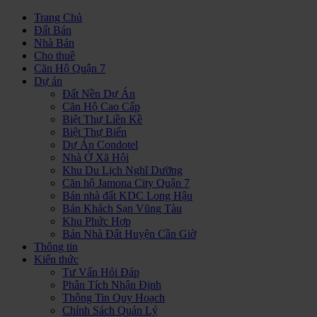
Trang Chủ
Đất Bán
Nhà Bán
Cho thuê
Căn Hộ Quận 7
Dự án
Đất Nền Dự Án
Căn Hộ Cao Cấp
Biệt Thự Liền Kề
Biệt Thự Biển
Dự Án Condotel
Nhà Ở Xã Hội
Khu Du Lịch Nghĩ Dưỡng
Căn hộ Jamona City Quận 7
Bán nhà đất KDC Long Hậu
Bán Khách Sạn Vũng Tàu
Khu Phức Hợp
Bán Nhà Đất Huyện Cần Giờ
Thông tin
Kiến thức
Tư Vấn Hỏi Đáp
Phân Tích Nhận Định
Thông Tin Quy Hoạch
Chính Sách Quản Lý