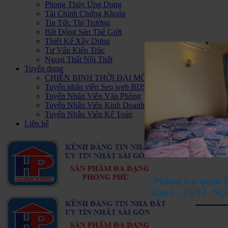
Phong Thủy Ứng Dụng
Tài Chính Chứng Khoán
Tin Tức Thị Trường
Bất Động Sản Thế Giới
Thiết Kế Xây Dựng
Tư Vấn Kiến Trúc
Ngoại Thất Nội Thất
Tuyển dụng
CHIẾN BINH THỜI ĐẠI MỚI - HAPPY PLUS Đ
Tuyển nhân viên Seo web BDS
Tuyển Nhân Viên Văn Phòng
Tuyển Nhân Viên Kinh Doanh BDS
Tuyển Nhân Viên Kế Toán
Liên hệ
Phòng trọ quận
32m2 – FULL N