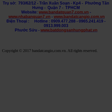
Trụ sở: 793/62/12 - Trần Xuân Soạn
- Kp4 - Phường Tân
Hưng - Quận 7 - TPHCM
Website:
www.bandatquan7.com.vn
-
www.nhabanquan7.vn
-
www.bandatcangio.com.vn
Điện Thoại : Hotline : 0909.477.288 - 0965.241.419 -
0913.999.003
Phước Sửu -
www.batdongsanhungphat.vn
Copyright © 2017 bandatcangio,com.vn. All rights reserved.