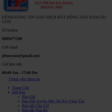
KÊNH ĐĂNG TIN GIAO DỊCH BẤT ĐỘNG SẢN NAM SÀI
GÒN
Số hotline
0909477288
Gửi email
phuocsuu@gmail.com
Giờ làm việc
08:00 Am - 17:00 Pm
Thành viên đăng tin
Trang Chủ
Đất Bán
Bán Đất
Bán Đất Xuyên Mộc Bà Rịa Vũng Tàu
Bán đất Cần Giờ
Bán đất Nhà Bè