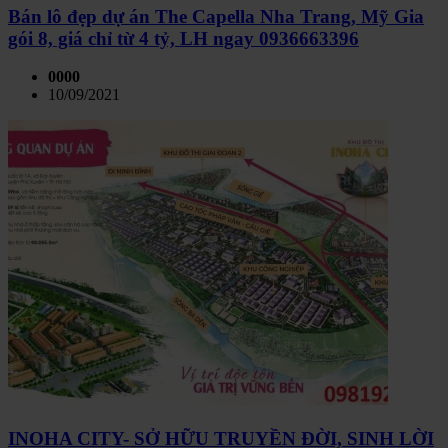
Bán lô đẹp dự án The Capella Nha Trang, Mỹ Gia
gói 8, giá chỉ từ 4 tỷ, LH ngay 0936663396
0000
10/09/2021
INOHA CITY- SỞ HỮU TRUYỀN ĐỜI, SINH LỜI