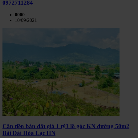
0972711284
0000
10/09/2021
Cần tiền bán đất giá 1 tỷ3 lô góc KN đường 50m2
Bãi Dài Hòa Lạc HN