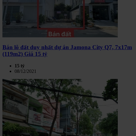
Bán lô đất duy nhất dự án Jamona City Q7, 7x17m
(119m2) Giá 15 tỷ
15 tỷ
08/12/2021