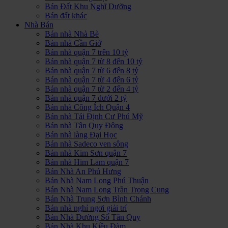
Bán Đất Khu Nghĩ Dưỡng
Bán đất khác
Nhà Bán
Bán nhà Nhà Bè
Bán nhà Cần Giờ
Bán nhà quận 7 trên 10 tỷ
Bán nhà quận 7 từ 8 đến 10 tỷ
Bán nhà quận 7 từ 6 đến 8 tỷ
Bán nhà quận 7 từ 4 đến 6 tỷ
Bán nhà quận 7 từ 2 đến 4 tỷ
Bán nhà quận 7 dưới 2 tỷ
Bán nhà Công Ích Quận 4
Bán nhà Tái Định Cư Phú Mỹ
Bán nhà Tân Quy Đông
Bán nhà làng Đại Học
Bán nhà Sadeco ven sông
Bán nhà Kim Sơn quận 7
Bán nhà Him Lam quận 7
Bán Nhà An Phú Hưng
Bán Nhà Nam Long Phú Thuận
Bán Nhà Nam Long Trần Trọng Cung
Bán Nhà Trung Sơn Bình Chánh
Bán nhà nghỉ ngơi giải trí
Bán Nhà Đường Số Tân Quy
Bán Nhà Khu Kiều Đàm