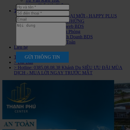
Tư Vấn Kiến Trúc
Ngoại Thất Nội Thất
Tuyển dụng
CHIẾN BINH THỜI ĐẠI MỚI - HAPPY PLUS
ĐANG ĐÓN CHÀO NHỮNG
Tuyển nhân viên Seo web BDS
Tuyển Nhân Viên Văn Phòng
Tuyển Nhân Viên Kinh Doanh BDS
Tuyển Nhân Viên Kế Toán
Liên hệ
GỬI THÔNG TIN
Trang chủ
> Đất Bán
> Hotline: 0385.08.08.38 Khánh Du SIÊU ƯU ĐÃI MÙA
DỊCH - MUA LỜI NGAY TRƯỚC MẮT