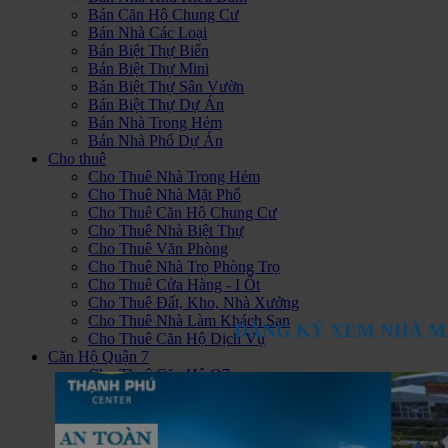
Bán Căn Hộ Chung Cư
Bán Nhà Các Loại
Bán Biệt Thự Biển
Bán Biệt Thự Mini
Bán Biệt Thự Sân Vườn
Bán Biệt Thự Dự Án
Bán Nhà Trong Hẻm
Bán Nhà Phố Dự Án
Cho thuê
Cho Thuê Nhà Trong Hẻm
Cho Thuê Nhà Mặt Phố
Cho Thuê Căn Hộ Chung Cư
Cho Thuê Nhà Biệt Thự
Cho Thuê Văn Phòng
Cho Thuê Nhà Trọ Phòng Trọ
Cho Thuê Cửa Hàng - I Ốt
Cho Thuê Đất, Kho, Nhà Xưởng
Cho Thuê Nhà Làm Khách Sạn
ĐĂNG KÝ XEM NHÀ M
Cho Thuê Căn Hộ Dịch Vụ
Căn Hộ Quận 7
Cho Thuê Căn Hộ Q7
Bán căn hộ Quận 7
Căn Hộ Hoàng Anh Thanh Bình
Căn Hộ Sunrise City
Hoàng Anh Gia Lai 1