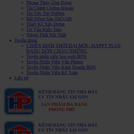
Phong Thủy Ứng Dụng
Tài Chính Chứng Khoán
Tin Tức Thị Trường
Bất Động Sản Thế Giới
Thiết Kế Xây Dựng
Tư Vấn Kiến Trúc
Ngoại Thất Nội Thất
Tuyển dụng
CHIẾN BINH THỜI ĐẠI MỚI - HAPPY PLUS
ĐANG ĐÓN CHÀO NHỮNG
Tuyển nhân viên Seo web BDS
Tuyển Nhân Viên Văn Phòng
Tuyển Nhân Viên Kinh Doanh BDS
Tuyển Nhân Viên Kế Toán
Liên hệ