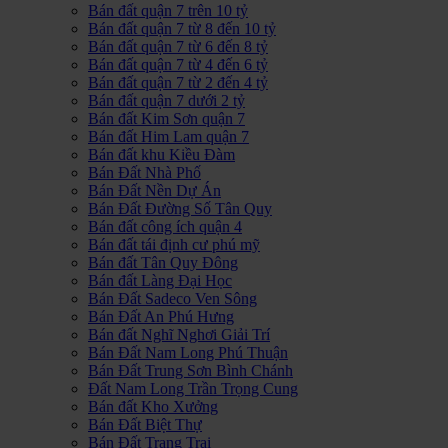
Bán đất quận 7 trên 10 tỷ
Bán đất quận 7 từ 8 đến 10 tỷ
Bán đất quận 7 từ 6 đến 8 tỷ
Bán đất quận 7 từ 4 đến 6 tỷ
Bán đất quận 7 từ 2 đến 4 tỷ
Bán đất quận 7 dưới 2 tỷ
Bán đất Kim Sơn quận 7
Bán đất Him Lam quận 7
Bán đất khu Kiều Đàm
Bán Đất Nhà Phố
Bán Đất Nền Dự Án
Bán Đất Đường Số Tân Quy
Bán đất công ích quận 4
Bán đất tái định cư phú mỹ
Bán đất Tân Quy Đông
Bán đất Làng Đại Học
Bán Đất Sadeco Ven Sông
Bán Đất An Phú Hưng
Bán đất Nghĩ Nghơi Giải Trí
Bán Đất Nam Long Phú Thuận
Bán Đất Trung Sơn Bình Chánh
Đất Nam Long Trần Trọng Cung
Bán đất Kho Xưởng
Bán Đất Biệt Thự
Bán Đất Trang Trại