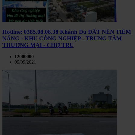
Hotline: 0385.08.08.38 Khánh Du ĐẤT NỀN TIỀM
NĂNG : KHU CÔNG NGHIỆP - TRUNG TÂM
THƯƠNG MẠI - CHỢ TRU
12000000
09/09/2021