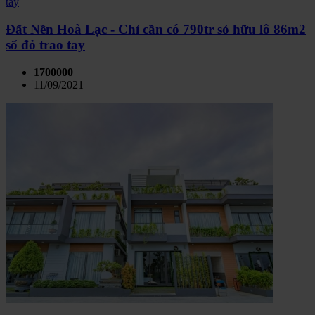
Đất Nền Hoà Lạc - Chỉ cần có 790tr sỏ hữu lô 86m2
sổ đỏ trao tay
1700000
11/09/2021