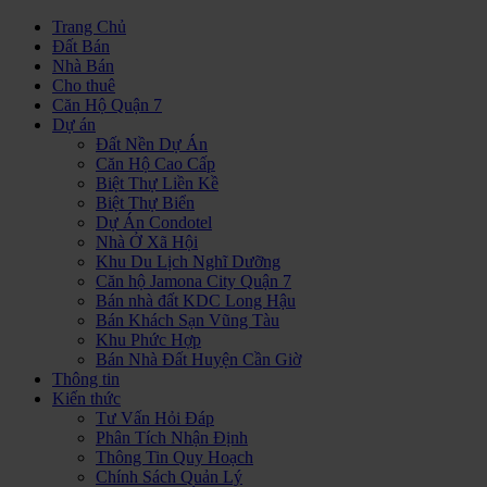
Trang Chủ
Đất Bán
Nhà Bán
Cho thuê
Căn Hộ Quận 7
Dự án
Đất Nền Dự Án
Căn Hộ Cao Cấp
Biệt Thự Liền Kề
Biệt Thự Biển
Dự Án Condotel
Nhà Ở Xã Hội
Khu Du Lịch Nghĩ Dưỡng
Căn hộ Jamona City Quận 7
Bán nhà đất KDC Long Hậu
Bán Khách Sạn Vũng Tàu
Khu Phức Hợp
Bán Nhà Đất Huyện Cần Giờ
Thông tin
Kiến thức
Tư Vấn Hỏi Đáp
Phân Tích Nhận Định
Thông Tin Quy Hoạch
Chính Sách Quản Lý