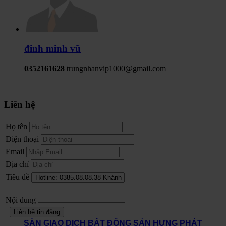
đinh minh vũ
0352161628
trungnhanvip1000@gmail.com
Liên hệ
Họ tên
Điện thoại
Email
Địa chỉ
Tiêu đề
Nội dung
Liên hệ tin đăng
SÀN GIAO DỊCH BẤT ĐỘNG SẢN HƯNG PHÁT