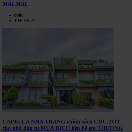
MÃI MÃI .
0000
10/09/2021
CAPELLA NHA TRANG chính sách CỰC TỐT
cho nhà đầu tư MÙA DỊCH liên hệ em THƯƠNG