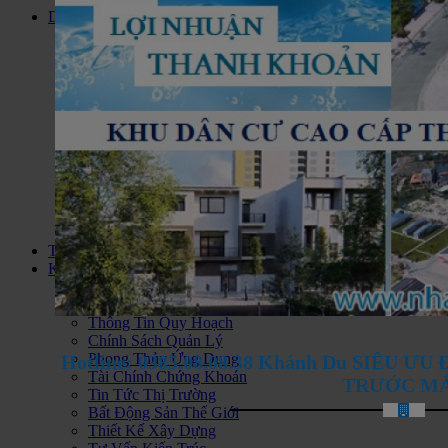
Dự án
Đất Nền Dự Án
Căn Hộ Cao Cấp
Biệt Thự Liền Kề
Biệt Thự Biển
Dự Án Condotel
Nhà Ở Xã Hội
Khu Du Lịch Nghĩ Dưỡng
Căn hộ Jamona City Quận 7
Bán nhà đất KDC Long Hậu
Bán Khách Sạn Vũng Tàu
Khu Phức Hợp
Bán Nhà Đất Huyện Cần Giờ
Thông tin
Kiến thức
Tư Vấn Hỏi Đáp
Phân Tích Nhận Định
Thông Tin Quy Hoạch
Chính Sách Quản Lý
Phong Thủy Ứng Dụng
Hotline: 0385.08.08.38 Khánh Du SIÊU 
Tài Chính Chứng Khoán
TRƯỚC M
Tin Tức Thị Trường
Bất Động Sản Thế Giới
Thiết Kế Xây Dựng