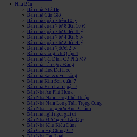
Nhà Bán
Bán nhà Nhà Bè
Bán nhà Cần Giờ
Bán nhà quận 7 trên 10 tỷ
Bán nhà quận 7 từ 8 đến 10 tỷ
Bán nhà quận 7 từ 6 đến 8 tỷ
Bán nhà quận 7 từ 4 đến 6 tỷ
Bán nhà quận 7 từ 2 đến 4 tỷ
Bán nhà quận 7 dưới 2 tỷ
Bán nhà Công Ích Quận 4
Bán nhà Tái Định Cư Phú Mỹ
Bán nhà Tân Quy Đông
Bán nhà làng Đại Học
Bán nhà Sadeco ven sông
Bán nhà Kim Sơn quận 7
Bán nhà Him Lam quận 7
Bán Nhà An Phú Hưng
Bán Nhà Nam Long Phú Thuận
Bán Nhà Nam Long Trần Trọng Cung
Bán Nhà Trung Sơn Bình Chánh
Bán nhà nghỉ ngơi giải trí
Bán Nhà Đường Số Tân Quy
Bán Nhà Khu Kiều Đàm
Bán Căn Hộ Chung Cư
Bán Nhà Các Loại