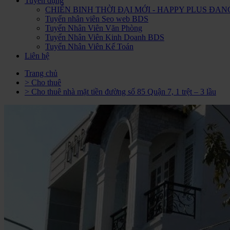
Tuyển dụng
CHIẾN BINH THỜI ĐẠI MỚI - HAPPY PLUS Đ
Tuyển nhân viên Seo web BDS
Tuyển Nhân Viên Văn Phòng
Tuyển Nhân Viên Kinh Doanh BDS
Tuyển Nhân Viên Kế Toán
Liên hệ
Trang chủ
> Cho thuê
> Cho thuê nhà mặt tiền đường số 85 Quận 7, 1 trệt – 3 lầu