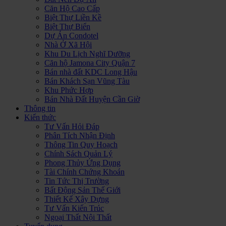
Căn Hộ Cao Cấp
Biệt Thự Liền Kề
Biệt Thự Biển
Dự Án Condotel
Nhà Ở Xã Hội
Khu Du Lịch Nghĩ Dưỡng
Căn hộ Jamona City Quận 7
Bán nhà đất KDC Long Hậu
Bán Khách Sạn Vũng Tàu
Khu Phức Hợp
Bán Nhà Đất Huyện Cần Giờ
Thông tin
Kiến thức
Tư Vấn Hỏi Đáp
Phân Tích Nhận Định
Thông Tin Quy Hoạch
Chính Sách Quản Lý
Phong Thủy Ứng Dụng
Tài Chính Chứng Khoán
Tin Tức Thị Trường
Bất Động Sản Thế Giới
Thiết Kế Xây Dựng
Tư Vấn Kiến Trúc
Ngoại Thất Nội Thất