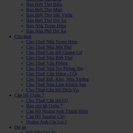
Bán Biệt Thự Biển
Bán Biệt Thự Mini
Bán Biệt Thự Sân Vườn
Bán Biệt Thự Dự Án
Bán Nhà Trong Hẻm
Bán Nhà Phố Dự Án
Cho thuê
Cho Thuê Nhà Trong Hẻm
Cho Thuê Nhà Mặt Phố
Cho Thuê Căn Hộ Chung Cư
Cho Thuê Nhà Biệt Thự
Cho Thuê Văn Phòng
Cho Thuê Nhà Trọ Phòng Trọ
Cho Thuê Cửa Hàng - I Ốt
Cho Thuê Đất, Kho, Nhà Xưởng
Cho Thuê Nhà Làm Khách Sạn
Cho Thuê Căn Hộ Dịch Vụ
Căn Hộ Quận 7
Cho Thuê Căn Hộ Q7
Bán căn hộ Quận 7
Căn Hộ Hoàng Anh Thanh Bình
Căn Hộ Sunrise City
Hoàng Anh Gia Lai 1
Dự án
Đất Nền Dự Án