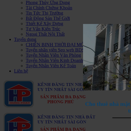
Phong Thủy Ứng Dụng
Tài Chính Chứng Khoán
Tin Tức Thị Trường
Bất Động Sản Thế Giới
Thiết Kế Xây Dựng
Tư Vấn Kiến Trúc
Ngoại Thất Nội Thất
Tuyển dụng
CHIẾN BINH THỜI ĐẠI MỚI - HAPPY PLUS Đ
Tuyển nhân viên Seo web BDS
Tuyển Nhân Viên Văn Phòng
Tuyển Nhân Viên Kinh Doanh BDS
Tuyển Nhân Viên Kế Toán
Liên hệ
Cho thuê nhà mặt 
t