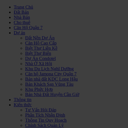
Trang Chủ
Đất Bán
Nhà Bán
Cho thuê
Căn Hộ Quận 7
Dự án
Đất Nền Dự Án
Căn Hộ Cao Cấp
Biệt Thự Liền Kề
Biệt Thự Biển
Dự Án Condotel
Nhà Ở Xã Hội
Khu Du Lịch Nghĩ Dưỡng
Căn hộ Jamona City Quận 7
Bán nhà đất KDC Long Hậu
Bán Khách Sạn Vũng Tàu
Khu Phức Hợp
Bán Nhà Đất Huyện Cần Giờ
Thông tin
Kiến thức
Tư Vấn Hỏi Đáp
Phân Tích Nhận Định
Thông Tin Quy Hoạch
Chính Sách Quản Lý