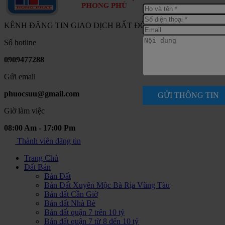
KÊNH ĐĂNG TIN GIAO DỊCH BẤT ĐỘNG SẢN NAM SÀI G
Số hotline
0909477288
Gửi email
phuocsuu@gmail.com
GỬI THÔNG TIN
Giờ làm việc
08:00 Am - 17:00 Pm
Thành viên đăng tin
Trang Chủ
Đất Bán
Bán Đất
Bán Đất Xuyên Mộc Bà Rịa Vũng Tàu
Bán đất Cần Giờ
Bán đất Nhà Bè
Bán đất quận 7 trên 10 tỷ
Bán đất quận 7 từ 8 đến 10 tỷ