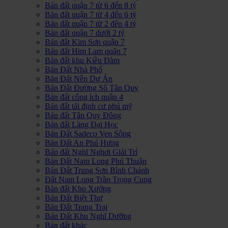
Bán đất quận 7 từ 6 đến 8 tỷ
Bán đất quận 7 từ 4 đến 6 tỷ
Bán đất quận 7 từ 2 đến 4 tỷ
Bán đất quận 7 dưới 2 tỷ
Bán đất Kim Sơn quận 7
Bán đất Him Lam quận 7
Bán đất khu Kiều Đàm
Bán Đất Nhà Phố
Bán Đất Nền Dự Án
Bán Đất Đường Số Tân Quy
Bán đất công ích quận 4
Bán đất tái định cư phú mỹ
Bán đất Tân Quy Đông
Bán đất Làng Đại Học
Bán Đất Sadeco Ven Sông
Bán Đất An Phú Hưng
Bán đất Nghĩ Nghơi Giải Trí
Bán Đất Nam Long Phú Thuận
Bán Đất Trung Sơn Bình Chánh
Đất Nam Long Trần Trọng Cung
Bán đất Kho Xưởng
Bán Đất Biệt Thự
Bán Đất Trang Trại
Bán Đất Khu Nghĩ Dưỡng
Bán đất khác