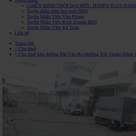
Tuyển dụng
CHIẾN BINH THỜI ĐẠI MỚI - HAPPY PLUS Đ
Tuyển nhân viên Seo web BDS
Tuyển Nhân Viên Văn Phòng
Tuyển Nhân Viên Kinh Doanh BDS
Tuyển Nhân Viên Kế Toán
Liên hệ
Trang chủ
> Cho thuê
> Cho thuê kho đường Bùi Văn Ba phường Tân Thuận Đông 