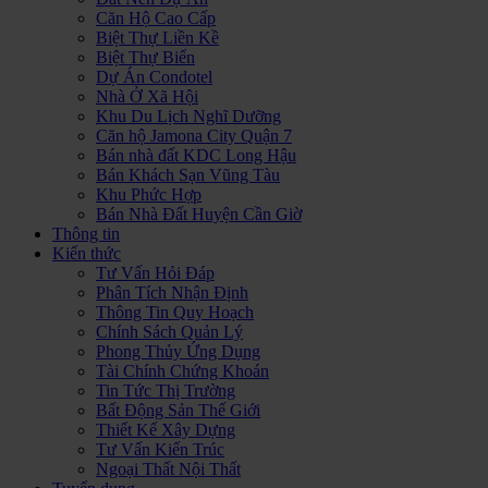
Căn Hộ Cao Cấp
Biệt Thự Liền Kề
Biệt Thự Biển
Dự Án Condotel
Nhà Ở Xã Hội
Khu Du Lịch Nghĩ Dưỡng
Căn hộ Jamona City Quận 7
Bán nhà đất KDC Long Hậu
Bán Khách Sạn Vũng Tàu
Khu Phức Hợp
Bán Nhà Đất Huyện Cần Giờ
Thông tin
Kiến thức
Tư Vấn Hỏi Đáp
Phân Tích Nhận Định
Thông Tin Quy Hoạch
Chính Sách Quản Lý
Phong Thủy Ứng Dụng
Tài Chính Chứng Khoán
Tin Tức Thị Trường
Bất Động Sản Thế Giới
Thiết Kế Xây Dựng
Tư Vấn Kiến Trúc
Ngoại Thất Nội Thất