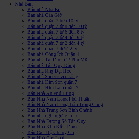
Nhà Bán
Bán nhà Nhà Bè
Bán nhà Cần Giờ
Bán nhà quận 7 trên 10 tỷ
Bán nhà quận 7 từ 8 đến 10 tỷ
Bán nhà quận 7 từ 6 đến 8 tỷ
Bán nhà quận 7 từ 4 đến 6 tỷ
Bán nhà quận 7 từ 2 đến 4 tỷ
Bán nhà quận 7 dưới 2 tỷ
Bán nhà Công Ích Quận 4
Bán nhà Tái Định Cư Phú Mỹ
Bán nhà Tân Quy Đông
Bán nhà làng Đại Học
Bán nhà Sadeco ven sông
Bán nhà Kim Sơn quận 7
Bán nhà Him Lam quận 7
Bán Nhà An Phú Hưng
Bán Nhà Nam Long Phú Thuận
Bán Nhà Nam Long Trần Trọng Cung
Bán Nhà Trung Sơn Bình Chánh
Bán nhà nghỉ ngơi giải trí
Bán Nhà Đường Số Tân Quy
Bán Nhà Khu Kiều Đàm
Bán Căn Hộ Chung Cư
Bán Nhà Các Loại