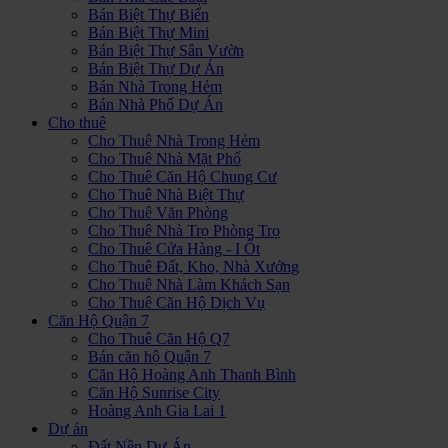
Bán Biệt Thự Biển
Bán Biệt Thự Mini
Bán Biệt Thự Sân Vườn
Bán Biệt Thự Dự Án
Bán Nhà Trong Hẻm
Bán Nhà Phố Dự Án
Cho thuê
Cho Thuê Nhà Trong Hẻm
Cho Thuê Nhà Mặt Phố
Cho Thuê Căn Hộ Chung Cư
Cho Thuê Nhà Biệt Thự
Cho Thuê Văn Phòng
Cho Thuê Nhà Trọ Phòng Trọ
Cho Thuê Cửa Hàng - I Ốt
Cho Thuê Đất, Kho, Nhà Xưởng
Cho Thuê Nhà Làm Khách Sạn
Cho Thuê Căn Hộ Dịch Vụ
Căn Hộ Quận 7
Cho Thuê Căn Hộ Q7
Bán căn hộ Quận 7
Căn Hộ Hoàng Anh Thanh Bình
Căn Hộ Sunrise City
Hoàng Anh Gia Lai 1
Dự án
Đất Nền Dự Án