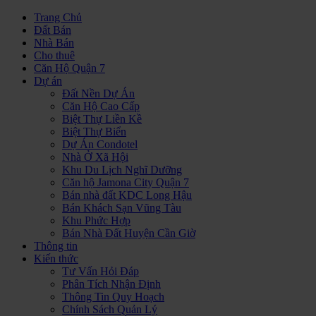
Trang Chủ
Đất Bán
Nhà Bán
Cho thuê
Căn Hộ Quận 7
Dự án
Đất Nền Dự Án
Căn Hộ Cao Cấp
Biệt Thự Liền Kề
Biệt Thự Biển
Dự Án Condotel
Nhà Ở Xã Hội
Khu Du Lịch Nghĩ Dưỡng
Căn hộ Jamona City Quận 7
Bán nhà đất KDC Long Hậu
Bán Khách Sạn Vũng Tàu
Khu Phức Hợp
Bán Nhà Đất Huyện Cần Giờ
Thông tin
Kiến thức
Tư Vấn Hỏi Đáp
Phân Tích Nhận Định
Thông Tin Quy Hoạch
Chính Sách Quản Lý