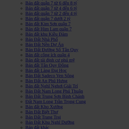
Bán đất quận 7 từ 6 đến 8 tỷ
Bán đất quận 7 từ 4 đến 6 tỷ
Bán đất quận 7 từ 2 đến 4 tỷ
Bán đất quận 7 dưới 2 tỷ
Bán đất Kim Sơn quận 7
Bán đất Him Lam quận 7
Bán đất khu Kiều Đàm
Bán Đất Nhà Phố
Bán Đất Nền Dự Án
Bán Đất Đường Số Tân Quy
Bán đất công ích quận 4
Bán đất tái định cư phú mỹ
Bán đất Tân Quy Đông
Bán đất Làng Đại Học
Bán Đất Sadeco Ven Sông
Bán Đất An Phú Hưng
Bán đất Nghĩ Nghơi Giải Trí
Bán Đất Nam Long Phú Thuận
Bán Đất Trung Sơn Bình Chánh
Đất Nam Long Trần Trọng Cung
Bán đất Kho Xưởng
Bán Đất Biệt Thự
Bán Đất Trang Trại
Bán Đất Khu Nghĩ Dưỡng
Bán đất khác