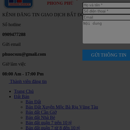
KÊNH ĐĂNG TIN GIAO DỊCH BẤT ĐỘNG SẢN NAM SÀI G
Số hotline
0909477288
Gửi email
phuocsuu@gmail.com
GỬI THÔNG TIN
Giờ làm việc
08:00 Am - 17:00 Pm
Thành viên đăng tin
Trang Chủ
Đất Bán
Bán Đất
Bán Đất Xuyên Mộc Bà Rịa Vũng Tàu
Bán đất Cần Giờ
Bán đất Nhà Bè
Bán đất quận 7 trên 10 tỷ
Bán đất quận 7 từ 8 đến 10 tỷ