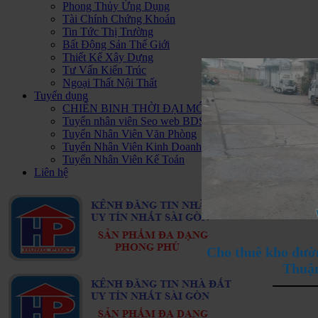
Phong Thủy Ứng Dụng
Tài Chính Chứng Khoán
Tin Tức Thị Trường
Bất Động Sản Thế Giới
Thiết Kế Xây Dựng
Tư Vấn Kiến Trúc
Ngoại Thất Nội Thất
Tuyển dụng
CHIẾN BINH THỜI ĐẠI MỚI - HAPPY PLUS Đ
Tuyển nhân viên Seo web BDS
Tuyển Nhân Viên Văn Phòng
Tuyển Nhân Viên Kinh Doanh BDS
Tuyển Nhân Viên Kế Toán
Liên hệ
Cho thuê kho đườ
Thuậ