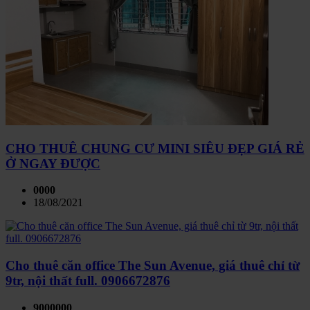
CHO THUÊ CHUNG CƯ MINI SIÊU ĐẸP GIÁ RẺ
Ở NGAY ĐƯỢC
0000
18/08/2021
Cho thuê căn office The Sun Avenue, giá thuê chỉ từ
9tr, nội thất full. 0906672876
9000000