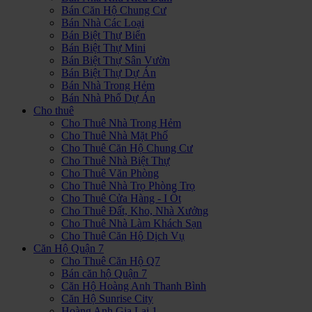
Bán Căn Hộ Chung Cư
Bán Nhà Các Loại
Bán Biệt Thự Biển
Bán Biệt Thự Mini
Bán Biệt Thự Sân Vườn
Bán Biệt Thự Dự Án
Bán Nhà Trong Hẻm
Bán Nhà Phố Dự Án
Cho thuê
Cho Thuê Nhà Trong Hẻm
Cho Thuê Nhà Mặt Phố
Cho Thuê Căn Hộ Chung Cư
Cho Thuê Nhà Biệt Thự
Cho Thuê Văn Phòng
Cho Thuê Nhà Trọ Phòng Trọ
Cho Thuê Cửa Hàng - I Ốt
Cho Thuê Đất, Kho, Nhà Xưởng
Cho Thuê Nhà Làm Khách Sạn
Cho Thuê Căn Hộ Dịch Vụ
Căn Hộ Quận 7
Cho Thuê Căn Hộ Q7
Bán căn hộ Quận 7
Căn Hộ Hoàng Anh Thanh Bình
Căn Hộ Sunrise City
Hoàng Anh Gia Lai 1