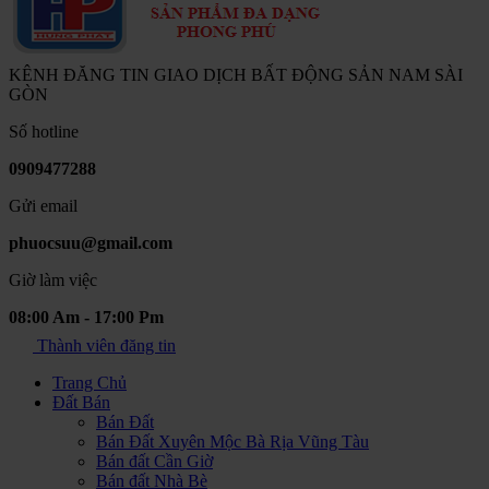
KÊNH ĐĂNG TIN GIAO DỊCH BẤT ĐỘNG SẢN NAM SÀI
GÒN
Số hotline
0909477288
Gửi email
phuocsuu@gmail.com
Giờ làm việc
08:00 Am - 17:00 Pm
Thành viên đăng tin
Trang Chủ
Đất Bán
Bán Đất
Bán Đất Xuyên Mộc Bà Rịa Vũng Tàu
Bán đất Cần Giờ
Bán đất Nhà Bè