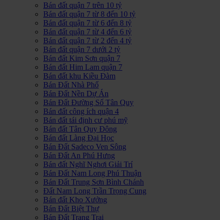
Bán đất quận 7 trên 10 tỷ
Bán đất quận 7 từ 8 đến 10 tỷ
Bán đất quận 7 từ 6 đến 8 tỷ
Bán đất quận 7 từ 4 đến 6 tỷ
Bán đất quận 7 từ 2 đến 4 tỷ
Bán đất quận 7 dưới 2 tỷ
Bán đất Kim Sơn quận 7
Bán đất Him Lam quận 7
Bán đất khu Kiều Đàm
Bán Đất Nhà Phố
Bán Đất Nền Dự Án
Bán Đất Đường Số Tân Quy
Bán đất công ích quận 4
Bán đất tái định cư phú mỹ
Bán đất Tân Quy Đông
Bán đất Làng Đại Học
Bán Đất Sadeco Ven Sông
Bán Đất An Phú Hưng
Bán đất Nghĩ Nghơi Giải Trí
Bán Đất Nam Long Phú Thuận
Bán Đất Trung Sơn Bình Chánh
Đất Nam Long Trần Trọng Cung
Bán đất Kho Xưởng
Bán Đất Biệt Thự
Bán Đất Trang Trại