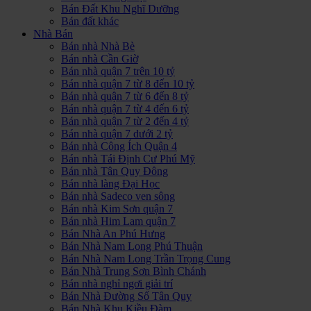
Bán Đất Khu Nghĩ Dưỡng
Bán đất khác
Nhà Bán
Bán nhà Nhà Bè
Bán nhà Cần Giờ
Bán nhà quận 7 trên 10 tỷ
Bán nhà quận 7 từ 8 đến 10 tỷ
Bán nhà quận 7 từ 6 đến 8 tỷ
Bán nhà quận 7 từ 4 đến 6 tỷ
Bán nhà quận 7 từ 2 đến 4 tỷ
Bán nhà quận 7 dưới 2 tỷ
Bán nhà Công Ích Quận 4
Bán nhà Tái Định Cư Phú Mỹ
Bán nhà Tân Quy Đông
Bán nhà làng Đại Học
Bán nhà Sadeco ven sông
Bán nhà Kim Sơn quận 7
Bán nhà Him Lam quận 7
Bán Nhà An Phú Hưng
Bán Nhà Nam Long Phú Thuận
Bán Nhà Nam Long Trần Trọng Cung
Bán Nhà Trung Sơn Bình Chánh
Bán nhà nghỉ ngơi giải trí
Bán Nhà Đường Số Tân Quy
Bán Nhà Khu Kiều Đàm