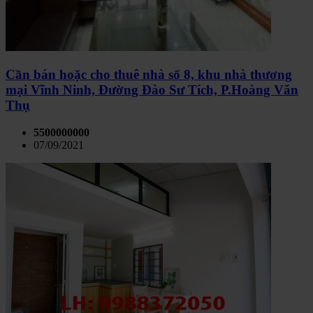
Cần bán hoặc cho thuê nhà số 8, khu nhà thương
mại Vĩnh Ninh, Đường Đào Sư Tích, P.Hoàng Văn
Thụ
5500000000
07/09/2021