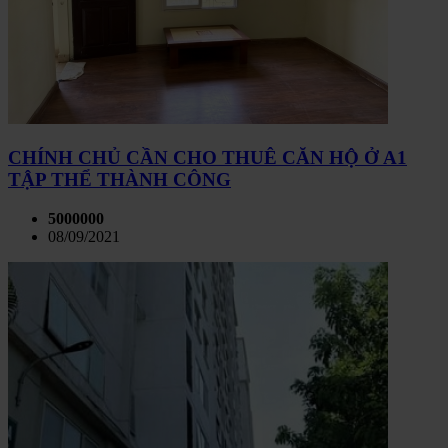
CHÍNH CHỦ CẦN CHO THUÊ CĂN HỘ Ở A1
TẬP THỂ THÀNH CÔNG
5000000
08/09/2021