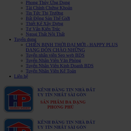
Phong Thủy Ứng Dụng
Tài Chính Chứng Khoán
Tin Tức Thị Trường
Bất Động Sản Thế Giới
Thiết Kế Xây Dựng
Tư Vấn Kiến Trúc
Ngoại Thất Nội Thất
Tuyển dụng
CHIẾN BINH THỜI ĐẠI MỚI - HAPPY PLUS
ĐANG ĐÓN CHÀO NHỮNG
Tuyển nhân viên Seo web BDS
Tuyển Nhân Viên Văn Phòng
Tuyển Nhân Viên Kinh Doanh BDS
Tuyển Nhân Viên Kế Toán
Liên hệ