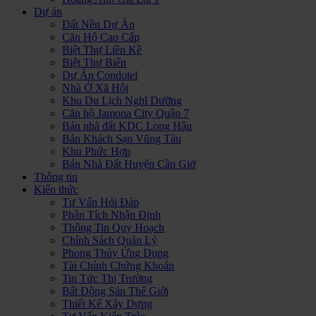
Dự án
Đất Nền Dự Án
Căn Hộ Cao Cấp
Biệt Thự Liền Kề
Biệt Thự Biển
Dự Án Condotel
Nhà Ở Xã Hội
Khu Du Lịch Nghĩ Dưỡng
Căn hộ Jamona City Quận 7
Bán nhà đất KDC Long Hậu
Bán Khách Sạn Vũng Tàu
Khu Phức Hợp
Bán Nhà Đất Huyện Cần Giờ
Thông tin
Kiến thức
Tư Vấn Hỏi Đáp
Phân Tích Nhận Định
Thông Tin Quy Hoạch
Chính Sách Quản Lý
Phong Thủy Ứng Dụng
Tài Chính Chứng Khoán
Tin Tức Thị Trường
Bất Động Sản Thế Giới
Thiết Kế Xây Dựng