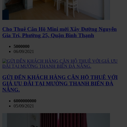
Cho Thuê Căn Hộ Mini mới Xây Đường Nguyễn
Gia Trí, Phường 25, Quận Bình Thạnh
5000000
06/09/2021
GỬI ĐẾN KHÁCH HÀNG CĂN HỘ THUÊ VỚI
GIÁ ƯU ĐÃI TẠI MƯỜNG THANH BIỂN ĐÀ
NẴNG.
6000000000
05/09/2021