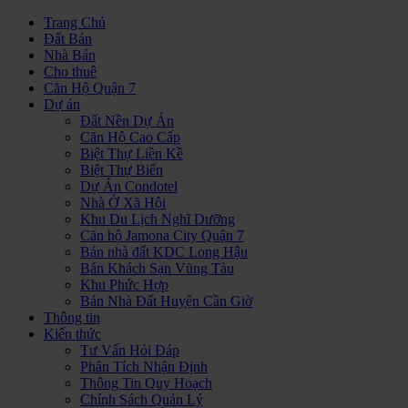
Trang Chủ
Đất Bán
Nhà Bán
Cho thuê
Căn Hộ Quận 7
Dự án
Đất Nền Dự Án
Căn Hộ Cao Cấp
Biệt Thự Liền Kề
Biệt Thự Biển
Dự Án Condotel
Nhà Ở Xã Hội
Khu Du Lịch Nghĩ Dưỡng
Căn hộ Jamona City Quận 7
Bán nhà đất KDC Long Hậu
Bán Khách Sạn Vũng Tàu
Khu Phức Hợp
Bán Nhà Đất Huyện Cần Giờ
Thông tin
Kiến thức
Tư Vấn Hỏi Đáp
Phân Tích Nhận Định
Thông Tin Quy Hoạch
Chính Sách Quản Lý