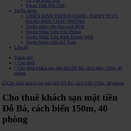
Tư Vấn Kiến Trúc
Ngoại Thất Nội Thất
Tuyển dụng
CHIẾN BINH THỜI ĐẠI MỚI - HAPPY PLUS
ĐANG ĐÓN CHÀO NHỮNG
Tuyển nhân viên Seo web BDS
Tuyển Nhân Viên Văn Phòng
Tuyển Nhân Viên Kinh Doanh BDS
Tuyển Nhân Viên Kế Toán
Liên hệ
Trang chủ
> Cho thuê
> Cho thuê khách sạn mặt tiền Đỗ Bá, cách biển 150m, 40
phòng
Cho thuê khách sạn mặt tiền
Đỗ Bá, cách biển 150m, 40
phòng