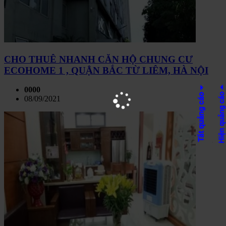
CHO THUÊ NHANH CĂN HỘ CHUNG CƯ
ECOHOME 1 , QUẬN BẮC TỪ LIÊM, HÀ NỘI
0000
08/09/2021