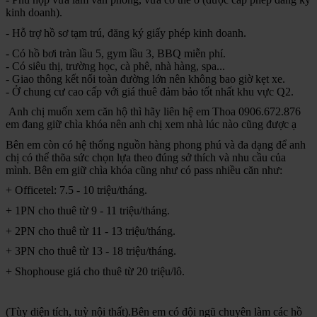
kinh doanh).
-
Hỗ trợ hồ sơ tạm trú, đăng ký giấy phép kinh doanh.
- Có hồ bơi tràn lầu 5, gym lầu 3, BBQ miễn phí.
- Có siêu thị, trường học, cà phê, nhà hàng, spa...
- Giao thông kết nối toàn đường lớn nên không bao giờ kẹt xe.
- Ở chung cư cao cấp với giá thuê đảm bảo tốt nhất khu vực Q2.
Anh chị muốn xem căn hộ thì hãy liên hệ em Thoa 0906.672.876
em đang giữ chìa khóa nên anh chị xem nhà lúc nào cũng được ạ
Bên em còn có hệ thống nguồn hàng phong phú và đa dạng để anh
chị có thể thõa sức chọn lựa theo đúng sở thích và nhu cầu của
mình. Bên em giữ chìa khóa cũng như có pass nhiều căn như:
+ Officetel: 7.5 - 10 triệu/tháng.
+ 1PN cho thuê từ 9 - 11 triệu/tháng.
+ 2PN cho thuê từ 11 - 13 triệu/tháng.
+ 3PN cho thuê từ 13 - 18 triệu/tháng.
+ Shophouse giá cho thuê từ 20 triệu/lô.
(Tùy diện tích, tuỳ nội thất).Bên em có đội ngũ chuyên làm các hồ