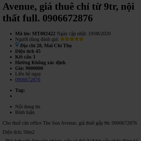
Avenue, giá thuê chỉ từ 9tr, nội
thất full. 0906672876
Mã tin: MT002422
Ngày cập nhật: 19/08/2020
Người dùng đánh giá:
Địa chỉ
28, Mai Chí Thọ
Diện tích
45
Kết cấu
3
Hướng
Không xác định
Giá:
9000000
Liên hệ ngay
0906672876
Tag:
Nội dung tin
Bình luận
Cho thuê căn office The Sun Avenue, giá thuê gấp 9tr. 0906672876
Diện tích: 50m2
-
Phù hợp vừa làm văn phòng, vừa có thể ở (được cấp phép đăng ký