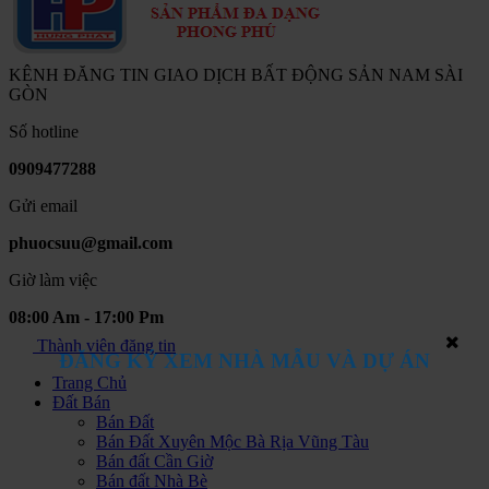
KÊNH ĐĂNG TIN GIAO DỊCH BẤT ĐỘNG SẢN NAM SÀI
GÒN
Số hotline
0909477288
Gửi email
phuocsuu@gmail.com
Giờ làm việc
08:00 Am - 17:00 Pm
Thành viên đăng tin
ĐĂNG KÝ XEM NHÀ MẪU VÀ DỰ ÁN
Trang Chủ
Đất Bán
Bán Đất
Bán Đất Xuyên Mộc Bà Rịa Vũng Tàu
Bán đất Cần Giờ
Bán đất Nhà Bè