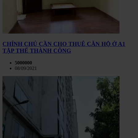
CHÍNH CHỦ CẦN CHO THUÊ CĂN HỘ Ở A1
TẬP THỂ THÀNH CÔNG
5000000
08/09/2021