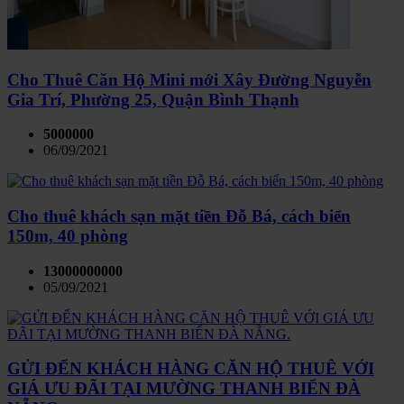
Cho Thuê Căn Hộ Mini mới Xây Đường Nguyễn
Gia Trí, Phường 25, Quận Bình Thạnh
5000000
06/09/2021
Cho thuê khách sạn mặt tiền Đỗ Bá, cách biển
150m, 40 phòng
13000000000
05/09/2021
GỬI ĐẾN KHÁCH HÀNG CĂN HỘ THUÊ VỚI
GIÁ ƯU ĐÃI TẠI MƯỜNG THANH BIỂN ĐÀ