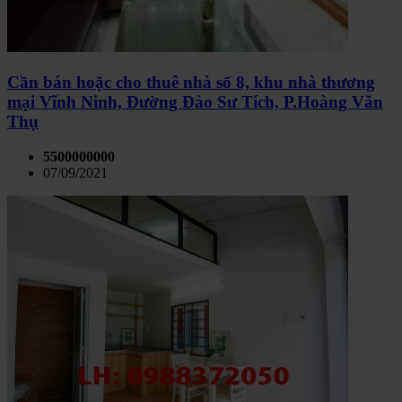
Cần bán hoặc cho thuê nhà số 8, khu nhà thương
mại Vĩnh Ninh, Đường Đào Sư Tích, P.Hoàng Văn
Thụ
5500000000
07/09/2021