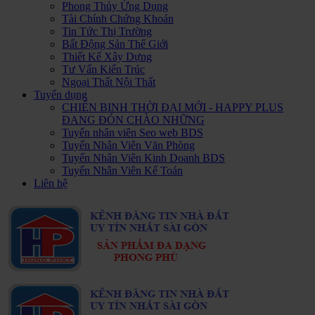
Phong Thủy Ứng Dụng
Tài Chính Chứng Khoán
Tin Tức Thị Trường
Bất Động Sản Thế Giới
Thiết Kế Xây Dựng
Tư Vấn Kiến Trúc
Ngoại Thất Nội Thất
Tuyển dụng
CHIẾN BINH THỜI ĐẠI MỚI - HAPPY PLUS
ĐANG ĐÓN CHÀO NHỮNG
Tuyển nhân viên Seo web BDS
Tuyển Nhân Viên Văn Phòng
Tuyển Nhân Viên Kinh Doanh BDS
Tuyển Nhân Viên Kế Toán
Liên hệ