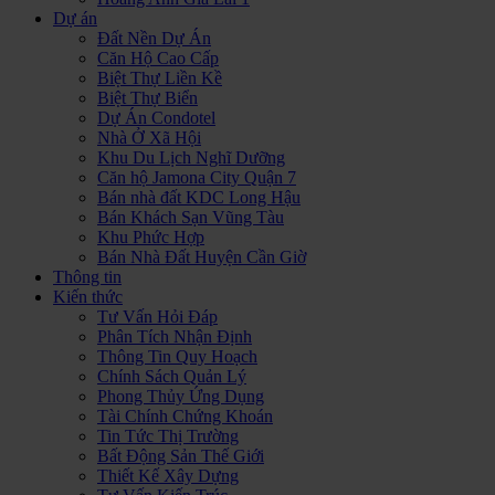
Dự án
Đất Nền Dự Án
Căn Hộ Cao Cấp
Biệt Thự Liền Kề
Biệt Thự Biển
Dự Án Condotel
Nhà Ở Xã Hội
Khu Du Lịch Nghĩ Dưỡng
Căn hộ Jamona City Quận 7
Bán nhà đất KDC Long Hậu
Bán Khách Sạn Vũng Tàu
Khu Phức Hợp
Bán Nhà Đất Huyện Cần Giờ
Thông tin
Kiến thức
Tư Vấn Hỏi Đáp
Phân Tích Nhận Định
Thông Tin Quy Hoạch
Chính Sách Quản Lý
Phong Thủy Ứng Dụng
Tài Chính Chứng Khoán
Tin Tức Thị Trường
Bất Động Sản Thế Giới
Thiết Kế Xây Dựng