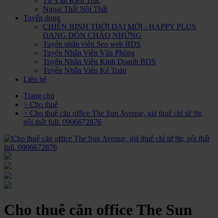
Tư Vấn Kiến Trúc
Ngoại Thất Nội Thất
Tuyển dụng
CHIẾN BINH THỜI ĐẠI MỚI - HAPPY PLUS
ĐANG ĐÓN CHÀO NHỮNG
Tuyển nhân viên Seo web BDS
Tuyển Nhân Viên Văn Phòng
Tuyển Nhân Viên Kinh Doanh BDS
Tuyển Nhân Viên Kế Toán
Liên hệ
Trang chủ
> Cho thuê
> Cho thuê căn office The Sun Avenue, giá thuê chỉ từ 9tr,
nội thất full. 0906672876
Cho thuê căn office The Sun