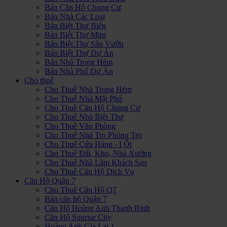
Bán Căn Hộ Chung Cư
Bán Nhà Các Loại
Bán Biệt Thự Biển
Bán Biệt Thự Mini
Bán Biệt Thự Sân Vườn
Bán Biệt Thự Dự Án
Bán Nhà Trong Hẻm
Bán Nhà Phố Dự Án
Cho thuê
Cho Thuê Nhà Trong Hẻm
Cho Thuê Nhà Mặt Phố
Cho Thuê Căn Hộ Chung Cư
Cho Thuê Nhà Biệt Thự
Cho Thuê Văn Phòng
Cho Thuê Nhà Trọ Phòng Trọ
Cho Thuê Cửa Hàng - I Ốt
Cho Thuê Đất, Kho, Nhà Xưởng
Cho Thuê Nhà Làm Khách Sạn
Cho Thuê Căn Hộ Dịch Vụ
Căn Hộ Quận 7
Cho Thuê Căn Hộ Q7
Bán căn hộ Quận 7
Căn Hộ Hoàng Anh Thanh Bình
Căn Hộ Sunrise City
Hoàng Anh Gia Lai 1