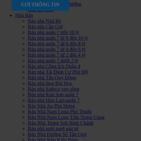
Bán Đất Khu Nghĩ Dưỡng
GỬI THÔNG TIN
Bán đất khác
Nhà Bán
Bán nhà Nhà Bè
Bán nhà Cần Giờ
Bán nhà quận 7 trên 10 tỷ
Bán nhà quận 7 từ 8 đến 10 tỷ
Bán nhà quận 7 từ 6 đến 8 tỷ
Bán nhà quận 7 từ 4 đến 6 tỷ
Bán nhà quận 7 từ 2 đến 4 tỷ
Bán nhà quận 7 dưới 2 tỷ
Bán nhà Công Ích Quận 4
Bán nhà Tái Định Cư Phú Mỹ
Bán nhà Tân Quy Đông
Bán nhà làng Đại Học
Bán nhà Sadeco ven sông
Bán nhà Kim Sơn quận 7
Bán nhà Him Lam quận 7
Bán Nhà An Phú Hưng
Bán Nhà Nam Long Phú Thuận
Bán Nhà Nam Long Trần Trọng Cung
Bán Nhà Trung Sơn Bình Chánh
Bán nhà nghỉ ngơi giải trí
Bán Nhà Đường Số Tân Quy
Bán Nhà Khu Kiều Đàm