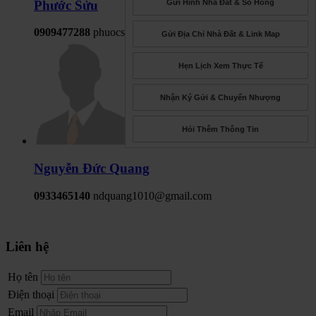
Gửi Hình Nhà Đất & Sổ Hồng
Phước Sửu
0909477288
phuocsuu@yahoo.com
Gửi Địa Chỉ Nhà Đất & Link Map
Hẹn Lịch Xem Thực Tế
Nhận Ký Gửi & Chuyển Nhượng
Hỏi Thêm Thông Tin
Nguyễn Đức Quang
0933465140
ndquang1010@gmail.com
Liên hệ
Họ tên
Điện thoại
Email