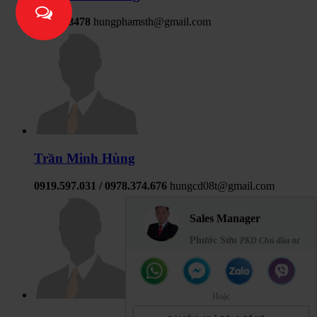
0907898478
hungphamsth@gmail.com
Trần Minh Hùng
0919.597.031 / 0978.374.676
hungcd08t@gmail.com
Sales Manager
Phước Sửu
PKD Chủ đầu tư
Hoặc