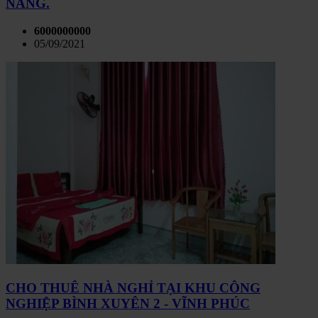
NẴNG.
6000000000
05/09/2021
CHO THUÊ NHÀ NGHỈ TẠI KHU CÔNG
NGHIỆP BÌNH XUYÊN 2 - VĨNH PHÚC