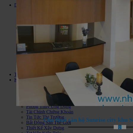
Dự án
Đất Nền Dự Án
Căn Hộ Cao Cấp
Biệt Thự Liền Kề
Biệt Thự Biển
Dự Án Condotel
Nhà Ở Xã Hội
Khu Du Lịch Nghĩ Dưỡng
Căn hộ Jamona City Quận 7
Bán nhà đất KDC Long Hậu
Bán Khách Sạn Vũng Tàu
Khu Phức Hợp
Bán Nhà Đất Huyện Cần Giờ
Thông tin
Kiến thức
Tư Vấn Hỏi Đáp
Phân Tích Nhận Định
Thông Tin Quy Hoạch
Chính Sách Quản Lý
Phong Thủy Ứng Dụng
Tài Chính Chứng Khoán
Tin Tức Thị Trường
Cho thuê căn hộ Sunrise city khu
Bất Động Sản Thế Giới
Thiết Kế Xây Dựng