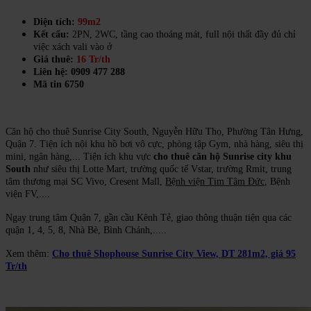
Diện tích:
99m2
Kết cấu:
2PN, 2WC, tầng cao thoáng mát, full nội thất đầy đủ chỉ
việc xách vali vào ở
Giá thuê:
16 Tr/th
Liên hệ: 0909 477 288
Mã tin 6750
Căn hộ cho thuê Sunrise City South, Nguyễn Hữu Thọ, Phường Tân Hưng,
Quận 7. Tiện ích nội khu hồ bơi vô cực, phòng tập Gym, nhà hàng, siêu thị
mini, ngân hàng,... Tiện ích khu vực
cho thuê căn hộ Sunrise city khu
South
như siêu thị Lotte Mart, trường quốc tế Vstar, trường Rmit, trung
tâm thương mại SC Vivo, Cresent
Mall,
Bệnh viện Tim Tâm Đức
, Bện
h
viện FV,....
Ngay trung tâm Quận 7, gần cầu Kênh Tẻ, giao thông thuận tiện qua các
quận 1, 4, 5, 8, Nhà Bè, Bình Chánh,.....
Xem thêm:
Cho thuê Shophouse Sunrise City View, DT 281m2, giá 95
Tr/th