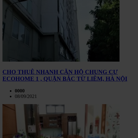
CHO THUÊ NHANH CĂN HỘ CHUNG CƯ
ECOHOME 1 , QUẬN BẮC TỪ LIÊM, HÀ NỘI
0000
08/09/2021