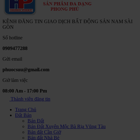
KÊNH ĐĂNG TIN GIAO DỊCH BẤT ĐỘNG SẢN NAM SÀI
GÒN
Số hotline
0909477288
Gửi email
phuocsuu@gmail.com
Giờ làm việc
08:00 Am - 17:00 Pm
Thành viên đăng tin
Trang Chủ
Đất Bán
Bán Đất
Bán Đất Xuyên Mộc Bà Rịa Vũng Tàu
Bán đất Cần Giờ
Bán đất Nhà Bè