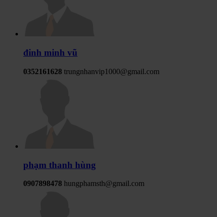
đinh minh vũ
0352161628
trungnhanvip1000@gmail.com
phạm thanh hùng
0907898478
hungphamsth@gmail.com