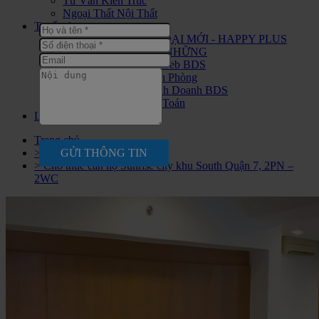
Tư Vấn Kiến Trúc
Ngoại Thất Nội Thất
Tuyển dụng
CHIẾN BINH THỜI ĐẠI MỚI - HAPPY PLUS
ĐANG ĐÓN CHÀO NHỮNG
Tuyển nhân viên Seo web BDS
Tuyển Nhân Viên Văn Phòng
Tuyển Nhân Viên Kinh Doanh BDS
Tuyển Nhân Viên Kế Toán
Liên hệ
Trang chủ
GỬI THÔNG TIN
> Cho thuê
> Cho thuê căn hộ Sunrise city khu South Quận 7, 2PN –
2WC