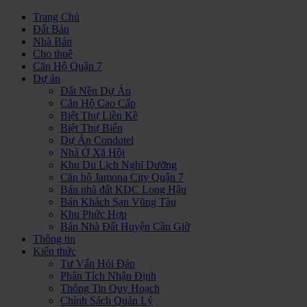
Trang Chủ
Đất Bán
Nhà Bán
Cho thuê
Căn Hộ Quận 7
Dự án
Đất Nền Dự Án
Căn Hộ Cao Cấp
Biệt Thự Liền Kề
Biệt Thự Biển
Dự Án Condotel
Nhà Ở Xã Hội
Khu Du Lịch Nghĩ Dưỡng
Căn hộ Jamona City Quận 7
Bán nhà đất KDC Long Hậu
Bán Khách Sạn Vũng Tàu
Khu Phức Hợp
Bán Nhà Đất Huyện Cần Giờ
Thông tin
Kiến thức
Tư Vấn Hỏi Đáp
Phân Tích Nhận Định
Thông Tin Quy Hoạch
Chính Sách Quản Lý