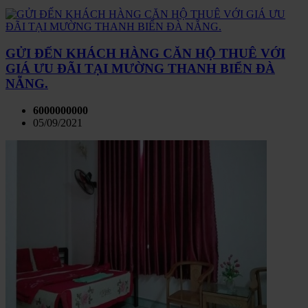
GỬI ĐẾN KHÁCH HÀNG CĂN HỘ THUÊ VỚI
GIÁ ƯU ĐÃI TẠI MƯỜNG THANH BIỂN ĐÀ
NẴNG.
6000000000
05/09/2021