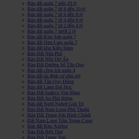
Bán đất quận 7 trên 10 tỷ
Bán đất quận 7 từ 8 đến 10 tỷ
Bán đất quận 7 từ 6 đến 8 tỷ
Bán đất quận 7 từ 4 đến 6 tỷ
Bán đất quận 7 từ 2 đến 4 tỷ
Bán đất quận 7 dưới 2 tỷ
Bán đất Kim Sơn quận 7
Bán đất Him Lam quận 7
Bán đất khu Kiều Đàm
Bán Đất Nhà Phố
Bán Đất Nền Dự Án
Bán Đất Đường Số Tân Quy
Bán đất công ích quận 4
Bán đất tái định cư phú mỹ
Bán đất Tân Quy Đông
Bán đất Làng Đại Học
Bán Đất Sadeco Ven Sông
Bán Đất An Phú Hưng
Bán đất Nghĩ Nghơi Giải Trí
Bán Đất Nam Long Phú Thuận
Bán Đất Trung Sơn Bình Chánh
Đất Nam Long Trần Trọng Cung
Bán đất Kho Xưởng
Bán Đất Biệt Thự
Bán Đất Trang Trại