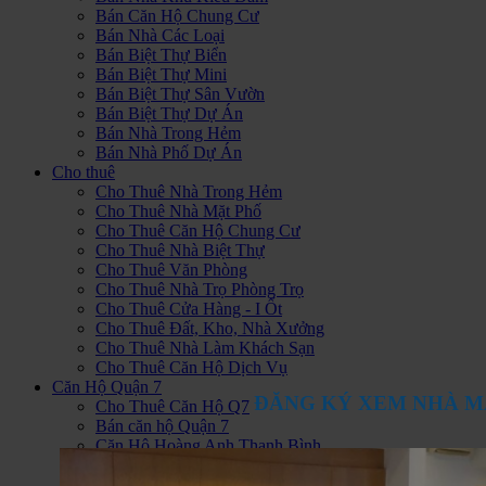
Bán Căn Hộ Chung Cư
Bán Nhà Các Loại
Bán Biệt Thự Biển
Bán Biệt Thự Mini
Bán Biệt Thự Sân Vườn
Bán Biệt Thự Dự Án
Bán Nhà Trong Hẻm
Bán Nhà Phố Dự Án
Cho thuê
Cho Thuê Nhà Trong Hẻm
Cho Thuê Nhà Mặt Phố
Cho Thuê Căn Hộ Chung Cư
Cho Thuê Nhà Biệt Thự
Cho Thuê Văn Phòng
Cho Thuê Nhà Trọ Phòng Trọ
Cho Thuê Cửa Hàng - I Ốt
Cho Thuê Đất, Kho, Nhà Xưởng
Cho Thuê Nhà Làm Khách Sạn
Cho Thuê Căn Hộ Dịch Vụ
Căn Hộ Quận 7
ĐĂNG KÝ XEM NHÀ M
Cho Thuê Căn Hộ Q7
Bán căn hộ Quận 7
Căn Hộ Hoàng Anh Thanh Bình
Căn Hộ Sunrise City
Hoàng Anh Gia Lai 1