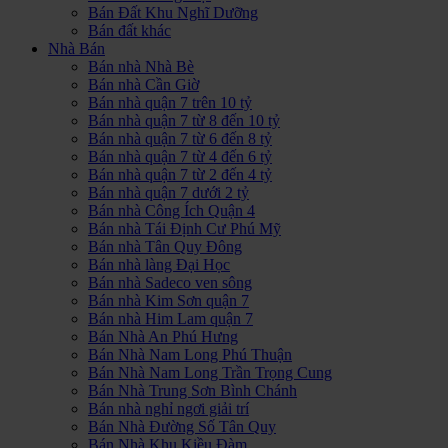
Bán Đất Khu Nghĩ Dưỡng
Bán đất khác
Nhà Bán
Bán nhà Nhà Bè
Bán nhà Cần Giờ
Bán nhà quận 7 trên 10 tỷ
Bán nhà quận 7 từ 8 đến 10 tỷ
Bán nhà quận 7 từ 6 đến 8 tỷ
Bán nhà quận 7 từ 4 đến 6 tỷ
Bán nhà quận 7 từ 2 đến 4 tỷ
Bán nhà quận 7 dưới 2 tỷ
Bán nhà Công Ích Quận 4
Bán nhà Tái Định Cư Phú Mỹ
Bán nhà Tân Quy Đông
Bán nhà làng Đại Học
Bán nhà Sadeco ven sông
Bán nhà Kim Sơn quận 7
Bán nhà Him Lam quận 7
Bán Nhà An Phú Hưng
Bán Nhà Nam Long Phú Thuận
Bán Nhà Nam Long Trần Trọng Cung
Bán Nhà Trung Sơn Bình Chánh
Bán nhà nghỉ ngơi giải trí
Bán Nhà Đường Số Tân Quy
Bán Nhà Khu Kiều Đàm