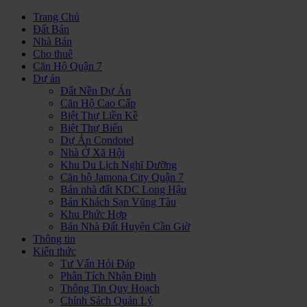
Trang Chủ
Đất Bán
Nhà Bán
Cho thuê
Căn Hộ Quận 7
Dự án
Đất Nền Dự Án
Căn Hộ Cao Cấp
Biệt Thự Liền Kề
Biệt Thự Biển
Dự Án Condotel
Nhà Ở Xã Hội
Khu Du Lịch Nghĩ Dưỡng
Căn hộ Jamona City Quận 7
Bán nhà đất KDC Long Hậu
Bán Khách Sạn Vũng Tàu
Khu Phức Hợp
Bán Nhà Đất Huyện Cần Giờ
Thông tin
Kiến thức
Tư Vấn Hỏi Đáp
Phân Tích Nhận Định
Thông Tin Quy Hoạch
Chính Sách Quản Lý