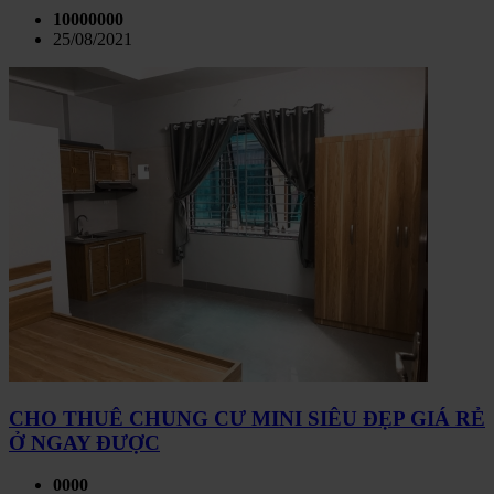
10000000
25/08/2021
CHO THUÊ CHUNG CƯ MINI SIÊU ĐẸP GIÁ RẺ
Ở NGAY ĐƯỢC
0000