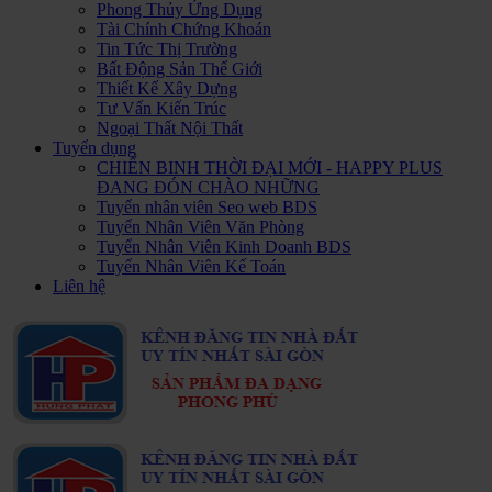
Phong Thủy Ứng Dụng
Tài Chính Chứng Khoán
Tin Tức Thị Trường
Bất Động Sản Thế Giới
Thiết Kế Xây Dựng
Tư Vấn Kiến Trúc
Ngoại Thất Nội Thất
Tuyển dụng
CHIẾN BINH THỜI ĐẠI MỚI - HAPPY PLUS
ĐANG ĐÓN CHÀO NHỮNG
Tuyển nhân viên Seo web BDS
Tuyển Nhân Viên Văn Phòng
Tuyển Nhân Viên Kinh Doanh BDS
Tuyển Nhân Viên Kế Toán
Liên hệ