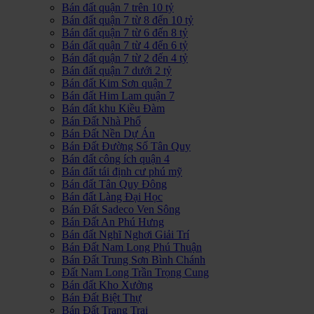
Bán đất quận 7 trên 10 tỷ
Bán đất quận 7 từ 8 đến 10 tỷ
Bán đất quận 7 từ 6 đến 8 tỷ
Bán đất quận 7 từ 4 đến 6 tỷ
Bán đất quận 7 từ 2 đến 4 tỷ
Bán đất quận 7 dưới 2 tỷ
Bán đất Kim Sơn quận 7
Bán đất Him Lam quận 7
Bán đất khu Kiều Đàm
Bán Đất Nhà Phố
Bán Đất Nền Dự Án
Bán Đất Đường Số Tân Quy
Bán đất công ích quận 4
Bán đất tái định cư phú mỹ
Bán đất Tân Quy Đông
Bán đất Làng Đại Học
Bán Đất Sadeco Ven Sông
Bán Đất An Phú Hưng
Bán đất Nghĩ Nghơi Giải Trí
Bán Đất Nam Long Phú Thuận
Bán Đất Trung Sơn Bình Chánh
Đất Nam Long Trần Trọng Cung
Bán đất Kho Xưởng
Bán Đất Biệt Thự
Bán Đất Trang Trại