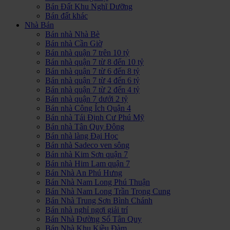
Bán Đất Khu Nghĩ Dưỡng
Bán đất khác
Nhà Bán
Bán nhà Nhà Bè
Bán nhà Cần Giờ
Bán nhà quận 7 trên 10 tỷ
Bán nhà quận 7 từ 8 đến 10 tỷ
Bán nhà quận 7 từ 6 đến 8 tỷ
Bán nhà quận 7 từ 4 đến 6 tỷ
Bán nhà quận 7 từ 2 đến 4 tỷ
Bán nhà quận 7 dưới 2 tỷ
Bán nhà Công Ích Quận 4
Bán nhà Tái Định Cư Phú Mỹ
Bán nhà Tân Quy Đông
Bán nhà làng Đại Học
Bán nhà Sadeco ven sông
Bán nhà Kim Sơn quận 7
Bán nhà Him Lam quận 7
Bán Nhà An Phú Hưng
Bán Nhà Nam Long Phú Thuận
Bán Nhà Nam Long Trần Trọng Cung
Bán Nhà Trung Sơn Bình Chánh
Bán nhà nghỉ ngơi giải trí
Bán Nhà Đường Số Tân Quy
Bán Nhà Khu Kiều Đàm