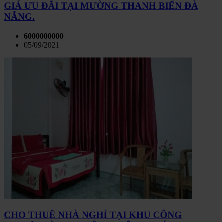
GIÁ ƯU ĐÃI TẠI MƯỜNG THANH BIỂN ĐÀ
NẴNG.
6000000000
05/09/2021
CHO THUÊ NHÀ NGHỈ TẠI KHU CÔNG