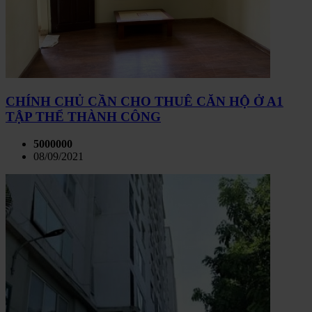
CHÍNH CHỦ CẦN CHO THUÊ CĂN HỘ Ở A1
TẬP THỂ THÀNH CÔNG
5000000
08/09/2021