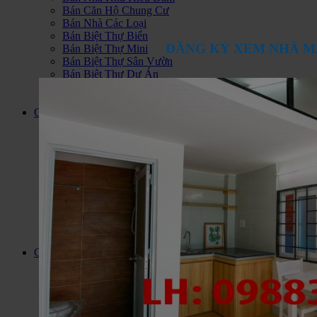
Bán Căn Hộ Chung Cư
Bán Nhà Các Loại
Bán Biệt Thự Biển
ĐĂNG KÝ XEM NHÀ M
Bán Biệt Thự Mini
Bán Biệt Thự Sân Vườn
Bán Biệt Thự Dự Án
Bán Nhà Trong Hẻm
Bán Nhà Phố Dự Án
Cho thuê
Cho Thuê Nhà Trong Hẻm
Cho Thuê Nhà Mặt Phố
Cho Thuê Căn Hộ Chung Cư
Cho Thuê Nhà Biệt Thự
Cho Thuê Văn Phòng
Cho Thuê Nhà Trọ Phòng Trọ
Cho Thuê Cửa Hàng - I Ốt
Cho Thuê Đất, Kho, Nhà Xưởng
Cho Thuê Nhà Làm Khách Sạn
Cho Thuê Căn Hộ Dịch Vụ
Căn Hộ Quận 7
Cho Thuê Căn Hộ Q7
Bán căn hộ Quận 7
Căn Hộ Hoàng Anh Thanh Bình
Căn Hộ Sunrise City
Hoàng Anh Gia Lai 1