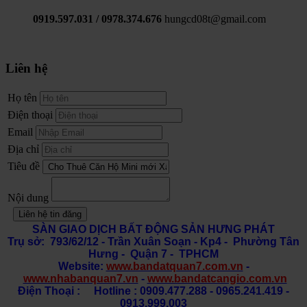
0919.597.031 / 0978.374.676
hungcd08t@gmail.com
Liên hệ
Họ tên
Điện thoại
Email
Địa chỉ
Tiêu đề
Nội dung
Liên hệ tin đăng
SÀN GIAO DỊCH BẤT ĐỘNG SẢN HƯNG PHÁT
Trụ sở: 793/62/12 - Trần Xuân Soạn
- Kp4 - Phường Tân
Hưng - Quận 7 - TPHCM
Website:
www.bandatquan7.com.vn
-
www.nhabanquan7.vn
-
www.bandatcangio.com.vn
Điện Thoại : Hotline : 0909.477.288 - 0965.241.419 -
0913.999.003