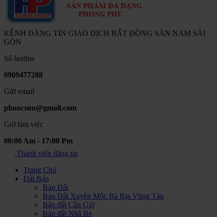
KÊNH ĐĂNG TIN GIAO DỊCH BẤT ĐỘNG SẢN NAM SÀI
GÒN
Số hotline
0909477288
Gửi email
phuocsuu@gmail.com
Giờ làm việc
08:00 Am - 17:00 Pm
Thành viên đăng tin
Trang Chủ
Đất Bán
Bán Đất
Bán Đất Xuyên Mộc Bà Rịa Vũng Tàu
Bán đất Cần Giờ
Bán đất Nhà Bè