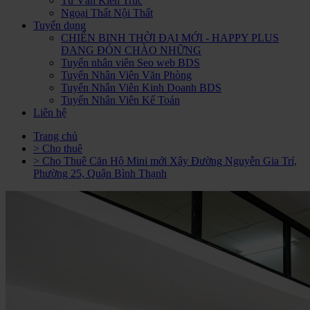
Tư Vấn Kiến Trúc
Ngoại Thất Nội Thất
Tuyển dụng
CHIẾN BINH THỜI ĐẠI MỚI - HAPPY PLUS
ĐANG ĐÓN CHÀO NHỮNG
Tuyển nhân viên Seo web BDS
Tuyển Nhân Viên Văn Phòng
Tuyển Nhân Viên Kinh Doanh BDS
Tuyển Nhân Viên Kế Toán
Liên hệ
Trang chủ
> Cho thuê
> Cho Thuê Căn Hộ Mini mới Xây Đường Nguyễn Gia Trí,
Phường 25, Quận Bình Thạnh