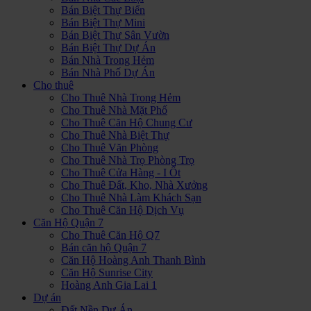
Bán Biệt Thự Biển
Bán Biệt Thự Mini
Bán Biệt Thự Sân Vườn
Bán Biệt Thự Dự Án
Bán Nhà Trong Hẻm
Bán Nhà Phố Dự Án
Cho thuê
Cho Thuê Nhà Trong Hẻm
Cho Thuê Nhà Mặt Phố
Cho Thuê Căn Hộ Chung Cư
Cho Thuê Nhà Biệt Thự
Cho Thuê Văn Phòng
Cho Thuê Nhà Trọ Phòng Trọ
Cho Thuê Cửa Hàng - I Ốt
Cho Thuê Đất, Kho, Nhà Xưởng
Cho Thuê Nhà Làm Khách Sạn
Cho Thuê Căn Hộ Dịch Vụ
Căn Hộ Quận 7
Cho Thuê Căn Hộ Q7
Bán căn hộ Quận 7
Căn Hộ Hoàng Anh Thanh Bình
Căn Hộ Sunrise City
Hoàng Anh Gia Lai 1
Dự án
Đất Nền Dự Án