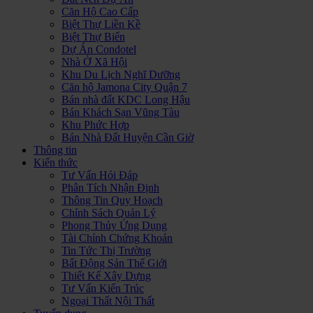
Căn Hộ Cao Cấp
Biệt Thự Liền Kề
Biệt Thự Biển
Dự Án Condotel
Nhà Ở Xã Hội
Khu Du Lịch Nghĩ Dưỡng
Căn hộ Jamona City Quận 7
Bán nhà đất KDC Long Hậu
Bán Khách Sạn Vũng Tàu
Khu Phức Hợp
Bán Nhà Đất Huyện Cần Giờ
Thông tin
Kiến thức
Tư Vấn Hỏi Đáp
Phân Tích Nhận Định
Thông Tin Quy Hoạch
Chính Sách Quản Lý
Phong Thủy Ứng Dụng
Tài Chính Chứng Khoán
Tin Tức Thị Trường
Bất Động Sản Thế Giới
Thiết Kế Xây Dựng
Tư Vấn Kiến Trúc
Ngoại Thất Nội Thất