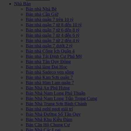
Nhà Bán
Bán nhà Nhà Bè
Bán nhà Cần Giờ
Bán nhà quận 7 trên 10 tỷ
Bán nhà quận 7 từ 8 đến 10 tỷ
Bán nhà quận 7 từ 6 đến 8 tỷ
Bán nhà quận 7 từ 4 đến 6 tỷ
Bán nhà quận 7 từ 2 đến 4 tỷ
Bán nhà quận 7 dưới 2 tỷ
Bán nhà Công Ích Quận 4
Bán nhà Tái Định Cư Phú Mỹ
Bán nhà Tân Quy Đông
Bán nhà làng Đại Học
Bán nhà Sadeco ven sông
Bán nhà Kim Sơn quận 7
Bán nhà Him Lam quận 7
Bán Nhà An Phú Hưng
Bán Nhà Nam Long Phú Thuận
Bán Nhà Nam Long Trần Trọng Cung
Bán Nhà Trung Sơn Bình Chánh
Bán nhà nghỉ ngơi giải trí
Bán Nhà Đường Số Tân Quy
Bán Nhà Khu Kiều Đàm
Bán Căn Hộ Chung Cư
Bán Nhà Các Loại