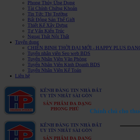
Phong Thủy Ứng Dụng
Tài Chính Chứng Khoán
Tin Tức Thị Trường
Bất Động Sản Thế Giới
Thiết Kế Xây Dựng
Tư Vấn Kiến Trúc
Ngoại Thất Nội Thất
Tuyển dụng
CHIẾN BINH THỜI ĐẠI MỚI - HAPPY PLUS Đ
Tuyển nhân viên Seo web BDS
Tuyển Nhân Viên Văn Phòng
Tuyển Nhân Viên Kinh Doanh BDS
Tuyển Nhân Viên Kế Toán
Liên hệ
Chính chủ cho thu