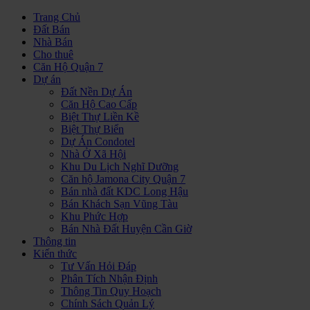
Trang Chủ
Đất Bán
Nhà Bán
Cho thuê
Căn Hộ Quận 7
Dự án
Đất Nền Dự Án
Căn Hộ Cao Cấp
Biệt Thự Liền Kề
Biệt Thự Biển
Dự Án Condotel
Nhà Ở Xã Hội
Khu Du Lịch Nghĩ Dưỡng
Căn hộ Jamona City Quận 7
Bán nhà đất KDC Long Hậu
Bán Khách Sạn Vũng Tàu
Khu Phức Hợp
Bán Nhà Đất Huyện Cần Giờ
Thông tin
Kiến thức
Tư Vấn Hỏi Đáp
Phân Tích Nhận Định
Thông Tin Quy Hoạch
Chính Sách Quản Lý