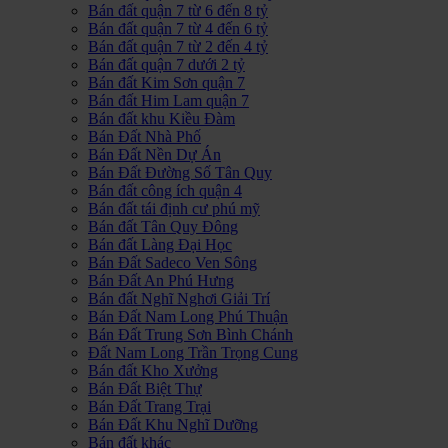
Bán đất quận 7 từ 6 đến 8 tỷ
Bán đất quận 7 từ 4 đến 6 tỷ
Bán đất quận 7 từ 2 đến 4 tỷ
Bán đất quận 7 dưới 2 tỷ
Bán đất Kim Sơn quận 7
Bán đất Him Lam quận 7
Bán đất khu Kiều Đàm
Bán Đất Nhà Phố
Bán Đất Nền Dự Án
Bán Đất Đường Số Tân Quy
Bán đất công ích quận 4
Bán đất tái định cư phú mỹ
Bán đất Tân Quy Đông
Bán đất Làng Đại Học
Bán Đất Sadeco Ven Sông
Bán Đất An Phú Hưng
Bán đất Nghĩ Nghơi Giải Trí
Bán Đất Nam Long Phú Thuận
Bán Đất Trung Sơn Bình Chánh
Đất Nam Long Trần Trọng Cung
Bán đất Kho Xưởng
Bán Đất Biệt Thự
Bán Đất Trang Trại
Bán Đất Khu Nghĩ Dưỡng
Bán đất khác