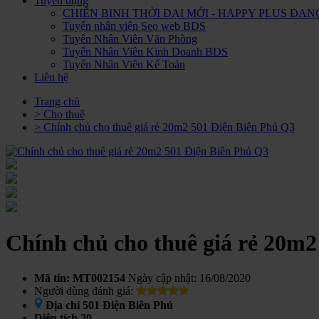
Tuyển dụng
CHIẾN BINH THỜI ĐẠI MỚI - HAPPY PLUS Đ
Tuyển nhân viên Seo web BDS
Tuyển Nhân Viên Văn Phòng
Tuyển Nhân Viên Kinh Doanh BDS
Tuyển Nhân Viên Kế Toán
Liên hệ
Trang chủ
> Cho thuê
> Chính chủ cho thuê giá rẻ 20m2 501 Điện Biên Phủ Q3
Chính chủ cho thuê giá rẻ 20m2
Mã tin: MT002154
Ngày cập nhật: 16/08/2020
Người dùng đánh giá:
Địa chỉ
501 Điện Biên Phủ
Diện tích
20