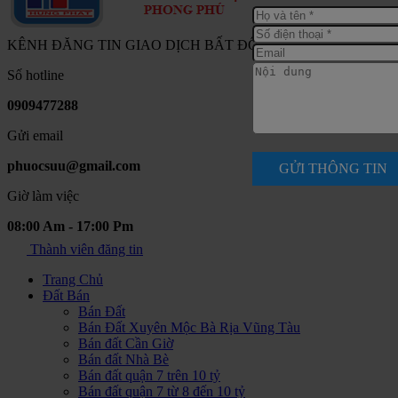
KÊNH ĐĂNG TIN GIAO DỊCH BẤT ĐỘNG SẢN NAM SÀI G
Số hotline
0909477288
Gửi email
phuocsuu@gmail.com
GỬI THÔNG TIN
Giờ làm việc
08:00 Am - 17:00 Pm
Thành viên đăng tin
Trang Chủ
Đất Bán
Bán Đất
Bán Đất Xuyên Mộc Bà Rịa Vũng Tàu
Bán đất Cần Giờ
Bán đất Nhà Bè
Bán đất quận 7 trên 10 tỷ
Bán đất quận 7 từ 8 đến 10 tỷ