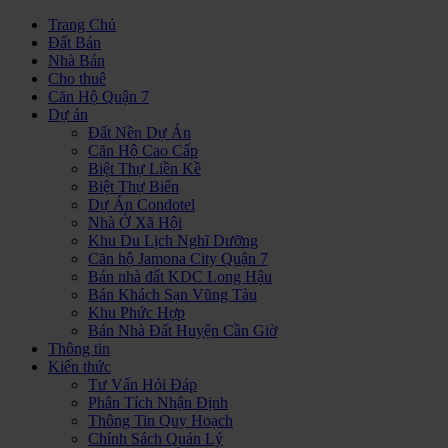
Trang Chủ
Đất Bán
Nhà Bán
Cho thuê
Căn Hộ Quận 7
Dự án
Đất Nền Dự Án
Căn Hộ Cao Cấp
Biệt Thự Liền Kề
Biệt Thự Biển
Dự Án Condotel
Nhà Ở Xã Hội
Khu Du Lịch Nghĩ Dưỡng
Căn hộ Jamona City Quận 7
Bán nhà đất KDC Long Hậu
Bán Khách Sạn Vũng Tàu
Khu Phức Hợp
Bán Nhà Đất Huyện Cần Giờ
Thông tin
Kiến thức
Tư Vấn Hỏi Đáp
Phân Tích Nhận Định
Thông Tin Quy Hoạch
Chính Sách Quản Lý