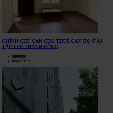
CHÍNH CHỦ CẦN CHO THUÊ CĂN HỘ Ở A1
TẬP THỂ THÀNH CÔNG
5000000
08/09/2021