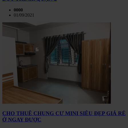
0000
01/09/2021
CHO THUÊ CHUNG CƯ MINI SIÊU ĐẸP GIÁ RẺ
Ở NGAY ĐƯỢC