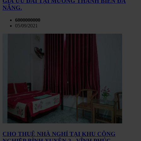
GIÁ ƯU ĐÃI TẠI MƯỜNG THANH BIỂN ĐÀ
NẴNG.
6000000000
05/09/2021
CHO THUÊ NHÀ NGHỈ TẠI KHU CÔNG
NGHIỆP BÌNH XUYÊN 2 - VĨNH PHÚC