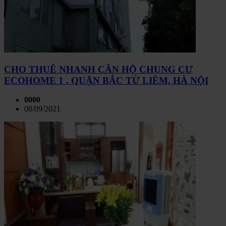
CHO THUÊ NHANH CĂN HỘ CHUNG CƯ
ECOHOME 1 , QUẬN BẮC TỪ LIÊM, HÀ NỘI
0000
08/09/2021