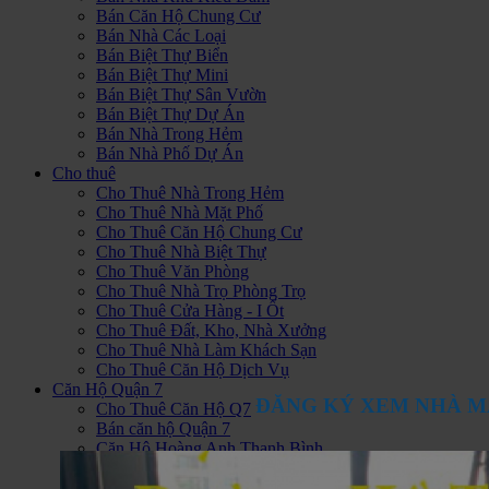
Bán Căn Hộ Chung Cư
Bán Nhà Các Loại
Bán Biệt Thự Biển
Bán Biệt Thự Mini
Bán Biệt Thự Sân Vườn
Bán Biệt Thự Dự Án
Bán Nhà Trong Hẻm
Bán Nhà Phố Dự Án
Cho thuê
Cho Thuê Nhà Trong Hẻm
Cho Thuê Nhà Mặt Phố
Cho Thuê Căn Hộ Chung Cư
Cho Thuê Nhà Biệt Thự
Cho Thuê Văn Phòng
Cho Thuê Nhà Trọ Phòng Trọ
Cho Thuê Cửa Hàng - I Ốt
Cho Thuê Đất, Kho, Nhà Xưởng
Cho Thuê Nhà Làm Khách Sạn
Cho Thuê Căn Hộ Dịch Vụ
Căn Hộ Quận 7
ĐĂNG KÝ XEM NHÀ M
Cho Thuê Căn Hộ Q7
Bán căn hộ Quận 7
Căn Hộ Hoàng Anh Thanh Bình
Căn Hộ Sunrise City
Hoàng Anh Gia Lai 1