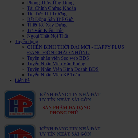
Phong Thủy Ứng Dụng
Tài Chính Chứng Khoán
Tin Tức Thị Trường
Bất Động Sản Thế Giới
Thiết Kế Xây Dựng
Tư Vấn Kiến Trúc
Ngoại Thất Nội Thất
Tuyển dụng
CHIẾN BINH THỜI ĐẠI MỚI - HAPPY PLUS
ĐANG ĐÓN CHÀO NHỮNG
Tuyển nhân viên Seo web BDS
Tuyển Nhân Viên Văn Phòng
Tuyển Nhân Viên Kinh Doanh BDS
Tuyển Nhân Viên Kế Toán
Liên hệ