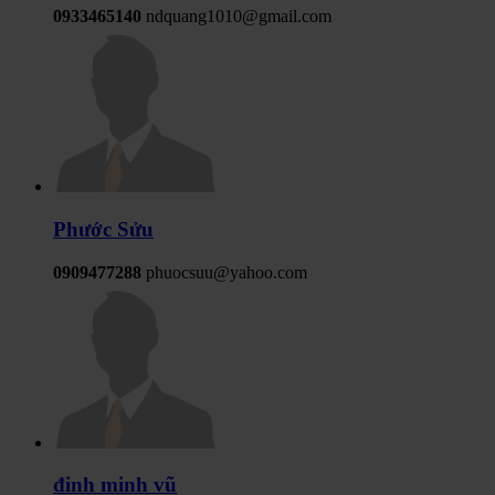
0933465140
ndquang1010@gmail.com
Phước Sửu
0909477288
phuocsuu@yahoo.com
đinh minh vũ