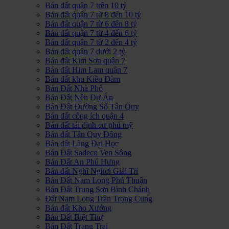
Bán đất quận 7 trên 10 tỷ
Bán đất quận 7 từ 8 đến 10 tỷ
Bán đất quận 7 từ 6 đến 8 tỷ
Bán đất quận 7 từ 4 đến 6 tỷ
Bán đất quận 7 từ 2 đến 4 tỷ
Bán đất quận 7 dưới 2 tỷ
Bán đất Kim Sơn quận 7
Bán đất Him Lam quận 7
Bán đất khu Kiều Đàm
Bán Đất Nhà Phố
Bán Đất Nền Dự Án
Bán Đất Đường Số Tân Quy
Bán đất công ích quận 4
Bán đất tái định cư phú mỹ
Bán đất Tân Quy Đông
Bán đất Làng Đại Học
Bán Đất Sadeco Ven Sông
Bán Đất An Phú Hưng
Bán đất Nghĩ Nghơi Giải Trí
Bán Đất Nam Long Phú Thuận
Bán Đất Trung Sơn Bình Chánh
Đất Nam Long Trần Trọng Cung
Bán đất Kho Xưởng
Bán Đất Biệt Thự
Bán Đất Trang Trại