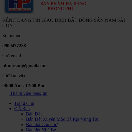
KÊNH ĐĂNG TIN GIAO DỊCH BẤT ĐỘNG SẢN NAM SÀI
GÒN
Số hotline
0909477288
Gửi email
phuocsuu@gmail.com
Giờ làm việc
08:00 Am - 17:00 Pm
Thành viên đăng tin
Trang Chủ
Đất Bán
Bán Đất
Bán Đất Xuyên Mộc Bà Rịa Vũng Tàu
Bán đất Cần Giờ
Bán đất Nhà Bè