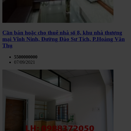
Cần bán hoặc cho thuê nhà số 8, khu nhà thương
mại Vĩnh Ninh, Đường Đào Sư Tích, P.Hoàng Văn
Thụ
5500000000
07/09/2021