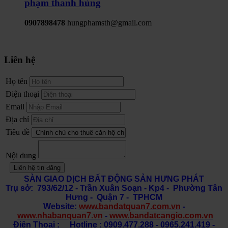
phạm thanh hùng
0907898478
hungphamsth@gmail.com
Liên hệ
Họ tên
Điện thoại
Email
Địa chỉ
Tiêu đề
Nội dung
Liên hệ tin đăng
SÀN GIAO DỊCH BẤT ĐỘNG SẢN HƯNG PHÁT
Trụ sở: 793/62/12 - Trần Xuân Soạn
- Kp4 - Phường Tân
Hưng - Quận 7 - TPHCM
Website:
www.bandatquan7.com.vn
-
www.nhabanquan7.vn
-
www.bandatcangio.com.vn
Điện Thoại : Hotline : 0909.477.288 - 0965.241.419 -