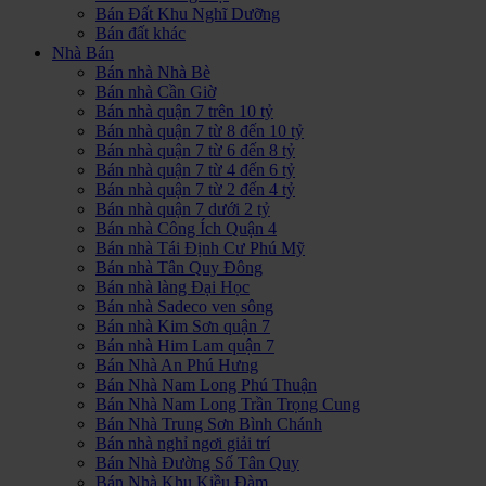
Bán Đất Khu Nghĩ Dưỡng
Bán đất khác
Nhà Bán
Bán nhà Nhà Bè
Bán nhà Cần Giờ
Bán nhà quận 7 trên 10 tỷ
Bán nhà quận 7 từ 8 đến 10 tỷ
Bán nhà quận 7 từ 6 đến 8 tỷ
Bán nhà quận 7 từ 4 đến 6 tỷ
Bán nhà quận 7 từ 2 đến 4 tỷ
Bán nhà quận 7 dưới 2 tỷ
Bán nhà Công Ích Quận 4
Bán nhà Tái Định Cư Phú Mỹ
Bán nhà Tân Quy Đông
Bán nhà làng Đại Học
Bán nhà Sadeco ven sông
Bán nhà Kim Sơn quận 7
Bán nhà Him Lam quận 7
Bán Nhà An Phú Hưng
Bán Nhà Nam Long Phú Thuận
Bán Nhà Nam Long Trần Trọng Cung
Bán Nhà Trung Sơn Bình Chánh
Bán nhà nghỉ ngơi giải trí
Bán Nhà Đường Số Tân Quy
Bán Nhà Khu Kiều Đàm