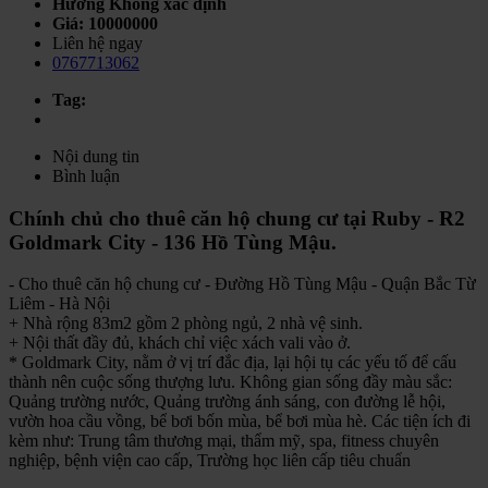
Hướng
Không xác định
Giá:
10000000
Liên hệ ngay
0767713062
Tag:
Nội dung tin
Bình luận
Chính chủ cho thuê căn hộ chung cư tại Ruby - R2
Goldmark City - 136 Hồ Tùng Mậu.
- Cho thuê căn hộ chung cư - Đường Hồ Tùng Mậu - Quận Bắc Từ
Liêm - Hà Nội
+ Nhà rộng 83m2 gồm 2 phòng ngủ, 2 nhà vệ sinh.
+ Nội thất đầy đủ, khách chỉ việc xách vali vào ở.
* Goldmark City, nằm ở vị trí đắc địa, lại hội tụ các yếu tố để cấu
thành nên cuộc sống thượng lưu. Không gian sống đầy màu sắc:
Quảng trường nước, Quảng trường ánh sáng, con đường lễ hội,
vườn hoa cầu vồng, bể bơi bốn mùa, bể bơi mùa hè. Các tiện ích đi
kèm như: Trung tâm thương mại, thẩm mỹ, spa, fitness chuyên
nghiệp, bệnh viện cao cấp, Trường học liên cấp tiêu chuẩn