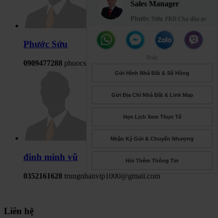
Sales Manager
Phước Sửu
PKD Chủ đầu tư
Phước Sửu
Hoặc
0909477288
phuocsuu@yahoo.com
Gửi Hình Nhà Đất & Sổ Hồng
Gửi Địa Chỉ Nhà Đất & Link Map
Hẹn Lịch Xem Thực Tế
Nhận Ký Gửi & Chuyển Nhượng
đinh minh vũ
Hỏi Thêm Thông Tin
0352161628
trungnhanvip1000@gmail.com
Liên hệ