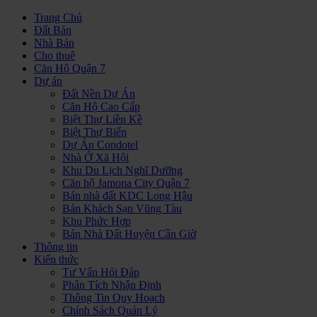
Trang Chủ
Đất Bán
Nhà Bán
Cho thuê
Căn Hộ Quận 7
Dự án
Đất Nền Dự Án
Căn Hộ Cao Cấp
Biệt Thự Liền Kề
Biệt Thự Biển
Dự Án Condotel
Nhà Ở Xã Hội
Khu Du Lịch Nghĩ Dưỡng
Căn hộ Jamona City Quận 7
Bán nhà đất KDC Long Hậu
Bán Khách Sạn Vũng Tàu
Khu Phức Hợp
Bán Nhà Đất Huyện Cần Giờ
Thông tin
Kiến thức
Tư Vấn Hỏi Đáp
Phân Tích Nhận Định
Thông Tin Quy Hoạch
Chính Sách Quản Lý