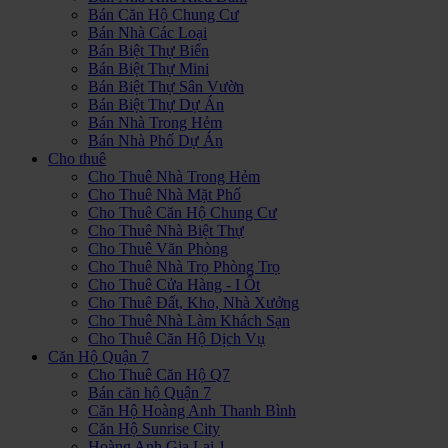
Bán Căn Hộ Chung Cư
Bán Nhà Các Loại
Bán Biệt Thự Biển
Bán Biệt Thự Mini
Bán Biệt Thự Sân Vườn
Bán Biệt Thự Dự Án
Bán Nhà Trong Hẻm
Bán Nhà Phố Dự Án
Cho thuê
Cho Thuê Nhà Trong Hẻm
Cho Thuê Nhà Mặt Phố
Cho Thuê Căn Hộ Chung Cư
Cho Thuê Nhà Biệt Thự
Cho Thuê Văn Phòng
Cho Thuê Nhà Trọ Phòng Trọ
Cho Thuê Cửa Hàng - I Ốt
Cho Thuê Đất, Kho, Nhà Xưởng
Cho Thuê Nhà Làm Khách Sạn
Cho Thuê Căn Hộ Dịch Vụ
Căn Hộ Quận 7
Cho Thuê Căn Hộ Q7
Bán căn hộ Quận 7
Căn Hộ Hoàng Anh Thanh Bình
Căn Hộ Sunrise City
Hoàng Anh Gia Lai 1