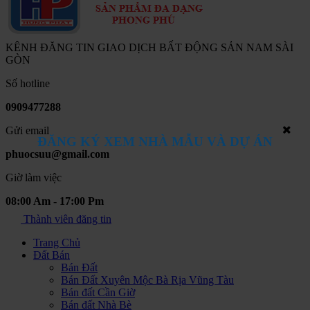
KÊNH ĐĂNG TIN GIAO DỊCH BẤT ĐỘNG SẢN NAM SÀI
GÒN
Số hotline
0909477288
Gửi email
ĐĂNG KÝ XEM NHÀ MẪU VÀ DỰ ÁN
phuocsuu@gmail.com
Giờ làm việc
08:00 Am - 17:00 Pm
Thành viên đăng tin
Trang Chủ
Đất Bán
Bán Đất
Bán Đất Xuyên Mộc Bà Rịa Vũng Tàu
Bán đất Cần Giờ
Bán đất Nhà Bè