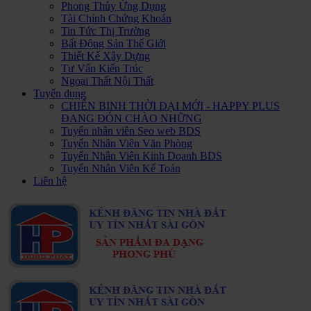
Phong Thủy Ứng Dụng
Tài Chính Chứng Khoán
Tin Tức Thị Trường
Bất Động Sản Thế Giới
Thiết Kế Xây Dựng
Tư Vấn Kiến Trúc
Ngoại Thất Nội Thất
Tuyển dụng
CHIẾN BINH THỜI ĐẠI MỚI - HAPPY PLUS
ĐANG ĐÓN CHÀO NHỮNG
Tuyển nhân viên Seo web BDS
Tuyển Nhân Viên Văn Phòng
Tuyển Nhân Viên Kinh Doanh BDS
Tuyển Nhân Viên Kế Toán
Liên hệ