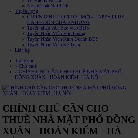
Tư Vấn Kiến Trúc
Ngoại Thất Nội Thất
Tuyển dụng
CHIẾN BINH THỜI ĐẠI MỚI - HAPPY PLUS
ĐANG ĐÓN CHÀO NHỮNG
Tuyển nhân viên Seo web BDS
Tuyển Nhân Viên Văn Phòng
Tuyển Nhân Viên Kinh Doanh BDS
Tuyển Nhân Viên Kế Toán
Liên hệ
Trang chủ
> Cho thuê
> CHÍNH CHỦ CẦN CHO THUÊ NHÀ MẶT PHỐ
ĐỒNG XUÂN - HOÀN KIẾM - HÀ NỘI
CHÍNH CHỦ CẦN CHO
THUÊ NHÀ MẶT PHỐ ĐỒNG
XUÂN - HOÀN KIẾM - HÀ