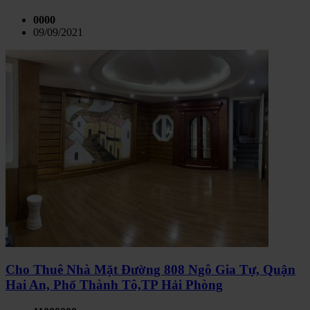
0000
09/09/2021
Cho Thuê Nhà Mặt Đường 808 Ngô Gia Tự, Quận
Hai An, Phố Thành Tô,TP Hải Phòng