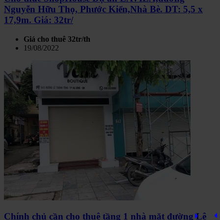
Nguyễn Hữu Thọ, Phước Kiển,Nhà Bè. DT: 5,5 x
17,9m. Giá: 32tr/
Giá cho thuê 32tr/th
19/08/2022
Chính chủ cần cho thuê tầng 1 nhà mặt đường Lê