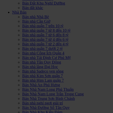
Bán Đất Khu Nghĩ Dưỡng
Bán đất khác
Nhà Bán
Bán nhà Nhà Bè
Bán nhà Cần Giờ
Bán nhà quận 7 trên 10 tỷ
Bán nhà quận 7 từ 8 đến 10 tỷ
Bán nhà quận 7 từ 6 đến 8 tỷ
Bán nhà quận 7 từ 4 đến 6 tỷ
Bán nhà quận 7 từ 2 đến 4 tỷ
Bán nhà quận 7 dưới 2 tỷ
Bán nhà Công Ích Quận 4
Bán nhà Tái Định Cư Phú Mỹ
Bán nhà Tân Quy Đông
Bán nhà làng Đại Học
Bán nhà Sadeco ven sông
Bán nhà Kim Sơn quận 7
Bán nhà Him Lam quận 7
Bán Nhà An Phú Hưng
Bán Nhà Nam Long Phú Thuận
Bán Nhà Nam Long Trần Trọng Cung
Bán Nhà Trung Sơn Bình Chánh
Bán nhà nghỉ ngơi giải trí
Bán Nhà Đường Số Tân Quy
Bán Nhà Khu Kiều Đàm