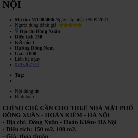
NỘI
Mã tin: MT005066
Ngày cập nhật: 08/09/2021
Người dùng đánh giá:
Địa chỉ
Đồng Xuân
Diện tích
150
Kết cấu
1
Hướng
Đông Nam
Giá:
-1000
Liên hệ ngay
0793267712
Tag:
Nội dung tin
Bình luận
CHÍNH CHỦ CẦN CHO THUÊ NHÀ MẶT PHỐ
ĐỒNG XUÂN - HOÀN KIẾM - HÀ NỘI
- Địa chỉ: Đồng Xuân - Hoàn Kiếm- Hà Nội
- Diện tích: 150 m2, 100 m2,
- Giá: thỏa thuận