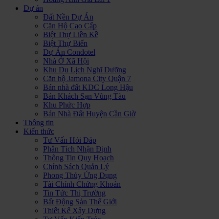
Dự án
Đất Nền Dự Án
Căn Hộ Cao Cấp
Biệt Thự Liền Kề
Biệt Thự Biển
Dự Án Condotel
Nhà Ở Xã Hội
Khu Du Lịch Nghĩ Dưỡng
Căn hộ Jamona City Quận 7
Bán nhà đất KDC Long Hậu
Bán Khách Sạn Vũng Tàu
Khu Phức Hợp
Bán Nhà Đất Huyện Cần Giờ
Thông tin
Kiến thức
Tư Vấn Hỏi Đáp
Phân Tích Nhận Định
Thông Tin Quy Hoạch
Chính Sách Quản Lý
Phong Thủy Ứng Dụng
Tài Chính Chứng Khoán
Tin Tức Thị Trường
Bất Động Sản Thế Giới
Thiết Kế Xây Dựng