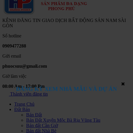
KÊNH ĐĂNG TIN GIAO DỊCH BẤT ĐỘNG SẢN NAM SÀI
GÒN
Số hotline
0909477288
Gửi email
phuocsuu@gmail.com
Giờ làm việc
08:00 Am - 17:00 Pm
ĐĂNG KÝ XEM NHÀ MẪU VÀ DỰ ÁN
Thành viên đăng tin
Trang Chủ
Đất Bán
Bán Đất
Bán Đất Xuyên Mộc Bà Rịa Vũng Tàu
Bán đất Cần Giờ
Bán đất Nhà Bè