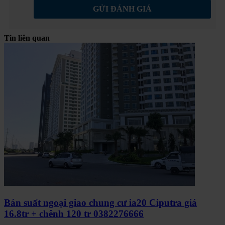
GỬI ĐÁNH GIÁ
Tin liên quan
Bán suất ngoại giao chung cư ia20 Ciputra giá
16.8tr + chênh 120 tr 0382276666