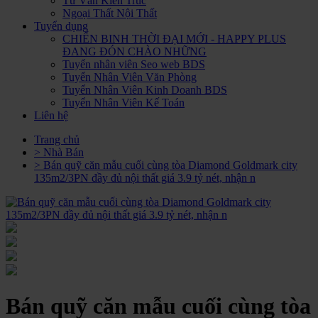
Tư Vấn Kiến Trúc
Ngoại Thất Nội Thất
Tuyển dụng
CHIẾN BINH THỜI ĐẠI MỚI - HAPPY PLUS
ĐANG ĐÓN CHÀO NHỮNG
Tuyển nhân viên Seo web BDS
Tuyển Nhân Viên Văn Phòng
Tuyển Nhân Viên Kinh Doanh BDS
Tuyển Nhân Viên Kế Toán
Liên hệ
Trang chủ
> Nhà Bán
> Bán quỹ căn mẫu cuối cùng tòa Diamond Goldmark city
135m2/3PN đầy đủ nội thất giá 3.9 tỷ nét, nhận n
Bán quỹ căn mẫu cuối cùng tòa