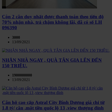
Còn 2 căn duy nhất được thanh toán theo tiến độ
70% nhận nhà, trả chậm không lãi, đã có sổ LH
096390
3000
13/09/2021
NHẬN NHÀ NGAY , QUÀ TÂN GIA LÊN ĐẾN
150 TRIỆU.
1900000000
13/09/2021
Căn hộ cao cấp Astral City Bình Dương giá chỉ từ
1,8 tỷ/ căn ,mặt tiền quốc lộ 13 ,view thượng đỉnh