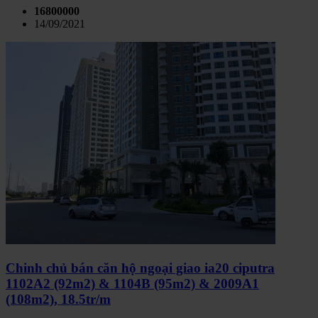
16800000
14/09/2021
Chinh chủ bán căn hộ ngoại giao ia20 ciputra
1102A2 (92m2) & 1104B (95m2) & 2009A1
(108m2), 18.5tr/m