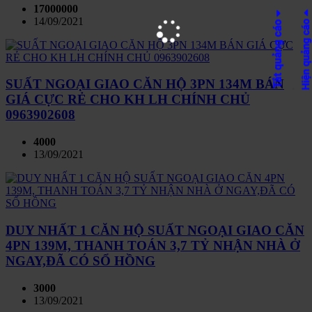
17000000
14/09/2021
SUẤT NGOẠI GIAO CĂN HỘ 3PN 134M BÁN
GIÁ CỰC RẺ CHO KH LH CHÍNH CHỦ
0963902608
4000
13/09/2021
DUY NHẤT 1 CĂN HỘ SUẤT NGOẠI GIAO CĂN
4PN 139M, THANH TOÁN 3,7 TỶ NHẬN NHÀ Ở
NGAY,ĐÃ CÓ SỔ HỒNG
3000
13/09/2021