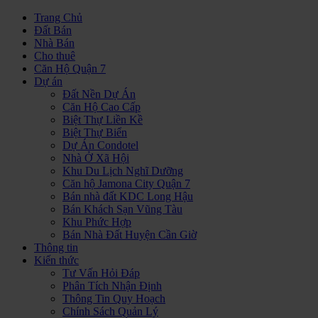
Trang Chủ
Đất Bán
Nhà Bán
Cho thuê
Căn Hộ Quận 7
Dự án
Đất Nền Dự Án
Căn Hộ Cao Cấp
Biệt Thự Liền Kề
Biệt Thự Biển
Dự Án Condotel
Nhà Ở Xã Hội
Khu Du Lịch Nghĩ Dưỡng
Căn hộ Jamona City Quận 7
Bán nhà đất KDC Long Hậu
Bán Khách Sạn Vũng Tàu
Khu Phức Hợp
Bán Nhà Đất Huyện Cần Giờ
Thông tin
Kiến thức
Tư Vấn Hỏi Đáp
Phân Tích Nhận Định
Thông Tin Quy Hoạch
Chính Sách Quản Lý