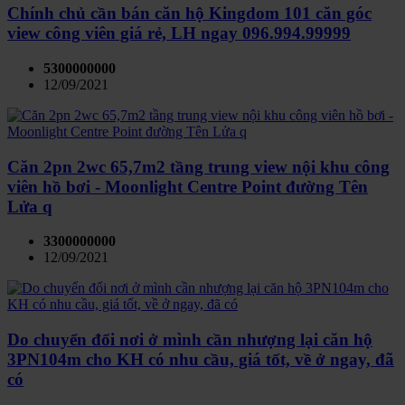
Chính chủ cần bán căn hộ Kingdom 101 căn góc
view công viên giá rẻ, LH ngay 096.994.99999
5300000000
12/09/2021
Căn 2pn 2wc 65,7m2 tầng trung view nội khu công
viên hồ bơi - Moonlight Centre Point đường Tên
Lửa q
3300000000
12/09/2021
Do chuyển đổi nơi ở mình cần nhượng lại căn hộ
3PN104m cho KH có nhu cầu, giá tốt, về ở ngay, đã
có