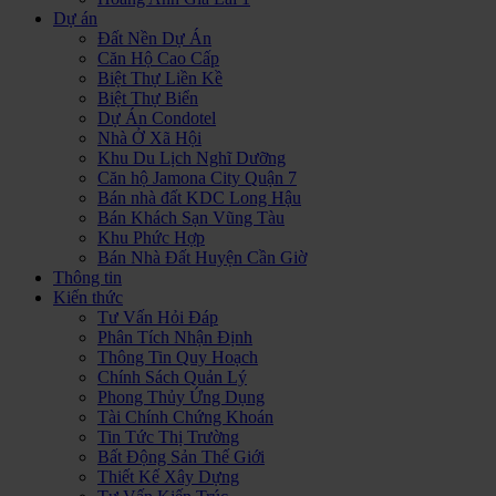
Dự án
Đất Nền Dự Án
Căn Hộ Cao Cấp
Biệt Thự Liền Kề
Biệt Thự Biển
Dự Án Condotel
Nhà Ở Xã Hội
Khu Du Lịch Nghĩ Dưỡng
Căn hộ Jamona City Quận 7
Bán nhà đất KDC Long Hậu
Bán Khách Sạn Vũng Tàu
Khu Phức Hợp
Bán Nhà Đất Huyện Cần Giờ
Thông tin
Kiến thức
Tư Vấn Hỏi Đáp
Phân Tích Nhận Định
Thông Tin Quy Hoạch
Chính Sách Quản Lý
Phong Thủy Ứng Dụng
Tài Chính Chứng Khoán
Tin Tức Thị Trường
Bất Động Sản Thế Giới
Thiết Kế Xây Dựng