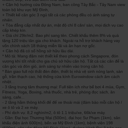
+ Căn hộ hướng cửa Đông Nam, ban công Tây Bắc - Tây Nam view
toàn bộ khu vực Mỹ Đình,
+ Thiết kế căn góc 3 ngủ tất cả các phòng đều có ánh sáng tự
nhiên.
+ Tòa đẳng cấp nhất dự án, mật độ chỉ 8 căn/ sàn, mọi dịch vụ cao
cấp khép kín.
+ Giá chỉ 29tr/m2. Bao phí sang tên. Chiết khấu thêm 8% và quà
tặng 120 triệu tân gia cho khách. Ngoài ra hỗ trợ khách hàng vay
vốn chính sách 18 tháng miễn lãi và ân hạn nợ gốc.
+ Căn hộ đã có sổ hồng sở hữu lâu dài.
* Mô tả: Mang đậm nét thiết kế theo phong cách Singapore, đón
vượng khí tốt nhất cho gia chủ sở hữu căn hộ. Tất cả các căn để là
căn góc và đón gió, ánh sáng tự nhiên vào trong căn hộ.
* Bàn giao full nội thất đèn điện, thiết bị nhà vệ sinh nóng lạnh, sàn
gỗ, trần thạch cao, hệ thống cửa kính Eurowindow cách âm cách
nhiệt...
- 3 tầng trung tâm thương mại: Full tiện ích như bể bơi 4 mùa, Gym,
Fitness, Yoga, Boxing, nhà thuốc, nhà trẻ, phòng đọc sách, ăn
sáng, cafe...
- 2 tầng hầm thông khối đế để xe thoải mái (đảm bảo mỗi căn hộ /
xe ô tô và 2 xe máy.
- Phí dịch vụ: 8,2 nghìn/m2, ô tô 1.1 triệu/xe, 66k/xe máy.
- Gần: Đại học Thương Mại (500m), đại học Sư Phạm (1km), sân
khấu điện ảnh 600(m), bến xe Mỹ Đình (1km), bệnh viện 198
(600m), sân vận động Mỹ Đình (1km), đường Vành Đai 3 trên cao