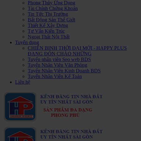
Phong Thủy Ứng Dụng
Tài Chính Chứng Khoán
Tin Tức Thị Trường
Bất Động Sản Thế Giới
Thiết Kế Xây Dựng
Tư Vấn Kiến Trúc
Ngoại Thất Nội Thất
Tuyển dụng
CHIẾN BINH THỜI ĐẠI MỚI - HAPPY PLUS
ĐANG ĐÓN CHÀO NHỮNG
Tuyển nhân viên Seo web BDS
Tuyển Nhân Viên Văn Phòng
Tuyển Nhân Viên Kinh Doanh BDS
Tuyển Nhân Viên Kế Toán
Liên hệ