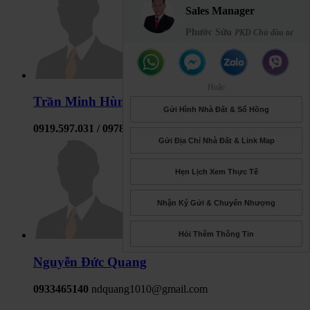
Sales Manager
Phước Sửu
PKD Chủ đầu tư
Hoặc
Trần Minh Hùng
Gửi Hình Nhà Đất & Sổ Hồng
0919.597.031 / 0978.374.676
hungcd08t@gmail.com
Gửi Địa Chỉ Nhà Đất & Link Map
Hẹn Lịch Xem Thực Tế
Nhận Ký Gửi & Chuyển Nhượng
Hỏi Thêm Thông Tin
Nguyễn Đức Quang
0933465140
ndquang1010@gmail.com