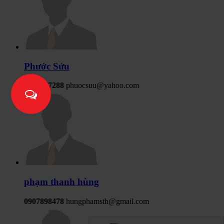
Phước Sửu
0909477288
phuocsuu@yahoo.com
phạm thanh hùng
0907898478
hungphamsth@gmail.com