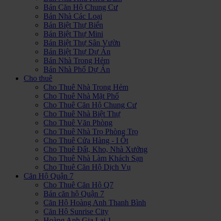
Bán Căn Hộ Chung Cư
Bán Nhà Các Loại
Bán Biệt Thự Biển
Bán Biệt Thự Mini
Bán Biệt Thự Sân Vườn
Bán Biệt Thự Dự Án
Bán Nhà Trong Hẻm
Bán Nhà Phố Dự Án
Cho thuê
Cho Thuê Nhà Trong Hẻm
Cho Thuê Nhà Mặt Phố
Cho Thuê Căn Hộ Chung Cư
Cho Thuê Nhà Biệt Thự
Cho Thuê Văn Phòng
Cho Thuê Nhà Trọ Phòng Trọ
Cho Thuê Cửa Hàng - I Ốt
Cho Thuê Đất, Kho, Nhà Xưởng
Cho Thuê Nhà Làm Khách Sạn
Cho Thuê Căn Hộ Dịch Vụ
Căn Hộ Quận 7
Cho Thuê Căn Hộ Q7
Bán căn hộ Quận 7
Căn Hộ Hoàng Anh Thanh Bình
Căn Hộ Sunrise City
Hoàng Anh Gia Lai 1