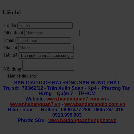
Liên hệ
Họ tên
Điện thoại
Email
Địa chỉ
Tiêu đề
Nội dung
Liên hệ tin đăng
SÀN GIAO DỊCH BẤT ĐỘNG SẢN HƯNG PHÁT
Trụ sở: 793/62/12 - Trần Xuân Soạn
- Kp4 - Phường Tân
Hưng - Quận 7 - TPHCM
Website:
www.bandatquan7.com.vn
-
www.nhabanquan7.vn
-
www.bandatcangio.com.vn
Điện Thoại : Hotline : 0909.477.288 - 0965.241.419 -
0913.999.003
Phước Sửu -
www.batdongsanhungphat.vn