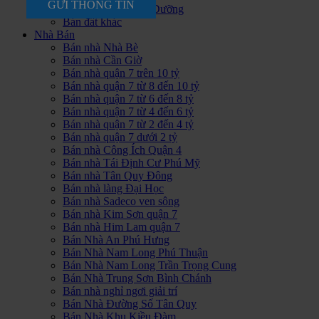
GỬI THÔNG TIN
Bán Đất Khu Nghĩ Dưỡng
Bán đất khác
Nhà Bán
Bán nhà Nhà Bè
Bán nhà Cần Giờ
Bán nhà quận 7 trên 10 tỷ
Bán nhà quận 7 từ 8 đến 10 tỷ
Bán nhà quận 7 từ 6 đến 8 tỷ
Bán nhà quận 7 từ 4 đến 6 tỷ
Bán nhà quận 7 từ 2 đến 4 tỷ
Bán nhà quận 7 dưới 2 tỷ
Bán nhà Công Ích Quận 4
Bán nhà Tái Định Cư Phú Mỹ
Bán nhà Tân Quy Đông
Bán nhà làng Đại Học
Bán nhà Sadeco ven sông
Bán nhà Kim Sơn quận 7
Bán nhà Him Lam quận 7
Bán Nhà An Phú Hưng
Bán Nhà Nam Long Phú Thuận
Bán Nhà Nam Long Trần Trọng Cung
Bán Nhà Trung Sơn Bình Chánh
Bán nhà nghỉ ngơi giải trí
Bán Nhà Đường Số Tân Quy
Bán Nhà Khu Kiều Đàm