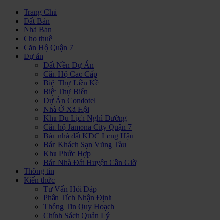
Trang Chủ
Đất Bán
Nhà Bán
Cho thuê
Căn Hộ Quận 7
Dự án
Đất Nền Dự Án
Căn Hộ Cao Cấp
Biệt Thự Liền Kề
Biệt Thự Biển
Dự Án Condotel
Nhà Ở Xã Hội
Khu Du Lịch Nghĩ Dưỡng
Căn hộ Jamona City Quận 7
Bán nhà đất KDC Long Hậu
Bán Khách Sạn Vũng Tàu
Khu Phức Hợp
Bán Nhà Đất Huyện Cần Giờ
Thông tin
Kiến thức
Tư Vấn Hỏi Đáp
Phân Tích Nhận Định
Thông Tin Quy Hoạch
Chính Sách Quản Lý