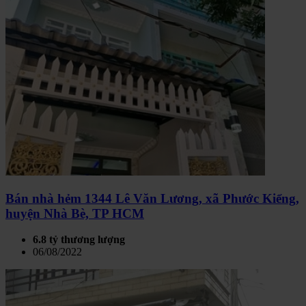
Bán nhà hẻm 1344 Lê Văn Lương, xã Phước Kiểng,
huyện Nhà Bè, TP HCM
6.8 tỷ thương lượng
06/08/2022