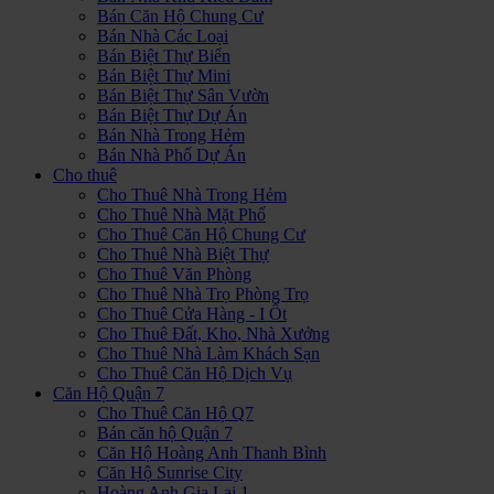
Bán Căn Hộ Chung Cư
Bán Nhà Các Loại
Bán Biệt Thự Biển
Bán Biệt Thự Mini
Bán Biệt Thự Sân Vườn
Bán Biệt Thự Dự Án
Bán Nhà Trong Hẻm
Bán Nhà Phố Dự Án
Cho thuê
Cho Thuê Nhà Trong Hẻm
Cho Thuê Nhà Mặt Phố
Cho Thuê Căn Hộ Chung Cư
Cho Thuê Nhà Biệt Thự
Cho Thuê Văn Phòng
Cho Thuê Nhà Trọ Phòng Trọ
Cho Thuê Cửa Hàng - I Ốt
Cho Thuê Đất, Kho, Nhà Xưởng
Cho Thuê Nhà Làm Khách Sạn
Cho Thuê Căn Hộ Dịch Vụ
Căn Hộ Quận 7
Cho Thuê Căn Hộ Q7
Bán căn hộ Quận 7
Căn Hộ Hoàng Anh Thanh Bình
Căn Hộ Sunrise City
Hoàng Anh Gia Lai 1