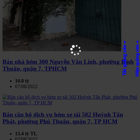
Bán nhà hẻm 300 Nguyễn Văn Linh, phường Bình
Thuận, quận 7, TPHCM
10.8 tỷ
07/08/2022
Bán căn hộ dịch vụ hẻm xe tải 502 Huỳnh Tấn
Phát, phường Phú Thuận, quận 7, TP HCM
13.4 tỷ TL
07/08/2022