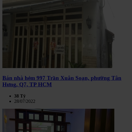
Bán nhà hẻm 997 Trần Xuân Soạn, phường Tân
Hưng, Q7, TP HCM
38 Tỷ
28/07/2022