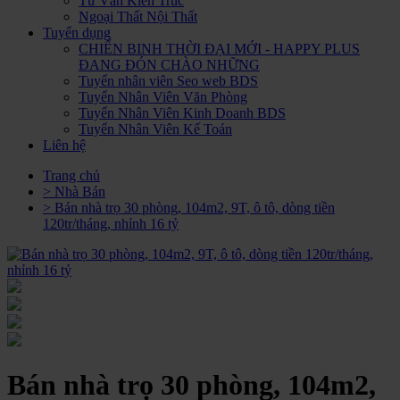
Tư Vấn Kiến Trúc
Ngoại Thất Nội Thất
Tuyển dụng
CHIẾN BINH THỜI ĐẠI MỚI - HAPPY PLUS
ĐANG ĐÓN CHÀO NHỮNG
Tuyển nhân viên Seo web BDS
Tuyển Nhân Viên Văn Phòng
Tuyển Nhân Viên Kinh Doanh BDS
Tuyển Nhân Viên Kế Toán
Liên hệ
Trang chủ
> Nhà Bán
> Bán nhà trọ 30 phòng, 104m2, 9T, ô tô, dòng tiền
120tr/tháng, nhỉnh 16 tỷ
Bán nhà trọ 30 phòng, 104m2,