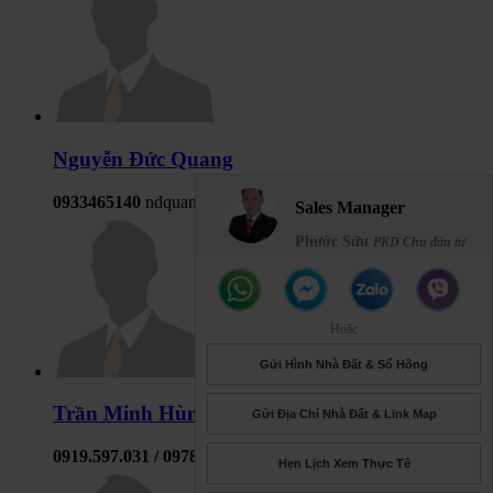
Nguyễn Đức Quang
0933465140
ndquang1010@gmail.com
Sales Manager
Phước Sửu
PKD Chủ đầu tư
Hoặc
Gửi Hình Nhà Đất & Sổ Hồng
Trần Minh Hùng
Gửi Địa Chỉ Nhà Đất & Link Map
0919.597.031 / 0978.374.676
hungcd08t@gmail.com
Hẹn Lịch Xem Thực Tế