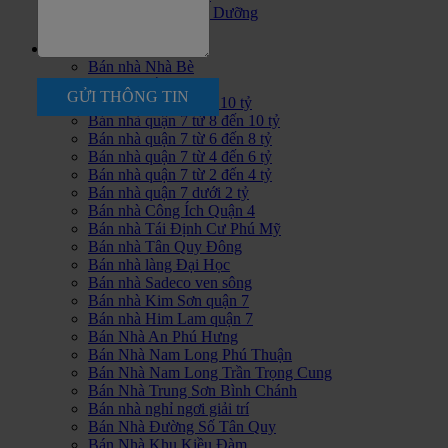
Bán Đất Khu Nghĩ Dưỡng
Bán đất khác
Nhà Bán
Bán nhà Nhà Bè
Bán nhà Cần Giờ
GỬI THÔNG TIN
Bán nhà quận 7 trên 10 tỷ
Bán nhà quận 7 từ 8 đến 10 tỷ
Bán nhà quận 7 từ 6 đến 8 tỷ
Bán nhà quận 7 từ 4 đến 6 tỷ
Bán nhà quận 7 từ 2 đến 4 tỷ
Bán nhà quận 7 dưới 2 tỷ
Bán nhà Công Ích Quận 4
Bán nhà Tái Định Cư Phú Mỹ
Bán nhà Tân Quy Đông
Bán nhà làng Đại Học
Bán nhà Sadeco ven sông
Bán nhà Kim Sơn quận 7
Bán nhà Him Lam quận 7
Bán Nhà An Phú Hưng
Bán Nhà Nam Long Phú Thuận
Bán Nhà Nam Long Trần Trọng Cung
Bán Nhà Trung Sơn Bình Chánh
Bán nhà nghỉ ngơi giải trí
Bán Nhà Đường Số Tân Quy
Bán Nhà Khu Kiều Đàm