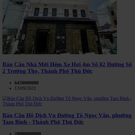
Bán Căn Nhà Mới Hẻm Xe Hơi 4m Số 82 Đường Số
2 Trường Thọ, Thành Phố Thủ Đức
6450000000
13/09/2021
Bán Căn Hộ Dịch Vụ Đường Tô Ngọc Vân, phường
Tam Bình - Thành Phố Thủ Đức
20000000000