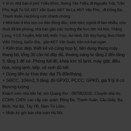
+ Vị tri: nhà bán ở phố Triều Khúc, thông Tân Triều, đi Nguyễn Trãi, Trần 
Phú, Ngã Tư Sở, KĐT Văn Quán, KĐT Xa La, KĐT Văn Phú,...đi Đống Đa, 
Thanh Xuân, Hà Đông cực nhanh chóng.
+ Nhà bán ở khu vực cư dân đông đúc, sinh viên, người đi làm nhiều, cho 
thuê đã kín phòng, nhà bán gần các trường đại học lớn: 
Hà Nội, Thăng 
Long, Y Cổ Truyền, Mật Mã, Kiến Trúc, An Ninh, CĐ Xây Dựng, Bưu Chính 
Viễn Thông, Quốc Gia,...gần KĐT Văn Quán, tiện ích bạt ngàn.
+ Kiến trúc đẹp, thiết kế vô cùng hợp lý, tiện dụng thang máy 
thang bộ, tổng 30 căn hộ đầy đủ, thoáng sáng từ tầng 2 đến tầng 
9, tầng 1 để xe. Phòng full đồ, khép kín: tủ lạnh, máy giặt, điều 
hòa, nóng lạnh, bếp, vệ sinh đủ hết.
+ Dòng tiền tự khai thác đạt 75-80tr/tháng.
+ SĐCC, 104m2, 9 tầng, đủ GPXD, PCCC, GPKD, giá 9 tỷ 8 có 
thương lượng
Khách xem nhà liên hệ: em Quang thơ - 0975823216. Chuyên nhà trọ, 
CCMN, CHDV cao cấp các quận: Đống Đa, Thanh Xuân, Cầu Giấy, Ba 
Đình, Hai Bà, Tây Hồ, Nam Từ Liêm.
+ Nhận ký gửi bán nhà toàn Hà Nội.