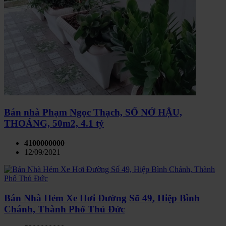
Bán nhà Phạm Ngọc Thạch, SỔ NỞ HẬU,
THOÁNG, 50m2, 4.1 tỷ
4100000000
12/09/2021
Bán Nhà Hẻm Xe Hơi Đường Số 49, Hiệp Bình
Chánh, Thành Phố Thủ Đức