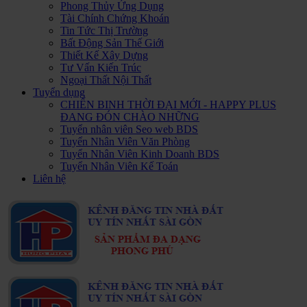
Phong Thủy Ứng Dụng
Tài Chính Chứng Khoán
Tin Tức Thị Trường
Bất Động Sản Thế Giới
Thiết Kế Xây Dựng
Tư Vấn Kiến Trúc
Ngoại Thất Nội Thất
Tuyển dụng
CHIẾN BINH THỜI ĐẠI MỚI - HAPPY PLUS
ĐANG ĐÓN CHÀO NHỮNG
Tuyển nhân viên Seo web BDS
Tuyển Nhân Viên Văn Phòng
Tuyển Nhân Viên Kinh Doanh BDS
Tuyển Nhân Viên Kế Toán
Liên hệ