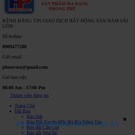
KÊNH ĐĂNG TIN GIAO DỊCH BẤT ĐỘNG SẢN NAM SÀI
GÒN
Số hotline
0909477288
Gửi email
phuocsuu@gmail.com
Giờ làm việc
08:00 Am - 17:00 Pm
Thành viên đăng tin
Trang Chủ
Đất Bán
Bán Đất
Bán Đất Xuyên Mộc Bà Rịa Vũng Tàu
ĐĂNG KÝ XEM NHÀ MẪU VÀ DỰ ÁN
Bán đất Cần Giờ
Bán đất Nhà Bè