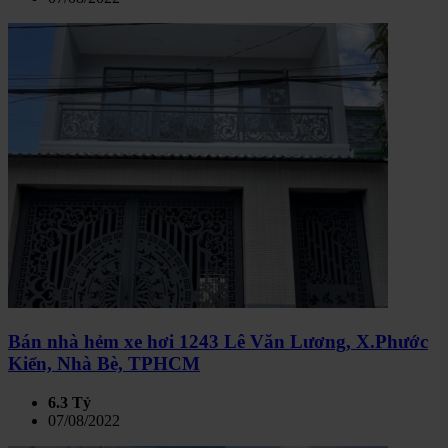
Bán nhà hẻm xe hơi 1243 Lê Văn Lương, X.Phước
Kiển, Nhà Bè, TPHCM
6.3 Tỷ
07/08/2022