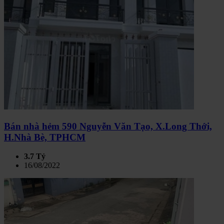
Bán nhà hẻm 590 Nguyễn Văn Tạo, X.Long Thới,
H.Nhà Bè, TPHCM
3.7 Tỷ
16/08/2022