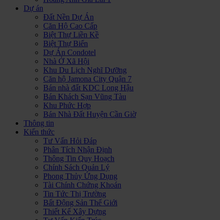
Dự án
Đất Nền Dự Án
Căn Hộ Cao Cấp
Biệt Thự Liền Kề
Biệt Thự Biển
Dự Án Condotel
Nhà Ở Xã Hội
Khu Du Lịch Nghĩ Dưỡng
Căn hộ Jamona City Quận 7
Bán nhà đất KDC Long Hậu
Bán Khách Sạn Vũng Tàu
Khu Phức Hợp
Bán Nhà Đất Huyện Cần Giờ
Thông tin
Kiến thức
Tư Vấn Hỏi Đáp
Phân Tích Nhận Định
Thông Tin Quy Hoạch
Chính Sách Quản Lý
Phong Thủy Ứng Dụng
Tài Chính Chứng Khoán
Tin Tức Thị Trường
Bất Động Sản Thế Giới
Thiết Kế Xây Dựng