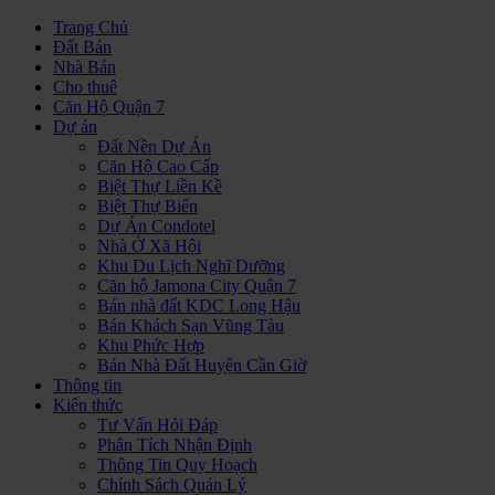
Trang Chủ
Đất Bán
Nhà Bán
Cho thuê
Căn Hộ Quận 7
Dự án
Đất Nền Dự Án
Căn Hộ Cao Cấp
Biệt Thự Liền Kề
Biệt Thự Biển
Dự Án Condotel
Nhà Ở Xã Hội
Khu Du Lịch Nghĩ Dưỡng
Căn hộ Jamona City Quận 7
Bán nhà đất KDC Long Hậu
Bán Khách Sạn Vũng Tàu
Khu Phức Hợp
Bán Nhà Đất Huyện Cần Giờ
Thông tin
Kiến thức
Tư Vấn Hỏi Đáp
Phân Tích Nhận Định
Thông Tin Quy Hoạch
Chính Sách Quản Lý