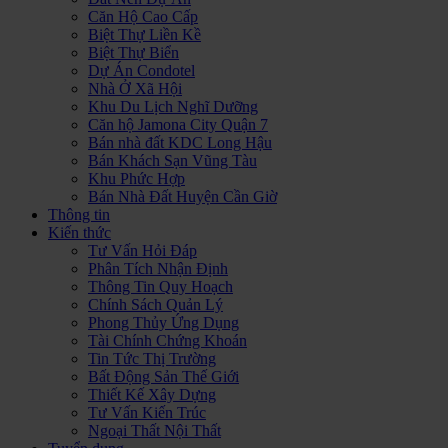
Căn Hộ Cao Cấp
Biệt Thự Liền Kề
Biệt Thự Biển
Dự Án Condotel
Nhà Ở Xã Hội
Khu Du Lịch Nghĩ Dưỡng
Căn hộ Jamona City Quận 7
Bán nhà đất KDC Long Hậu
Bán Khách Sạn Vũng Tàu
Khu Phức Hợp
Bán Nhà Đất Huyện Cần Giờ
Thông tin
Kiến thức
Tư Vấn Hỏi Đáp
Phân Tích Nhận Định
Thông Tin Quy Hoạch
Chính Sách Quản Lý
Phong Thủy Ứng Dụng
Tài Chính Chứng Khoán
Tin Tức Thị Trường
Bất Động Sản Thế Giới
Thiết Kế Xây Dựng
Tư Vấn Kiến Trúc
Ngoại Thất Nội Thất