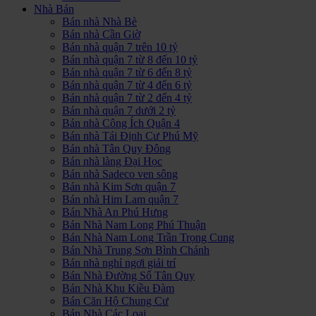
Nhà Bán
Bán nhà Nhà Bè
Bán nhà Cần Giờ
Bán nhà quận 7 trên 10 tỷ
Bán nhà quận 7 từ 8 đến 10 tỷ
Bán nhà quận 7 từ 6 đến 8 tỷ
Bán nhà quận 7 từ 4 đến 6 tỷ
Bán nhà quận 7 từ 2 đến 4 tỷ
Bán nhà quận 7 dưới 2 tỷ
Bán nhà Công Ích Quận 4
Bán nhà Tái Định Cư Phú Mỹ
Bán nhà Tân Quy Đông
Bán nhà làng Đại Học
Bán nhà Sadeco ven sông
Bán nhà Kim Sơn quận 7
Bán nhà Him Lam quận 7
Bán Nhà An Phú Hưng
Bán Nhà Nam Long Phú Thuận
Bán Nhà Nam Long Trần Trọng Cung
Bán Nhà Trung Sơn Bình Chánh
Bán nhà nghỉ ngơi giải trí
Bán Nhà Đường Số Tân Quy
Bán Nhà Khu Kiều Đàm
Bán Căn Hộ Chung Cư
Bán Nhà Các Loại