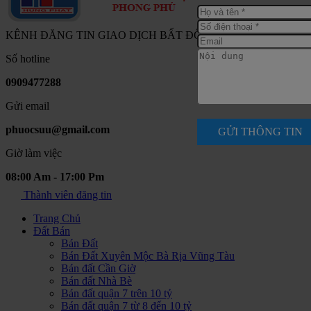
KÊNH ĐĂNG TIN GIAO DỊCH BẤT ĐỘNG SẢN NAM SÀI G
Số hotline
0909477288
Gửi email
phuocsuu@gmail.com
GỬI THÔNG TIN
Giờ làm việc
08:00 Am - 17:00 Pm
Thành viên đăng tin
Trang Chủ
Đất Bán
Bán Đất
Bán Đất Xuyên Mộc Bà Rịa Vũng Tàu
Bán đất Cần Giờ
Bán đất Nhà Bè
Bán đất quận 7 trên 10 tỷ
Bán đất quận 7 từ 8 đến 10 tỷ