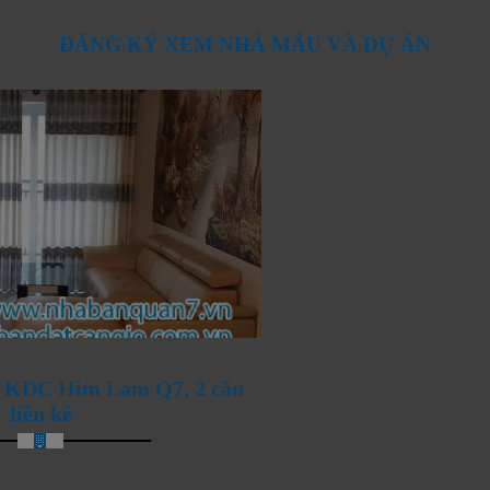
ĐĂNG KÝ XEM NHÀ MẪU VÀ DỰ ÁN
ANG ĐÓN CHÀO NHỮNG
n KDC Him Lam Q7, 2 căn
liền kề