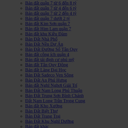
Bán đất quận 7 từ 6 đến 8 tỷ
Bán đất quận 7 từ 4 đến 6 tỷ
Bán đất quận 7 từ 2 đến 4 tỷ
Bán đất quận 7 dưới 2 tỷ
Bán đất Kim Sơn quận 7
Bán đất Him Lam quận 7
Bán đất khu Kiều Đàm
Bán Đất Nhà Phố
Bán Đất Nền Dự Án
Bán Đất Đường Số Tân Quy
Bán đất công ích quận 4
Bán đất tái định cư phú mỹ
Bán đất Tân Quy Đông
Bán đất Làng Đại Học
Bán Đất Sadeco Ven Sông
Bán Đất An Phú Hưng
Bán đất Nghĩ Nghơi Giải Trí
Bán Đất Nam Long Phú Thuận
Bán Đất Trung Sơn Bình Chánh
Đất Nam Long Trần Trọng Cung
Bán đất Kho Xưởng
Bán Đất Biệt Thự
Bán Đất Trang Trại
Bán Đất Khu Nghĩ Dưỡng
Bán đất khác