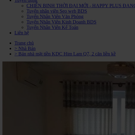
Tuyển dụng
CHIẾN BINH THỜI ĐẠI MỚI - HAPPY PLUS Đ
Tuyển nhân viên Seo web BDS
Tuyển Nhân Viên Văn Phòng
Tuyển Nhân Viên Kinh Doanh BDS
Tuyển Nhân Viên Kế Toán
Liên hệ
Trang chủ
> Nhà Bán
> Bán nhà mặt tiền KDC Him Lam Q7, 2 căn liền kề