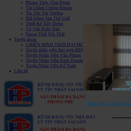
Phong Thủy Ứng Dụng
Tài Chính Chứng Khoán
Tin Tức Thị Trường
Bất Động Sản Thế Giới
Thiết Kế Xây Dựng
Tư Vấn Kiến Trúc
Ngoại Thất Nội Thất
Tuyển dụng
CHIẾN BINH THỜI ĐẠI MỚI - HAPPY PLUS Đ
Tuyển nhân viên Seo web BDS
Tuyển Nhân Viên Văn Phòng
Tuyển Nhân Viên Kinh Doanh BDS
Tuyển Nhân Viên Kế Toán
Liên hệ
Bán nhà mặt tiề