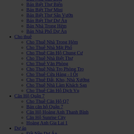
Bán Biệt Thự Biển
Bán Biệt Thự Mini
Bán Biệt Thự Sân Vườn
Bán Biệt Thự Dự Án
Bán Nhà Trong Hẻm
Bán Nhà Phố Dự Án
Cho thuê
Cho Thuê Nhà Trong Hẻm
Cho Thuê Nhà Mặt Phố
Cho Thuê Căn Hộ Chung Cư
Cho Thuê Nhà Biệt Thự
Cho Thuê Văn Phòng
Cho Thuê Nhà Trọ Phòng Trọ
Cho Thuê Cửa Hàng - I Ốt
Cho Thuê Đất, Kho, Nhà Xưởng
Cho Thuê Nhà Làm Khách Sạn
Cho Thuê Căn Hộ Dịch Vụ
Căn Hộ Quận 7
Cho Thuê Căn Hộ Q7
Bán căn hộ Quận 7
Căn Hộ Hoàng Anh Thanh Bình
Căn Hộ Sunrise City
Hoàng Anh Gia Lai 1
Dự án
Đất Nền Dự Án