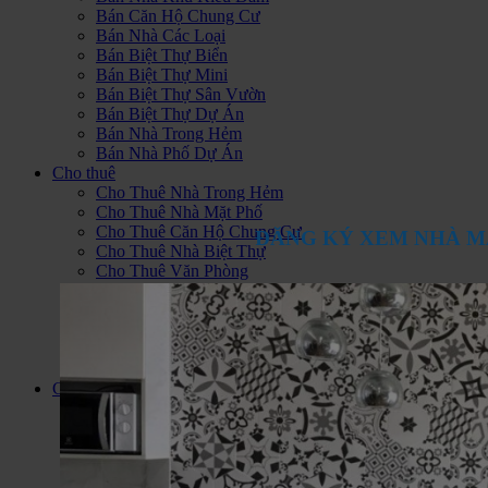
Bán Căn Hộ Chung Cư
Bán Nhà Các Loại
Bán Biệt Thự Biển
Bán Biệt Thự Mini
Bán Biệt Thự Sân Vườn
Bán Biệt Thự Dự Án
Bán Nhà Trong Hẻm
Bán Nhà Phố Dự Án
Cho thuê
Cho Thuê Nhà Trong Hẻm
Cho Thuê Nhà Mặt Phố
Cho Thuê Căn Hộ Chung Cư
ĐĂNG KÝ XEM NHÀ M
Cho Thuê Nhà Biệt Thự
Cho Thuê Văn Phòng
Cho Thuê Nhà Trọ Phòng Trọ
Cho Thuê Cửa Hàng - I Ốt
Cho Thuê Đất, Kho, Nhà Xưởng
Cho Thuê Nhà Làm Khách Sạn
Cho Thuê Căn Hộ Dịch Vụ
Căn Hộ Quận 7
Cho Thuê Căn Hộ Q7
Bán căn hộ Quận 7
Căn Hộ Hoàng Anh Thanh Bình
Căn Hộ Sunrise City
Hoàng Anh Gia Lai 1