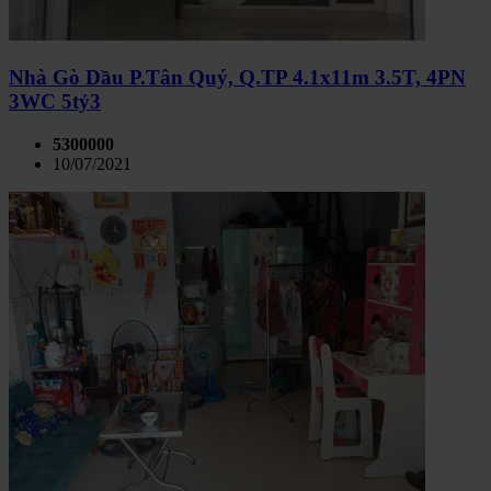
Nhà Gò Dầu P.Tân Quý, Q.TP 4.1x11m 3.5T, 4PN
3WC 5tỷ3
5300000
10/07/2021