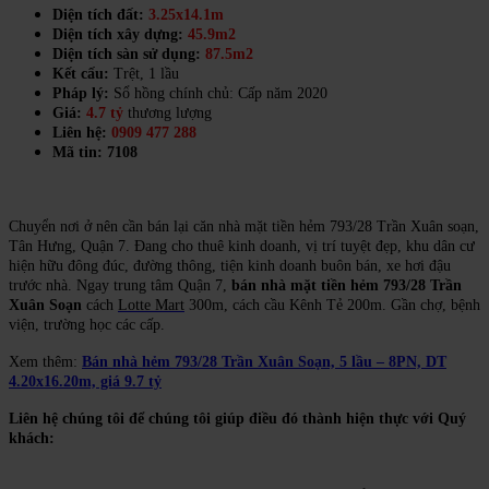
Diện tích đất:
3.25x14.1m
Diện tích xây dựng:
45.9m2
Diện tích sàn sử dụng:
87.5m2
Kết cấu:
Trệt, 1 lầu
Pháp lý:
Sổ hồng chính chủ: Cấp năm 2020
Giá:
4.7 tỷ
thương lượng
Liên hệ:
0909 477 288
Mã tin: 7108
Chuyển nơi ở nên cần bán lại căn nhà mặt tiền hẻm 793/28 Trần Xuân soạn,
Tân Hưng, Quận 7. Đang cho thuê kinh doanh, vị trí tuyệt đẹp, khu dân cư
hiện hữu đông đúc, đường thông, tiện kinh doanh buôn bán, xe hơi đậu
trước nhà. Ngay trung tâm Quận 7,
bán nhà mặt tiền hẻm 793/28 Trần
Xuân Soạn
c
ách
Lotte Mart
300m, cách cầu Kênh Tẻ 200m. Gần chợ, bệnh
viện, trường học các cấp.
Xem thêm:
Bán nhà hẻm 793/28 Trần Xuân Soạn, 5 lầu – 8PN, DT
4.20x16.20m, giá 9.7 tỷ
Liên hệ chúng tôi để chúng tôi giúp điều đó thành hiện thực với Quý
khách: