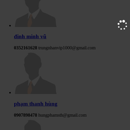
đinh minh vũ
0352161628
trungnhanvip1000@gmail.com
phạm thanh hùng
0907898478
hungphamsth@gmail.com