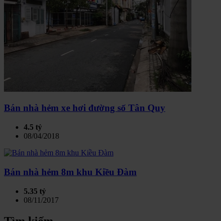
Bán nhà hẻm xe hơi đường số Tân Quy
4.5 tỷ
08/04/2018
Bán nhà hẻm 8m khu Kiều Đàm
5.35 tỷ
08/11/2017
Tìm kiếm