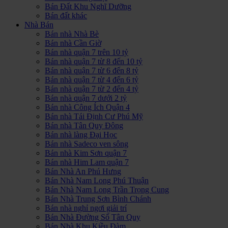
Bán Đất Khu Nghĩ Dưỡng
Bán đất khác
Nhà Bán
Bán nhà Nhà Bè
Bán nhà Cần Giờ
Bán nhà quận 7 trên 10 tỷ
Bán nhà quận 7 từ 8 đến 10 tỷ
Bán nhà quận 7 từ 6 đến 8 tỷ
Bán nhà quận 7 từ 4 đến 6 tỷ
Bán nhà quận 7 từ 2 đến 4 tỷ
Bán nhà quận 7 dưới 2 tỷ
Bán nhà Công Ích Quận 4
Bán nhà Tái Định Cư Phú Mỹ
Bán nhà Tân Quy Đông
Bán nhà làng Đại Học
Bán nhà Sadeco ven sông
Bán nhà Kim Sơn quận 7
Bán nhà Him Lam quận 7
Bán Nhà An Phú Hưng
Bán Nhà Nam Long Phú Thuận
Bán Nhà Nam Long Trần Trọng Cung
Bán Nhà Trung Sơn Bình Chánh
Bán nhà nghỉ ngơi giải trí
Bán Nhà Đường Số Tân Quy
Bán Nhà Khu Kiều Đàm