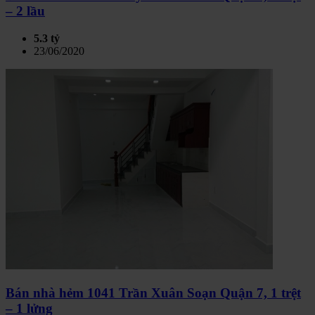
– 2 lầu
5.3 tỷ
23/06/2020
Bán nhà hẻm 1041 Trần Xuân Soạn Quận 7, 1 trệt
– 1 lửng