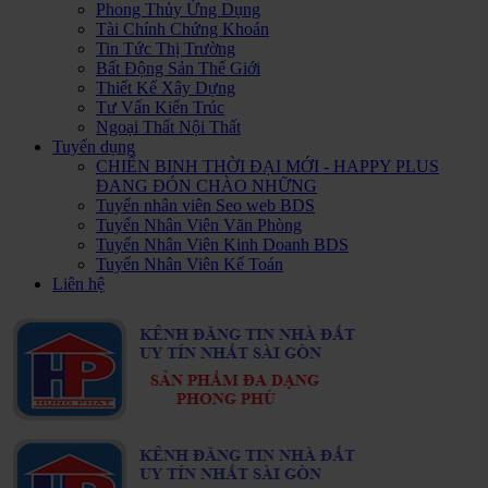
Phong Thủy Ứng Dụng
Tài Chính Chứng Khoán
Tin Tức Thị Trường
Bất Động Sản Thế Giới
Thiết Kế Xây Dựng
Tư Vấn Kiến Trúc
Ngoại Thất Nội Thất
Tuyển dụng
CHIẾN BINH THỜI ĐẠI MỚI - HAPPY PLUS
ĐANG ĐÓN CHÀO NHỮNG
Tuyển nhân viên Seo web BDS
Tuyển Nhân Viên Văn Phòng
Tuyển Nhân Viên Kinh Doanh BDS
Tuyển Nhân Viên Kế Toán
Liên hệ