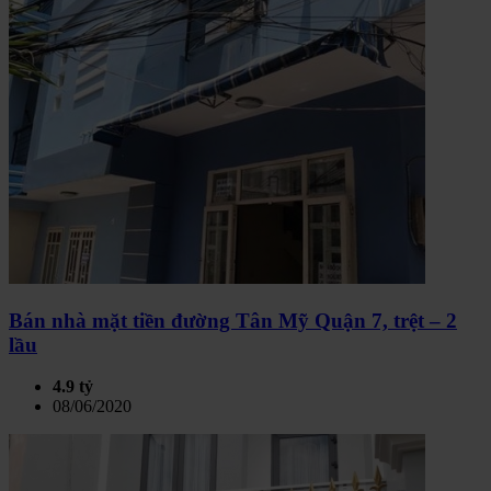
Bán nhà mặt tiền đường Tân Mỹ Quận 7, trệt – 2
lầu
4.9 tỷ
08/06/2020