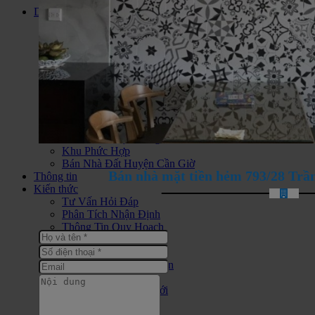
Dự án
Đất Nền Dự Án
Căn Hộ Cao Cấp
Biệt Thự Liền Kề
Biệt Thự Biển
Dự Án Condotel
Nhà Ở Xã Hội
Khu Du Lịch Nghĩ Dưỡng
Căn hộ Jamona City Quận 7
Bán nhà đất KDC Long Hậu
Bán Khách Sạn Vũng Tàu
Khu Phức Hợp
Bán Nhà Đất Huyện Cần Giờ
Bán nhà mặt tiền hẻm 793/28 Trần
Thông tin
Kiến thức
Tư Vấn Hỏi Đáp
Phân Tích Nhận Định
Thông Tin Quy Hoạch
Chính Sách Quản Lý
Phong Thủy Ứng Dụng
Tài Chính Chứng Khoán
Tin Tức Thị Trường
Bất Động Sản Thế Giới
Thiết Kế Xây Dựng