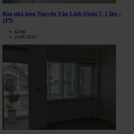
Bán nhà hẻm Nguyễn Văn Linh Quận 7, 1 lầu –
1PN
4.5 tỷ
24/06/2020