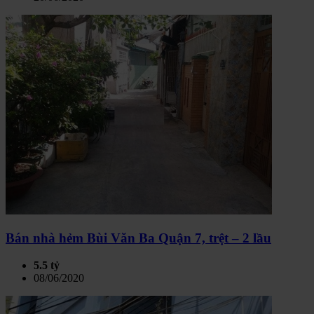
Bán nhà hẻm Bùi Văn Ba Quận 7, trệt – 2 lầu
5.5 tỷ
08/06/2020