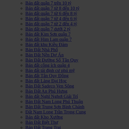
Bán đất quận 7 trên 10 tỷ
Bán đất quận 7 từ 8 đến 10 tỷ
Bán đất quận 7 từ 6 đến 8 tỷ
Bán đất quận 7 từ 4 đến 6 tỷ
Bán đất quận 7 từ 2 đến 4 tỷ
Bán đất quận 7 dưới 2 tỷ
Bán đất Kim Sơn quận 7
Bán đất Him Lam quận 7
Bán đất khu Kiều Đàm
Bán Đất Nhà Phố
Bán Đất Nền Dự Án
Bán Đất Đường Số Tân Quy
Bán đất công ích quận 4
Bán đất tái định cư phú mỹ
Bán đất Tân Quy Đông
Bán đất Làng Đại Học
Bán Đất Sadeco Ven Sông
Bán Đất An Phú Hưng
Bán đất Nghĩ Nghơi Giải Trí
Bán Đất Nam Long Phú Thuận
Bán Đất Trung Sơn Bình Chánh
Đất Nam Long Trần Trọng Cung
Bán đất Kho Xưởng
Bán Đất Biệt Thự
Bán Đất Trang Trại