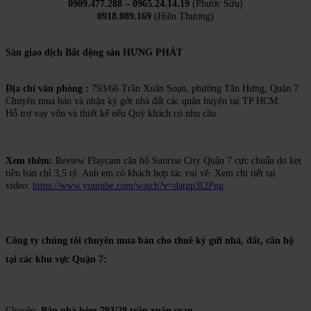
0909.477.288 – 0965.24.14.19
(Phước Sửu)
0918.089.169
(Hiền Thương)
Sàn giao dịch Bất động sản HƯNG PHÁT
Địa chỉ văn phòng :
793/66 Trần Xuân Soạn, phường Tân Hưng, Quận 7
Chuyên mua bán và nhận ký gởi nhà đất các quận huyện tại TP HCM.
Hỗ trợ vay vốn và thiết kế nếu Quý khách có nhu cầu.
Xem thêm:
Review Flaycam căn hộ Sunrise City Quận 7 cực chuẩn do kẹt
tiền bán chỉ 3,5 tỷ. Anh em có khách hợp tác vui vẽ. Xem chi tiết tại
video:
https://www.youtube.com/watch?v=datgp3I2Png
Công ty chúng tôi chuyên mua bán cho thuê ký gửi nhà, đất, căn hộ
tại các khu vực Quận 7:
Chuyên:
Bán nhà hẻm 793/28 trần xuân soạn