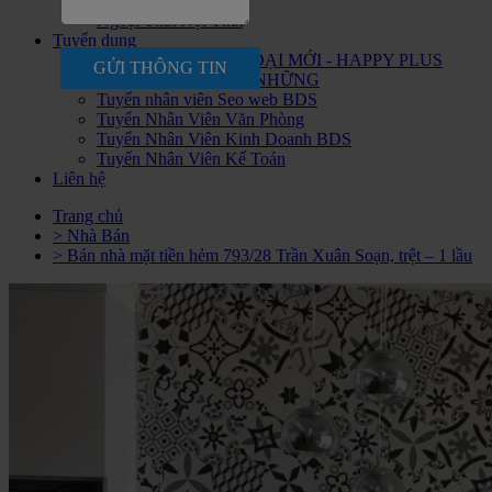
Tư Vấn Kiến Trúc
Ngoại Thất Nội Thất
Tuyển dụng
CHIẾN BINH THỜI ĐẠI MỚI - HAPPY PLUS
GỬI THÔNG TIN
ĐANG ĐÓN CHÀO NHỮNG
Tuyển nhân viên Seo web BDS
Tuyển Nhân Viên Văn Phòng
Tuyển Nhân Viên Kinh Doanh BDS
Tuyển Nhân Viên Kế Toán
Liên hệ
Trang chủ
> Nhà Bán
> Bán nhà mặt tiền hẻm 793/28 Trần Xuân Soạn, trệt – 1 lầu