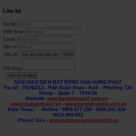
Liên hệ
Họ tên
Điện thoại
Email
Địa chỉ
Tiêu đề
Nội dung
Liên hệ tin đăng
SÀN GIAO DỊCH BẤT ĐỘNG SẢN HƯNG PHÁT
Trụ sở: 793/62/12 - Trần Xuân Soạn
- Kp4 - Phường Tân
Hưng - Quận 7 - TPHCM
Website:
www.bandatquan7.com.vn
-
www.nhabanquan7.vn
-
www.bandatcangio.com.vn
Điện Thoại : Hotline : 0909.477.288 - 0965.241.419 -
0913.999.003
Phước Sửu -
www.batdongsanhungphat.vn