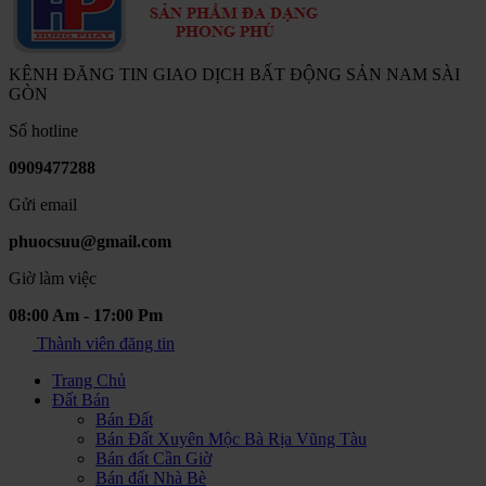
KÊNH ĐĂNG TIN GIAO DỊCH BẤT ĐỘNG SẢN NAM SÀI
GÒN
Số hotline
0909477288
Gửi email
phuocsuu@gmail.com
Giờ làm việc
08:00 Am - 17:00 Pm
Thành viên đăng tin
Trang Chủ
Đất Bán
Bán Đất
Bán Đất Xuyên Mộc Bà Rịa Vũng Tàu
Bán đất Cần Giờ
Bán đất Nhà Bè