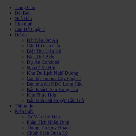
Trang Chủ
Đất Bán
Nhà Bán
Cho thuê
Căn Hộ Quận 7
Dự án
Đất Nền Dự Án
Căn Hộ Cao Cấp
Biệt Thự Liền Kề
Biệt Thự Biển
Dự Án Condotel
Nhà Ở Xã Hội
Khu Du Lịch Nghĩ Dưỡng
Căn hộ Jamona City Quận 7
Bán nhà đất KDC Long Hậu
Bán Khách Sạn Vũng Tàu
Khu Phức Hợp
Bán Nhà Đất Huyện Cần Giờ
Thông tin
Kiến thức
Tư Vấn Hỏi Đáp
Phân Tích Nhận Định
Thông Tin Quy Hoạch
Chính Sách Quản Lý