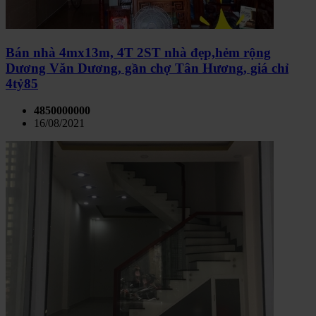
Bán nhà 4mx13m, 4T 2ST nhà đẹp,hẻm rộng
Dương Văn Dương, gần chợ Tân Hương, giá chỉ
4tỷ85
4850000000
16/08/2021