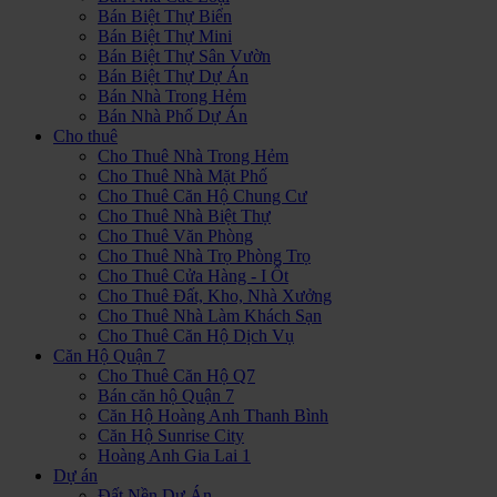
Bán Biệt Thự Biển
Bán Biệt Thự Mini
Bán Biệt Thự Sân Vườn
Bán Biệt Thự Dự Án
Bán Nhà Trong Hẻm
Bán Nhà Phố Dự Án
Cho thuê
Cho Thuê Nhà Trong Hẻm
Cho Thuê Nhà Mặt Phố
Cho Thuê Căn Hộ Chung Cư
Cho Thuê Nhà Biệt Thự
Cho Thuê Văn Phòng
Cho Thuê Nhà Trọ Phòng Trọ
Cho Thuê Cửa Hàng - I Ốt
Cho Thuê Đất, Kho, Nhà Xưởng
Cho Thuê Nhà Làm Khách Sạn
Cho Thuê Căn Hộ Dịch Vụ
Căn Hộ Quận 7
Cho Thuê Căn Hộ Q7
Bán căn hộ Quận 7
Căn Hộ Hoàng Anh Thanh Bình
Căn Hộ Sunrise City
Hoàng Anh Gia Lai 1
Dự án
Đất Nền Dự Án