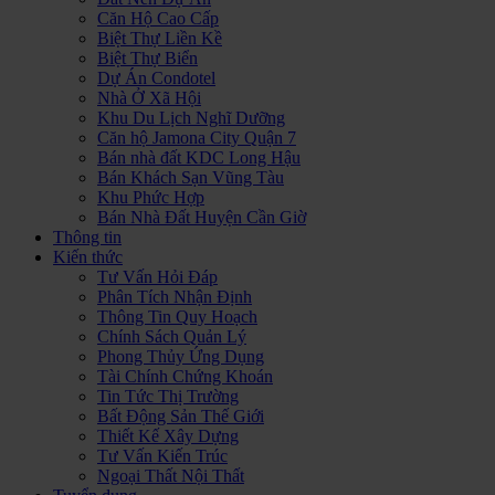
Căn Hộ Cao Cấp
Biệt Thự Liền Kề
Biệt Thự Biển
Dự Án Condotel
Nhà Ở Xã Hội
Khu Du Lịch Nghĩ Dưỡng
Căn hộ Jamona City Quận 7
Bán nhà đất KDC Long Hậu
Bán Khách Sạn Vũng Tàu
Khu Phức Hợp
Bán Nhà Đất Huyện Cần Giờ
Thông tin
Kiến thức
Tư Vấn Hỏi Đáp
Phân Tích Nhận Định
Thông Tin Quy Hoạch
Chính Sách Quản Lý
Phong Thủy Ứng Dụng
Tài Chính Chứng Khoán
Tin Tức Thị Trường
Bất Động Sản Thế Giới
Thiết Kế Xây Dựng
Tư Vấn Kiến Trúc
Ngoại Thất Nội Thất