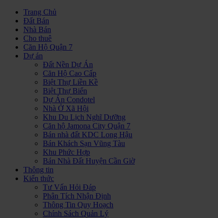
Trang Chủ
Đất Bán
Nhà Bán
Cho thuê
Căn Hộ Quận 7
Dự án
Đất Nền Dự Án
Căn Hộ Cao Cấp
Biệt Thự Liền Kề
Biệt Thự Biển
Dự Án Condotel
Nhà Ở Xã Hội
Khu Du Lịch Nghĩ Dưỡng
Căn hộ Jamona City Quận 7
Bán nhà đất KDC Long Hậu
Bán Khách Sạn Vũng Tàu
Khu Phức Hợp
Bán Nhà Đất Huyện Cần Giờ
Thông tin
Kiến thức
Tư Vấn Hỏi Đáp
Phân Tích Nhận Định
Thông Tin Quy Hoạch
Chính Sách Quản Lý