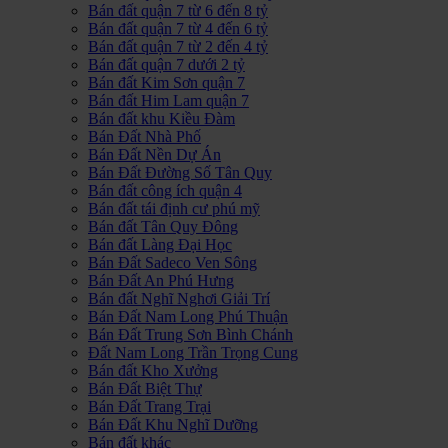
Bán đất quận 7 từ 6 đến 8 tỷ
Bán đất quận 7 từ 4 đến 6 tỷ
Bán đất quận 7 từ 2 đến 4 tỷ
Bán đất quận 7 dưới 2 tỷ
Bán đất Kim Sơn quận 7
Bán đất Him Lam quận 7
Bán đất khu Kiều Đàm
Bán Đất Nhà Phố
Bán Đất Nền Dự Án
Bán Đất Đường Số Tân Quy
Bán đất công ích quận 4
Bán đất tái định cư phú mỹ
Bán đất Tân Quy Đông
Bán đất Làng Đại Học
Bán Đất Sadeco Ven Sông
Bán Đất An Phú Hưng
Bán đất Nghĩ Nghơi Giải Trí
Bán Đất Nam Long Phú Thuận
Bán Đất Trung Sơn Bình Chánh
Đất Nam Long Trần Trọng Cung
Bán đất Kho Xưởng
Bán Đất Biệt Thự
Bán Đất Trang Trại
Bán Đất Khu Nghĩ Dưỡng
Bán đất khác