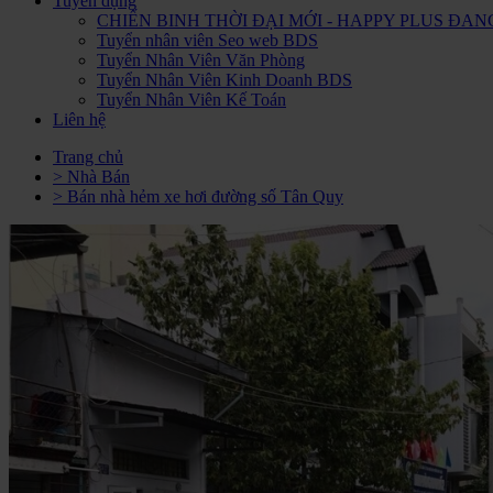
Tuyển dụng
CHIẾN BINH THỜI ĐẠI MỚI - HAPPY PLUS Đ
Tuyển nhân viên Seo web BDS
Tuyển Nhân Viên Văn Phòng
Tuyển Nhân Viên Kinh Doanh BDS
Tuyển Nhân Viên Kế Toán
Liên hệ
Trang chủ
> Nhà Bán
> Bán nhà hẻm xe hơi đường số Tân Quy