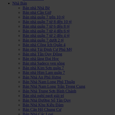
Nhà Bán
Bán nhà Nhà Bè
Bán nhà Cần Giờ
Bán nhà quận 7 trên 10 tỷ
Bán nhà quận 7 từ 8 đến 10 tỷ
Bán nhà quận 7 từ 6 đến 8 tỷ
Bán nhà quận 7 từ 4 đến 6 tỷ
Bán nhà quận 7 từ 2 đến 4 tỷ
Bán nhà quận 7 dưới 2 tỷ
Bán nhà Công Ích Quận 4
Bán nhà Tái Định Cư Phú Mỹ
Bán nhà Tân Quy Đông
Bán nhà làng Đại Học
Bán nhà Sadeco ven sông
Bán nhà Kim Sơn quận 7
Bán nhà Him Lam quận 7
Bán Nhà An Phú Hưng
Bán Nhà Nam Long Phú Thuận
Bán Nhà Nam Long Trần Trọng Cung
Bán Nhà Trung Sơn Bình Chánh
Bán nhà nghỉ ngơi giải trí
Bán Nhà Đường Số Tân Quy
Bán Nhà Khu Kiều Đàm
Bán Căn Hộ Chung Cư
Bán Nhà Các Loại