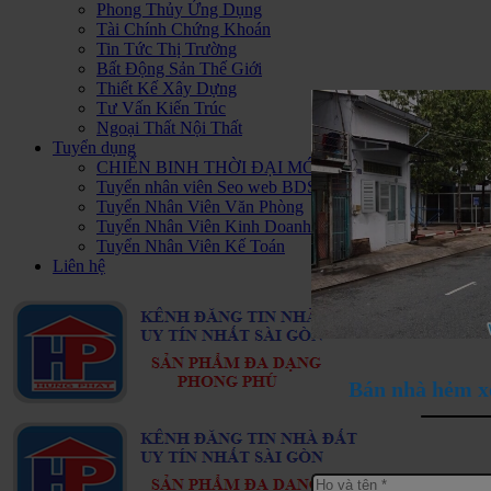
Phong Thủy Ứng Dụng
Tài Chính Chứng Khoán
Tin Tức Thị Trường
Bất Động Sản Thế Giới
Thiết Kế Xây Dựng
Tư Vấn Kiến Trúc
Ngoại Thất Nội Thất
Tuyển dụng
CHIẾN BINH THỜI ĐẠI MỚI - HAPPY PLUS Đ
Tuyển nhân viên Seo web BDS
Tuyển Nhân Viên Văn Phòng
Tuyển Nhân Viên Kinh Doanh BDS
Tuyển Nhân Viên Kế Toán
Liên hệ
Bán nhà hẻm x