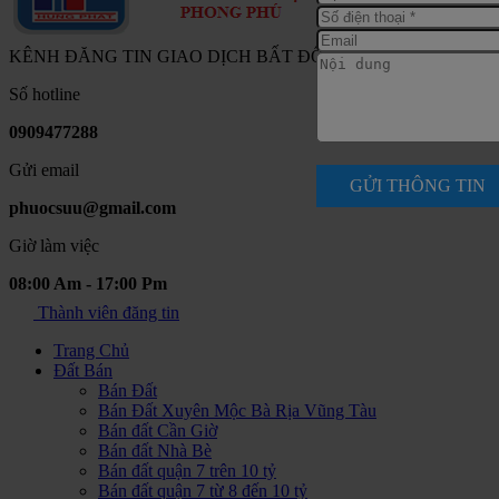
KÊNH ĐĂNG TIN GIAO DỊCH BẤT ĐỘNG SẢN NAM SÀI G
Số hotline
0909477288
Gửi email
GỬI THÔNG TIN
phuocsuu@gmail.com
Giờ làm việc
08:00 Am - 17:00 Pm
Thành viên đăng tin
Trang Chủ
Đất Bán
Bán Đất
Bán Đất Xuyên Mộc Bà Rịa Vũng Tàu
Bán đất Cần Giờ
Bán đất Nhà Bè
Bán đất quận 7 trên 10 tỷ
Bán đất quận 7 từ 8 đến 10 tỷ