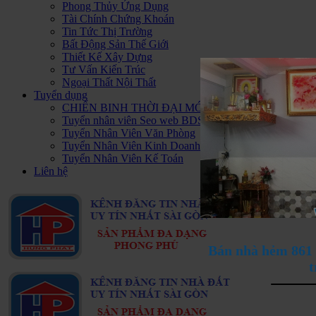
Phong Thủy Ứng Dụng
Tài Chính Chứng Khoán
Tin Tức Thị Trường
Bất Động Sản Thế Giới
Thiết Kế Xây Dựng
Tư Vấn Kiến Trúc
Ngoại Thất Nội Thất
Tuyển dụng
CHIẾN BINH THỜI ĐẠI MỚI - HAPPY PLUS Đ
Tuyển nhân viên Seo web BDS
Tuyển Nhân Viên Văn Phòng
Tuyển Nhân Viên Kinh Doanh BDS
Tuyển Nhân Viên Kế Toán
Liên hệ
Bán nhà hẻm 861 
t