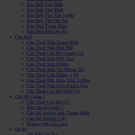
Bán Biệt Thự Biển
Bán Biệt Thự Mini
Bán Biệt Thự Sân Vườn
Bán Biệt Thự Dự Án
Bán Nhà Trong Hẻm
Bán Nhà Phố Dự Án
Cho thuê
Cho Thuê Nhà Trong Hẻm
Cho Thuê Nhà Mặt Phố
Cho Thuê Căn Hộ Chung Cư
Cho Thuê Nhà Biệt Thự
Cho Thuê Văn Phòng
Cho Thuê Nhà Trọ Phòng Trọ
Cho Thuê Cửa Hàng - I Ốt
Cho Thuê Đất, Kho, Nhà Xưởng
Cho Thuê Nhà Làm Khách Sạn
Cho Thuê Căn Hộ Dịch Vụ
Căn Hộ Quận 7
Cho Thuê Căn Hộ Q7
Bán căn hộ Quận 7
Căn Hộ Hoàng Anh Thanh Bình
Căn Hộ Sunrise City
Hoàng Anh Gia Lai 1
Dự án
Đất Nền Dự Án