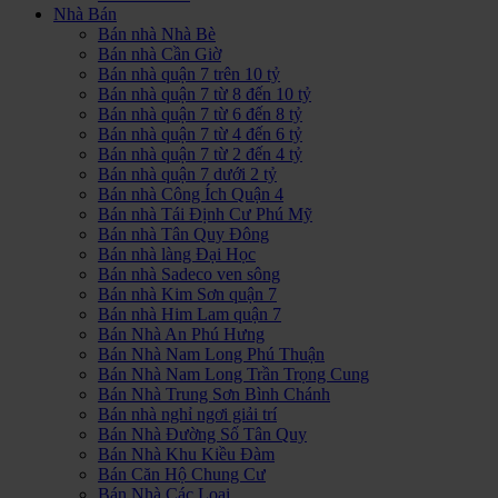
Nhà Bán
Bán nhà Nhà Bè
Bán nhà Cần Giờ
Bán nhà quận 7 trên 10 tỷ
Bán nhà quận 7 từ 8 đến 10 tỷ
Bán nhà quận 7 từ 6 đến 8 tỷ
Bán nhà quận 7 từ 4 đến 6 tỷ
Bán nhà quận 7 từ 2 đến 4 tỷ
Bán nhà quận 7 dưới 2 tỷ
Bán nhà Công Ích Quận 4
Bán nhà Tái Định Cư Phú Mỹ
Bán nhà Tân Quy Đông
Bán nhà làng Đại Học
Bán nhà Sadeco ven sông
Bán nhà Kim Sơn quận 7
Bán nhà Him Lam quận 7
Bán Nhà An Phú Hưng
Bán Nhà Nam Long Phú Thuận
Bán Nhà Nam Long Trần Trọng Cung
Bán Nhà Trung Sơn Bình Chánh
Bán nhà nghỉ ngơi giải trí
Bán Nhà Đường Số Tân Quy
Bán Nhà Khu Kiều Đàm
Bán Căn Hộ Chung Cư
Bán Nhà Các Loại