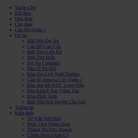
Trang Chủ
Đất Bán
Nhà Bán
Cho thuê
Căn Hộ Quận 7
Dự án
Đất Nền Dự Án
Căn Hộ Cao Cấp
Biệt Thự Liền Kề
Biệt Thự Biển
Dự Án Condotel
Nhà Ở Xã Hội
Khu Du Lịch Nghĩ Dưỡng
Căn hộ Jamona City Quận 7
Bán nhà đất KDC Long Hậu
Bán Khách Sạn Vũng Tàu
Khu Phức Hợp
Bán Nhà Đất Huyện Cần Giờ
Thông tin
Kiến thức
Tư Vấn Hỏi Đáp
Phân Tích Nhận Định
Thông Tin Quy Hoạch
Chính Sách Quản Lý