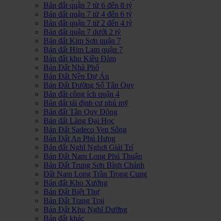
Bán đất quận 7 từ 6 đến 8 tỷ
Bán đất quận 7 từ 4 đến 6 tỷ
Bán đất quận 7 từ 2 đến 4 tỷ
Bán đất quận 7 dưới 2 tỷ
Bán đất Kim Sơn quận 7
Bán đất Him Lam quận 7
Bán đất khu Kiều Đàm
Bán Đất Nhà Phố
Bán Đất Nền Dự Án
Bán Đất Đường Số Tân Quy
Bán đất công ích quận 4
Bán đất tái định cư phú mỹ
Bán đất Tân Quy Đông
Bán đất Làng Đại Học
Bán Đất Sadeco Ven Sông
Bán Đất An Phú Hưng
Bán đất Nghĩ Nghơi Giải Trí
Bán Đất Nam Long Phú Thuận
Bán Đất Trung Sơn Bình Chánh
Đất Nam Long Trần Trọng Cung
Bán đất Kho Xưởng
Bán Đất Biệt Thự
Bán Đất Trang Trại
Bán Đất Khu Nghĩ Dưỡng
Bán đất khác