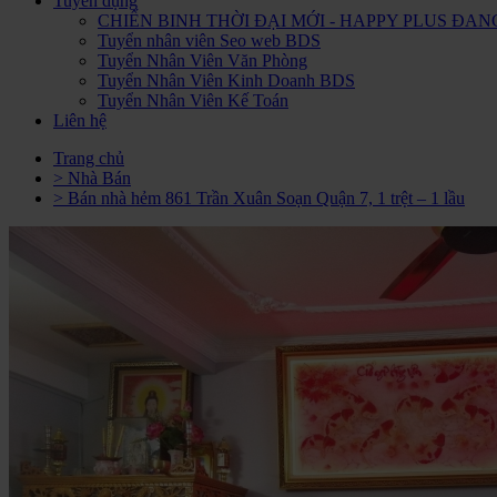
Tuyển dụng
CHIẾN BINH THỜI ĐẠI MỚI - HAPPY PLUS Đ
Tuyển nhân viên Seo web BDS
Tuyển Nhân Viên Văn Phòng
Tuyển Nhân Viên Kinh Doanh BDS
Tuyển Nhân Viên Kế Toán
Liên hệ
Trang chủ
> Nhà Bán
> Bán nhà hẻm 861 Trần Xuân Soạn Quận 7, 1 trệt – 1 lầu