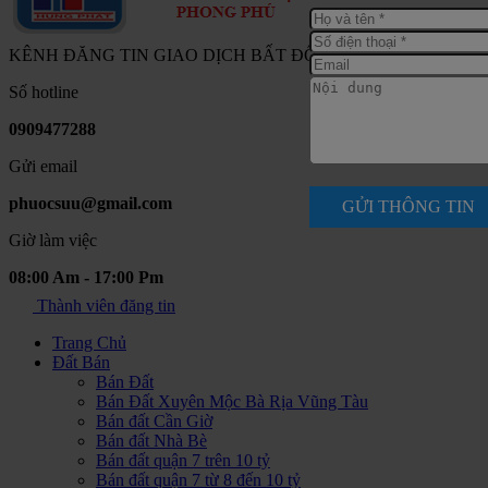
KÊNH ĐĂNG TIN GIAO DỊCH BẤT ĐỘNG SẢN NAM SÀI G
Số hotline
0909477288
Gửi email
phuocsuu@gmail.com
GỬI THÔNG TIN
Giờ làm việc
08:00 Am - 17:00 Pm
Thành viên đăng tin
Trang Chủ
Đất Bán
Bán Đất
Bán Đất Xuyên Mộc Bà Rịa Vũng Tàu
Bán đất Cần Giờ
Bán đất Nhà Bè
Bán đất quận 7 trên 10 tỷ
Bán đất quận 7 từ 8 đến 10 tỷ