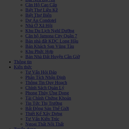
Căn Hộ Cao Cấp
Biệt Thự Liền Kề
Biệt Thự Biển
Dự Án Condotel
Nhà Ở Xã Hội
Khu Du Lịch Nghĩ Dưỡng
Căn hộ Jamona City Quận 7
Bán nhà đất KDC Long Hậu
Bán Khách Sạn Vũng Tàu
Khu Phức Hợp
Bán Nhà Đất Huyện Cần Giờ
Thông tin
Kiến thức
Tư Vấn Hỏi Đáp
Phân Tích Nhận Định
Thông Tin Quy Hoạch
Chính Sách Quản Lý
Phong Thủy Ứng Dụng
Tài Chính Chứng Khoán
Tin Tức Thị Trường
Bất Động Sản Thế Giới
Thiết Kế Xây Dựng
Tư Vấn Kiến Trúc
Ngoại Thất Nội Thất