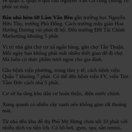
về quận 5, quận 8 qua cầu Nguyễn Văn Cừ cũng chừng 10
phút xe máy.
Bán nhà hẻm 60 Lâm Văn Bền
gần trường học Nguyễn
Hữu Thọ, trường Phù Đổng. Cách trường mẫu giáo Hoa
Hướng Dương vài phút đi bộ. Đến trường ĐH Tài Chính
Marketting khoảng 5 phút.
Vị trí nhà gần chợ cư xá ngân hàng, gần chợ Tân Thuận.
Mỗi ngày bạn không phải mất nhiều thời gian để đi chợ.
Mà luôn có thực phẩm tươi ngon cho gia đình.
Gần bệnh viện phường, trung tâm y tế, cách bệnh viện
Quận 7 khoảng 7 phút. Có thể đến bệnh viện FV, viện Tim
Tâm Đức cách nhà 5 phút.
Cơ sở hạ tầng khu dân cư hoàn thiện, điện nước chính.
Xung quanh có nhiều cây xanh nên không gian rất thoáng
mát.
Từ nhà đến khu đô thị Phú Mỹ Hưng chưa tới 10 phút với
nhiều dịch vụ tiện ích. Có hồ bơi, gym, spa, sân tennis,