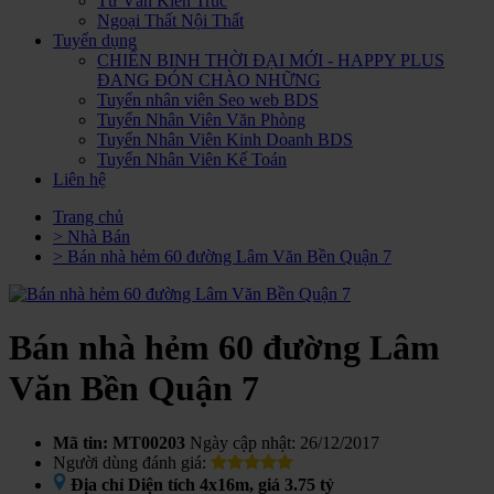
Tư Vấn Kiến Trúc
Ngoại Thất Nội Thất
Tuyển dụng
CHIẾN BINH THỜI ĐẠI MỚI - HAPPY PLUS
ĐANG ĐÓN CHÀO NHỮNG
Tuyển nhân viên Seo web BDS
Tuyển Nhân Viên Văn Phòng
Tuyển Nhân Viên Kinh Doanh BDS
Tuyển Nhân Viên Kế Toán
Liên hệ
Trang chủ
> Nhà Bán
> Bán nhà hẻm 60 đường Lâm Văn Bền Quận 7
Bán nhà hẻm 60 đường Lâm
Văn Bền Quận 7
Mã tin: MT00203
Ngày cập nhật: 26/12/2017
Người dùng đánh giá:
Địa chỉ
Diện tích 4x16m, giá 3.75 tỷ