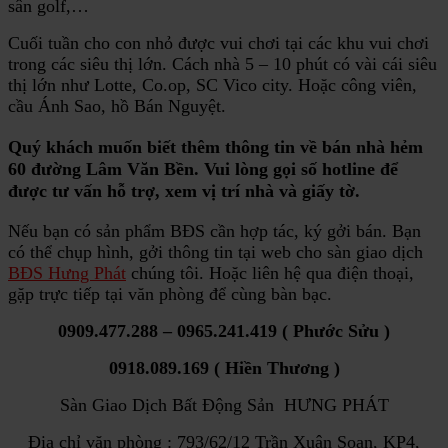
sân golf,…
Cuối tuần cho con nhỏ được vui chơi tại các khu vui chơi
trong các siêu thị lớn. Cách nhà 5 – 10 phút có vài cái siêu
thị lớn như Lotte, Co.op, SC Vico city. Hoặc công viên,
cầu Ánh Sao, hồ Bán Nguyệt.
Quý khách muốn biết thêm thông tin về
bán
nhà hẻm
60 đường Lâm Văn Bền
. Vui lòng gọi số hotline để
được tư vấn hỗ trợ, xem vị trí nhà và giấy tờ.
Nếu bạn có sản phẩm BĐS cần hợp tác, ký gởi bán. Bạn
có thể chụp hình, gởi thông tin tại web cho sàn giao dịch
BĐS Hưng Phát
chúng tôi. Hoặc liên hệ qua điện thoại,
gặp trực tiếp tại văn phòng để cùng bàn bạc.
0909.477.288 – 0965.241.419 ( Phước Sửu )
0918.089.169 ( Hiền Thương )
Sàn Giao Dịch Bất Động Sản HƯNG PHÁT
Địa chỉ văn phòng : 793/62/12 Trần Xuân Soạn, KP4,