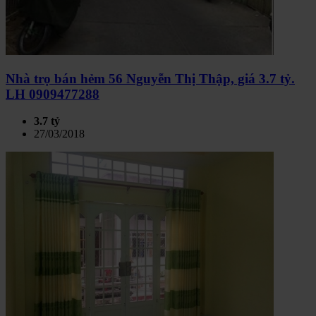
Nhà trọ bán hẻm 56 Nguyễn Thị Thập, giá 3.7 tỷ.
LH 0909477288
3.7 tỷ
27/03/2018