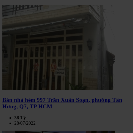
Bán nhà hẻm 997 Trần Xuân Soạn, phường Tân
Hưng, Q7, TP HCM
38 Tỷ
28/07/2022