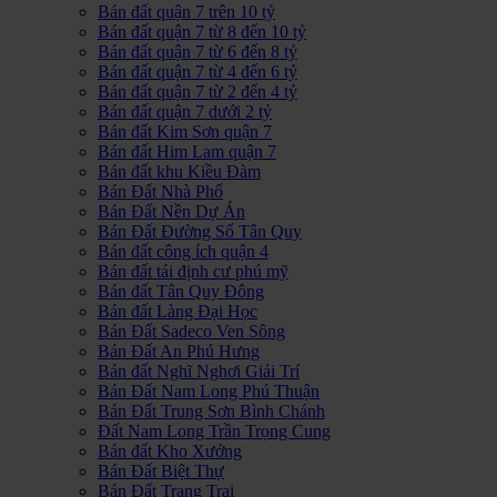
Bán đất quận 7 trên 10 tỷ
Bán đất quận 7 từ 8 đến 10 tỷ
Bán đất quận 7 từ 6 đến 8 tỷ
Bán đất quận 7 từ 4 đến 6 tỷ
Bán đất quận 7 từ 2 đến 4 tỷ
Bán đất quận 7 dưới 2 tỷ
Bán đất Kim Sơn quận 7
Bán đất Him Lam quận 7
Bán đất khu Kiều Đàm
Bán Đất Nhà Phố
Bán Đất Nền Dự Án
Bán Đất Đường Số Tân Quy
Bán đất công ích quận 4
Bán đất tái định cư phú mỹ
Bán đất Tân Quy Đông
Bán đất Làng Đại Học
Bán Đất Sadeco Ven Sông
Bán Đất An Phú Hưng
Bán đất Nghĩ Nghơi Giải Trí
Bán Đất Nam Long Phú Thuận
Bán Đất Trung Sơn Bình Chánh
Đất Nam Long Trần Trọng Cung
Bán đất Kho Xưởng
Bán Đất Biệt Thự
Bán Đất Trang Trại