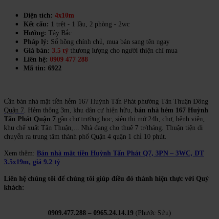
Diện tích:
4x10m
Kết cấu:
1 trệt - 1 lầu, 2 phòng - 2wc
Hướng:
Tây Bắc
Pháp lý:
Sổ hồng chính chủ, mua bán sang tên ngay
Giá bán:
3.5 tỷ
thương lượng cho người thiện chí mua
Liên hệ:
0909 477 288
Mã tin: 6922
Cần bán nhà mặt tiền hẻm 167 Huỳnh Tấn Phát phường Tân Thuận Đô
ng
Quận 7
. Hẻ
m thông 3m, khu dân cư hiện hữu,
bán nhà hẻm 167 Huỳnh
Tấn Phát Quận 7
gần chợ trường học, siêu thị mở 24h, chợ, bệnh viện,
khu chế xuất Tân Thuận,... Nhà đang cho thuê 7 tr/tháng. Thuận tiện di
chuyển ra trung tâm thành phố Quận 4 quận 1 chỉ 10 phút.
Xem thêm:
Bán nhà mặt tiền Huỳnh Tấn Phát Q7, 3PN – 3WC, DT
3.5x19m, giá 9.2 tỷ
Liên hệ chúng tôi để chúng tôi giúp điều đó thành hiện thực với Quý
khách:
0909.477.288 – 0965.24.14.19
(Phước Sửu)