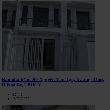
Bán nhà hẻm 590 Nguyễn Văn Tạo, X.Long Thới,
H.Nhà Bè, TPHCM
3.7 Tỷ
16/08/2022