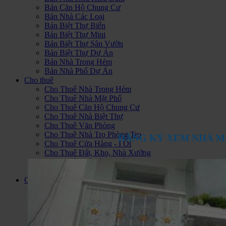
Bán Căn Hộ Chung Cư
Bán Nhà Các Loại
Bán Biệt Thự Biển
Bán Biệt Thự Mini
Bán Biệt Thự Sân Vườn
Bán Biệt Thự Dự Án
Bán Nhà Trong Hẻm
Bán Nhà Phố Dự Án
Cho thuê
Cho Thuê Nhà Trong Hẻm
Cho Thuê Nhà Mặt Phố
Cho Thuê Căn Hộ Chung Cư
Cho Thuê Nhà Biệt Thự
Cho Thuê Văn Phòng
Cho Thuê Nhà Trọ Phòng Trọ
ĐĂNG KÝ XEM NHÀ M
Cho Thuê Cửa Hàng - I Ốt
Cho Thuê Đất, Kho, Nhà Xưởng
Cho Thuê Nhà Làm Khách Sạn
Cho Thuê Căn Hộ Dịch Vụ
Căn Hộ Quận 7
Cho Thuê Căn Hộ Q7
Bán căn hộ Quận 7
Căn Hộ Hoàng Anh Thanh Bình
Căn Hộ Sunrise City
Hoàng Anh Gia Lai 1