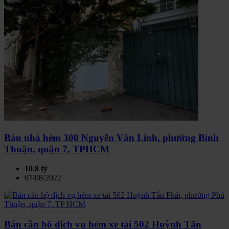
Bán nhà hẻm 300 Nguyễn Văn Linh, phường Bình
Thuận, quận 7, TPHCM
10.8 tỷ
07/08/2022
Bán căn hộ dịch vụ hẻm xe tải 502 Huỳnh Tấn