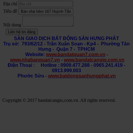
Địa chỉ
Tiêu đề
Nội dung
Liên hệ tin đăng
SÀN GIAO DỊCH BẤT ĐỘNG SẢN HƯNG PHÁT
Trụ sở: 793/62/12 - Trần Xuân Soạn
- Kp4 - Phường Tân
Hưng - Quận 7 - TPHCM
Website:
www.bandatquan7.com.vn
-
www.nhabanquan7.vn
-
www.bandatcangio.com.vn
Điện Thoại : Hotline : 0909.477.288 - 0965.241.419 -
0913.999.003
Phước Sửu -
www.batdongsanhungphat.vn
Copyright © 2017 bandatcangio,com.vn. All rights reserved.