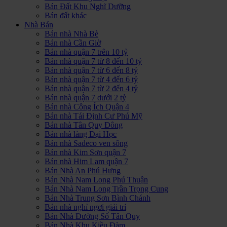
Bán Đất Khu Nghĩ Dưỡng
Bán đất khác
Nhà Bán
Bán nhà Nhà Bè
Bán nhà Cần Giờ
Bán nhà quận 7 trên 10 tỷ
Bán nhà quận 7 từ 8 đến 10 tỷ
Bán nhà quận 7 từ 6 đến 8 tỷ
Bán nhà quận 7 từ 4 đến 6 tỷ
Bán nhà quận 7 từ 2 đến 4 tỷ
Bán nhà quận 7 dưới 2 tỷ
Bán nhà Công Ích Quận 4
Bán nhà Tái Định Cư Phú Mỹ
Bán nhà Tân Quy Đông
Bán nhà làng Đại Học
Bán nhà Sadeco ven sông
Bán nhà Kim Sơn quận 7
Bán nhà Him Lam quận 7
Bán Nhà An Phú Hưng
Bán Nhà Nam Long Phú Thuận
Bán Nhà Nam Long Trần Trọng Cung
Bán Nhà Trung Sơn Bình Chánh
Bán nhà nghỉ ngơi giải trí
Bán Nhà Đường Số Tân Quy
Bán Nhà Khu Kiều Đàm