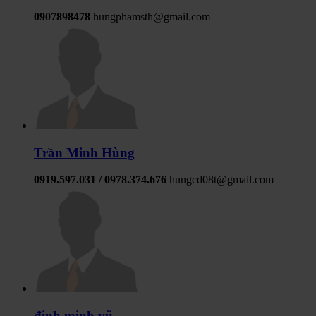
0907898478
hungphamsth@gmail.com
Trần Minh Hùng
0919.597.031 / 0978.374.676
hungcd08t@gmail.com
đinh minh vũ