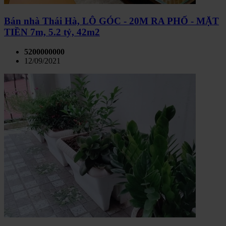
Bán nhà Thái Hà, LÔ GÓC - 20M RA PHỐ - MẶT
TIỀN 7m, 5.2 tỷ, 42m2
5200000000
12/09/2021