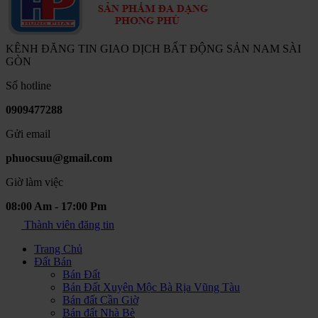
KÊNH ĐĂNG TIN GIAO DỊCH BẤT ĐỘNG SẢN NAM SÀI
GÒN
Số hotline
0909477288
Gửi email
phuocsuu@gmail.com
Giờ làm việc
08:00 Am - 17:00 Pm
Thành viên đăng tin
Trang Chủ
Đất Bán
Bán Đất
Bán Đất Xuyên Mộc Bà Rịa Vũng Tàu
Bán đất Cần Giờ
Bán đất Nhà Bè