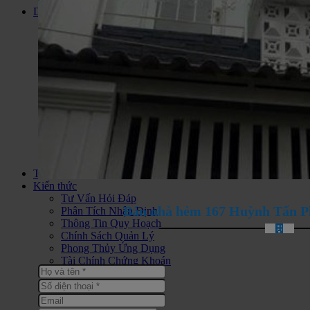
Dự án
Đất Nền Dự Án
Căn Hộ Cao Cấp
Biệt Thự Liền Kề
Biệt Thự Biển
Dự Án Condotel
Nhà Ở Xã Hội
Khu Du Lịch Nghĩ Dưỡng
Căn hộ Jamona City Quận 7
Bán nhà đất KDC Long Hậu
Bán Khách Sạn Vũng Tàu
Khu Phức Hợp
Bán Nhà Đất Huyện Cần Giờ
Thông tin
Kiến thức
Tư Vấn Hỏi Đáp
Bán nhà hẻm 167 Huỳnh Tấn Phá
Phân Tích Nhận Định
Thông Tin Quy Hoạch
Chính Sách Quản Lý
Phong Thủy Ứng Dụng
Tài Chính Chứng Khoán
Tin Tức Thị Trường
Bất Động Sản Thế Giới
Thiết Kế Xây Dựng