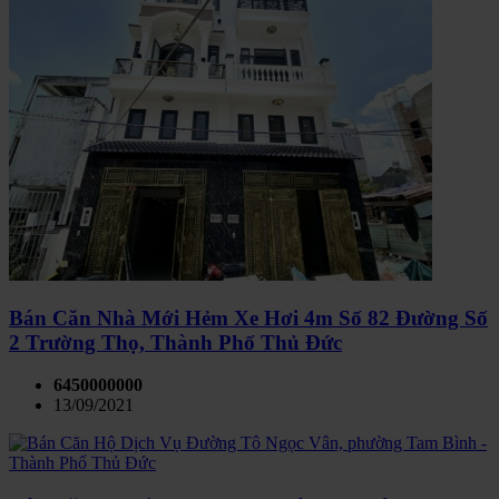
Bán Căn Nhà Mới Hẻm Xe Hơi 4m Số 82 Đường Số
2 Trường Thọ, Thành Phố Thủ Đức
6450000000
13/09/2021