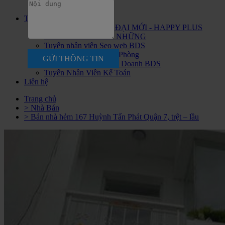
Tư Vấn Kiến Trúc
Ngoại Thất Nội Thất
Tuyển dụng
CHIẾN BINH THỜI ĐẠI MỚI - HAPPY PLUS
ĐANG ĐÓN CHÀO NHỮNG
Tuyển nhân viên Seo web BDS
Tuyển Nhân Viên Văn Phòng
GỬI THÔNG TIN
Tuyển Nhân Viên Kinh Doanh BDS
Tuyển Nhân Viên Kế Toán
Liên hệ
Trang chủ
> Nhà Bán
> Bán nhà hẻm 167 Huỳnh Tấn Phát Quận 7, trệt – lầu