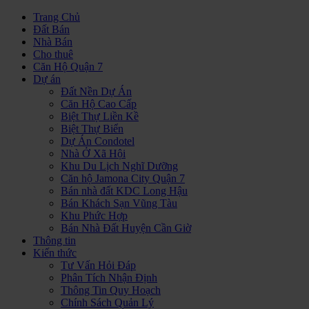
Trang Chủ
Đất Bán
Nhà Bán
Cho thuê
Căn Hộ Quận 7
Dự án
Đất Nền Dự Án
Căn Hộ Cao Cấp
Biệt Thự Liền Kề
Biệt Thự Biển
Dự Án Condotel
Nhà Ở Xã Hội
Khu Du Lịch Nghĩ Dưỡng
Căn hộ Jamona City Quận 7
Bán nhà đất KDC Long Hậu
Bán Khách Sạn Vũng Tàu
Khu Phức Hợp
Bán Nhà Đất Huyện Cần Giờ
Thông tin
Kiến thức
Tư Vấn Hỏi Đáp
Phân Tích Nhận Định
Thông Tin Quy Hoạch
Chính Sách Quản Lý