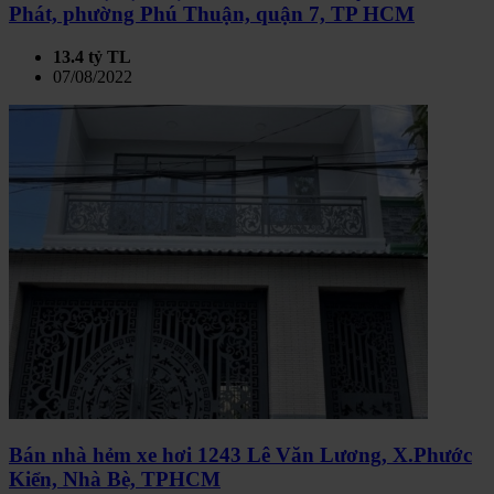
Phát, phường Phú Thuận, quận 7, TP HCM
13.4 tỷ TL
07/08/2022
Bán nhà hẻm xe hơi 1243 Lê Văn Lương, X.Phước
Kiển, Nhà Bè, TPHCM