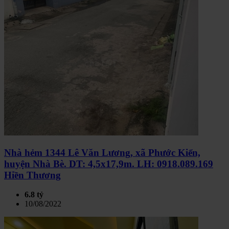
Nhà hẻm 1344 Lê Văn Lương, xã Phước Kiển,
huyện Nhà Bè. DT: 4,5x17,9m. LH: 0918.089.169
Hiền Thương
6.8 tỷ
10/08/2022