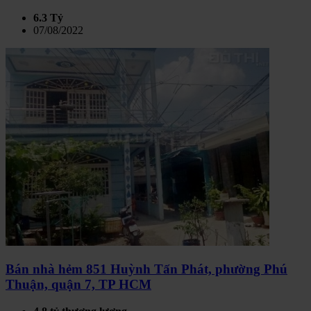
6.3 Tỷ
07/08/2022
Bán nhà hẻm 851 Huỳnh Tấn Phát, phường Phú
Thuận, quận 7, TP HCM