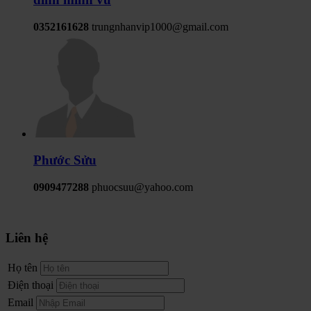
0352161628
trungnhanvip1000@gmail.com
Phước Sửu
0909477288
phuocsuu@yahoo.com
Liên hệ
Họ tên
Điện thoại
Email