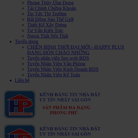
Phong Thủy Ứng Dụng
Tài Chính Chứng Khoán
Tin Tức Thị Trường
Bất Động Sản Thế Giới
Thiết Kế Xây Dựng
Tư Vấn Kiến Trúc
Ngoại Thất Nội Thất
Tuyển dụng
CHIẾN BINH THỜI ĐẠI MỚI - HAPPY PLUS
ĐANG ĐÓN CHÀO NHỮNG
Tuyển nhân viên Seo web BDS
Tuyển Nhân Viên Văn Phòng
Tuyển Nhân Viên Kinh Doanh BDS
Tuyển Nhân Viên Kế Toán
Liên hệ