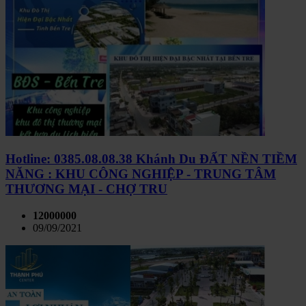
Hotline: 0385.08.08.38 Khánh Du ĐẤT NỀN TIỀM
NĂNG : KHU CÔNG NGHIỆP - TRUNG TÂM
THƯƠNG MẠI - CHỢ TRU
12000000
09/09/2021