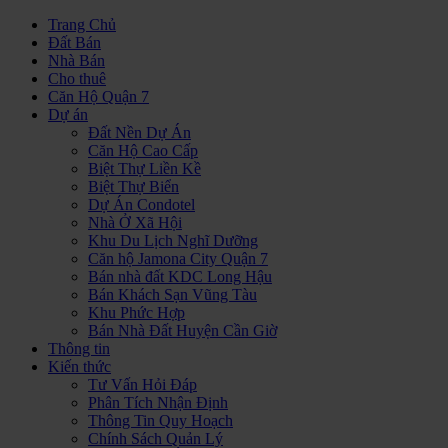
Trang Chủ
Đất Bán
Nhà Bán
Cho thuê
Căn Hộ Quận 7
Dự án
Đất Nền Dự Án
Căn Hộ Cao Cấp
Biệt Thự Liền Kề
Biệt Thự Biển
Dự Án Condotel
Nhà Ở Xã Hội
Khu Du Lịch Nghĩ Dưỡng
Căn hộ Jamona City Quận 7
Bán nhà đất KDC Long Hậu
Bán Khách Sạn Vũng Tàu
Khu Phức Hợp
Bán Nhà Đất Huyện Cần Giờ
Thông tin
Kiến thức
Tư Vấn Hỏi Đáp
Phân Tích Nhận Định
Thông Tin Quy Hoạch
Chính Sách Quản Lý