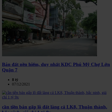
Bán đất nền hiếm, duy nhất KDC Phú Mỹ Chợ Lớn
Quận 7
8 tỷ
07/12/2021
cần tiền bán gấp lô đất làng cả LK8, Thuận thành,