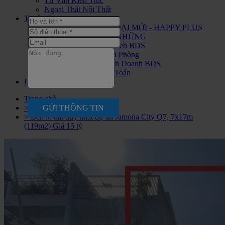
Tư Vấn Kiến Trúc
Ngoại Thất Nội Thất
Tuyển dụng
CHIẾN BINH THỜI ĐẠI MỚI - HAPPY PLUS
ĐANG ĐÓN CHÀO NHỮNG
Tuyển nhân viên Seo web BDS
Tuyển Nhân Viên Văn Phòng
Tuyển Nhân Viên Kinh Doanh BDS
Tuyển Nhân Viên Kế Toán
Liên hệ
Trang chủ
GỬI THÔNG TIN
> Đất Bán
> Bán lô đất duy nhất dự án Jamona City Q7, 7x17m
(119m2) Giá 15 tỷ