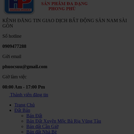
KÊNH ĐĂNG TIN GIAO DỊCH BẤT ĐỘNG SẢN NAM SÀI
GÒN
Số hotline
0909477288
Gửi email
phuocsuu@gmail.com
Giờ làm việc
08:00 Am - 17:00 Pm
Thành viên đăng tin
Trang Chủ
Đất Bán
Bán Đất
Bán Đất Xuyên Mộc Bà Rịa Vũng Tàu
Bán đất Cần Giờ
Bán đất Nhà Bè