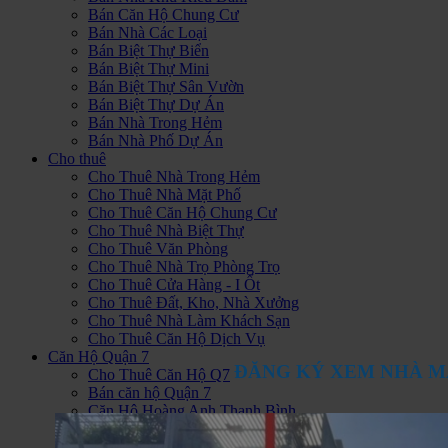
Bán Căn Hộ Chung Cư
Bán Nhà Các Loại
Bán Biệt Thự Biển
Bán Biệt Thự Mini
Bán Biệt Thự Sân Vườn
Bán Biệt Thự Dự Án
Bán Nhà Trong Hẻm
Bán Nhà Phố Dự Án
Cho thuê
Cho Thuê Nhà Trong Hẻm
Cho Thuê Nhà Mặt Phố
Cho Thuê Căn Hộ Chung Cư
Cho Thuê Nhà Biệt Thự
Cho Thuê Văn Phòng
Cho Thuê Nhà Trọ Phòng Trọ
Cho Thuê Cửa Hàng - I Ốt
Cho Thuê Đất, Kho, Nhà Xưởng
Cho Thuê Nhà Làm Khách Sạn
Cho Thuê Căn Hộ Dịch Vụ
Căn Hộ Quận 7
ĐĂNG KÝ XEM NHÀ M
Cho Thuê Căn Hộ Q7
Bán căn hộ Quận 7
Căn Hộ Hoàng Anh Thanh Bình
Căn Hộ Sunrise City
Hoàng Anh Gia Lai 1