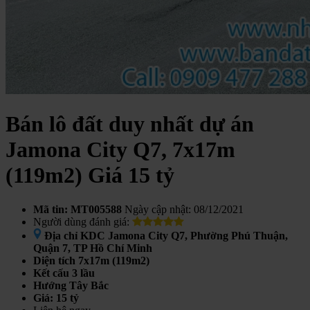
Bán lô đất duy nhất dự án
Jamona City Q7, 7x17m
(119m2) Giá 15 tỷ
Mã tin: MT005588
Ngày cập nhật: 08/12/2021
Người dùng đánh giá:
Địa chỉ
KDC Jamona City Q7, Phường Phú Thuận,
Quận 7, TP Hồ Chí Minh
Diện tích
7x17m (119m2)
Kết cấu
3 lầu
Hướng
Tây Bắc
Giá:
15 tỷ