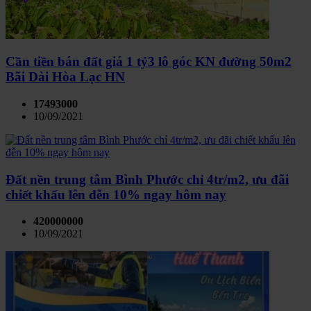
Cần tiền bán đất giá 1 tỷ3 lô góc KN đường 50m2
Bãi Dài Hòa Lạc HN
17493000
10/09/2021
Đất nền trung tâm Bình Phước chỉ 4tr/m2, ưu đãi
chiết khấu lên đễn 10% ngay hôm nay
420000000
10/09/2021