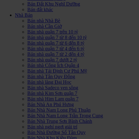
Bán Đất Khu Nghĩ Dưỡng
Bán đất khác
Nhà Bán
Bán nhà Nhà Bè
Bán nhà Cần Giờ
Bán nhà quận 7 trên 10 tỷ
Bán nhà quận 7 từ 8 đến 10 tỷ
Bán nhà quận 7 từ 6 đến 8 tỷ
Bán nhà quận 7 từ 4 đến 6 tỷ
Bán nhà quận 7 từ 2 đến 4 tỷ
Bán nhà quận 7 dưới 2 tỷ
Bán nhà Công Ích Quận 4
Bán nhà Tái Định Cư Phú Mỹ
Bán nhà Tân Quy Đông
Bán nhà làng Đại Học
Bán nhà Sadeco ven sông
Bán nhà Kim Sơn quận 7
Bán nhà Him Lam quận 7
Bán Nhà An Phú Hưng
Bán Nhà Nam Long Phú Thuận
Bán Nhà Nam Long Trần Trọng Cung
Bán Nhà Trung Sơn Bình Chánh
Bán nhà nghỉ ngơi giải trí
Bán Nhà Đường Số Tân Quy
Bán Nhà Khu Kiều Đàm