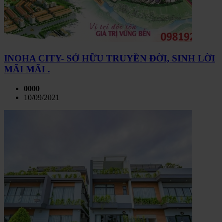
INOHA CITY- SỞ HỮU TRUYỀN ĐỜI, SINH LỜI
MÃI MÃI .
0000
10/09/2021