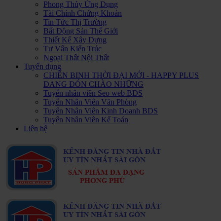
Phong Thủy Ứng Dụng
Tài Chính Chứng Khoán
Tin Tức Thị Trường
Bất Động Sản Thế Giới
Thiết Kế Xây Dựng
Tư Vấn Kiến Trúc
Ngoại Thất Nội Thất
Tuyển dụng
CHIẾN BINH THỜI ĐẠI MỚI - HAPPY PLUS
ĐANG ĐÓN CHÀO NHỮNG
Tuyển nhân viên Seo web BDS
Tuyển Nhân Viên Văn Phòng
Tuyển Nhân Viên Kinh Doanh BDS
Tuyển Nhân Viên Kế Toán
Liên hệ