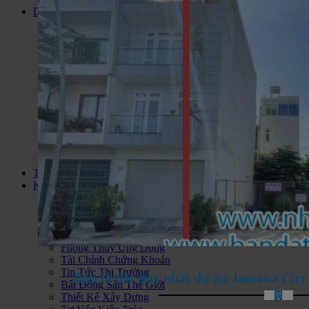
Dự án
Đất Nền Dự Án
Căn Hộ Cao Cấp
Biệt Thự Liền Kề
Biệt Thự Biển
Dự Án Condotel
Nhà Ở Xã Hội
Khu Du Lịch Nghĩ Dưỡng
Căn hộ Jamona City Quận 7
Bán nhà đất KDC Long Hậu
Bán Khách Sạn Vũng Tàu
Khu Phức Hợp
Bán Nhà Đất Huyện Cần Giờ
Thông tin
Kiến thức
Tư Vấn Hỏi Đáp
Phân Tích Nhận Định
Thông Tin Quy Hoạch
Chính Sách Quản Lý
Phong Thủy Ứng Dụng
Tài Chính Chứng Khoán
Tin Tức Thị Trường
Bán lô đất duy nhất dự án Jamona City
Bất Động Sản Thế Giới
Thiết Kế Xây Dựng