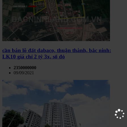
cần bán lô đất dabaco, thuận thành, bắc ninh:
LK10 giá chỉ 2 tỷ 3x, sổ đỏ
2350000000
09/09/2021