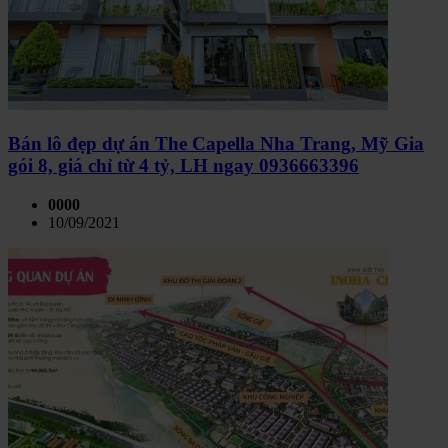
Bán lô đẹp dự án The Capella Nha Trang, Mỹ Gia
gói 8, giá chỉ từ 4 tỷ, LH ngay 0936663396
0000
10/09/2021