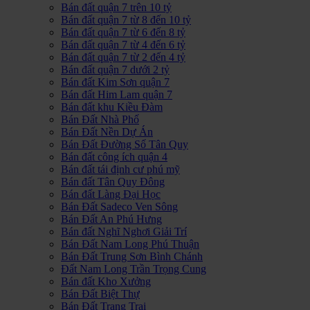
Bán đất quận 7 trên 10 tỷ
Bán đất quận 7 từ 8 đến 10 tỷ
Bán đất quận 7 từ 6 đến 8 tỷ
Bán đất quận 7 từ 4 đến 6 tỷ
Bán đất quận 7 từ 2 đến 4 tỷ
Bán đất quận 7 dưới 2 tỷ
Bán đất Kim Sơn quận 7
Bán đất Him Lam quận 7
Bán đất khu Kiều Đàm
Bán Đất Nhà Phố
Bán Đất Nền Dự Án
Bán Đất Đường Số Tân Quy
Bán đất công ích quận 4
Bán đất tái định cư phú mỹ
Bán đất Tân Quy Đông
Bán đất Làng Đại Học
Bán Đất Sadeco Ven Sông
Bán Đất An Phú Hưng
Bán đất Nghĩ Nghơi Giải Trí
Bán Đất Nam Long Phú Thuận
Bán Đất Trung Sơn Bình Chánh
Đất Nam Long Trần Trọng Cung
Bán đất Kho Xưởng
Bán Đất Biệt Thự
Bán Đất Trang Trại