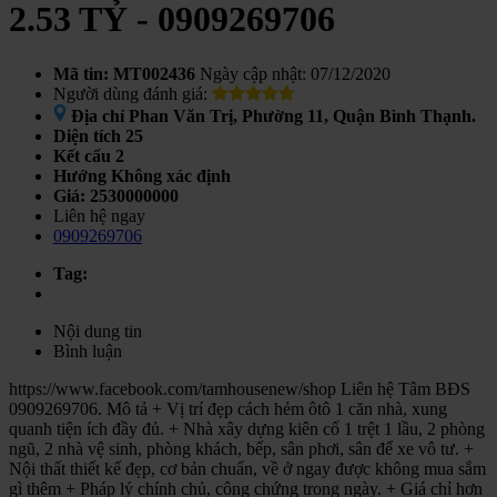
2.53 TỶ - 0909269706
Mã tin: MT002436
Ngày cập nhật: 07/12/2020
Người dùng đánh giá:
Địa chỉ
Phan Văn Trị, Phường 11, Quận Bình Thạnh.
Diện tích
25
Kết cấu
2
Hướng
Không xác định
Giá:
2530000000
Liên hệ ngay
0909269706
Tag:
Nội dung tin
Bình luận
https://www.facebook.com/tamhousenew/shop Liên hệ Tâm BĐS
0909269706. Mô tả + Vị trí đẹp cách hẻm ôtô 1 căn nhà, xung
quanh tiện ích đầy đủ. + Nhà xây dựng kiên cố 1 trệt 1 lầu, 2 phòng
ngũ, 2 nhà vệ sinh, phòng khách, bếp, sân phơi, sân để xe vô tư. +
Nội thất thiết kế đẹp, cơ bản chuẩn, về ở ngay được không mua sắm
gì thêm + Pháp lý chính chủ, công chứng trong ngày. + Giá chỉ hơn