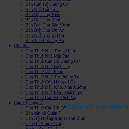
Bán Căn Hộ Chung Cư
Bán Nhà Các Loại
Bán Biệt Thự Biển
Bán Biệt Thự Mini
Bán Biệt Thự Sân Vườn
Bán Biệt Thự Dự Án
Bán Nhà Trong Hẻm
Bán Nhà Phố Dự Án
Cho thuê
Cho Thuê Nhà Trong Hẻm
Cho Thuê Nhà Mặt Phố
Cho Thuê Căn Hộ Chung Cư
Cho Thuê Nhà Biệt Thự
Cho Thuê Văn Phòng
Cho Thuê Nhà Trọ Phòng Trọ
Cho Thuê Cửa Hàng - I Ốt
Cho Thuê Đất, Kho, Nhà Xưởng
Cho Thuê Nhà Làm Khách Sạn
Cho Thuê Căn Hộ Dịch Vụ
Căn Hộ Quận 7
ĐĂNG KÝ XEM NHÀ M
Cho Thuê Căn Hộ Q7
Bán căn hộ Quận 7
Căn Hộ Hoàng Anh Thanh Bình
Căn Hộ Sunrise City
Hoàng Anh Gia Lai 1