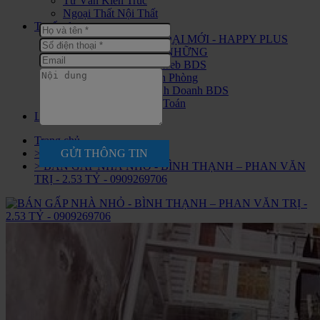
Tư Vấn Kiến Trúc
Ngoại Thất Nội Thất
Tuyển dụng
CHIẾN BINH THỜI ĐẠI MỚI - HAPPY PLUS
ĐANG ĐÓN CHÀO NHỮNG
Tuyển nhân viên Seo web BDS
Tuyển Nhân Viên Văn Phòng
Tuyển Nhân Viên Kinh Doanh BDS
Tuyển Nhân Viên Kế Toán
Liên hệ
Trang chủ
GỬI THÔNG TIN
> Nhà Bán
> BÁN GẤP NHÀ NHỎ - BÌNH THẠNH – PHAN VĂN
TRỊ - 2.53 TỶ - 0909269706