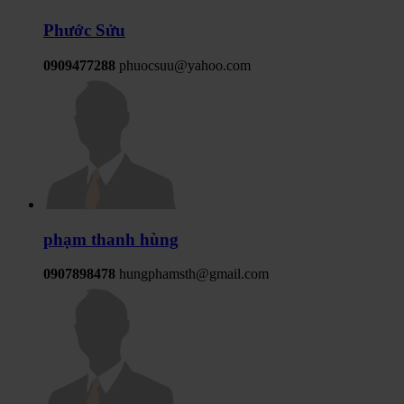
Phước Sửu
0909477288
phuocsuu@yahoo.com
phạm thanh hùng
0907898478
hungphamsth@gmail.com