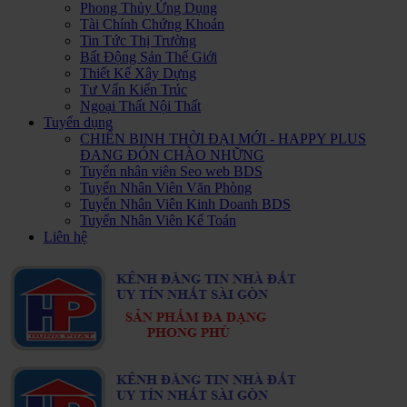
Phong Thủy Ứng Dụng
Tài Chính Chứng Khoán
Tin Tức Thị Trường
Bất Động Sản Thế Giới
Thiết Kế Xây Dựng
Tư Vấn Kiến Trúc
Ngoại Thất Nội Thất
Tuyển dụng
CHIẾN BINH THỜI ĐẠI MỚI - HAPPY PLUS
ĐANG ĐÓN CHÀO NHỮNG
Tuyển nhân viên Seo web BDS
Tuyển Nhân Viên Văn Phòng
Tuyển Nhân Viên Kinh Doanh BDS
Tuyển Nhân Viên Kế Toán
Liên hệ