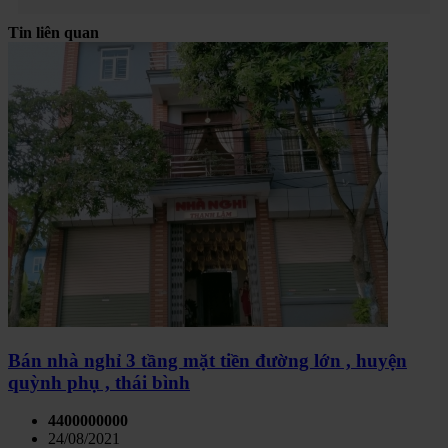
Tin liên quan
Bán nhà nghỉ 3 tầng mặt tiền đường lớn , huyện
quỳnh phụ , thái bình
4400000000
24/08/2021