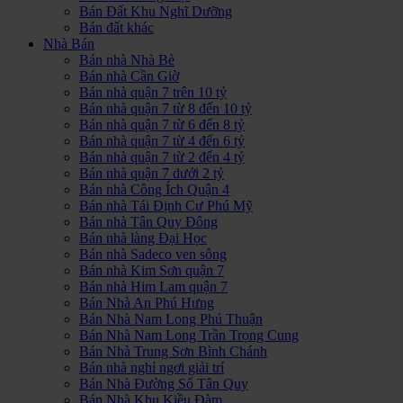
Bán Đất Khu Nghĩ Dưỡng
Bán đất khác
Nhà Bán
Bán nhà Nhà Bè
Bán nhà Cần Giờ
Bán nhà quận 7 trên 10 tỷ
Bán nhà quận 7 từ 8 đến 10 tỷ
Bán nhà quận 7 từ 6 đến 8 tỷ
Bán nhà quận 7 từ 4 đến 6 tỷ
Bán nhà quận 7 từ 2 đến 4 tỷ
Bán nhà quận 7 dưới 2 tỷ
Bán nhà Công Ích Quận 4
Bán nhà Tái Định Cư Phú Mỹ
Bán nhà Tân Quy Đông
Bán nhà làng Đại Học
Bán nhà Sadeco ven sông
Bán nhà Kim Sơn quận 7
Bán nhà Him Lam quận 7
Bán Nhà An Phú Hưng
Bán Nhà Nam Long Phú Thuận
Bán Nhà Nam Long Trần Trọng Cung
Bán Nhà Trung Sơn Bình Chánh
Bán nhà nghỉ ngơi giải trí
Bán Nhà Đường Số Tân Quy
Bán Nhà Khu Kiều Đàm