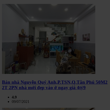
Bán nhà Nguyễn Quý Anh,P.TSN,Q.Tân Phú 50M2
2T 2PN nhà mới đẹp vào ở ngay giá 4tỷ9
4.9
09/07/2021