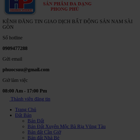
KÊNH ĐĂNG TIN GIAO DỊCH BẤT ĐỘNG SẢN NAM SÀI
GÒN
Số hotline
0909477288
Gửi email
phuocsuu@gmail.com
Giờ làm việc
08:00 Am - 17:00 Pm
Thành viên đăng tin
Trang Chủ
Đất Bán
Bán Đất
Bán Đất Xuyên Mộc Bà Rịa Vũng Tàu
Bán đất Cần Giờ
Bán đất Nhà Bè