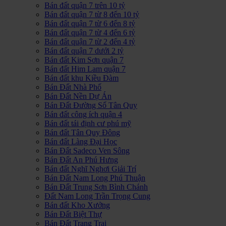
Bán đất quận 7 trên 10 tỷ
Bán đất quận 7 từ 8 đến 10 tỷ
Bán đất quận 7 từ 6 đến 8 tỷ
Bán đất quận 7 từ 4 đến 6 tỷ
Bán đất quận 7 từ 2 đến 4 tỷ
Bán đất quận 7 dưới 2 tỷ
Bán đất Kim Sơn quận 7
Bán đất Him Lam quận 7
Bán đất khu Kiều Đàm
Bán Đất Nhà Phố
Bán Đất Nền Dự Án
Bán Đất Đường Số Tân Quy
Bán đất công ích quận 4
Bán đất tái định cư phú mỹ
Bán đất Tân Quy Đông
Bán đất Làng Đại Học
Bán Đất Sadeco Ven Sông
Bán Đất An Phú Hưng
Bán đất Nghĩ Nghơi Giải Trí
Bán Đất Nam Long Phú Thuận
Bán Đất Trung Sơn Bình Chánh
Đất Nam Long Trần Trọng Cung
Bán đất Kho Xưởng
Bán Đất Biệt Thự
Bán Đất Trang Trại