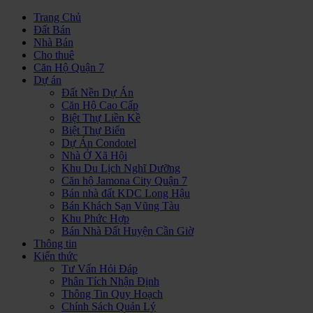
Trang Chủ
Đất Bán
Nhà Bán
Cho thuê
Căn Hộ Quận 7
Dự án
Đất Nền Dự Án
Căn Hộ Cao Cấp
Biệt Thự Liền Kề
Biệt Thự Biển
Dự Án Condotel
Nhà Ở Xã Hội
Khu Du Lịch Nghĩ Dưỡng
Căn hộ Jamona City Quận 7
Bán nhà đất KDC Long Hậu
Bán Khách Sạn Vũng Tàu
Khu Phức Hợp
Bán Nhà Đất Huyện Cần Giờ
Thông tin
Kiến thức
Tư Vấn Hỏi Đáp
Phân Tích Nhận Định
Thông Tin Quy Hoạch
Chính Sách Quản Lý