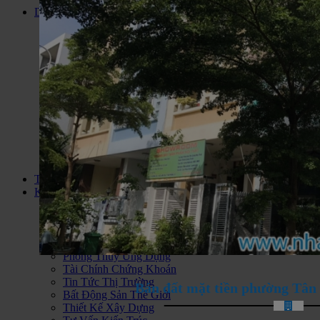
Dự án
Đất Nền Dự Án
Căn Hộ Cao Cấp
Biệt Thự Liền Kề
Biệt Thự Biển
Dự Án Condotel
Nhà Ở Xã Hội
Khu Du Lịch Nghĩ Dưỡng
Căn hộ Jamona City Quận 7
Bán nhà đất KDC Long Hậu
Bán Khách Sạn Vũng Tàu
Khu Phức Hợp
Bán Nhà Đất Huyện Cần Giờ
Thông tin
Kiến thức
Tư Vấn Hỏi Đáp
Phân Tích Nhận Định
Thông Tin Quy Hoạch
Chính Sách Quản Lý
Phong Thủy Ứng Dụng
Tài Chính Chứng Khoán
Tin Tức Thị Trường
Bán đất mặt tiền phường Tân
Bất Động Sản Thế Giới
Thiết Kế Xây Dựng