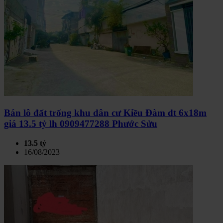
Bán lô đất trống khu dân cư Kiều Đàm dt 6x18m
giá 13.5 tỷ lh 0909477288 Phước Sửu
13.5 tỷ
16/08/2023