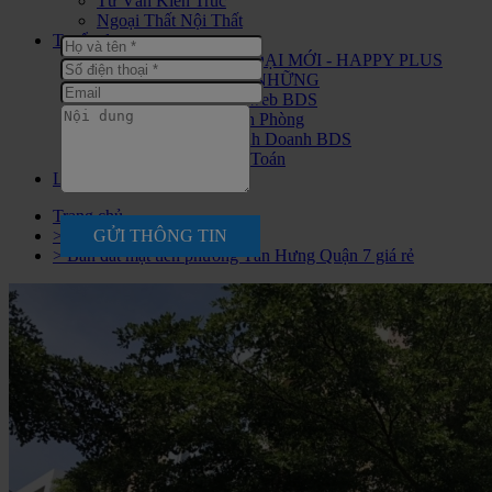
Tư Vấn Kiến Trúc
Ngoại Thất Nội Thất
Tuyển dụng
CHIẾN BINH THỜI ĐẠI MỚI - HAPPY PLUS
ĐANG ĐÓN CHÀO NHỮNG
Tuyển nhân viên Seo web BDS
Tuyển Nhân Viên Văn Phòng
Tuyển Nhân Viên Kinh Doanh BDS
Tuyển Nhân Viên Kế Toán
Liên hệ
Trang chủ
GỬI THÔNG TIN
> Đất Bán
> Bán đất mặt tiền phường Tân Hưng Quận 7 giá rẻ