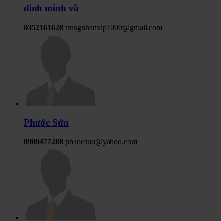
đinh minh vũ
0352161628
trungnhanvip1000@gmail.com
Phước Sửu
0909477288
phuocsuu@yahoo.com