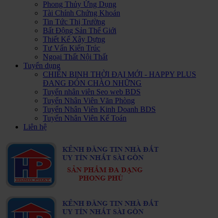
Phong Thủy Ứng Dụng
Tài Chính Chứng Khoán
Tin Tức Thị Trường
Bất Động Sản Thế Giới
Thiết Kế Xây Dựng
Tư Vấn Kiến Trúc
Ngoại Thất Nội Thất
Tuyển dụng
CHIẾN BINH THỜI ĐẠI MỚI - HAPPY PLUS
ĐANG ĐÓN CHÀO NHỮNG
Tuyển nhân viên Seo web BDS
Tuyển Nhân Viên Văn Phòng
Tuyển Nhân Viên Kinh Doanh BDS
Tuyển Nhân Viên Kế Toán
Liên hệ