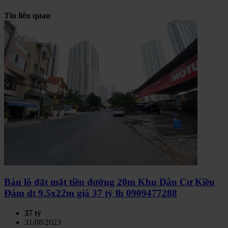
Tin liên quan
Bán lô đất mặt tiền đường 20m Khu Dân Cư Kiều
Đàm dt 9.5x22m giá 37 tỷ lh 0909477288
37 tỷ
31/08/2023