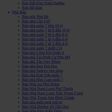
Bán Đất Khu Nghĩ Dưỡng
Bán đất khác
Nhà Bán
Bán nhà Nhà Bè
Bán nhà Cần Giờ
Bán nhà quận 7 trên 10 tỷ
Bán nhà quận 7 từ 8 đến 10 tỷ
Bán nhà quận 7 từ 6 đến 8 tỷ
Bán nhà quận 7 từ 4 đến 6 tỷ
Bán nhà quận 7 từ 2 đến 4 tỷ
Bán nhà quận 7 dưới 2 tỷ
Bán nhà Công Ích Quận 4
Bán nhà Tái Định Cư Phú Mỹ
Bán nhà Tân Quy Đông
Bán nhà làng Đại Học
Bán nhà Sadeco ven sông
Bán nhà Kim Sơn quận 7
Bán nhà Him Lam quận 7
Bán Nhà An Phú Hưng
Bán Nhà Nam Long Phú Thuận
Bán Nhà Nam Long Trần Trọng Cung
Bán Nhà Trung Sơn Bình Chánh
Bán nhà nghỉ ngơi giải trí
Bán Nhà Đường Số Tân Quy
Bán Nhà Khu Kiều Đàm