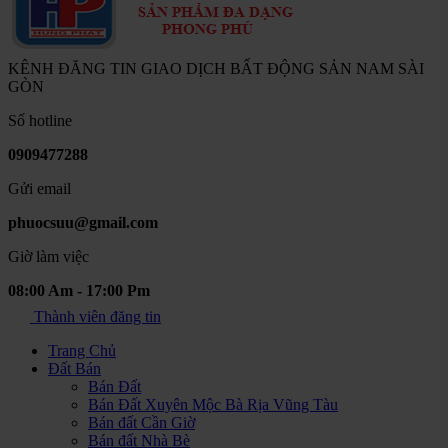
KÊNH ĐĂNG TIN GIAO DỊCH BẤT ĐỘNG SẢN NAM SÀI
GÒN
Số hotline
0909477288
Gửi email
phuocsuu@gmail.com
Giờ làm việc
08:00 Am - 17:00 Pm
Thành viên đăng tin
Trang Chủ
Đất Bán
Bán Đất
Bán Đất Xuyên Mộc Bà Rịa Vũng Tàu
Bán đất Cần Giờ
Bán đất Nhà Bè