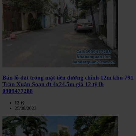
Bán lô đất trống mặt tiền đường chính 12m khu 791
Trần Xuân Soạn dt 4x24.5m giá 12 tỷ lh
0909477288
12 tỷ
25/08/2023