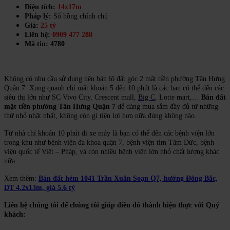
Diện tích:
14x17m
Pháp lý:
Sổ hồng chính chủ
Giá:
25 tỷ
Liên hệ:
0909 477 288
Mã tin: 4780
Không có nhu cầu sử dụng nên bán lô đất góc 2 mặt tiền phường Tân Hưng
Quận 7. Xung quanh chỉ mất khoản 5 đến 10 phút là các bạn có thể đến các
siêu thị lớn như SC Vivo City, Crescent
mall,
Big C
, Lotte
mart,…
Bán đất
mặt tiền phường Tân Hưng Quận 7
dễ dàng mua sắm đầy đủ từ những
thứ nhỏ nhặt nhất, không còn gì tiện lợi hơn nữa đúng không nào.
Từ nhà chỉ khoản 10 phút đi xe máy là bạn có thể đến các bệnh viện lớn
trong khu như bệnh viện đa khoa quận 7, bệnh viện tim Tâm Đức, bệnh
viện quốc tế Việt – Pháp, và còn nhiều bệnh viện lớn nhỏ chất lượng khác
nữa.
Xem thêm:
Bán đất hẻm 1041 Trần Xuân Soạn Q7, hướng Đông Bắc,
DT 4.2x13m, giá 5.6 tỷ
Liên hệ chúng tôi để chúng tôi giúp điều đó thành hiện thực với Quý
khách: