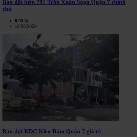
Bán đất hẻm 791 Trần Xuân Soạn Quận 7 chính
chủ
8.95 tỷ
16/06/2020
Bán đất KDC Kiều Đàm Quận 7 giá rẻ