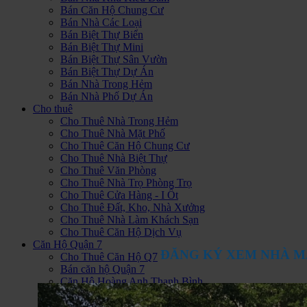
Bán Căn Hộ Chung Cư
Bán Nhà Các Loại
Bán Biệt Thự Biển
Bán Biệt Thự Mini
Bán Biệt Thự Sân Vườn
Bán Biệt Thự Dự Án
Bán Nhà Trong Hẻm
Bán Nhà Phố Dự Án
Cho thuê
Cho Thuê Nhà Trong Hẻm
Cho Thuê Nhà Mặt Phố
Cho Thuê Căn Hộ Chung Cư
Cho Thuê Nhà Biệt Thự
Cho Thuê Văn Phòng
Cho Thuê Nhà Trọ Phòng Trọ
Cho Thuê Cửa Hàng - I Ốt
Cho Thuê Đất, Kho, Nhà Xưởng
Cho Thuê Nhà Làm Khách Sạn
Cho Thuê Căn Hộ Dịch Vụ
Căn Hộ Quận 7
ĐĂNG KÝ XEM NHÀ M
Cho Thuê Căn Hộ Q7
Bán căn hộ Quận 7
Căn Hộ Hoàng Anh Thanh Bình
Căn Hộ Sunrise City
Hoàng Anh Gia Lai 1