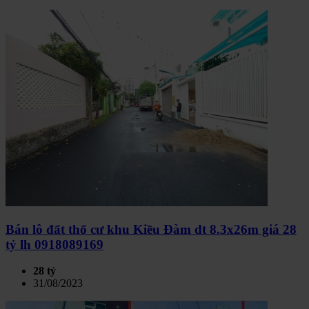
Bán lô đất thổ cư khu Kiều Đàm dt 8.3x26m giá 28
tỷ lh 0918089169
28 tỷ
31/08/2023