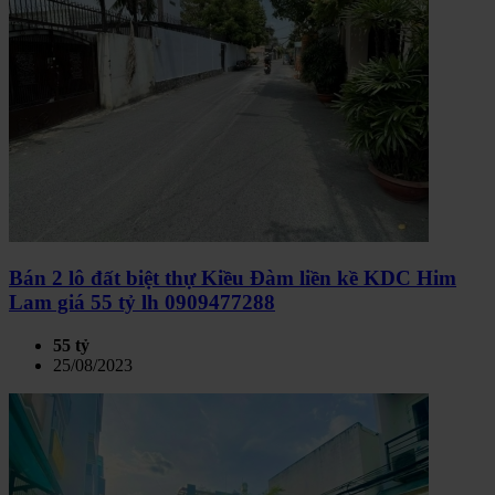
Bán 2 lô đất biệt thự Kiều Đàm liền kề KDC Him
Lam giá 55 tỷ lh 0909477288
55 tỷ
25/08/2023