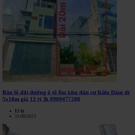
Bán lô đất đường ô tô 8m khu dân cư Kiều Đàm dt
5x18m giá 12 tỷ lh 0909477288
12 tỷ
31/08/2023