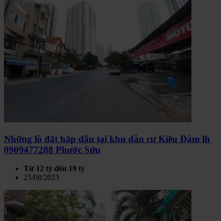
Những lô đất hấp dẫn tại khu dân cư Kiều Đàm lh
0909477288 Phước Sửu
Từ 12 tỷ đến 19 tỷ
25/08/2023