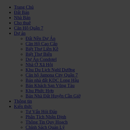
Trang Chủ
Đất Bán
Nhà Bán
Cho thuê
Căn Hộ Quận 7
Dự án
Đất Nền Dự Án
Căn Hộ Cao Cấp
Biệt Thự Liền Kề
Biệt Thự Biển
Dự Án Condotel
Nhà Ở Xã Hội
Khu Du Lịch Nghĩ Dưỡng
Căn hộ Jamona City Quận 7
Bán nhà đất KDC Long Hậu
Bán Khách Sạn Vũng Tàu
Khu Phức Hợp
Bán Nhà Đất Huyện Cần Giờ
Thông tin
Kiến thức
Tư Vấn Hỏi Đáp
Phân Tích Nhận Định
Thông Tin Quy Hoạch
Chính Sách Quản Lý