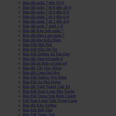
Bán đất quận 7 trên 10 tỷ
Bán đất quận 7 từ 8 đến 10 tỷ
Bán đất quận 7 từ 6 đến 8 tỷ
Bán đất quận 7 từ 4 đến 6 tỷ
Bán đất quận 7 từ 2 đến 4 tỷ
Bán đất quận 7 dưới 2 tỷ
Bán đất Kim Sơn quận 7
Bán đất Him Lam quận 7
Bán đất khu Kiều Đàm
Bán Đất Nhà Phố
Bán Đất Nền Dự Án
Bán Đất Đường Số Tân Quy
Bán đất công ích quận 4
Bán đất tái định cư phú mỹ
Bán đất Tân Quy Đông
Bán đất Làng Đại Học
Bán Đất Sadeco Ven Sông
Bán Đất An Phú Hưng
Bán đất Nghĩ Nghơi Giải Trí
Bán Đất Nam Long Phú Thuận
Bán Đất Trung Sơn Bình Chánh
Đất Nam Long Trần Trọng Cung
Bán đất Kho Xưởng
Bán Đất Biệt Thự
Bán Đất Trang Trại