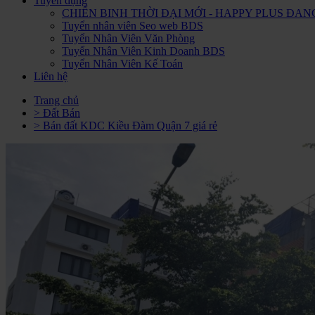
Tuyển dụng
CHIẾN BINH THỜI ĐẠI MỚI - HAPPY PLUS Đ
Tuyển nhân viên Seo web BDS
Tuyển Nhân Viên Văn Phòng
Tuyển Nhân Viên Kinh Doanh BDS
Tuyển Nhân Viên Kế Toán
Liên hệ
Trang chủ
> Đất Bán
> Bán đất KDC Kiều Đàm Quận 7 giá rẻ