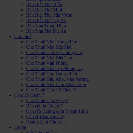
Bán Biệt Thự Biển
Bán Biệt Thự Mini
Bán Biệt Thự Sân Vườn
Bán Biệt Thự Dự Án
Bán Nhà Trong Hẻm
Bán Nhà Phố Dự Án
Cho thuê
Cho Thuê Nhà Trong Hẻm
Cho Thuê Nhà Mặt Phố
Cho Thuê Căn Hộ Chung Cư
Cho Thuê Nhà Biệt Thự
Cho Thuê Văn Phòng
Cho Thuê Nhà Trọ Phòng Trọ
Cho Thuê Cửa Hàng - I Ốt
Cho Thuê Đất, Kho, Nhà Xưởng
Cho Thuê Nhà Làm Khách Sạn
Cho Thuê Căn Hộ Dịch Vụ
Căn Hộ Quận 7
Cho Thuê Căn Hộ Q7
Bán căn hộ Quận 7
Căn Hộ Hoàng Anh Thanh Bình
Căn Hộ Sunrise City
Hoàng Anh Gia Lai 1
Dự án
Đất Nền Dự Án