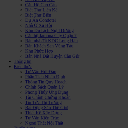
Căn Hộ Cao Cấp
Biệt Thự Liền Kề
Biệt Thự Biển
Dự Án Condotel
Nhà Ở Xã Hội
Khu Du Lịch Nghĩ Dưỡng
Căn hộ Jamona City Quận 7
Bán nhà đất KDC Long Hậu
Bán Khách Sạn Vũng Tàu
Khu Phức Hợp
Bán Nhà Đất Huyện Cần Giờ
Thông tin
Kiến thức
Tư Vấn Hỏi Đáp
Phân Tích Nhận Định
Thông Tin Quy Hoạch
Chính Sách Quản Lý
Phong Thủy Ứng Dụng
Tài Chính Chứng Khoán
Tin Tức Thị Trường
Bất Động Sản Thế Giới
Thiết Kế Xây Dựng
Tư Vấn Kiến Trúc
Ngoại Thất Nội Thất