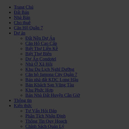
Trang Chủ
Đất Bán
Nhà Bán
Cho thuê
Căn Hộ Quận 7
Dự án
Đất Nền Dự Án
Căn Hộ Cao Cấp
Biệt Thự Liền Kề
Biệt Thự Biển
Dự Án Condotel
Nhà Ở Xã Hội
Khu Du Lịch Nghĩ Dưỡng
Căn hộ Jamona City Quận 7
Bán nhà đất KDC Long Hậu
Bán Khách Sạn Vũng Tàu
Khu Phức Hợp
Bán Nhà Đất Huyện Cần Giờ
Thông tin
Kiến thức
Tư Vấn Hỏi Đáp
Phân Tích Nhận Định
Thông Tin Quy Hoạch
Chính Sách Quản Lý