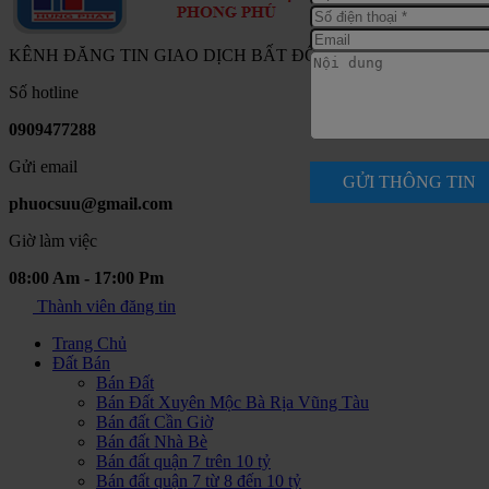
KÊNH ĐĂNG TIN GIAO DỊCH BẤT ĐỘNG SẢN NAM SÀI G
Số hotline
0909477288
Gửi email
GỬI THÔNG TIN
phuocsuu@gmail.com
Giờ làm việc
08:00 Am - 17:00 Pm
Thành viên đăng tin
Trang Chủ
Đất Bán
Bán Đất
Bán Đất Xuyên Mộc Bà Rịa Vũng Tàu
Bán đất Cần Giờ
Bán đất Nhà Bè
Bán đất quận 7 trên 10 tỷ
Bán đất quận 7 từ 8 đến 10 tỷ