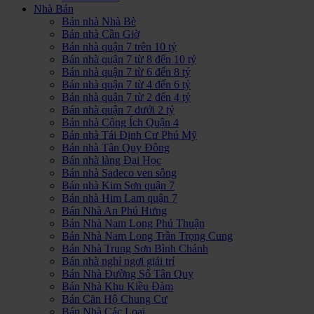
Nhà Bán
Bán nhà Nhà Bè
Bán nhà Cần Giờ
Bán nhà quận 7 trên 10 tỷ
Bán nhà quận 7 từ 8 đến 10 tỷ
Bán nhà quận 7 từ 6 đến 8 tỷ
Bán nhà quận 7 từ 4 đến 6 tỷ
Bán nhà quận 7 từ 2 đến 4 tỷ
Bán nhà quận 7 dưới 2 tỷ
Bán nhà Công Ích Quận 4
Bán nhà Tái Định Cư Phú Mỹ
Bán nhà Tân Quy Đông
Bán nhà làng Đại Học
Bán nhà Sadeco ven sông
Bán nhà Kim Sơn quận 7
Bán nhà Him Lam quận 7
Bán Nhà An Phú Hưng
Bán Nhà Nam Long Phú Thuận
Bán Nhà Nam Long Trần Trọng Cung
Bán Nhà Trung Sơn Bình Chánh
Bán nhà nghỉ ngơi giải trí
Bán Nhà Đường Số Tân Quy
Bán Nhà Khu Kiều Đàm
Bán Căn Hộ Chung Cư
Bán Nhà Các Loại