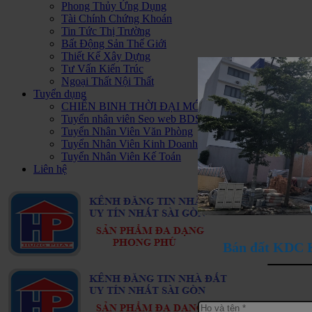
Phong Thủy Ứng Dụng
Tài Chính Chứng Khoán
Tin Tức Thị Trường
Bất Động Sản Thế Giới
Thiết Kế Xây Dựng
Tư Vấn Kiến Trúc
Ngoại Thất Nội Thất
Tuyển dụng
CHIẾN BINH THỜI ĐẠI MỚI - HAPPY PLUS Đ
Tuyển nhân viên Seo web BDS
Tuyển Nhân Viên Văn Phòng
Tuyển Nhân Viên Kinh Doanh BDS
Tuyển Nhân Viên Kế Toán
Liên hệ
Bán đất KDC K