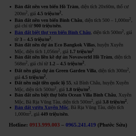
Bán đất nền ven biển Hồ Tràm
, diện tích 20x60m, thổ cư
2
2
200m
, giá
4.5 triệu/m
.
2
Bán đất nền ven biển Bình Châu
, diện tích 500 – 1,000m
,
giá chỉ từ
900 triệu/nền
.
2
Bán đất biệt thự ven biển Bình Châu
, diện tích 500m
, giá
2
từ
3 – 4.5 triệu/m
.
Bán đất nền dự án Eco Bangkok Villas
, huyện Xuyên
2
2
Mộc, diện tích 1,056m
, giá
1.7 triệu/m
Bán đất nền liền kề dự án Novaworld Hồ Tràm
, diện tích
2
2
568m
, giá chỉ từ
1.2 – 4.5 triệu/m
.
2
Đất nền giáp dự án Green Garden Villa
, diện tích 300m
,
2
giá
4.5 triệu/m
.
Đất nền mặt tiền quốc lộ 55
, xã Bình Châu, huyện Xuyên
2
2
Mộc, diện tích 500m
, giá
1.8 triệu/m
.
Bán đất nền biệt thự biển Ocean Villa Bình Châu
, Xuyên
2
2
Mộc, Bà Rịa Vũng Tàu, diện tích 500m
, giá
3.8 triệu/m
.
Bán đất vườn Xuyên Mộc
, Bà Rịa Vũng Tàu, diện tích
2
1,000m
, giá
449 triệu/nền
.
Hotline:
0913.999.003
–
0965.241.419
(Phước Sửu)