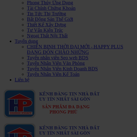
Phong Thủy Ứng Dụng
Tài Chính Chứng Khoán
Tin Tức Thị Trường
Bất Động Sản Thế Giới
Thiết Kế Xây Dựng
Tư Vấn Kiến Trúc
Ngoại Thất Nội Thất
Tuyển dụng
CHIẾN BINH THỜI ĐẠI MỚI - HAPPY PLUS
ĐANG ĐÓN CHÀO NHỮNG
Tuyển nhân viên Seo web BDS
Tuyển Nhân Viên Văn Phòng
Tuyển Nhân Viên Kinh Doanh BDS
Tuyển Nhân Viên Kế Toán
Liên hệ