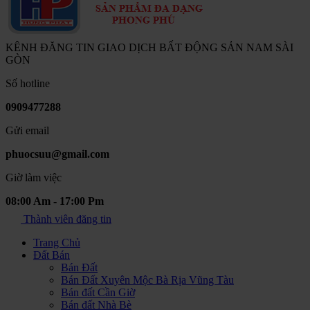
KÊNH ĐĂNG TIN GIAO DỊCH BẤT ĐỘNG SẢN NAM SÀI
GÒN
Số hotline
0909477288
Gửi email
phuocsuu@gmail.com
Giờ làm việc
08:00 Am - 17:00 Pm
Thành viên đăng tin
Trang Chủ
Đất Bán
Bán Đất
Bán Đất Xuyên Mộc Bà Rịa Vũng Tàu
Bán đất Cần Giờ
Bán đất Nhà Bè