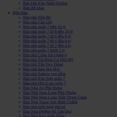
Bán Đất Khu Nghĩ Dưỡng
Bán đất khác
Nhà Bán
Bán nhà Nhà Bè
Bán nhà Cần Giờ
Bán nhà quận 7 trên 10 tỷ
Bán nhà quận 7 từ 8 đến 10 tỷ
Bán nhà quận 7 từ 6 đến 8 tỷ
Bán nhà quận 7 từ 4 đến 6 tỷ
Bán nhà quận 7 từ 2 đến 4 tỷ
Bán nhà quận 7 dưới 2 tỷ
Bán nhà Công Ích Quận 4
Bán nhà Tái Định Cư Phú Mỹ
Bán nhà Tân Quy Đông
Bán nhà làng Đại Học
Bán nhà Sadeco ven sông
Bán nhà Kim Sơn quận 7
Bán nhà Him Lam quận 7
Bán Nhà An Phú Hưng
Bán Nhà Nam Long Phú Thuận
Bán Nhà Nam Long Trần Trọng Cung
Bán Nhà Trung Sơn Bình Chánh
Bán nhà nghỉ ngơi giải trí
Bán Nhà Đường Số Tân Quy
Bán Nhà Khu Kiều Đàm