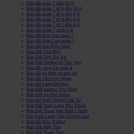
Bán đất quận 7 trên 10 tỷ
Bán đất quận 7 từ 8 đến 10 tỷ
Bán đất quận 7 từ 6 đến 8 tỷ
Bán đất quận 7 từ 4 đến 6 tỷ
Bán đất quận 7 từ 2 đến 4 tỷ
Bán đất quận 7 dưới 2 tỷ
Bán đất Kim Sơn quận 7
Bán đất Him Lam quận 7
Bán đất khu Kiều Đàm
Bán Đất Nhà Phố
Bán Đất Nền Dự Án
Bán Đất Đường Số Tân Quy
Bán đất công ích quận 4
Bán đất tái định cư phú mỹ
Bán đất Tân Quy Đông
Bán đất Làng Đại Học
Bán Đất Sadeco Ven Sông
Bán Đất An Phú Hưng
Bán đất Nghĩ Nghơi Giải Trí
Bán Đất Nam Long Phú Thuận
Bán Đất Trung Sơn Bình Chánh
Đất Nam Long Trần Trọng Cung
Bán đất Kho Xưởng
Bán Đất Biệt Thự
Bán Đất Trang Trại