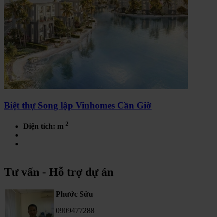
Biệt thự Song lập Vinhomes Cần Giờ
2
Diện tích: m
Tư vấn - Hỗ trợ dự án
Phước Sửu
0909477288