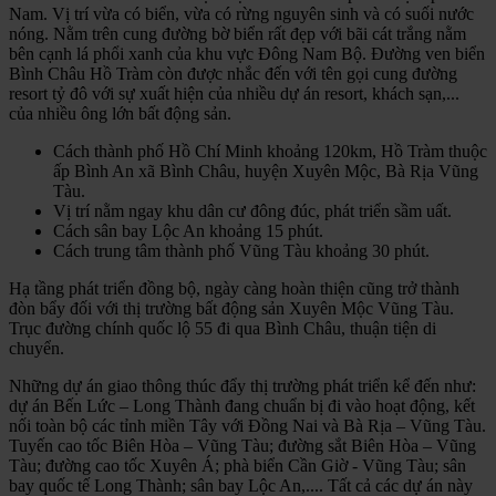
Nam. Vị trí vừa có biển, vừa có rừng nguyên sinh và có suối nước
nóng. Nằm trên cung đường bờ biển rất đẹp với bãi cát trắng nằm
bên cạnh lá phổi xanh của khu vực Đông Nam Bộ. Đường ven biển
Bình Châu Hồ Tràm còn được nhắc đến với tên gọi cung đường
resort tỷ đô với sự xuất hiện của nhiều dự án resort, khách sạn,...
của nhiều ông lớn bất động sản.
Cách thành phố Hồ Chí Minh khoảng 120km, Hồ Tràm thuộc
ấp Bình An xã Bình Châu, huyện Xuyên Mộc, Bà Rịa Vũng
Tàu.
Vị trí nằm ngay khu dân cư đông đúc, phát triển sầm uất.
Cách sân bay Lộc An khoảng 15 phút.
Cách trung tâm thành phố Vũng Tàu khoảng 30 phút.
Hạ tầng phát triển đồng bộ, ngày càng hoàn thiện cũng trở thành
đòn bẩy đối với thị trường bất động sản Xuyên Mộc Vũng Tàu.
Trục đường chính quốc lộ 55 đi qua Bình Châu, thuận tiện di
chuyển.
Những dự án giao thông thúc đẩy thị trường phát triển kể đến như:
dự án Bến Lức – Long Thành đang chuẩn bị đi vào hoạt động, kết
nối toàn bộ các tỉnh miền Tây với Đồng Nai và Bà Rịa – Vũng Tàu.
Tuyến cao tốc Biên Hòa – Vũng Tàu; đường sắt Biên Hòa – Vũng
Tàu; đường cao tốc Xuyên Á; phà biển Cần Giờ - Vũng Tàu; sân
bay quốc tế Long Thành; sân bay Lộc An,.... Tất cả các dự án này