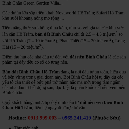
Bình Châu Green Garden Villa,...
Các dự án lớn sắp triển khai: Novaworld Hồ Tràm; Safari Hồ Tràm,
khu suối khoáng nóng mở rộng,...
Tiềm năng thực sự không thua kém, như so với giá tại các khu vực
2
lân cận Hồ Tràm,
bán đất Bình Châu
chỉ từ 2.5 – 4.5 triệu/m
so
2
2
với Hồ Tràm (7 – 10 triệu/m
), Phan Thiết (15 – 20 triệu/m
), Long
2
Hải (15 – 20 triệu/m
).
Điểm thu hút các nhà đầu tư đến với
đất nền Bình Châu
là các sản
phẩm tại đây đều có sổ đỏ từng nền.
Bán đất Bình Châu Hồ Tràm
đang là nơi đầu tư an toàn, hiệu quả
và bền vững trong giai đoạn này. Bởi Bình Châu hội tụ đầy đủ các
yếu tố cần thiết để bức phá trở thành hắc mã mới trong tầm ngắm
của nhà đầu tư bất động sản, đặc biệt là phân khúc đất nền ven biển
Bình Châu.
Quý khách hàng, anh/chị có ý định đầu tư
đất nền ven biền Bình
Châu Hồ Tràm
, liên hệ ngay để được tư vấn
Hotline:
0913.999.003
–
0965.241.419
(Phước Sửu)
Thư viện ảnh