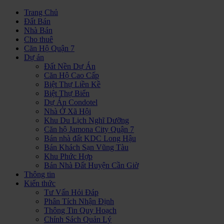
Trang Chủ
Đất Bán
Nhà Bán
Cho thuê
Căn Hộ Quận 7
Dự án
Đất Nền Dự Án
Căn Hộ Cao Cấp
Biệt Thự Liền Kề
Biệt Thự Biển
Dự Án Condotel
Nhà Ở Xã Hội
Khu Du Lịch Nghĩ Dưỡng
Căn hộ Jamona City Quận 7
Bán nhà đất KDC Long Hậu
Bán Khách Sạn Vũng Tàu
Khu Phức Hợp
Bán Nhà Đất Huyện Cần Giờ
Thông tin
Kiến thức
Tư Vấn Hỏi Đáp
Phân Tích Nhận Định
Thông Tin Quy Hoạch
Chính Sách Quản Lý