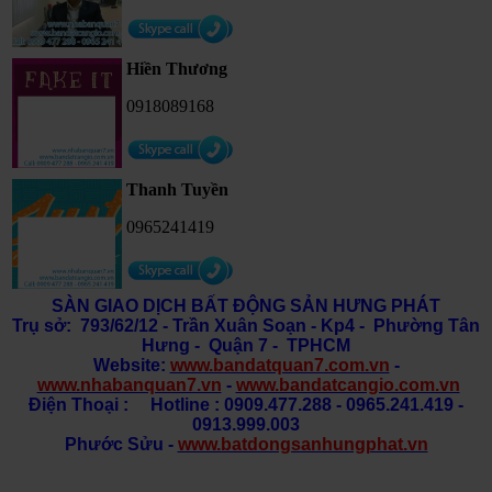
Hiền Thương
0918089168
Thanh Tuyền
0965241419
SÀN GIAO DỊCH BẤT ĐỘNG SẢN HƯNG PHÁT
Trụ sở: 793/62/12 - Trần Xuân Soạn
- Kp4 - Phường Tân
Hưng - Quận 7 - TPHCM
Website:
www.bandatquan7.com.vn
-
www.nhabanquan7.vn
-
www.bandatcangio.com.vn
Điện Thoại : Hotline : 0909.477.288 - 0965.241.419 -
0913.999.003
Phước Sửu -
www.batdongsanhungphat.vn