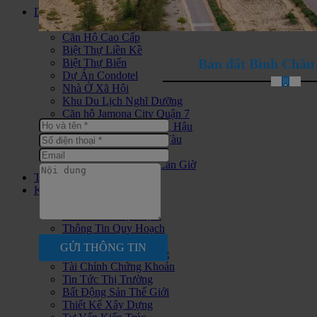
Dự án
Đất Nền Dự Án
Căn Hộ Cao Cấp
Biệt Thự Liền Kề
Bán đất Bình Châ
Biệt Thự Biển
Dự Án Condotel
Nhà Ở Xã Hội
Khu Du Lịch Nghĩ Dưỡng
Căn hộ Jamona City Quận 7
Bán nhà đất KDC Long Hậu
Bán Khách Sạn Vũng Tàu
Khu Phức Hợp
Bán Nhà Đất Huyện Cần Giờ
Thông tin
Kiến thức
Tư Vấn Hỏi Đáp
Phân Tích Nhận Định
Thông Tin Quy Hoạch
Chính Sách Quản Lý
GỬI THÔNG TIN
Phong Thủy Ứng Dụng
Tài Chính Chứng Khoán
Tin Tức Thị Trường
Bất Động Sản Thế Giới
Thiết Kế Xây Dựng