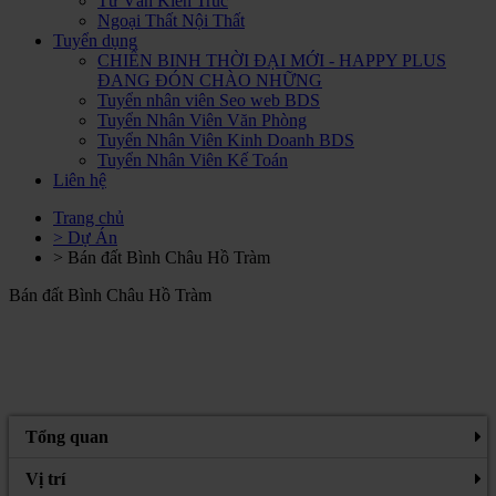
Tư Vấn Kiến Trúc
Ngoại Thất Nội Thất
Tuyển dụng
CHIẾN BINH THỜI ĐẠI MỚI - HAPPY PLUS
ĐANG ĐÓN CHÀO NHỮNG
Tuyển nhân viên Seo web BDS
Tuyển Nhân Viên Văn Phòng
Tuyển Nhân Viên Kinh Doanh BDS
Tuyển Nhân Viên Kế Toán
Liên hệ
Trang chủ
> Dự Án
> Bán đất Bình Châu Hồ Tràm
Bán đất Bình Châu Hồ Tràm
Tổng quan
Vị trí