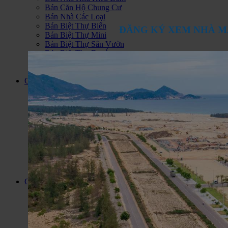
Bán Căn Hộ Chung Cư
Bán Nhà Các Loại
Bán Biệt Thự Biển
ĐĂNG KÝ XEM NHÀ M
Bán Biệt Thự Mini
Bán Biệt Thự Sân Vườn
Bán Biệt Thự Dự Án
Bán Nhà Trong Hẻm
Bán Nhà Phố Dự Án
Cho thuê
Cho Thuê Nhà Trong Hẻm
Cho Thuê Nhà Mặt Phố
Cho Thuê Căn Hộ Chung Cư
Cho Thuê Nhà Biệt Thự
Cho Thuê Văn Phòng
Cho Thuê Nhà Trọ Phòng Trọ
Cho Thuê Cửa Hàng - I Ốt
Cho Thuê Đất, Kho, Nhà Xưởng
Cho Thuê Nhà Làm Khách Sạn
Cho Thuê Căn Hộ Dịch Vụ
Căn Hộ Quận 7
Cho Thuê Căn Hộ Q7
Bán căn hộ Quận 7
Căn Hộ Hoàng Anh Thanh Bình
Căn Hộ Sunrise City
Hoàng Anh Gia Lai 1