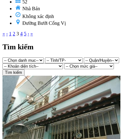
52
Nhà Bán
Không xác định
Đường Bưởi Cống Vị
«
‹
1
2
3
4
5
›
»
Tìm kiếm
Tìm kiếm