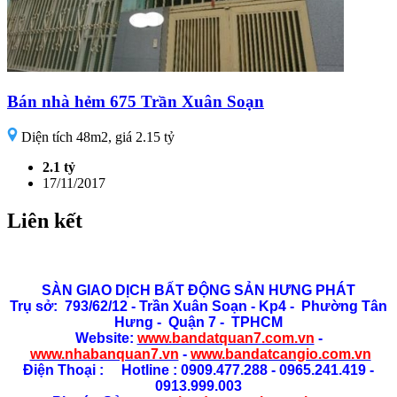
Bán nhà hẻm 675 Trần Xuân Soạn
Diện tích 48m2, giá 2.15 tỷ
2.1 tỷ
17/11/2017
Liên kết
SÀN GIAO DỊCH BẤT ĐỘNG SẢN HƯNG PHÁT
Trụ sở: 793/62/12 - Trần Xuân Soạn
- Kp4 - Phường Tân
Hưng - Quận 7 - TPHCM
Website:
www.bandatquan7.com.vn
-
www.nhabanquan7.vn
-
www.bandatcangio.com.vn
Điện Thoại : Hotline : 0909.477.288 - 0965.241.419 -
0913.999.003