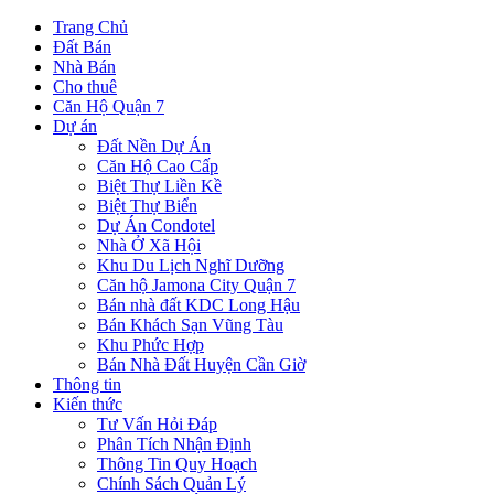
Trang Chủ
Đất Bán
Nhà Bán
Cho thuê
Căn Hộ Quận 7
Dự án
Đất Nền Dự Án
Căn Hộ Cao Cấp
Biệt Thự Liền Kề
Biệt Thự Biển
Dự Án Condotel
Nhà Ở Xã Hội
Khu Du Lịch Nghĩ Dưỡng
Căn hộ Jamona City Quận 7
Bán nhà đất KDC Long Hậu
Bán Khách Sạn Vũng Tàu
Khu Phức Hợp
Bán Nhà Đất Huyện Cần Giờ
Thông tin
Kiến thức
Tư Vấn Hỏi Đáp
Phân Tích Nhận Định
Thông Tin Quy Hoạch
Chính Sách Quản Lý