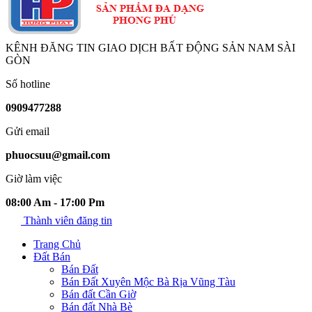
KÊNH ĐĂNG TIN GIAO DỊCH BẤT ĐỘNG SẢN NAM SÀI
GÒN
Số hotline
0909477288
Gửi email
phuocsuu@gmail.com
Giờ làm việc
08:00 Am - 17:00 Pm
Thành viên đăng tin
Trang Chủ
Đất Bán
Bán Đất
Bán Đất Xuyên Mộc Bà Rịa Vũng Tàu
Bán đất Cần Giờ
Bán đất Nhà Bè