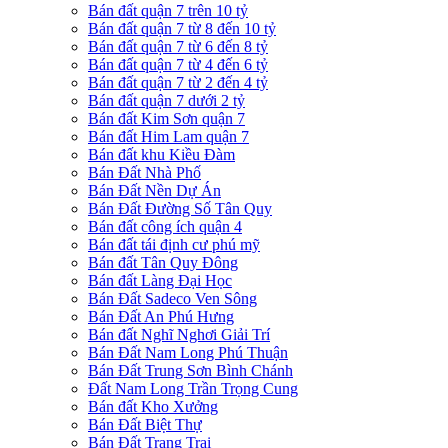
Bán đất quận 7 trên 10 tỷ
Bán đất quận 7 từ 8 đến 10 tỷ
Bán đất quận 7 từ 6 đến 8 tỷ
Bán đất quận 7 từ 4 đến 6 tỷ
Bán đất quận 7 từ 2 đến 4 tỷ
Bán đất quận 7 dưới 2 tỷ
Bán đất Kim Sơn quận 7
Bán đất Him Lam quận 7
Bán đất khu Kiều Đàm
Bán Đất Nhà Phố
Bán Đất Nền Dự Án
Bán Đất Đường Số Tân Quy
Bán đất công ích quận 4
Bán đất tái định cư phú mỹ
Bán đất Tân Quy Đông
Bán đất Làng Đại Học
Bán Đất Sadeco Ven Sông
Bán Đất An Phú Hưng
Bán đất Nghĩ Nghơi Giải Trí
Bán Đất Nam Long Phú Thuận
Bán Đất Trung Sơn Bình Chánh
Đất Nam Long Trần Trọng Cung
Bán đất Kho Xưởng
Bán Đất Biệt Thự
Bán Đất Trang Trại