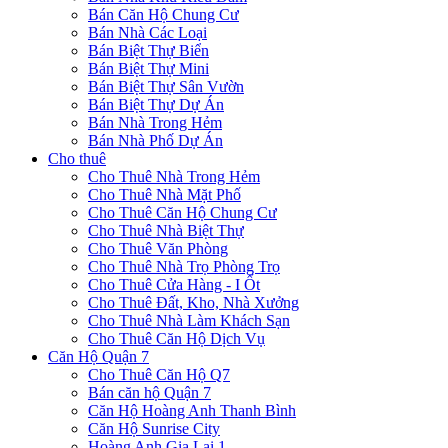
Bán Căn Hộ Chung Cư
Bán Nhà Các Loại
Bán Biệt Thự Biển
Bán Biệt Thự Mini
Bán Biệt Thự Sân Vườn
Bán Biệt Thự Dự Án
Bán Nhà Trong Hẻm
Bán Nhà Phố Dự Án
Cho thuê
Cho Thuê Nhà Trong Hẻm
Cho Thuê Nhà Mặt Phố
Cho Thuê Căn Hộ Chung Cư
Cho Thuê Nhà Biệt Thự
Cho Thuê Văn Phòng
Cho Thuê Nhà Trọ Phòng Trọ
Cho Thuê Cửa Hàng - I Ốt
Cho Thuê Đất, Kho, Nhà Xưởng
Cho Thuê Nhà Làm Khách Sạn
Cho Thuê Căn Hộ Dịch Vụ
Căn Hộ Quận 7
Cho Thuê Căn Hộ Q7
Bán căn hộ Quận 7
Căn Hộ Hoàng Anh Thanh Bình
Căn Hộ Sunrise City
Hoàng Anh Gia Lai 1