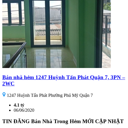
Bán nhà hẻm 1247 Huỳnh Tấn Phát Quận 7, 3PN –
2WC
1247 Huỳnh Tấn Phát Phường Phú Mỹ Quận 7
4.1 tỷ
06/06/2020
TIN ĐĂNG Bán Nhà Trong Hẻm MỚI CẬP NHẬT