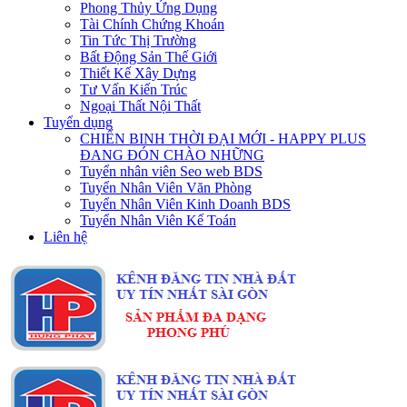
Phong Thủy Ứng Dụng
Tài Chính Chứng Khoán
Tin Tức Thị Trường
Bất Động Sản Thế Giới
Thiết Kế Xây Dựng
Tư Vấn Kiến Trúc
Ngoại Thất Nội Thất
Tuyển dụng
CHIẾN BINH THỜI ĐẠI MỚI - HAPPY PLUS
ĐANG ĐÓN CHÀO NHỮNG
Tuyển nhân viên Seo web BDS
Tuyển Nhân Viên Văn Phòng
Tuyển Nhân Viên Kinh Doanh BDS
Tuyển Nhân Viên Kế Toán
Liên hệ