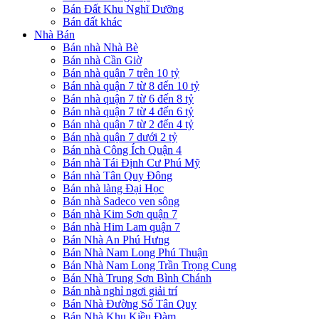
Bán Đất Khu Nghĩ Dưỡng
Bán đất khác
Nhà Bán
Bán nhà Nhà Bè
Bán nhà Cần Giờ
Bán nhà quận 7 trên 10 tỷ
Bán nhà quận 7 từ 8 đến 10 tỷ
Bán nhà quận 7 từ 6 đến 8 tỷ
Bán nhà quận 7 từ 4 đến 6 tỷ
Bán nhà quận 7 từ 2 đến 4 tỷ
Bán nhà quận 7 dưới 2 tỷ
Bán nhà Công Ích Quận 4
Bán nhà Tái Định Cư Phú Mỹ
Bán nhà Tân Quy Đông
Bán nhà làng Đại Học
Bán nhà Sadeco ven sông
Bán nhà Kim Sơn quận 7
Bán nhà Him Lam quận 7
Bán Nhà An Phú Hưng
Bán Nhà Nam Long Phú Thuận
Bán Nhà Nam Long Trần Trọng Cung
Bán Nhà Trung Sơn Bình Chánh
Bán nhà nghỉ ngơi giải trí
Bán Nhà Đường Số Tân Quy
Bán Nhà Khu Kiều Đàm