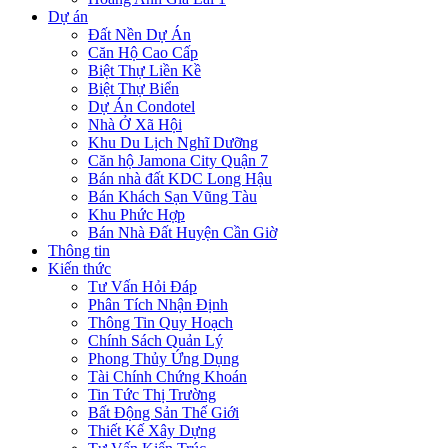
Dự án
Đất Nền Dự Án
Căn Hộ Cao Cấp
Biệt Thự Liền Kề
Biệt Thự Biển
Dự Án Condotel
Nhà Ở Xã Hội
Khu Du Lịch Nghĩ Dưỡng
Căn hộ Jamona City Quận 7
Bán nhà đất KDC Long Hậu
Bán Khách Sạn Vũng Tàu
Khu Phức Hợp
Bán Nhà Đất Huyện Cần Giờ
Thông tin
Kiến thức
Tư Vấn Hỏi Đáp
Phân Tích Nhận Định
Thông Tin Quy Hoạch
Chính Sách Quản Lý
Phong Thủy Ứng Dụng
Tài Chính Chứng Khoán
Tin Tức Thị Trường
Bất Động Sản Thế Giới
Thiết Kế Xây Dựng