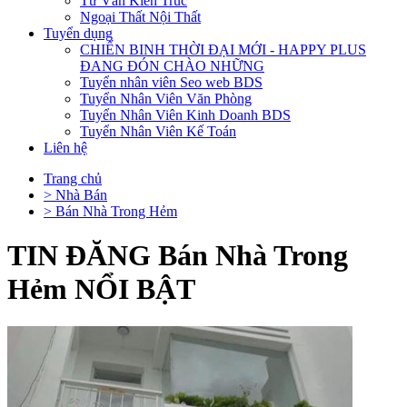
Tư Vấn Kiến Trúc
Ngoại Thất Nội Thất
Tuyển dụng
CHIẾN BINH THỜI ĐẠI MỚI - HAPPY PLUS
ĐANG ĐÓN CHÀO NHỮNG
Tuyển nhân viên Seo web BDS
Tuyển Nhân Viên Văn Phòng
Tuyển Nhân Viên Kinh Doanh BDS
Tuyển Nhân Viên Kế Toán
Liên hệ
Trang chủ
> Nhà Bán
> Bán Nhà Trong Hẻm
TIN ĐĂNG Bán Nhà Trong
Hẻm NỔI BẬT