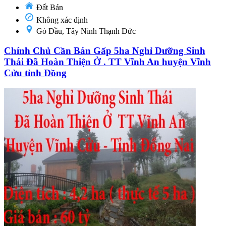
Đất Bán
Không xác định
Gò Dầu, Tây Ninh Thạnh Đức
Chính Chủ Cần Bán Gấp 5ha Nghỉ Dưỡng Sinh
Thái Đã Hoàn Thiện Ở . TT Vĩnh An huyện Vĩnh
Cửu tỉnh Đồng