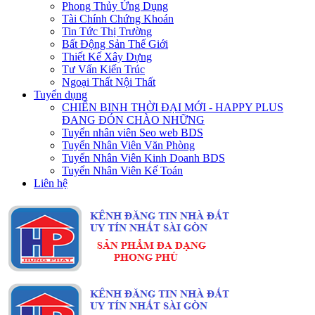
Phong Thủy Ứng Dụng
Tài Chính Chứng Khoán
Tin Tức Thị Trường
Bất Động Sản Thế Giới
Thiết Kế Xây Dựng
Tư Vấn Kiến Trúc
Ngoại Thất Nội Thất
Tuyển dụng
CHIẾN BINH THỜI ĐẠI MỚI - HAPPY PLUS
ĐANG ĐÓN CHÀO NHỮNG
Tuyển nhân viên Seo web BDS
Tuyển Nhân Viên Văn Phòng
Tuyển Nhân Viên Kinh Doanh BDS
Tuyển Nhân Viên Kế Toán
Liên hệ