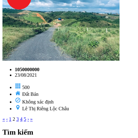
1050000000
23/08/2021
500
Đất Bán
Không xác định
Lê Thị Riêng Lộc Châu
«
‹
1
2
3
4
5
›
»
Tìm kiếm