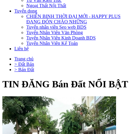
Tư Vấn Kiến Trúc
Ngoại Thất Nội Thất
Tuyển dụng
CHIẾN BINH THỜI ĐẠI MỚI - HAPPY PLUS
ĐANG ĐÓN CHÀO NHỮNG
Tuyển nhân viên Seo web BDS
Tuyển Nhân Viên Văn Phòng
Tuyển Nhân Viên Kinh Doanh BDS
Tuyển Nhân Viên Kế Toán
Liên hệ
Trang chủ
> Đất Bán
> Bán Đất
TIN ĐĂNG Bán Đất NỔI BẬT