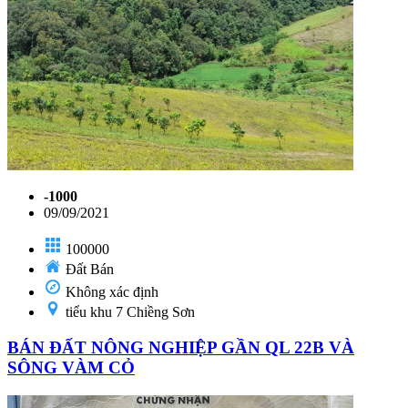
-1000
09/09/2021
100000
Đất Bán
Không xác định
tiểu khu 7 Chiềng Sơn
BÁN ĐẤT NÔNG NGHIỆP GẦN QL 22B VÀ
SÔNG VÀM CỎ