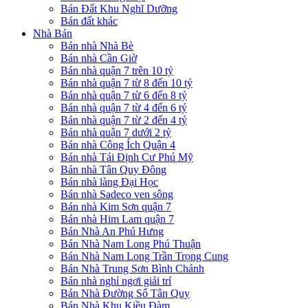
Bán Đất Khu Nghĩ Dưỡng
Bán đất khác
Nhà Bán
Bán nhà Nhà Bè
Bán nhà Cần Giờ
Bán nhà quận 7 trên 10 tỷ
Bán nhà quận 7 từ 8 đến 10 tỷ
Bán nhà quận 7 từ 6 đến 8 tỷ
Bán nhà quận 7 từ 4 đến 6 tỷ
Bán nhà quận 7 từ 2 đến 4 tỷ
Bán nhà quận 7 dưới 2 tỷ
Bán nhà Công Ích Quận 4
Bán nhà Tái Định Cư Phú Mỹ
Bán nhà Tân Quy Đông
Bán nhà làng Đại Học
Bán nhà Sadeco ven sông
Bán nhà Kim Sơn quận 7
Bán nhà Him Lam quận 7
Bán Nhà An Phú Hưng
Bán Nhà Nam Long Phú Thuận
Bán Nhà Nam Long Trần Trọng Cung
Bán Nhà Trung Sơn Bình Chánh
Bán nhà nghỉ ngơi giải trí
Bán Nhà Đường Số Tân Quy
Bán Nhà Khu Kiều Đàm