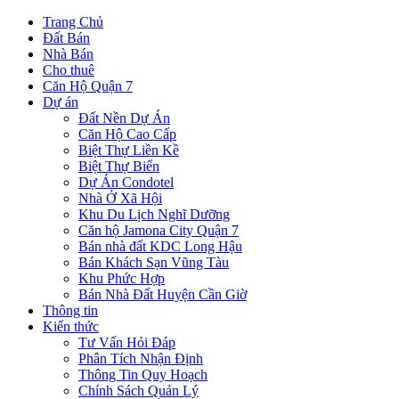
Trang Chủ
Đất Bán
Nhà Bán
Cho thuê
Căn Hộ Quận 7
Dự án
Đất Nền Dự Án
Căn Hộ Cao Cấp
Biệt Thự Liền Kề
Biệt Thự Biển
Dự Án Condotel
Nhà Ở Xã Hội
Khu Du Lịch Nghĩ Dưỡng
Căn hộ Jamona City Quận 7
Bán nhà đất KDC Long Hậu
Bán Khách Sạn Vũng Tàu
Khu Phức Hợp
Bán Nhà Đất Huyện Cần Giờ
Thông tin
Kiến thức
Tư Vấn Hỏi Đáp
Phân Tích Nhận Định
Thông Tin Quy Hoạch
Chính Sách Quản Lý