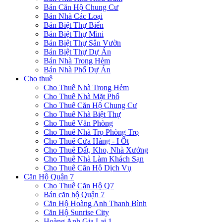
Bán Căn Hộ Chung Cư
Bán Nhà Các Loại
Bán Biệt Thự Biển
Bán Biệt Thự Mini
Bán Biệt Thự Sân Vườn
Bán Biệt Thự Dự Án
Bán Nhà Trong Hẻm
Bán Nhà Phố Dự Án
Cho thuê
Cho Thuê Nhà Trong Hẻm
Cho Thuê Nhà Mặt Phố
Cho Thuê Căn Hộ Chung Cư
Cho Thuê Nhà Biệt Thự
Cho Thuê Văn Phòng
Cho Thuê Nhà Trọ Phòng Trọ
Cho Thuê Cửa Hàng - I Ốt
Cho Thuê Đất, Kho, Nhà Xưởng
Cho Thuê Nhà Làm Khách Sạn
Cho Thuê Căn Hộ Dịch Vụ
Căn Hộ Quận 7
Cho Thuê Căn Hộ Q7
Bán căn hộ Quận 7
Căn Hộ Hoàng Anh Thanh Bình
Căn Hộ Sunrise City
Hoàng Anh Gia Lai 1