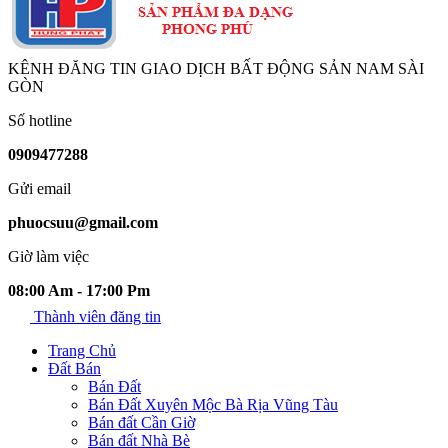
KÊNH ĐĂNG TIN GIAO DỊCH BẤT ĐỘNG SẢN NAM SÀI
GÒN
Số hotline
0909477288
Gửi email
phuocsuu@gmail.com
Giờ làm việc
08:00 Am - 17:00 Pm
Thành viên đăng tin
Trang Chủ
Đất Bán
Bán Đất
Bán Đất Xuyên Mộc Bà Rịa Vũng Tàu
Bán đất Cần Giờ
Bán đất Nhà Bè