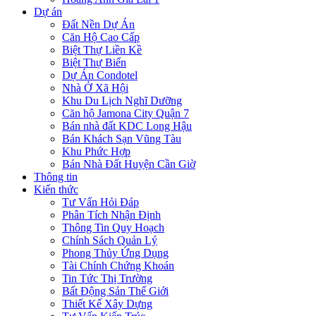
Dự án
Đất Nền Dự Án
Căn Hộ Cao Cấp
Biệt Thự Liền Kề
Biệt Thự Biển
Dự Án Condotel
Nhà Ở Xã Hội
Khu Du Lịch Nghĩ Dưỡng
Căn hộ Jamona City Quận 7
Bán nhà đất KDC Long Hậu
Bán Khách Sạn Vũng Tàu
Khu Phức Hợp
Bán Nhà Đất Huyện Cần Giờ
Thông tin
Kiến thức
Tư Vấn Hỏi Đáp
Phân Tích Nhận Định
Thông Tin Quy Hoạch
Chính Sách Quản Lý
Phong Thủy Ứng Dụng
Tài Chính Chứng Khoán
Tin Tức Thị Trường
Bất Động Sản Thế Giới
Thiết Kế Xây Dựng