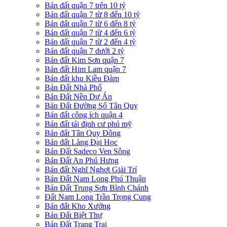
Bán đất quận 7 trên 10 tỷ
Bán đất quận 7 từ 8 đến 10 tỷ
Bán đất quận 7 từ 6 đến 8 tỷ
Bán đất quận 7 từ 4 đến 6 tỷ
Bán đất quận 7 từ 2 đến 4 tỷ
Bán đất quận 7 dưới 2 tỷ
Bán đất Kim Sơn quận 7
Bán đất Him Lam quận 7
Bán đất khu Kiều Đàm
Bán Đất Nhà Phố
Bán Đất Nền Dự Án
Bán Đất Đường Số Tân Quy
Bán đất công ích quận 4
Bán đất tái định cư phú mỹ
Bán đất Tân Quy Đông
Bán đất Làng Đại Học
Bán Đất Sadeco Ven Sông
Bán Đất An Phú Hưng
Bán đất Nghĩ Nghơi Giải Trí
Bán Đất Nam Long Phú Thuận
Bán Đất Trung Sơn Bình Chánh
Đất Nam Long Trần Trọng Cung
Bán đất Kho Xưởng
Bán Đất Biệt Thự
Bán Đất Trang Trại