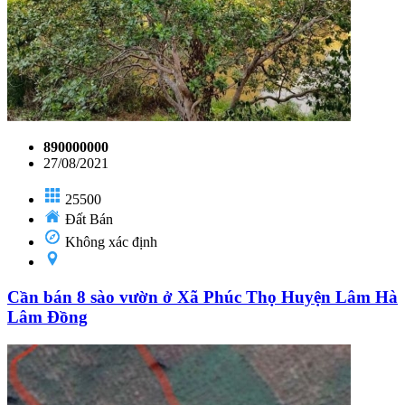
890000000
27/08/2021
25500
Đất Bán
Không xác định
Cần bán 8 sào vườn ở Xã Phúc Thọ Huyện Lâm Hà
Lâm Đồng