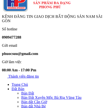
KÊNH ĐĂNG TIN GIAO DỊCH BẤT ĐỘNG SẢN NAM SÀI
GÒN
Số hotline
0909477288
Gửi email
phuocsuu@gmail.com
Giờ làm việc
08:00 Am - 17:00 Pm
Thành viên đăng tin
Trang Chủ
Đất Bán
Bán Đất
Bán Đất Xuyên Mộc Bà Rịa Vũng Tàu
Bán đất Cần Giờ
Bán đất Nhà Bè