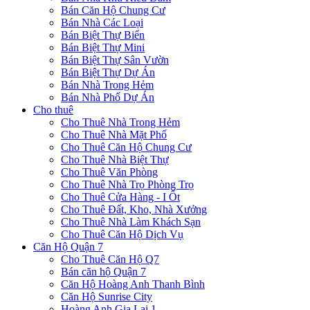
Bán Căn Hộ Chung Cư
Bán Nhà Các Loại
Bán Biệt Thự Biển
Bán Biệt Thự Mini
Bán Biệt Thự Sân Vườn
Bán Biệt Thự Dự Án
Bán Nhà Trong Hẻm
Bán Nhà Phố Dự Án
Cho thuê
Cho Thuê Nhà Trong Hẻm
Cho Thuê Nhà Mặt Phố
Cho Thuê Căn Hộ Chung Cư
Cho Thuê Nhà Biệt Thự
Cho Thuê Văn Phòng
Cho Thuê Nhà Trọ Phòng Trọ
Cho Thuê Cửa Hàng - I Ốt
Cho Thuê Đất, Kho, Nhà Xưởng
Cho Thuê Nhà Làm Khách Sạn
Cho Thuê Căn Hộ Dịch Vụ
Căn Hộ Quận 7
Cho Thuê Căn Hộ Q7
Bán căn hộ Quận 7
Căn Hộ Hoàng Anh Thanh Bình
Căn Hộ Sunrise City
Hoàng Anh Gia Lai 1