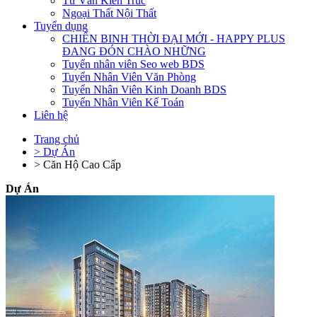
Tư Vấn Kiến Trúc
Ngoại Thất Nội Thất
Tuyển dụng
CHIẾN BINH THỜI ĐẠI MỚI - HAPPY PLUS
ĐANG ĐÓN CHÀO NHỮNG
Tuyển nhân viên Seo web BDS
Tuyển Nhân Viên Văn Phòng
Tuyển Nhân Viên Kinh Doanh BDS
Tuyển Nhân Viên Kế Toán
Liên hệ
Trang chủ
> Dự Án
> Căn Hộ Cao Cấp
Dự Án