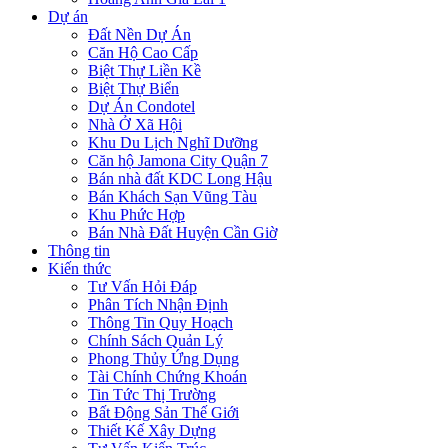
Dự án
Đất Nền Dự Án
Căn Hộ Cao Cấp
Biệt Thự Liền Kề
Biệt Thự Biển
Dự Án Condotel
Nhà Ở Xã Hội
Khu Du Lịch Nghĩ Dưỡng
Căn hộ Jamona City Quận 7
Bán nhà đất KDC Long Hậu
Bán Khách Sạn Vũng Tàu
Khu Phức Hợp
Bán Nhà Đất Huyện Cần Giờ
Thông tin
Kiến thức
Tư Vấn Hỏi Đáp
Phân Tích Nhận Định
Thông Tin Quy Hoạch
Chính Sách Quản Lý
Phong Thủy Ứng Dụng
Tài Chính Chứng Khoán
Tin Tức Thị Trường
Bất Động Sản Thế Giới
Thiết Kế Xây Dựng