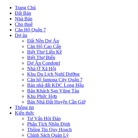
Trang Chủ
Đất Bán
Nhà Bán
Cho thuê
Căn Hộ Quận 7
Dự án
Đất Nền Dự Án
Căn Hộ Cao Cấp
Biệt Thự Liền Kề
Biệt Thự Biển
Dự Án Condotel
Nhà Ở Xã Hội
Khu Du Lịch Nghĩ Dưỡng
Căn hộ Jamona City Quận 7
Bán nhà đất KDC Long Hậu
Bán Khách Sạn Vũng Tàu
Khu Phức Hợp
Bán Nhà Đất Huyện Cần Giờ
Thông tin
Kiến thức
Tư Vấn Hỏi Đáp
Phân Tích Nhận Định
Thông Tin Quy Hoạch
Chính Sách Quản Lý