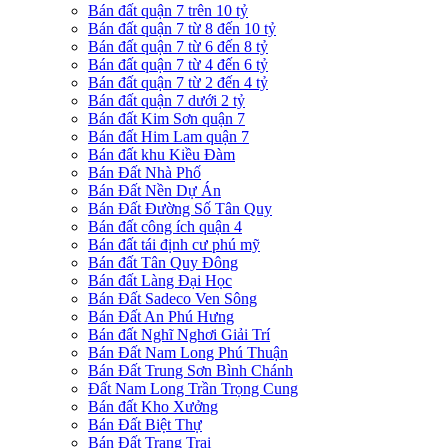
Bán đất quận 7 trên 10 tỷ
Bán đất quận 7 từ 8 đến 10 tỷ
Bán đất quận 7 từ 6 đến 8 tỷ
Bán đất quận 7 từ 4 đến 6 tỷ
Bán đất quận 7 từ 2 đến 4 tỷ
Bán đất quận 7 dưới 2 tỷ
Bán đất Kim Sơn quận 7
Bán đất Him Lam quận 7
Bán đất khu Kiều Đàm
Bán Đất Nhà Phố
Bán Đất Nền Dự Án
Bán Đất Đường Số Tân Quy
Bán đất công ích quận 4
Bán đất tái định cư phú mỹ
Bán đất Tân Quy Đông
Bán đất Làng Đại Học
Bán Đất Sadeco Ven Sông
Bán Đất An Phú Hưng
Bán đất Nghĩ Nghơi Giải Trí
Bán Đất Nam Long Phú Thuận
Bán Đất Trung Sơn Bình Chánh
Đất Nam Long Trần Trọng Cung
Bán đất Kho Xưởng
Bán Đất Biệt Thự
Bán Đất Trang Trại