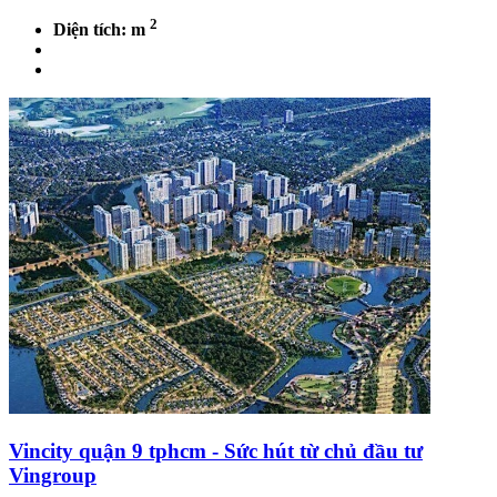
2
Diện tích: m
Vincity quận 9 tphcm - Sức hút từ chủ đầu tư
Vingroup