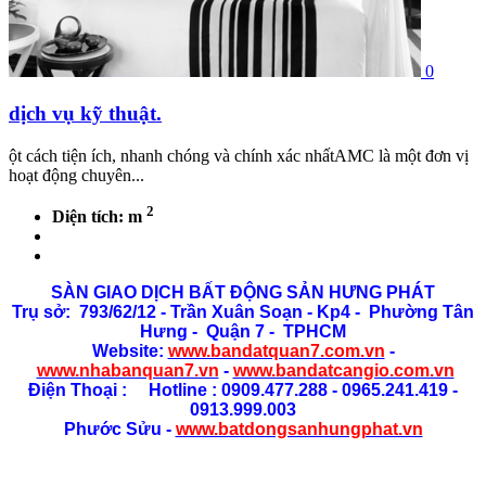
0
dịch vụ kỹ thuật.
ột cách tiện ích, nhanh chóng và chính xác nhấtAMC là một đơn vị
hoạt động chuyên...
2
Diện tích: m
SÀN GIAO DỊCH BẤT ĐỘNG SẢN HƯNG PHÁT
Trụ sở: 793/62/12 - Trần Xuân Soạn
- Kp4 - Phường Tân
Hưng - Quận 7 - TPHCM
Website:
www.bandatquan7.com.vn
-
www.nhabanquan7.vn
-
www.bandatcangio.com.vn
Điện Thoại : Hotline : 0909.477.288 - 0965.241.419 -
0913.999.003
Phước Sửu -
www.batdongsanhungphat.vn