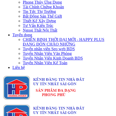
Phong Thủy Ứng Dụng
Tài Chính Chứng Khoán
Tin Tức Thị Trường
Bất Động Sản Thế Giới
Thiết Kế Xây Dựng
Tư Vấn Kiến Trúc
Ngoại Thất Nội Thất
Tuyển dụng
CHIẾN BINH THỜI ĐẠI MỚI - HAPPY PLUS
ĐANG ĐÓN CHÀO NHỮNG
Tuyển nhân viên Seo web BDS
Tuyển Nhân Viên Văn Phòng
Tuyển Nhân Viên Kinh Doanh BDS
Tuyển Nhân Viên Kế Toán
Liên hệ