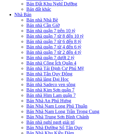
Bán Đất Khu Nghĩ Dưỡng
Bán đất khác
Nhà Bán
Bán nhà Nhà Bè
Bán nhà Cần Giờ
Bán nhà quận 7 trên 10 tỷ
Bán nhà quận 7 từ 8 đến 10 tỷ
Bán nhà quận 7 từ 6 đến 8 tỷ
Bán nhà quận 7 từ 4 đến 6 tỷ
Bán nhà quận 7 từ 2 đến 4 tỷ
Bán nhà quận 7 dưới 2 tỷ
Bán nhà Công Ích Quận 4
Bán nhà Tái Định Cư Phú Mỹ
Bán nhà Tân Quy Đông
Bán nhà làng Đại Học
Bán nhà Sadeco ven sông
Bán nhà Kim Sơn quận 7
Bán nhà Him Lam quận 7
Bán Nhà An Phú Hưng
Bán Nhà Nam Long Phú Thuận
Bán Nhà Nam Long Trần Trọng Cung
Bán Nhà Trung Sơn Bình Chánh
Bán nhà nghỉ ngơi giải trí
Bán Nhà Đường Số Tân Quy
Bán Nhà Khu Kiều Đàm