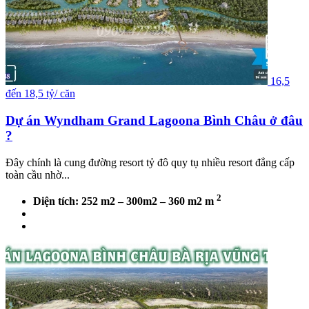
16,5
đến 18,5 tỷ/ căn
Dự án Wyndham Grand Lagoona Bình Châu ở đâu
?
Đây chính là cung đường resort tỷ đô quy tụ nhiều resort đẳng cấp
toàn cầu nhờ...
2
Diện tích: 252 m2 – 300m2 – 360 m2 m