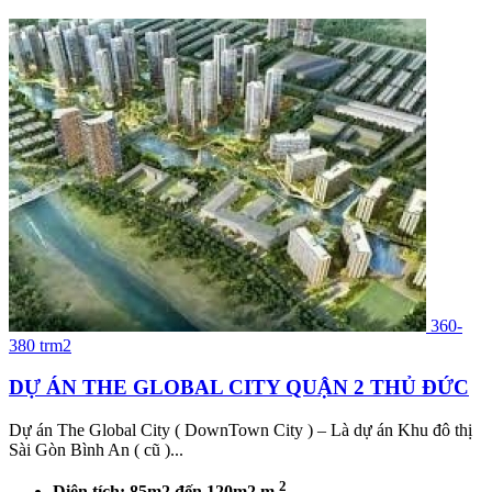
360-
380 trm2
DỰ ÁN THE GLOBAL CITY QUẬN 2 THỦ ĐỨC
Dự án The Global City ( DownTown City ) – Là dự án Khu đô thị
Sài Gòn Bình An ( cũ )...
2
Diện tích: 85m2 đến 120m2 m